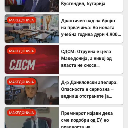
Ќустендил, Бугарија
МАКЕДОНИЈА
Драстичен пад на бројот
на првачиња: Во новата
учебна година дури 4.900
помалку ученици во прво
одделение
МАКЕДОНИЈА
СДСМ: Отруена е цела
Македонија, а никој од
власта не сноси
одговорност
МАКЕДОНИЈА
Д-р Даниловски апелира:
Опасноста е сериозна –
веднаш отстранете ја
застоената вода за да се
заштитите од
МАКЕДОНИЈА
Премиерот изјави дека
западнонилска треска!
сме подобри од ЕУ, но
реалноста на