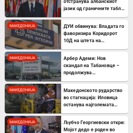
отстранува албанскиот
јазик од граничните табли,
директно го крши законот!
МАКЕДОНИЈА
ДУИ обвинува: Владата го
фаворизира Коридорот
10Д на штета на
стратешкиот Коридор 8
МАКЕДОНИЈА
Арбер Адеми: Нов
скандал на Табановце –
продолжува
дискриминацијата кон
албанскиот јазик
МАКЕДОНИЈА
Македонското рударство
во стагнација: Иловица
останува најголемата
неискористена можност
за економски раст
МАКЕДОНИЈА
Љубчо Георгиевски откри:
Мојот дедо е роден во