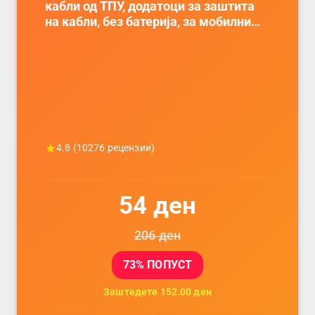
кабли од ТПУ, додатоци за заштита
на кабли, без батерија, за мобилни
телефони, комплет за заштита на
податочни линии
4.8
(
10276
рецензии)
54
ден
206
ден
73
% ПОПУСТ
Заштедете
152.00
ден