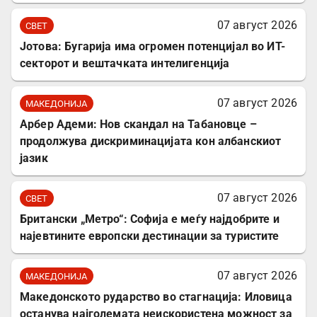
07 август 2026
СВЕТ
Јотова: Бугарија има огромен потенцијал во ИТ-
секторот и вештачката интелигенција
07 август 2026
МАКЕДОНИЈА
Арбер Адеми: Нов скандал на Табановце –
продолжува дискриминацијата кон албанскиот
јазик
07 август 2026
СВЕТ
Британски „Метро“: Софија е меѓу најдобрите и
најевтините европски дестинации за туристите
07 август 2026
МАКЕДОНИЈА
Македонското рударство во стагнација: Иловица
останува најголемата неискористена можност за