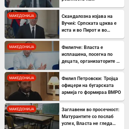
потрошувачката кошница
го демантира
МАКЕДОНИЈА
Скандалозна изјава на
Вучиќ: Српската црква е
иста и во Пирот и во
Скопје
МАКЕДОНИЈА
Филипче: Власта е
исплашена, посегна по
децата, организаторите и
напаѓачите мора да
одговараат
МАКЕДОНИЈА
Филип Петровски: Тројца
офицери на бугарската
армија го формираа ВМРО
МАКЕДОНИЈА
Заглавени во просечност:
Матурантите со послаб
успех, Власта не гледа