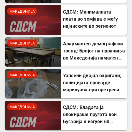
проблем
МАКЕДОНИЈА
СДСМ: Минималната
плата во земјава е меѓу
најниските во регионот
МАКЕДОНИЈА
Алармантен демографски
тренд: Бројот на првачиња
во Македонија намален за
речиси 5.000 во однос на
лани
МАКЕДОНИЈА
Уапсени двајца охриѓани,
полицијата пронајде
марихуана при претреси
МАКЕДОНИЈА
СДСМ: Владата ја
блокираше пругата кон
Бугарија и изгуби 60
милиони евра од ИПА