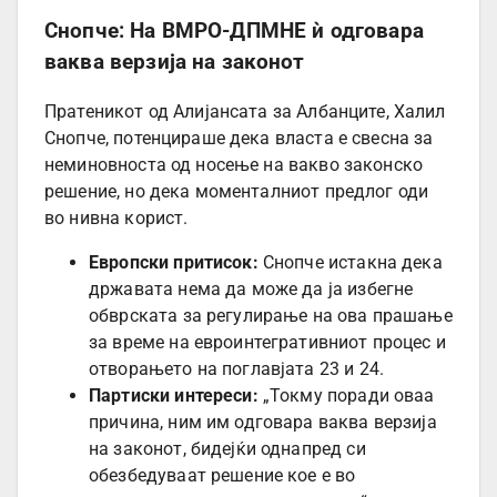
Снопче: На ВМРО-ДПМНЕ ѝ одговара
ваква верзија на законот
Пратеникот од Алијансата за Албанците, Халил
Снопче, потенцираше дека власта е свесна за
неминовноста од носење на вакво законско
решение, но дека моменталниот предлог оди
во нивна корист.
Европски притисок:
Снопче истакна дека
државата нема да може да ја избегне
обврската за регулирање на ова прашање
за време на евроинтегративниот процес и
отворањето на поглавјата 23 и 24.
Партиски интереси:
„Токму поради оваа
причина, ним им одговара ваква верзија
на законот, бидејќи однапред си
обезбедуваат решение кое е во