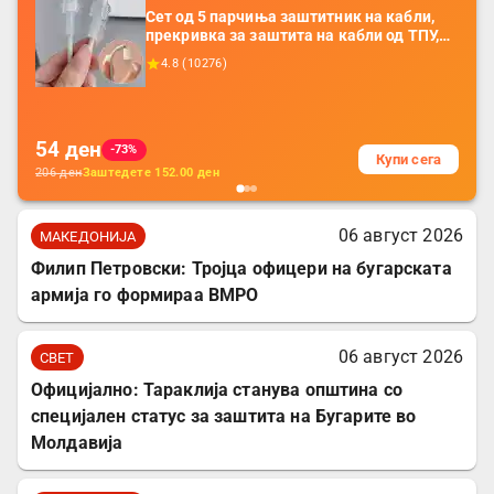
Сет од 5 парчиња заштитник на кабли,
прекривка за заштита на кабли од ТПУ,
додатоци за заштита на кабли, без
4.8
(
10276
)
батерија, за мобилни телефони, комплет
за заштита на податочни линии
54
ден
-73%
Купи сега
206
ден
Заштедете
152.00
ден
06 август 2026
МАКЕДОНИЈА
Филип Петровски: Тројца офицери на бугарската
армија го формираа ВМРО
06 август 2026
СВЕТ
Официјално: Тараклија станува општина со
специјален статус за заштита на Бугарите во
Молдавија