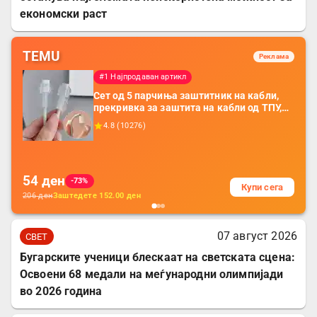
економски раст
TEMU
Реклама
#1 Најпродаван артикл
Сет од 5 парчиња заштитник на кабли,
прекривка за заштита на кабли од ТПУ,
додатоци за заштита на кабли, без
4.8
(
10276
)
батерија, за мобилни телефони, комплет
за заштита на податочни линии
54
ден
-73%
Купи сега
206
ден
Заштедете
152.00
ден
07 август 2026
СВЕТ
Бугарските ученици блескаат на светската сцена:
Освоени 68 медали на меѓународни олимпијади
во 2026 година