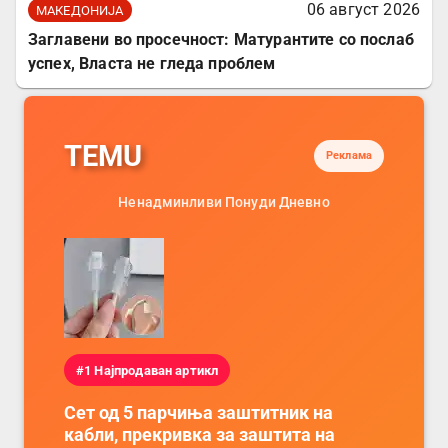
06 август 2026
МАКЕДОНИЈА
Заглавени во просечност: Матурантите со послаб
успех, Власта не гледа проблем
TEMU
Реклама
Ненадминливи Понуди Дневно
#1 Најпродаван артикл
Сет од 5 парчиња заштитник на
кабли, прекривка за заштита на