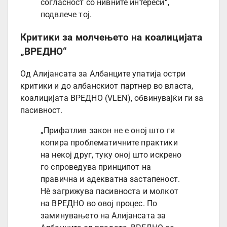
согласност со нивните интереси“,
подвлече тој.
Критики за молчењето на коалицијата
„ВРЕДНО“
Од Алијансата за Албанците упатија остри
критики и до албанскиот партнер во власта,
коалицијата ВРЕДНО (VLEN), обвинувајќи ги за
пасивност.
„Прифатлив закон не е оној што ги
копира проблематичните практики
на некој друг, туку оној што искрено
го спроведува принципот на
правична и адекватна застапеност.
Нè загрижува пасивноста и молкот
на ВРЕДНО во овој процес. По
заминувањето на Алијансата за