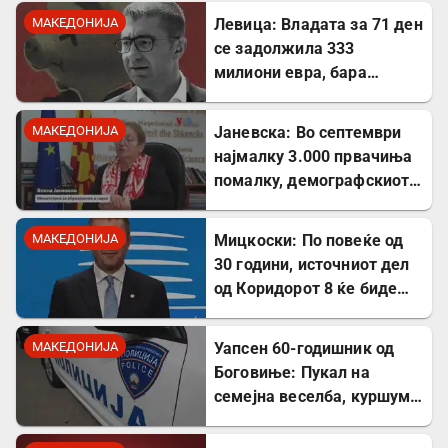
фондови
МАКЕДОНИЈА
Левица: Владата за 71 ден
се задолжила 333
милиони евра, бара
целосна транспарентност
МАКЕДОНИЈА
Јаневска: Во септември
најмалку 3.000 првачиња
помалку, демографскиот
пад е загрижувачки
МАКЕДОНИЈА
Мицкоски: По повеќе од
30 години, источниот дел
од Коридорот 8 ќе биде
завршен
МАКЕДОНИЈА
Уапсен 60-годишник од
Боговиње: Пукал на
семејна веселба, куршум
оштетил покрив на куќа