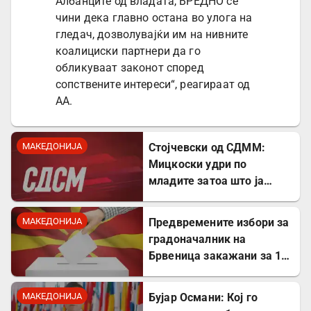
Албанците од владата, ВРЕДНО се
чини дека главно остана во улога на
гледач, дозволувајќи им на нивните
коалициски партнери да го
обликуваат законот според
сопствените интереси“, реагираат од
АА.
МАКЕДОНИЈА
Стојчевски од СДММ:
Мицкоски удри по
младите затоа што ја
кажаа вистината, но тие
не се плашат и ќе победат!
МАКЕДОНИЈА
Предвремените избори за
градоначалник на
Брвеница закажани за 18
октомври
МАКЕДОНИЈА
Бујар Османи: Кој го