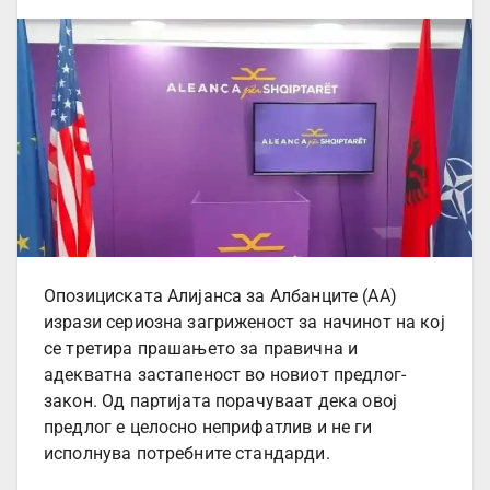
Опозициската Алијанса за Албанците (АА)
изрази сериозна загриженост за начинот на кој
се третира прашањето за правична и
адекватна застапеност во новиот предлог-
закон. Од партијата порачуваат дека овој
предлог е целосно неприфатлив и не ги
исполнува потребните стандарди.