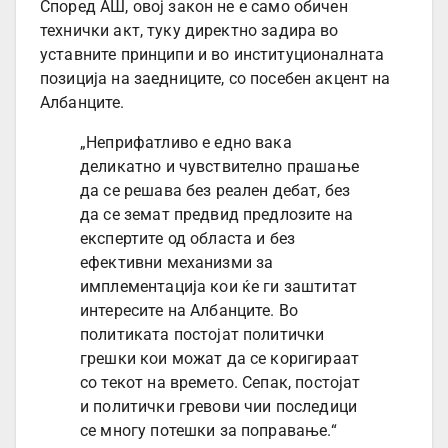
Според АШ, овој закон не е само обичен
технички акт, туку директно задира во
уставните принципи и во институционалната
позиција на заедниците, со посебен акцент на
Албанците.
„Неприфатливо е едно вака
деликатно и чувствително прашање
да се решава без реален дебат, без
да се земат предвид предлозите на
експертите од областа и без
ефективни механизми за
имплементација кои ќе ги заштитат
интересите на Албанците. Во
политиката постојат политички
грешки кои можат да се коригираат
со текот на времето. Сепак, постојат
и политички гревови чии последици
се многу потешки за поправање.“