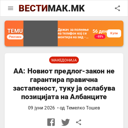
ВЕСТИ
МАК.MK
TEMU
Држач за полнење
56
ден
на телефон кој се
Купи
-35%
Реклама
монтира на ѕид -
Мултифункционален
пластичен
организатор за
чување на покрај
кревет и за ТВ
далечински
МАКЕДОНИЈА
управувач
АА: Новиот предлог-закон не
гарантира правична
застапеност, туку ја ослабува
позицијата на Албанците
09 јуни 2026
• од
Темелко Тошев