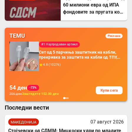
60 милиони евра од ИПА
фондовите за пругата кон
Бугарија
TEMU
Реклама
#1 Најпродаван артикл
Сет од 5 парчиња заштитник на кабли,
прекривка за заштита на кабли од ТПУ,
додатоци за заштита на кабли, без
4.8
(
10276
)
батерија, за мобилни телефони, комплет
за заштита на податочни линии
54
ден
-73%
Купи сега
206
ден
Заштедете
152.00
ден
Последни вести
07 август 2026
МАКЕДОНИЈА
Стојчевски од СДММ: Мицкоски удри по младите