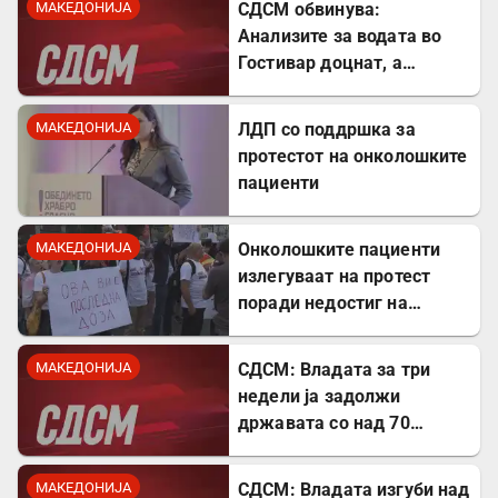
МАКЕДОНИЈА
СДСМ обвинува:
Анализите за водата во
Гостивар доцнат, а
граѓаните се изложени на
ризик
МАКЕДОНИЈА
ЛДП со поддршка за
протестот на онколошките
пациенти
МАКЕДОНИЈА
Онколошките пациенти
излегуваат на протест
поради недостиг на
лекови
МАКЕДОНИЈА
СДСМ: Владата за три
недели ја задолжи
државата со над 70
милиони евра
МАКЕДОНИЈА
СДСМ: Владата изгуби над