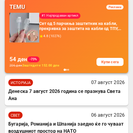
TEMU
Реклама
#1 Најпродаван артикл
Сет од 5 парчиња заштитник на кабли,
прекривка за заштита на кабли од ТПУ,
додатоци за заштита на кабли, без
4.8
(
10276
)
батерија, за мобилни телефони, комплет
за заштита на податочни линии
54
ден
-73%
Купи сега
206
ден
Заштедете
152.00
ден
07 август 2026
ИСТОРИЈА
Денеска 7 август 2026 година се празнува Света
Ана
06 август 2026
СВЕТ
Бугарија, Романија и Шпанија заедно ќе го чуваат
воздушниот простор на НАТО