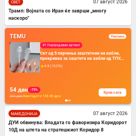
07 август 2026
СВЕТ
Трамп: Војната со Иран ќе заврши „многу
наскоро“
TEMU
Реклама
#1 Најпродаван артикл
Сет од 5 парчиња заштитник на кабли,
прекривка за заштита на кабли од ТПУ,
додатоци за заштита на кабли, без
4.8
(
10276
)
батерија, за мобилни телефони, комплет
за заштита на податочни линии
54
ден
-73%
Купи сега
206
ден
Заштедете
152.00
ден
07 август 2026
МАКЕДОНИЈА
ДУИ обвинува: Владата го фаворизира Коридорот
10Д на штета на стратешкиот Коридор 8