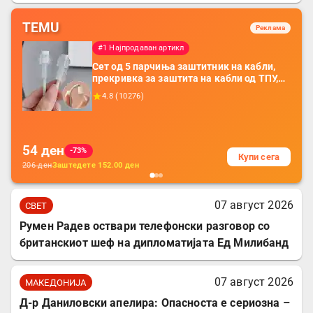
TEMU
Реклама
#1 Најпродаван артикл
Сет од 5 парчиња заштитник на кабли,
прекривка за заштита на кабли од ТПУ,
додатоци за заштита на кабли, без
4.8
(
10276
)
батерија, за мобилни телефони, комплет
за заштита на податочни линии
54
ден
-73%
Купи сега
206
ден
Заштедете
152.00
ден
07 август 2026
СВЕТ
Румен Радев оствари телефонски разговор со
британскиот шеф на дипломатијата Ед Милибанд
07 август 2026
МАКЕДОНИЈА
Д-р Даниловски апелира: Опасноста е сериозна –