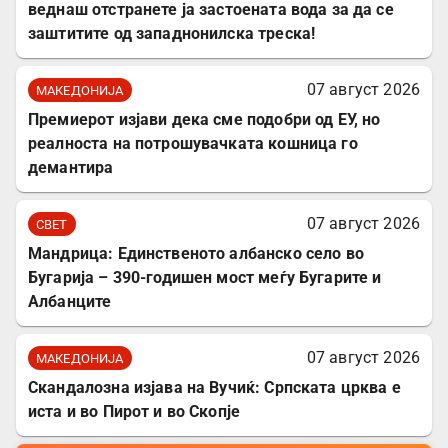
веднаш отстранете ја застоената вода за да се
заштитите од западнонилска треска!
07 август 2026
МАКЕДОНИЈА
Премиерот изјави дека сме подобри од ЕУ, но
реалноста на потрошувачката кошница го
демантира
07 август 2026
СВЕТ
Мандрица: Единственото албанско село во
Бугарија – 390-годишен мост меѓу Бугарите и
Албанците
07 август 2026
МАКЕДОНИЈА
Скандалозна изјава на Вучиќ: Српската црква е
иста и во Пирот и во Скопје