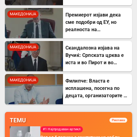
застоената вода за да се
заштитите од
МАКЕДОНИЈА
Премиерот изјави дека
западнонилска треска!
сме подобри од ЕУ, но
реалноста на
потрошувачката кошница
го демантира
МАКЕДОНИЈА
Скандалозна изјава на
Вучиќ: Српската црква е
иста и во Пирот и во
Скопје
МАКЕДОНИЈА
Филипче: Власта е
исплашена, посегна по
децата, организаторите и
напаѓачите мора да
одговараат
TEMU
Реклама
#1 Најпродаван артикл