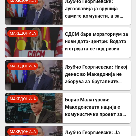
МАКЕДОНИЈА
Љубчо Георгиевски:
Југославија ја срушија
самите комунисти, а за
култот кон Тито сите
молчеа освен мене
МАКЕДОНИЈА
СДСМ бара мораториум за
нови дата-центри: Водата
и струјата се под ризик
МАКЕДОНИЈА
Љубчо Георгиевски: Никој
денес во Македонија не
зборува за бруталните
стрелања на цивили од
страна на Германците
МАКЕДОНИЈА
Борис Малагурски:
Македонската нација е
комунистички проект за
поткопување на српскиот
идентитет
МАКЕДОНИЈА
Љубчо Георгиевски: Ја