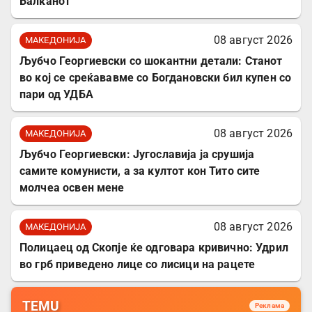
Балканот
08 август 2026
МАКЕДОНИЈА
Љубчо Георгиевски со шокантни детали: Станот
во кој се среќававме со Богдановски бил купен со
пари од УДБА
08 август 2026
МАКЕДОНИЈА
Љубчо Георгиевски: Југославија ја срушија
самите комунисти, а за култот кон Тито сите
молчеа освен мене
08 август 2026
МАКЕДОНИЈА
Полицаец од Скопје ќе одговара кривично: Удрил
во грб приведено лице со лисици на рацете
TEMU
Реклама