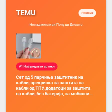
TEMU
Реклама
Ненадминливи Понуди Дневно
#1 Најпродаван артикл
Сет од 5 парчиња заштитник на
кабли, прекривка за заштита на
кабли од ТПУ, додатоци за заштита
на кабли, без батерија, за мобилни
телефони, комплет за заштита на
податочни линии