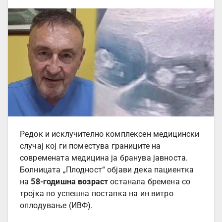
Редок и исклучително комплексен медицински
случај кој ги поместува границите на
современата медицина ја бранува јавноста.
Болницата „Плодност“ објави дека пациентка
на
58-годишна возраст
останала бремена со
тројка по успешна постапка на ин витро
оплодување (ИВФ).