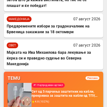
плашат и ќе победат!
07 август 2026
МАКЕДОНИЈА
Предвремените избори за градоначалник на
Брвеница закажани за 18 октомври
07 август 2026
СВЕТ
Мајката на Ива Михаилова бара лекување за
ќерка си и праведно судење во Северна
Македонија
TEMU
Реклама
#1 Најпродаван артикл
Сет од 5 парчиња заштитник на кабли,
прекривка за заштита на кабли од ТПУ,
додатоци за заштита на кабли, без
4.8
(
10276
)
батерија, за мобилни телефони, комплет