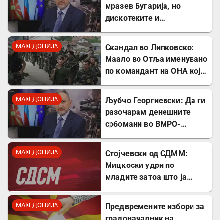
мразев Бугарија, но
дискотеките и
рестораните на Црното
море ми ја сменија
МАКЕДОНИЈА
Скандал во Липковско:
сликата
Маало во Отља именувано
по командант на ОНА кој
се бореше против
државата
МАКЕДОНИЈА
Љубчо Георгиевски: Да ги
разочарам денешните
србомани во ВМРО-
ДПМНЕ, говорите на
Драган Богдановски беа
МАКЕДОНИЈА
Стојчевски од СДММ:
против Србославија
Мицкоски удри по
младите затоа што ја
кажаа вистината, но тие
не се плашат и ќе победат!
МАКЕДОНИЈА
Предвремените избори за
градоначалник на