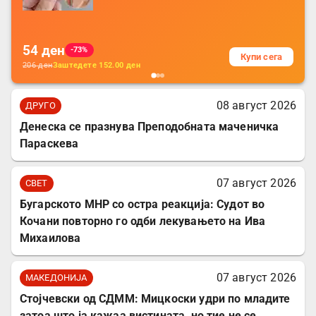
батерија, за мобилни телефони, комплет
за заштита на податочни линии
54
ден
-73%
Купи сега
206
ден
Заштедете
152.00
ден
08 август 2026
ДРУГО
Денеска се празнува Преподобната маченичка
Параскева
07 август 2026
СВЕТ
Бугарското МНР со остра реакција: Судот во
Кочани повторно го одби лекувањето на Ива
Михаилова
07 август 2026
МАКЕДОНИЈА
Стојчевски од СДММ: Мицкоски удри по младите
затоа што ја кажаа вистината, но тие не се