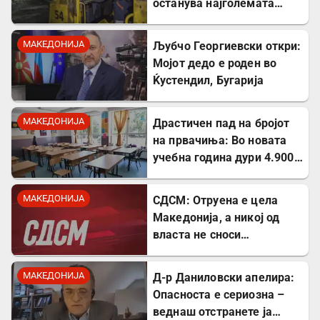
останува најголемата
неискористена можност
за економски раст
МАКЕДОНИЈА
Љубчо Георгиевски откри:
Мојот дедо е роден во
Ќустендил, Бугарија
МАКЕДОНИЈА
Драстичен пад на бројот
на првачиња: Во новата
учебна година дури 4.900
помалку ученици во прво
одделение
МАКЕДОНИЈА
СДСМ: Отруена е цела
Македонија, а никој од
власта не сноси
одговорност
МАКЕДОНИЈА
Д-р Даниловски апелира:
Опасноста е сериозна –
веднаш отстранете ја