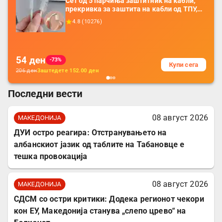
Сет од 5 парчиња заштитник на кабли,
прекривка за заштита на кабли од ТПУ,
додатоци за заштита на кабли, без
4.8
(
10276
)
батерија, за мобилни телефони, комплет
за заштита на податочни линии
54
ден
-73%
Купи сега
206
ден
Заштедете
152.00
ден
Последни вести
08 август 2026
МАКЕДОНИЈА
ДУИ остро реагира: Отстранувањето на
албанскиот јазик од таблите на Табановце е
тешка провокација
08 август 2026
МАКЕДОНИЈА
СДСМ со остри критики: Додека регионот чекори
кон ЕУ, Македонија станува „слепо црево“ на