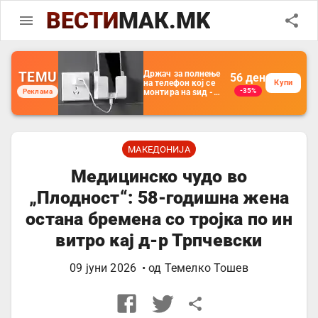
ВЕСТИ
МАК.MK
TEMU
Држач за полнење
56
ден
на телефон кој се
Купи
-35%
Реклама
монтира на ѕид -
Мултифункционален
пластичен
организатор за
чување на покрај
кревет и за ТВ
далечински
МАКЕДОНИЈА
управувач
Медицинско чудо во
„Плодност“: 58-годишна жена
остана бремена со тројка по ин
витро кај д-р Трпчевски
09 јуни 2026
• од
Темелко Тошев