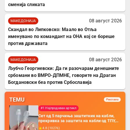
сменија сликата
08 август 2026
МАКЕДОНИЈА
Скандал во Липковско: Маало во Отља
именувано по командант на ОНА кој се бореше
против државата
08 август 2026
МАКЕДОНИЈА
Љубчо Георгиевски: Да ги разочарам денешните
србомани во ВМРО-ДПМНЕ, говорите на Драган
Богдановски беа против Србославија
TEMU
Реклама
#1 Најпродаван артикл
Сет од 5 парчиња заштитник на кабли,
прекривка за заштита на кабли од ТПУ,
додатоци за заштита на кабли, без
4.8
(
10276
)