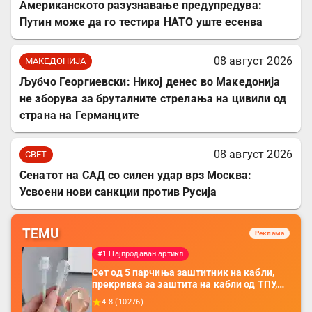
Американското разузнавање предупредува:
Путин може да го тестира НАТО уште есенва
08 август 2026
МАКЕДОНИЈА
Љубчо Георгиевски: Никој денес во Македонија
не зборува за бруталните стрелања на цивили од
страна на Германците
08 август 2026
СВЕТ
Сенатот на САД со силен удар врз Москва:
Усвоени нови санкции против Русија
TEMU
Реклама
#1 Најпродаван артикл
Сет од 5 парчиња заштитник на кабли,
прекривка за заштита на кабли од ТПУ,
додатоци за заштита на кабли, без
4.8
(
10276
)
батерија, за мобилни телефони, комплет