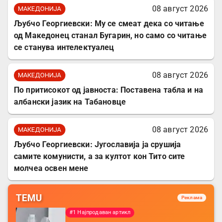
08 август 2026
МАКЕДОНИЈА
Љубчо Георгиевски: Му се смеат дека со читање
од Македонец станал Бугарин, но само со читање
се станува интелектуалец
08 август 2026
МАКЕДОНИЈА
По притисокот од јавноста: Поставена табла и на
албански јазик на Табановце
08 август 2026
МАКЕДОНИЈА
Љубчо Георгиевски: Југославија ја срушија
самите комунисти, а за култот кон Тито сите
молчеа освен мене
TEMU
Реклама
#1 Најпродаван артикл