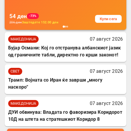
за заштита на податочни линии
54
ден
-73%
Купи сега
206
ден
Заштедете
152.00
ден
07 август 2026
МАКЕДОНИЈА
Бујар Османи: Кој го отстранува албанскиот јазик
од граничните табли, директно го крши законот!
07 август 2026
СВЕТ
Трамп: Војната со Иран ќе заврши „многу
наскоро“
07 август 2026
МАКЕДОНИЈА
ДУИ обвинува: Владата го фаворизира Коридорот
10Д на штета на стратешкиот Коридор 8