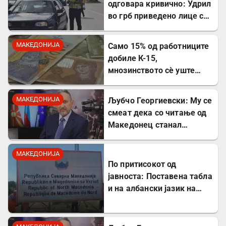
одговара кривично: Удрил
во грб приведено лице со
лисици на рацете
МАКЕДОНИЈА
Само 15% од работниците
добиле К-15,
мнозинството сè уште
чека
МАКЕДОНИЈА
Љубчо Георгиевски: Му се
смеат дека со читање од
Македонец станал
Бугарин, но само со
читање се станува
МАКЕДОНИЈА
интелектуалец
По притисокот од
јавноста: Поставена табла
и на албански јазик на
Табановце