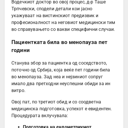
Водечкиот доктор во овој процес, д-р Таше
Трпчевски, сподели детали кои јасно
укажуваат на вистинскиот предизвик и
професионалност на неговиот медицински тим
во справувањето со вакви специфични случаи.
Пациентката била во менопауза пет
години
Станува збор за пациентка од соседството,
поточно од Србија, која веќе пет години била
во менопауза. Зад неа и нејзиниот сопруг
имало два претходни неуспешни обиди за ин
витро.
Овој пат, по третиот обид и со соодветна
медицинска подготовка, успехот е евидентен.
Процедурата вклучувала:
Подготовка на ендометриумот