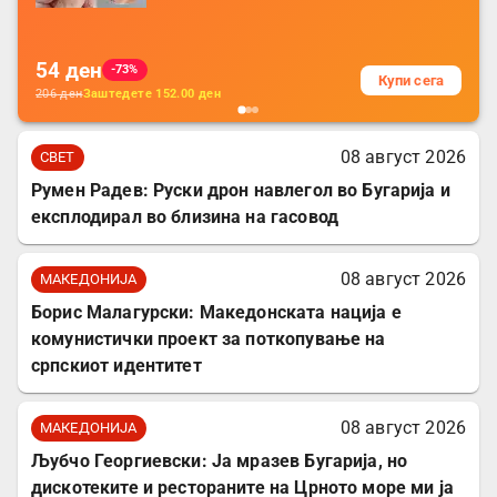
за заштита на податочни линии
54
ден
-73%
Купи сега
206
ден
Заштедете
152.00
ден
08 август 2026
СВЕТ
Румен Радев: Руски дрон навлегол во Бугарија и
експлодирал во близина на гасовод
08 август 2026
МАКЕДОНИЈА
Борис Малагурски: Македонската нација е
комунистички проект за поткопување на
српскиот идентитет
08 август 2026
МАКЕДОНИЈА
Љубчо Георгиевски: Ја мразев Бугарија, но
дискотеките и рестораните на Црното море ми ја