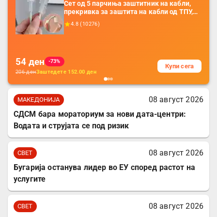
Сет од 5 парчиња заштитник на кабли,
прекривка за заштита на кабли од ТПУ,
додатоци за заштита на кабли, без
4.8
(
10276
)
батерија, за мобилни телефони, комплет
за заштита на податочни линии
54
ден
-73%
Купи сега
206
ден
Заштедете
152.00
ден
08 август 2026
МАКЕДОНИЈА
СДСМ бара мораториум за нови дата-центри:
Водата и струјата се под ризик
08 август 2026
СВЕТ
Бугарија останува лидер во ЕУ според растот на
услугите
08 август 2026
СВЕТ