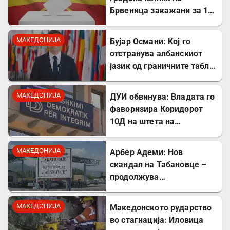
Брвеница закажани за 18
октомври
МАКЕДОНИЈА
Бујар Османи: Кој го
отстранува албанскиот
јазик од граничните табли,
директно го крши законот!
МАКЕДОНИЈА
ДУИ обвинува: Владата го
фаворизира Коридорот
10Д на штета на
стратешкиот Коридор 8
МАКЕДОНИЈА
Арбер Адеми: Нов
скандал на Табановце –
продолжува
дискриминацијата кон
албанскиот јазик
МАКЕДОНИЈА
Македонското рударство
во стагнација: Иловица