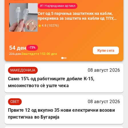
#1 Најпродаван артикл
Сет од 5 парчиња заштитник на кабли,
прекривка за заштита на кабли од ТПУ,
додатоци за заштита на кабли, без
4.8
(
10276
)
батерија, за мобилни телефони, комплет
за заштита на податочни линии
54
ден
-73%
Купи сега
206
ден
Заштедете
152.00
ден
08 август 2026
МАКЕДОНИЈА
Само 15% од работниците добиле К-15,
мнозинството сè уште чека
08 август 2026
СВЕТ
Првите 12 од вкупно 35 нови електрични возови
пристигнаа во Бугарија