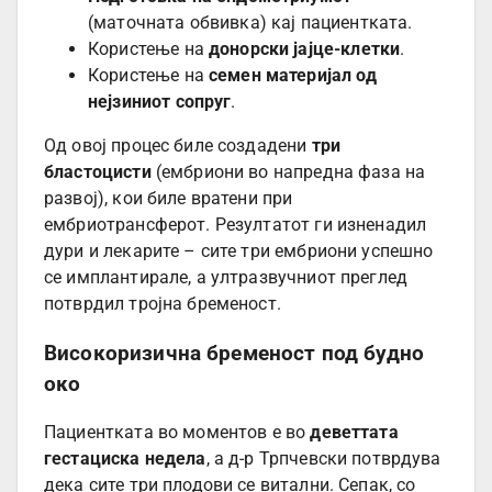
(маточната обвивка) кај пациентката.
Користење на
донорски јајце-клетки
.
Користење на
семен материјал од
нејзиниот сопруг
.
Од овој процес биле создадени
три
бластоцисти
(ембриони во напредна фаза на
развој), кои биле вратени при
ембриотрансферот. Резултатот ги изненадил
дури и лекарите – сите три ембриони успешно
се имплантирале, а ултразвучниот преглед
потврдил тројна бременост.
Високоризична бременост под будно
око
Пациентката во моментов е во
деветтата
гестациска недела
, а д-р Трпчевски потврдува
дека сите три плодови се витални. Сепак, со