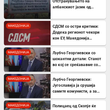
Отстранувањето на
албанскиот јазик од
таблите на Табановце е
тешка провокација
МАКЕДОНИЈА
СДСМ со остри критики:
Додека регионот чекори
кон ЕУ, Македонија
станува „слепо црево“ на
Балканот
МАКЕДОНИЈА
Љубчо Георгиевски со
шокантни детали: Станот
во кој се среќававме со
Богдановски бил купен со
пари од УДБА
МАКЕДОНИЈА
Љубчо Георгиевски:
Југославија ја срушија
самите комунисти, а за
култот кон Тито сите
молчеа освен мене
МАКЕДОНИЈА
Полицаец од Скопје ќе