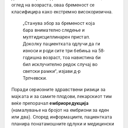
оглед на возраста, оваа бременост се
класифицира како екстремно високоризична.
„Станува збор за бременост која
бара внимателно следење и
мултидисциплинарен пристап.
Доколку пациентката одлучи да ги
износи и роди сите три бебиња на 58-
годишна возраст, тоа навистина би
бил исклучително редок случај во
светски рамки“, изјави д-р
Трпчевски.
Поради сериозните здравствени ризици за
мајката и за самите плодови, лекарскиот тим
веќе препорачал
ембриоредукција
(намалување на бројот на ембриони за еден
или два). Според информациите, пациентката
планира понатамошните одлуки и медицински