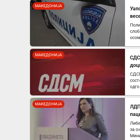
МАКЕДОНИЈА
Уап
вес
Поли
слоб
осом
МАКЕДОНИЈА
СДС
доц
СДСМ
сост
одго
анал
МАКЕДОНИЈА
ЛДП
пац
Либе
за о
Мини