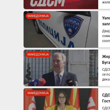
желе
изб
МАКЕДОНИЈА
Уап
зап
Двај
сомн
сооп
пол
МАКЕДОНИЈА
Жер
Буг
СДСМ
се п
дека
МАКЕДОНИЈА
СДС
Гос
СДСМ