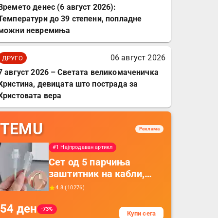
Времето денес (6 август 2026):
Температури до 39 степени, попладне
можни невремиња
06 август 2026
ДРУГО
7 август 2026 – Светата великомаченичка
Христина, девицата што пострада за
Христовата вера
TEMU
Реклама
#1 Најпродаван артикл
Сет од 5 парчиња
заштитник на кабли,
прекривка за заштита
4.8
(
10276
)
на кабли од ТПУ,
54
ден
додатоци за заштита на
-73%
Купи сега