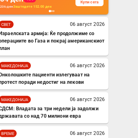
Купи сега
кабли, без батерија, за
206
ден
Заштедете
152.00
ден
мобилни телефони,
комплет за заштита на
06 август 2026
СВЕТ
податочни линии
Израелската армија: Ќе продолжиме со
операциите во Газа и покрај американскиот
план
06 август 2026
МАКЕДОНИЈА
Онколошките пациенти излегуваат на
протест поради недостиг на лекови
06 август 2026
МАКЕДОНИЈА
СДСМ: Владата за три недели ја задолжи
државата со над 70 милиони евра
06 август 2026
ВРЕМЕ