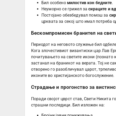
Бил особено
милостив кон бедните
.
Неуморно се грижел за
сираците и в
Постојано обезбедувал помош за
си
црквата за секој што имал потреба о
Бескомпромисен бранител на свет
Периодот на неговото служење бил одбеле
Кога злочестивиот византиски цар Лав Ер
почитувањето на светите икони (познато 
застанал на браникот на верата. Тој не са
отворено го разобличувал царот, трпелив
иконите во христијанското богослужение.
Страдање и прогонство за вистинс
Поради својот цврст став, Свети Никита г
страшни последици. Бил изложен на:
Бројни јавни понижувања