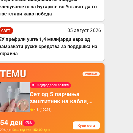
внесувањето на Бугарите во Уставот да го
претстави како победа
05 август 2026
СВЕТ
ЕУ префрли уште 1,4 милијарди евра од
замрзнати руски средства за поддршка на
Украина
TEMU
Реклама
#1 Најпродаван артикл
Сет од 5 парчиња
заштитник на кабли,
прекривка за заштита
4.8
(
10276
)
на кабли од ТПУ,
54
ден
додатоци за заштита на
-73%
Купи сега
кабли, без батерија, за
206
ден
Заштедете
152.00
ден