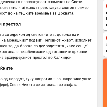
 денеска го прославуваат споменот на
Свети
и
, светител чиј живот претставува светол пример
рост во најтешките времиња за Црквата.
и престол
та се одрекол од световните задоволства и
а на монашкиот подвиг. Неговиот живот, исполнет
нел тој да блеска со добродетелта „како сонце“.
е останале незабележани од тогашните црковни
на архијерејскиот престол во Халкидон.
оќните
о од народот, туку напротив – го направило уште
ереј, Свети Никита се истакнал со својата