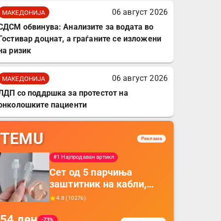
06 август 2026
МАКЕДОНИЈА
СДСМ обвинува: Анализите за водата во
Гостивар доцнат, а граѓаните се изложени
на ризик
06 август 2026
МАКЕДОНИЈА
ЛДП со поддршка за протестот на
онколошките пациенти
TEMU
Реклама
#1 Најпродаван артикл
Сет од 5 парчиња
заштитник на кабли,
прекривка за заштита
4.8
(
10276
)
на кабли од ТПУ,
54
ден
додатоци за заштита на
-73%