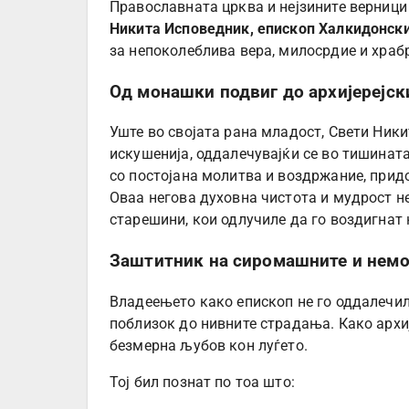
Православната црква и нејзините верници
Никита Исповедник, епископ Халкидонск
за непоколеблива вера, милосрдие и храб
Од монашки подвиг до архијерејск
Уште во својата рана младост, Свети Ники
искушенија, оддалечувајќи се во тишинат
со постојана молитва и воздржание, придо
Оваа негова духовна чистота и мудрост н
старешини, кои одлучиле да го воздигнат 
Заштитник на сиромашните и нем
Владеењето како епископ не го оддалечил
поблизок до нивните страдања. Како архиј
безмерна љубов кон луѓето.
Тој бил познат по тоа што: