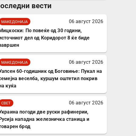
оследни вести
комплет за заштита на
податочни линии
06 август 2026
МАКЕДОНИЈА
Мицкоски: По повеќе од 30 години,
источниот дел од Коридорот 8 ќе биде
завршен
06 август 2026
МАКЕДОНИЈА
Уапсен 60-годишник од Боговиње: Пукал на
семејна веселба, куршум оштетил покрив
на куќа
06 август 2026
СВЕТ
Украина погоди две руски рафинерии,
Русија нападна железничка станица и
товарен брод