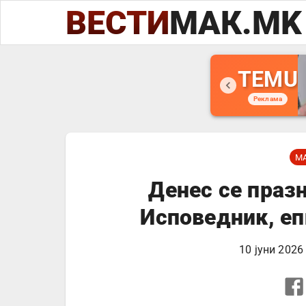
ВЕСТИ
МАК.MK
TEMU
Реклама
М
Денес се праз
Исповедник, е
10 јуни 2026