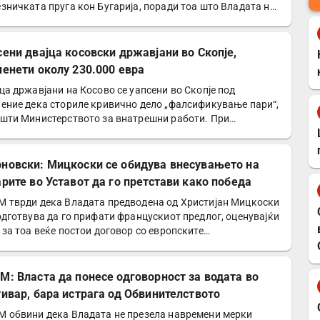
зничката пруга кон Бугарија, поради тоа што Владата не
рала…
сени двајца косовски државјани во Скопје,
ленети околу 230.000 евра
ца државјани на Косово се уапсени во Скопје под
ение дека сториле кривично дело „фалсификување пари“,
шти Министерството за внатрешни работи. При
ициска…
новски: Мицкоски се обидува внесувањето на
арите во Уставот да го претстави како победа
 тврди дека Владата предводена од Христијан Мицкоски
одготвува да го прифати францускиот предлог, оценувајќи
 за тоа веќе постои договор со европските…
М: Власта да понесе одговорност за водата во
тивар, бара истрага од Обвинителството
 обвини дека Владата не презела навремени мерки