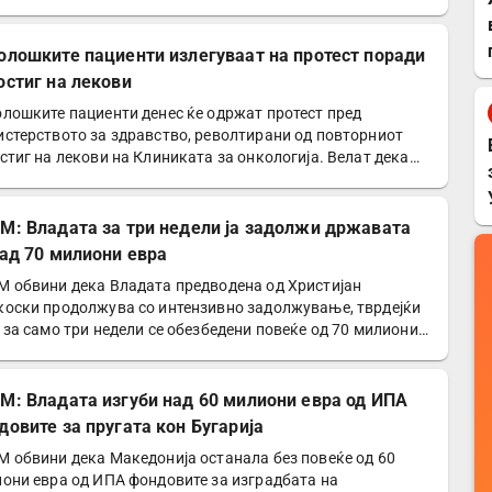
олошките пациенти излегуваат на протест поради
остиг на лекови
лошките пациенти денес ќе одржат протест пред
стерството за здравство, револтирани од повторниот
стиг на лекови на Клиниката за онкологија. Велат дека
ите…
М: Владата за три недели ја задолжи државата
над 70 милиони евра
 обвини дека Владата предводена од Христијан
оски продолжува со интензивно задолжување, тврдејќи
 за само три недели се обезбедени повеќе од 70 милиони
а…
М: Владата изгуби над 60 милиони евра од ИПА
довите за пругата кон Бугарија
 обвини дека Македонија останала без повеќе од 60
они евра од ИПА фондовите за изградбата на