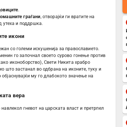
довиците
.
ромашните граѓани
, отворајќи ги вратите на
д утеха и поддршка.
ите икони
жан со големи искушенија за православието.
менин го започнал своето сурово гонење против
како иконоборство), Свети Никита храбро
мо што застанал во одбрана на иконите, туку и
о објаснувајќи му го длабокото значење на
ката вера
о навлекол гневот на царската власт и претрпел