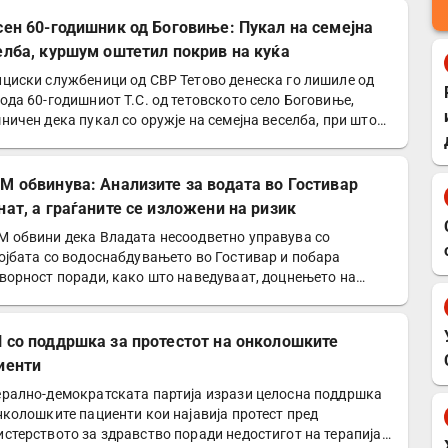
сен 60-годишник од Боговиње: Пукал на семејна
елба, куршум оштетил покрив на куќа
циски службеници од СВР Тетово денеска го лишиле од
ода 60-годишниот Т.С. од тетовското село Боговиње,
ничен дека пукал со оружје на семејна веселба, при што…
М обвинува: Анализите за водата во Гостивар
нат, а граѓаните се изложени на ризик
 обвини дека Владата несоодветно управува со
ојбата со водоснабдувањето во Гостивар и побара
ворност поради, како што наведуваат, доцнењето на
изите за…
 со поддршка за протестот на онколошките
иенти
рално-демократската партија изрази целосна поддршка
нколошките пациенти кои најавија протест пред
стерството за здравство поради недостигот на терапија.