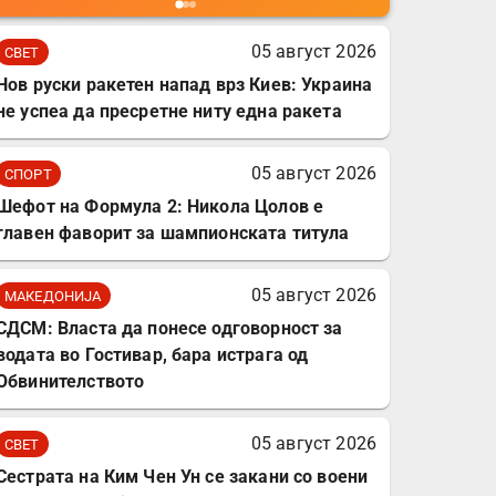
мобилни телефони,
комплет за заштита на
05 август 2026
СВЕТ
податочни линии
Нов руски ракетен напад врз Киев: Украина
не успеа да пресретне ниту една ракета
05 август 2026
СПОРТ
Шефот на Формула 2: Никола Цолов е
главен фаворит за шампионската титула
05 август 2026
МАКЕДОНИЈА
СДСМ: Власта да понесе одговорност за
водата во Гостивар, бара истрага од
Обвинителството
05 август 2026
СВЕТ
Сестрата на Ким Чен Ун се закани со воени