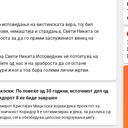
 исповедање на вистинската вера, тој бил
дови, немаштија и страдања, Свети Никита се
носта за да го прими заслужениот венец на
а Свети Никита Исповедник нè потсетува на
те од нас и на храброста да се остане
ури и кога тоа бара големи лични жртви.
коски: По повеќе од 30 години, источниот дел од
идорот 8 ќе биде завршен
иерот Христијан Мицкоски изјави дека проектот за
зничкиот Коридор 8 е оптимизиран и дека, за разлика од
ходно, сега обезбедува целосно поврзување меѓу…