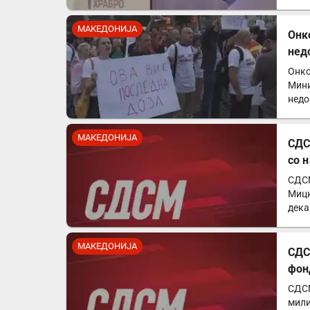
Од…
МАКЕДОНИЈА
Онк
нед
Онко
Мини
недо
чест
МАКЕДОНИЈА
СДС
со 
СДСМ
Мицк
дека
евр
МАКЕДОНИЈА
СДС
фон
СДСМ
мили