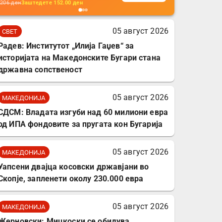
кабли, без батерија, за
206
ден
Заштедете
152.00
ден
мобилни телефони,
комплет за заштита на
05 август 2026
СВЕТ
податочни линии
Радев: Институтот „Илија Гаџев“ за
историјата на Македонските Бугари стана
државна сопственост
05 август 2026
МАКЕДОНИЈА
СДСМ: Владата изгуби над 60 милиони евра
од ИПА фондовите за пругата кон Бугарија
05 август 2026
МАКЕДОНИЈА
Уапсени двајца косовски државјани во
Скопје, запленети околу 230.000 евра
05 август 2026
МАКЕДОНИЈА
Жерновски: Мицкоски се обидува