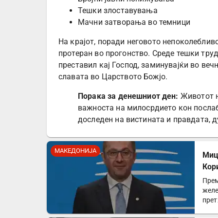
Тешки злоставувања
Мачни затворања во темници
На крајот, поради неговото непоколебливо
протеран во прогонство. Среде тешки тру
преставил кај Господ, заминувајќи во веч
славата во Царството Божјо.
Порака за денешниот ден:
Животот н
важноста на милосрдието кон послаби
доследен на вистината и правдата, д
МАКЕДОНИЈА
Миц
Кор
Прем
желе
прет