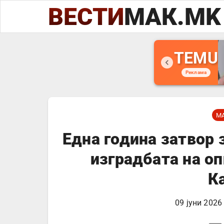
ВЕСТИ
МАК.MK
TEMU
Реклама
М
Една година затвор 
изградбата на о
К
09 јуни 2026