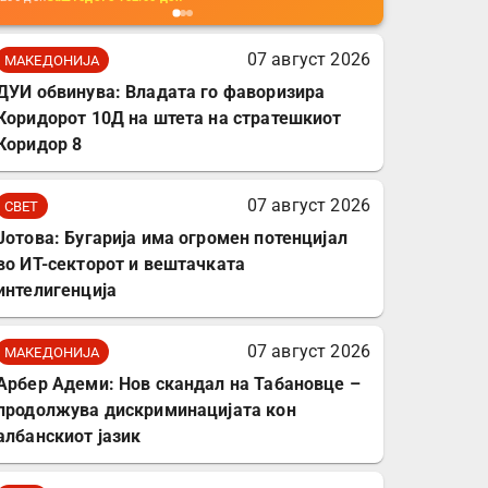
мобилни телефони,
комплет за заштита на
07 август 2026
МАКЕДОНИЈА
податочни линии
ДУИ обвинува: Владата го фаворизира
Коридорот 10Д на штета на стратешкиот
Коридор 8
07 август 2026
СВЕТ
Јотова: Бугарија има огромен потенцијал
во ИТ-секторот и вештачката
интелигенција
07 август 2026
МАКЕДОНИЈА
Арбер Адеми: Нов скандал на Табановце –
продолжува дискриминацијата кон
албанскиот јазик