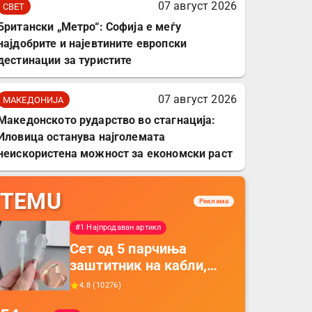
07 август 2026
СВЕТ
Британски „Метро“: Софија е меѓу
најдобрите и најевтините европски
дестинации за туристите
07 август 2026
МАКЕДОНИЈА
Македонското рударство во стагнација:
Иловица останува најголемата
неискористена можност за економски раст
TEMU
Реклама
#1 Најпродаван артикл
Сет од 5 парчиња
заштитник на кабли,
прекривка за заштита
4.8
(
10276
)
на кабли од ТПУ,