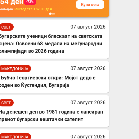
54
ден
додатоци за заштита на
-73%
Купи сега
кабли, без батерија, за
206
ден
Заштедете
152.00
ден
мобилни телефони,
комплет за заштита на
07 август 2026
СВЕТ
податочни линии
Бугарските ученици блескаат на светската
сцена: Освоени 68 медали на меѓународни
олимпијади во 2026 година
07 август 2026
МАКЕДОНИЈА
Љубчо Георгиевски откри: Мојот дедо е
роден во Ќустендил, Бугарија
07 август 2026
СВЕТ
На денешен ден во 1981 година е лансиран
првиот бугарски вештачки сателит
07 август 2026
МАКЕДОНИЈА