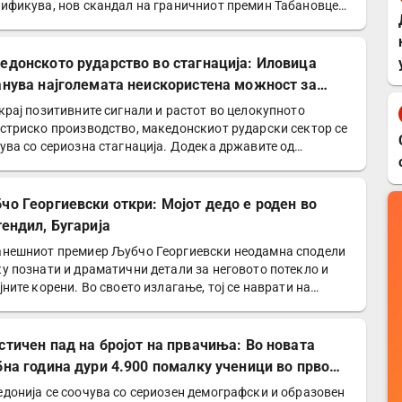
ификува, нов скандал на граничниот премин Табановце…
едонското рударство во стагнација: Иловица
анува најголемата неискористена можност за
номски раст
крај позитивните сигнали и растот во целокупното
стриско производство, македонскиот рударски сектор се
ува со сериозна стагнација. Додека државите од
онот…
чо Георгиевски откри: Мојот дедо е роден во
тендил, Бугарија
нешниот премиер Љубчо Георгиевски неодамна сподели
у познати и драматични детали за неговото потекло и
јните корени. Во своето излагање, тој се наврати на…
стичен пад на бројот на првачиња: Во новата
бна година дури 4.900 помалку ученици во прво
еление
донија се соочува со сериозен демографски и образовен