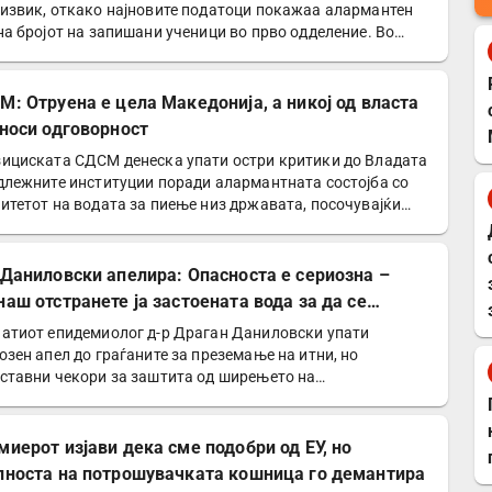
извик, откако најновите податоци покажаа алармантен
на бројот на запишани ученици во прво одделение. Во…
М: Отруена е цела Македонија, а никој од власта
сноси одговорност
ициската СДСМ денеска упати остри критики до Владата
длежните институции поради алармантната состојба со
итетот на водата за пиење низ државата, посочувајќи…
 Даниловски апелира: Опасноста е сериозна –
наш отстранете ја застоената вода за да се
титите од западнонилска треска!
атиот епидемиолог д-р Драган Даниловски упати
озен апел до граѓаните за преземање на итни, но
ставни чекори за заштита од ширењето на
днонилската треска и…
миерот изјави дека сме подобри од ЕУ, но
лноста на потрошувачката кошница го демантира