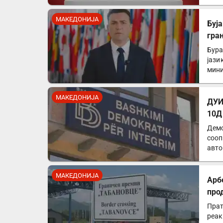
МАКЕДОНИЈА
Буја
гра
Бура
јази
мини
МАКЕДОНИЈА
ДУИ
10Д
Демо
сооп
авто
од…
МАКЕДОНИЈА
Арб
про
Прат
реак