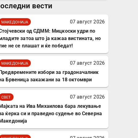
оследни вести
комплет за заштита на
податочни линии
07 август 2026
МАКЕДОНИЈА
Стојчевски од СДММ: Мицкоски удри по
младите затоа што ја кажаа вистината, но
тие не се плашат и ќе победат!
07 август 2026
МАКЕДОНИЈА
Предвремените избори за градоначалник
на Брвеница закажани за 18 октомври
07 август 2026
СВЕТ
Мајката на Ива Михаилова бара лекување
за ќерка си и праведно судење во Северна
Македонија