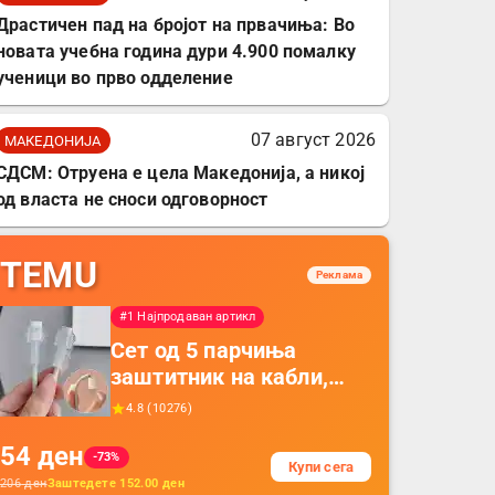
Драстичен пад на бројот на првачиња: Во
новата учебна година дури 4.900 помалку
ученици во прво одделение
07 август 2026
МАКЕДОНИЈА
СДСМ: Отруена е цела Македонија, а никој
од власта не сноси одговорност
TEMU
Реклама
#1 Најпродаван артикл
Сет од 5 парчиња
заштитник на кабли,
прекривка за заштита
4.8
(
10276
)
на кабли од ТПУ,
54
ден
додатоци за заштита на
-73%
Купи сега
кабли, без батерија, за
206
ден
Заштедете
152.00
ден