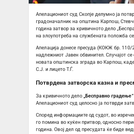
Апелациониот суд Скопје делумно ја потв
градоначалник на општина Карпош, Стевчо
година затвор за кривичното дело „Беспра
на злоупотреба на службената положба се
Апелација донесе пресуда (КОКЖ бр. 110/2
надлежниот Јавен обвинител. Случајот се
новата општинска зграда во Карпош, кад
С.Ј. и лицето Т.Ѓ.
Потврдена затворска казна и прес
За кривичното дело
„Бесправно градење“
Апелациониот суд целосно ја потврди зат
Според информациите од судот, во изрече
го помина во куќен притвор, односно пери
година. Овој дел од пресудата ќе биде в