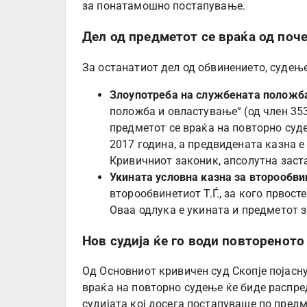
за понатамошно постапување.
Дел од предметот се враќа од поч
За останатиот дел од обвинението, судење
Злоупотреба на службената положб
положба и овластување“ (од член 353
предметот се враќа на повторно суде
2017 година, а предвидената казна е
Кривичниот законик, апсолутна заста
Укината условна казна за второобви
второобвинетиот Т.Ѓ., за кого првост
Оваа одлука е укината и предметот з
Нов судија ќе го води повтореното
Од Основниот кривичен суд Скопје појасну
враќа на повторно судење ќе биде распре
судијата кој досега постапуваше по предм