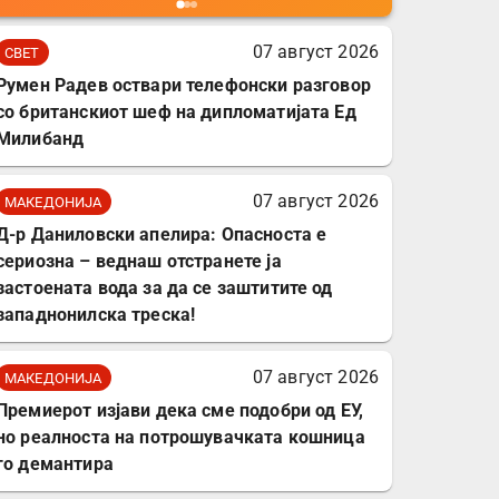
мобилни телефони,
комплет за заштита на
07 август 2026
СВЕТ
податочни линии
Румен Радев оствари телефонски разговор
со британскиот шеф на дипломатијата Ед
Милибанд
07 август 2026
МАКЕДОНИЈА
Д-р Даниловски апелира: Опасноста е
сериозна – веднаш отстранете ја
застоената вода за да се заштитите од
западнонилска треска!
07 август 2026
МАКЕДОНИЈА
Премиерот изјави дека сме подобри од ЕУ,
но реалноста на потрошувачката кошница
го демантира