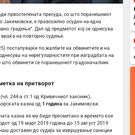
рди првостепената пресуда, со што поранешниот
 Јакимовски, е правосилно осуден на една
вно градење“. Дел од предметот кој се однесува
 враќа на повторно судење.
5) постапувајќи по жалбите на обвинетите и на
 однесува на нерегуларностите при изградбата на
е што обвинети се поранешниот градоначалник
метка на притворот
(чл. 244-а ст.1 од Кривичниот законик),
ворската казна од
1 година
за Јакимовски.
ната казна ќе му биде пресметано и времето кое
одот од 19 март 2019 година до 15 август 2019
еднаш доставен до судија за извршување санкции