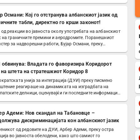
р Османи: Кој го отстранува албанскиот јазик од
ничните табли, директно го крши законот!
 од реакции во јавноста околу употребата на албанскиот
к на граничните премини и аеродромите. Поранешниот
стер за надворешни работи, Бујар Османи, преку…
 обвинува: Владата го фаворизира Коридорот
 на штета на стратешкиот Коридор 8
кратската унија за интеграција (ДУИ) преку писмено
штение реагираше на динамиката на изградбата на
патските делници, оценувајќи ги последните информации
ер Адеми: Нов скандал на Табановце –
должува дискриминацијата кон албанскиот јазик
еникот од редовите на ДУИ, Арбер Адеми, преку остра
ција во јавноста обелодени, како што самиот го