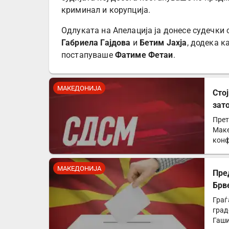
криминал и корупција.
Одлуката на Апелација ја донесе судечки 
Габриела Гајдова
и
Бетим Јахја
, додека к
постапуваше
Фатиме Фетаи
.
МАКЕДОНИЈА
Сто
зат
ќе 
Прет
Маке
конф
напа
МАКЕДОНИЈА
Пре
Брв
Граѓ
град
Гаши