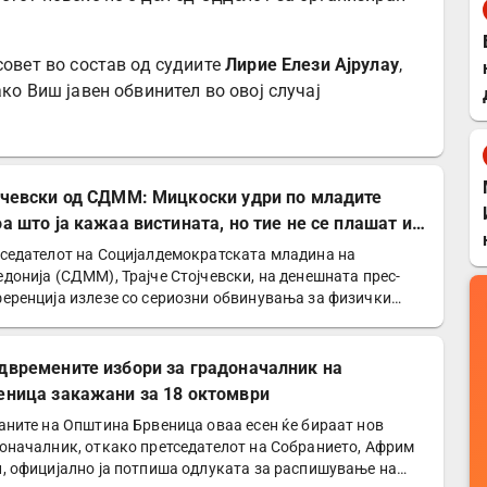
совет во состав од судиите
Лирие Елези Ајрулау
,
ако Виш јавен обвинител во овој случај
јчевски од СДММ: Мицкоски удри по младите
оа што ја кажаа вистината, но тие не се плашат и
победат!
седателот на Социјалдемократската младина на
донија (СДММ), Трајче Стојчевски, на денешната прес-
еренција излезе со сериозни обвинувања за физички
д врз…
двремените избори за градоначалник на
еница закажани за 18 октомври
аните на Општина Брвеница оваа есен ќе бираат нов
оначалник, откако претседателот на Собранието, Африм
, официјално ја потпиша одлуката за распишување на…