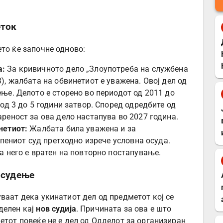
еток
то ќе започне одново:
а:
За кривичното дело „Злоупотреба на службена
), жалбата на обвинетиот е уважена. Овој дел од
ње. Делото е сторено во периодот од 2011 до
 од 3 до 5 години затвор. Според одредбите од
реност за ова дело настапува во 2027 година.
нетиот:
Жалбата била уважена и за
епениот суд претходно изрече условна осуда.
а него е вратен на повторно постапување.
 судење
ваат дека укинатиот дел од предметот кој се
делен кај
нов судија
. Причината за ова е што
етот повеќе не е дел од Одделот за организиран