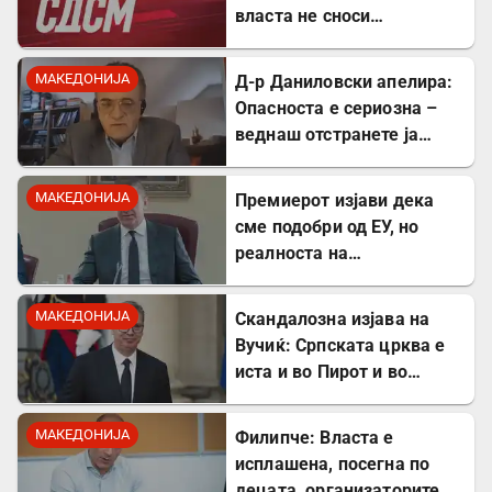
власта не сноси
одговорност
МАКЕДОНИЈА
Д-р Даниловски апелира:
Опасноста е сериозна –
веднаш отстранете ја
застоената вода за да се
заштитите од
МАКЕДОНИЈА
Премиерот изјави дека
западнонилска треска!
сме подобри од ЕУ, но
реалноста на
потрошувачката кошница
го демантира
МАКЕДОНИЈА
Скандалозна изјава на
Вучиќ: Српската црква е
иста и во Пирот и во
Скопје
МАКЕДОНИЈА
Филипче: Власта е
исплашена, посегна по
децата, организаторите и