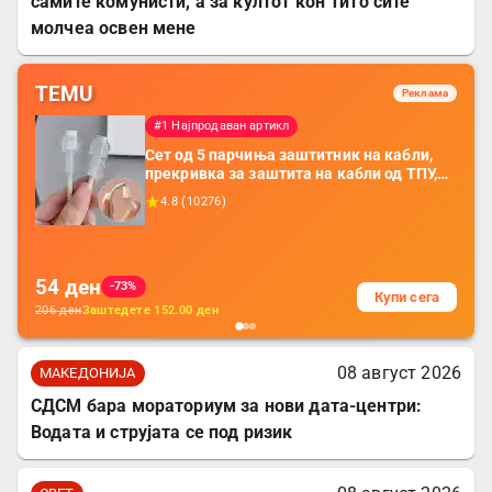
самите комунисти, а за култот кон Тито сите
молчеа освен мене
TEMU
Реклама
#1 Најпродаван артикл
Сет од 5 парчиња заштитник на кабли,
прекривка за заштита на кабли од ТПУ,
додатоци за заштита на кабли, без
4.8
(
10276
)
батерија, за мобилни телефони, комплет
за заштита на податочни линии
54
ден
-73%
Купи сега
206
ден
Заштедете
152.00
ден
08 август 2026
МАКЕДОНИЈА
СДСМ бара мораториум за нови дата-центри:
Водата и струјата се под ризик