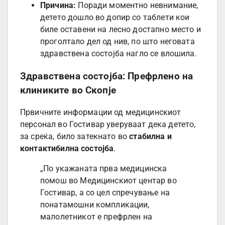
Причина:
Поради моментно невнимание,
детето дошло во допир со таблети кои
биле оставени на лесно достапно место и
проголтало дел од нив, по што неговата
здравствена состојба нагло се влошила.
Здравствена состојба: Префрлено на
клиниките во Скопје
Првичните информации од медицинскиот
персонал во Гостивар уверуваат дека детето,
за среќа, било затекнато во
стабилна и
контактибилна состојба
.
„По укажаната прва медицинска
помош во Медицинскиот центар во
Гостивар, а со цел спречување на
понатамошни компликации,
малолетникот е префрлен на