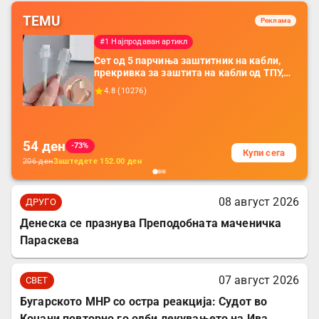
TEMU
Реклама
#1 Најпродаван артикл
Сет од 5 парчиња заштитник на кабли,
прекривка за заштита на кабли од ТПУ,
додатоци за заштита на кабли, без
4.8
(
10276
)
батерија, за мобилни телефони, комплет
за заштита на податочни линии
54
ден
-73%
Купи сега
206
ден
Заштедете
152.00
ден
08 август 2026
ДРУГО
Денеска се празнува Преподобната маченичка
Параскева
07 август 2026
СВЕТ
Бугарското МНР со остра реакција: Судот во
Кочани повторно го одби лекувањето на Ива