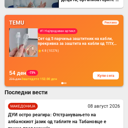
напаѓачите мора да
одговараат
TEMU
Реклама
#1 Најпродаван артикл
Сет од 5 парчиња заштитник на кабли,
прекривка за заштита на кабли од ТПУ,
додатоци за заштита на кабли, без
4.8
(
10276
)
батерија, за мобилни телефони, комплет
за заштита на податочни линии
54
ден
-73%
Купи сега
206
ден
Заштедете
152.00
ден
Последни вести
08 август 2026
МАКЕДОНИЈА
ДУИ остро реагира: Отстранувањето на
албанскиот јазик од таблите на Табановце е