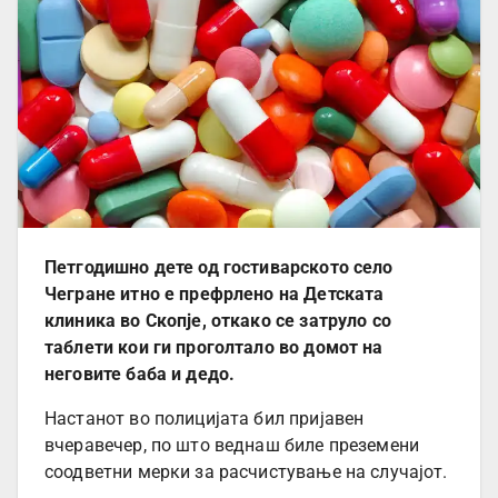
Петгодишно дете од гостиварското село
Чегране итно е префрлено на Детската
клиника во Скопје, откако се затруло со
таблети кои ги проголтало во домот на
неговите баба и дедо.
Настанот во полицијата бил пријавен
вчеравечер, по што веднаш биле преземени
соодветни мерки за расчистување на случајот.