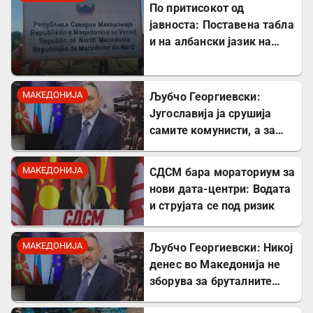
интелектуалец
По притисокот од
јавноста: Поставена табла
и на албански јазик на
Табановце
МАКЕДОНИЈА
Љубчо Георгиевски:
Југославија ја срушија
самите комунисти, а за
култот кон Тито сите
молчеа освен мене
МАКЕДОНИЈА
СДСМ бара мораториум за
нови дата-центри: Водата
и струјата се под ризик
МАКЕДОНИЈА
Љубчо Георгиевски: Никој
денес во Македонија не
зборува за бруталните
стрелања на цивили од