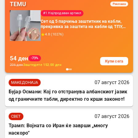
TEMU
Реклама
#1 Најпродаван артикл
Сет од 5 парчиња заштитник на кабли,
прекривка за заштита на кабли од ТПУ,
додатоци за заштита на кабли, без
4.8
(
10276
)
батерија, за мобилни телефони, комплет
за заштита на податочни линии
54
ден
-73%
Купи сега
206
ден
Заштедете
152.00
ден
07 август 2026
МАКЕДОНИЈА
Бујар Османи: Кој го отстранува албанскиот јазик
од граничните табли, директно го крши законот!
07 август 2026
СВЕТ
Трамп: Војната со Иран ќе заврши „многу
наскоро“