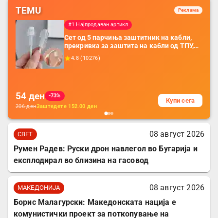
TEMU
Реклама
#1 Најпродаван артикл
Сет од 5 парчиња заштитник на кабли,
прекривка за заштита на кабли од ТПУ,
додатоци за заштита на кабли, без
4.8
(
10276
)
батерија, за мобилни телефони, комплет
за заштита на податочни линии
54
ден
-73%
Купи сега
206
ден
Заштедете
152.00
ден
08 август 2026
СВЕТ
Румен Радев: Руски дрон навлегол во Бугарија и
експлодирал во близина на гасовод
08 август 2026
МАКЕДОНИЈА
Борис Малагурски: Македонската нација е
комунистички проект за поткопување на