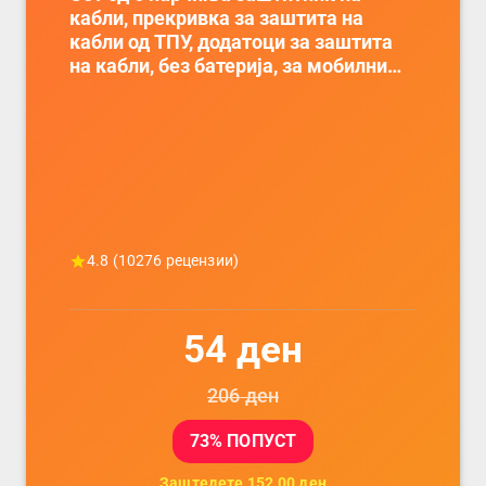
кабли, прекривка за заштита на
кабли од ТПУ, додатоци за заштита
на кабли, без батерија, за мобилни
телефони, комплет за заштита на
податочни линии
4.8
(
10276
рецензии)
54
ден
206
ден
73
% ПОПУСТ
Заштедете
152.00
ден