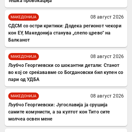
тешка провокација
08 август 2026
МАКЕДОНИЈА
СДСМ со остри критики: Додека регионот чекори
кон ЕУ, Македонија станува „слепо црево“ на
Балканот
08 август 2026
МАКЕДОНИЈА
Љубчо Георгиевски со шокантни детали: Станот
во кој се среќававме со Богдановски бил купен со
пари од УДБА
08 август 2026
МАКЕДОНИЈА
Љубчо Георгиевски: Југославија ја срушија
самите комунисти, а за култот кон Тито сите
молчеа освен мене