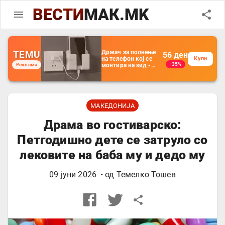
ВЕСТИ
МАК.MK
TEMU
Држач за полнење
56
ден
на телефон кој се
Купи
-35%
Реклама
монтира на ѕид -
Мултифункционален
пластичен
организатор за
чување на покрај
кревет и за ТВ
далечински
МАКЕДОНИЈА
управувач
Драма во гостиварско:
Петгодишно дете се затруло со
лековите на баба му и дедо му
09 јуни 2026
• од
Темелко Тошев