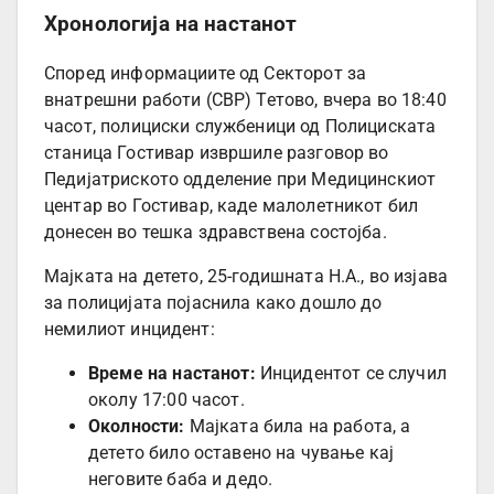
Хронологија на настанот
Според информациите од Секторот за
внатрешни работи (СВР) Тетово, вчера во 18:40
часот, полициски службеници од Полициската
станица Гостивар извршиле разговор во
Педијатриското одделение при Медицинскиот
центар во Гостивар, каде малолетникот бил
донесен во тешка здравствена состојба.
Мајката на детето, 25-годишната Н.А., во изјава
за полицијата појаснила како дошло до
немилиот инцидент:
Време на настанот:
Инцидентот се случил
околу 17:00 часот.
Околности:
Мајката била на работа, а
детето било оставено на чување кај
неговите баба и дедо.