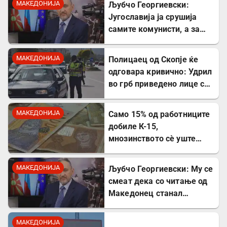
МАКЕДОНИЈА
Љубчо Георгиевски:
Југославија ја срушија
самите комунисти, а за
култот кон Тито сите
молчеа освен мене
МАКЕДОНИЈА
Полицаец од Скопје ќе
одговара кривично: Удрил
во грб приведено лице со
лисици на рацете
МАКЕДОНИЈА
Само 15% од работниците
добиле К-15,
мнозинството сè уште
чека
МАКЕДОНИЈА
Љубчо Георгиевски: Му се
смеат дека со читање од
Македонец станал
Бугарин, но само со
читање се станува
МАКЕДОНИЈА