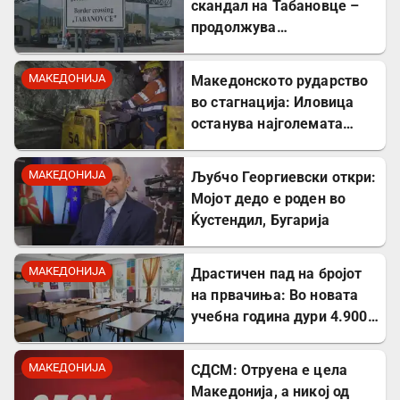
скандал на Табановце –
продолжува
дискриминацијата кон
албанскиот јазик
МАКЕДОНИЈА
Македонското рударство
во стагнација: Иловица
останува најголемата
неискористена можност
за економски раст
МАКЕДОНИЈА
Љубчо Георгиевски откри:
Мојот дедо е роден во
Ќустендил, Бугарија
МАКЕДОНИЈА
Драстичен пад на бројот
на првачиња: Во новата
учебна година дури 4.900
помалку ученици во прво
одделение
МАКЕДОНИЈА
СДСМ: Отруена е цела
Македонија, а никој од