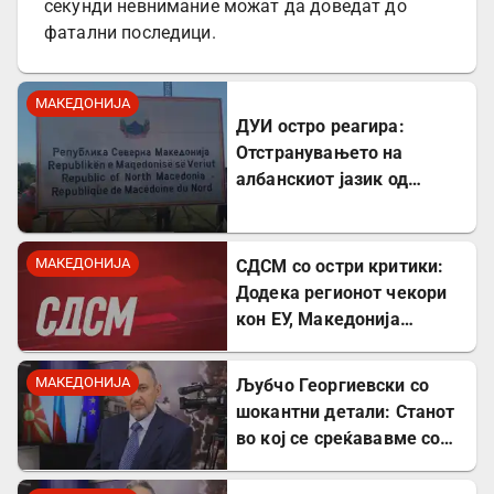
секунди невнимание можат да доведат до
фатални последици.
МАКЕДОНИЈА
ДУИ остро реагира:
Отстранувањето на
албанскиот јазик од
таблите на Табановце е
тешка провокација
МАКЕДОНИЈА
СДСМ со остри критики:
Додека регионот чекори
кон ЕУ, Македонија
станува „слепо црево“ на
Балканот
МАКЕДОНИЈА
Љубчо Георгиевски со
шокантни детали: Станот
во кој се среќававме со
Богдановски бил купен со
пари од УДБА