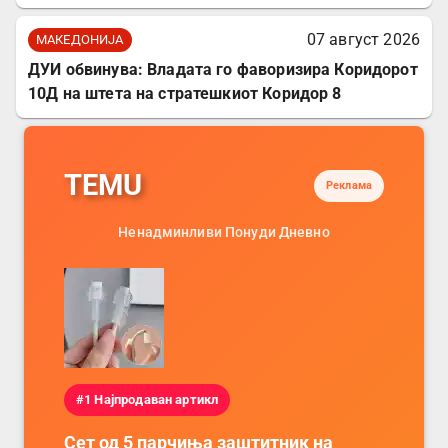
07 август 2026
МАКЕДОНИЈА
ДУИ обвинува: Владата го фаворизира Коридорот
10Д на штета на стратешкиот Коридор 8
TEMU
Реклама
Ненадминливи Понуди Дневно
#1 Најпродаван артикл
Сет од 5 парчиња заштитник на