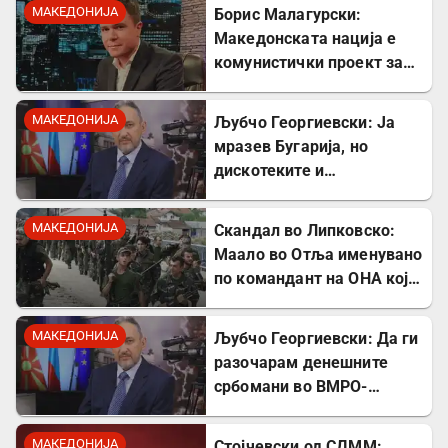
страна на Германците
МАКЕДОНИЈА
Борис Малагурски:
Македонската нација е
комунистички проект за
поткопување на српскиот
идентитет
МАКЕДОНИЈА
Љубчо Георгиевски: Ја
мразев Бугарија, но
дискотеките и
рестораните на Црното
море ми ја сменија
МАКЕДОНИЈА
Скандал во Липковско:
сликата
Маало во Отља именувано
по командант на ОНА кој
се бореше против
државата
МАКЕДОНИЈА
Љубчо Георгиевски: Да ги
разочарам денешните
србомани во ВМРО-
ДПМНЕ, говорите на
Драган Богдановски беа
МАКЕДОНИЈА
Стојчевски од СДММ: