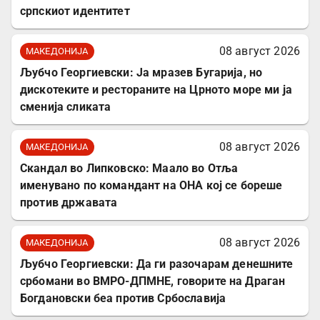
српскиот идентитет
08 август 2026
МАКЕДОНИЈА
Љубчо Георгиевски: Ја мразев Бугарија, но
дискотеките и рестораните на Црното море ми ја
сменија сликата
08 август 2026
МАКЕДОНИЈА
Скандал во Липковско: Маало во Отља
именувано по командант на ОНА кој се бореше
против државата
08 август 2026
МАКЕДОНИЈА
Љубчо Георгиевски: Да ги разочарам денешните
србомани во ВМРО-ДПМНЕ, говорите на Драган
Богдановски беа против Србославија