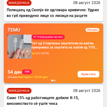
08 август 2026
МАКЕДОНИЈА
Полицаец од Скопје ќе одговара кривично: Удрил
во грб приведено лице со лисици на рацете
TEMU
Реклама
#1 Најпродаван артикл
Сет од 5 парчиња заштитник на кабли,
прекривка за заштита на кабли од ТПУ,
додатоци за заштита на кабли, без
4.8
(
10276
)
батерија, за мобилни телефони, комплет
за заштита на податочни линии
54
ден
-73%
Купи сега
206
ден
Заштедете
152.00
ден
08 август 2026
МАКЕДОНИЈА
Само 15% од работниците добиле К-15,
мнозинството сè уште чека