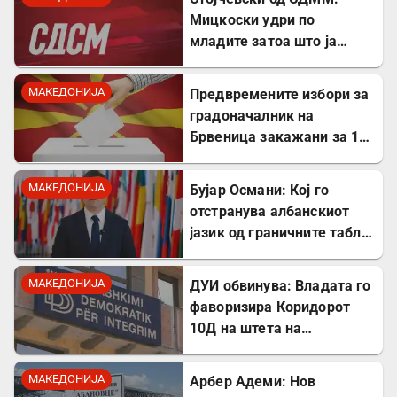
против Србославија
Мицкоски удри по
младите затоа што ја
кажаа вистината, но тие
не се плашат и ќе победат!
МАКЕДОНИЈА
Предвремените избори за
градоначалник на
Брвеница закажани за 18
октомври
МАКЕДОНИЈА
Бујар Османи: Кој го
отстранува албанскиот
јазик од граничните табли,
директно го крши законот!
МАКЕДОНИЈА
ДУИ обвинува: Владата го
фаворизира Коридорот
10Д на штета на
стратешкиот Коридор 8
МАКЕДОНИЈА
Арбер Адеми: Нов