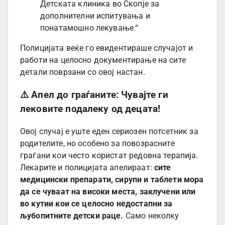
Детската клиника во Скопје за
дополнителни испитувања и
понатамошно лекување.“
Полицијата веќе го евидентираше случајот и
работи на целосно документирање на сите
детали поврзани со овој настан.
⚠️ Апел до граѓаните: Чувајте ги
лековите подалеку од децата!
Овој случај е уште еден сериозен потсетник за
родителите, но особено за повозрасните
граѓани кои често користат редовна терапија.
Лекарите и полицијата апелираат:
сите
медицински препарати, сирупи и таблети мора
да се чуваат на високи места, заклучени или
во кутии кои се целосно недостапни за
љубопитните детски раце.
Само неколку