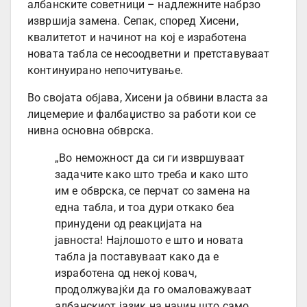
албанските советници – надлежните набрзо
извршија замена. Сепак, според Хисени,
квалитетот и начинот на кој е изработена
новата табла се несоодветни и претставуваат
континуирано непочитување.
Во својата објава, Хисени ја обвини власта за
лицемерие и фалбаџиство за работи кои се
нивна основна обврска.
„Во неможност да си ги извршуваат
задачите како што треба и како што
им е обврска, се перчат со замена на
една табла, и тоа дури откако беа
принудени од реакцијата на
јавноста! Најлошото е што и новата
табла ја поставуваат како да е
изработена од некој ковач,
продолжувајќи да го омаловажуваат
албанскиот јазик на начин што само