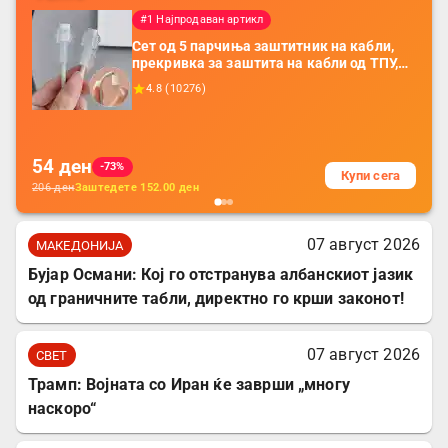
#1 Најпродаван артикл
Сет од 5 парчиња заштитник на кабли,
прекривка за заштита на кабли од ТПУ,
додатоци за заштита на кабли, без
4.8
(
10276
)
батерија, за мобилни телефони, комплет
за заштита на податочни линии
54
ден
-73%
Купи сега
206
ден
Заштедете
152.00
ден
07 август 2026
МАКЕДОНИЈА
Бујар Османи: Кој го отстранува албанскиот јазик
од граничните табли, директно го крши законот!
07 август 2026
СВЕТ
Трамп: Војната со Иран ќе заврши „многу
наскоро“