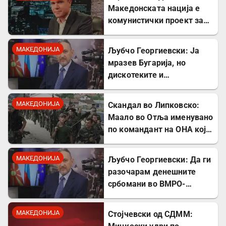
Македонската нација е
комунистички проект за
поткопување на српскиот
идентитет
МАКЕДОНИЈА
Љубчо Георгиевски: Ја
мразев Бугарија, но
дискотеките и
рестораните на Црното
море ми ја сменија
МАКЕДОНИЈА
Скандал во Липковско:
сликата
Маало во Отља именувано
по командант на ОНА кој
се бореше против
државата
МАКЕДОНИЈА
Љубчо Георгиевски: Да ги
разочарам денешните
србомани во ВМРО-
ДПМНЕ, говорите на
Драган Богдановски беа
МАКЕДОНИЈА
Стојчевски од СДММ:
против Србославија