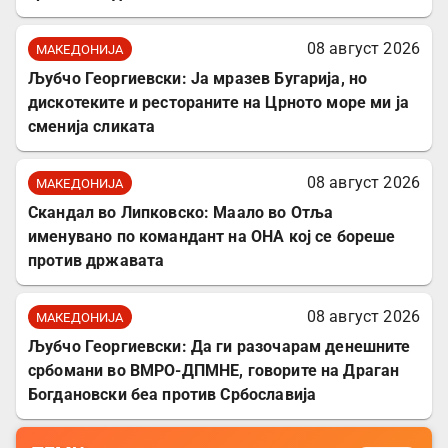
08 август 2026
МАКЕДОНИЈА
Љубчо Георгиевски: Ја мразев Бугарија, но
дискотеките и рестораните на Црното море ми ја
сменија сликата
08 август 2026
МАКЕДОНИЈА
Скандал во Липковско: Маало во Отља
именувано по командант на ОНА кој се бореше
против државата
08 август 2026
МАКЕДОНИЈА
Љубчо Георгиевски: Да ги разочарам денешните
србомани во ВМРО-ДПМНЕ, говорите на Драган
Богдановски беа против Србославија