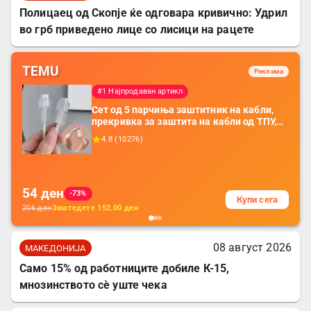
Полицаец од Скопје ќе одговара кривично: Удрил
во грб приведено лице со лисици на рацете
TEMU
Реклама
#1 Најпродаван артикл
Сет од 5 парчиња заштитник на кабли,
прекривка за заштита на кабли од ТПУ,
додатоци за заштита на кабли, без
4.8
(
10276
)
батерија, за мобилни телефони, комплет
за заштита на податочни линии
54
ден
-73%
Купи сега
206
ден
Заштедете
152.00
ден
08 август 2026
МАКЕДОНИЈА
Само 15% од работниците добиле К-15,
мнозинството сè уште чека