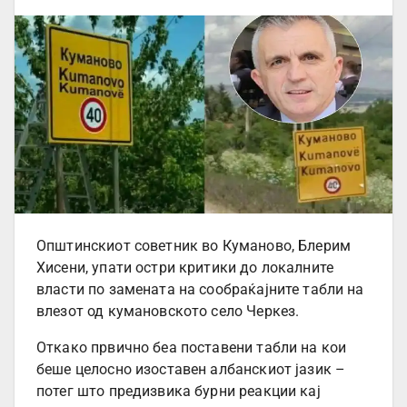
Општинскиот советник во Куманово, Блерим
Хисени, упати остри критики до локалните
власти по замената на сообраќајните табли на
влезот од кумановското село Черкез.
Откако првично беа поставени табли на кои
беше целосно изоставен албанскиот јазик –
потег што предизвика бурни реакции кај