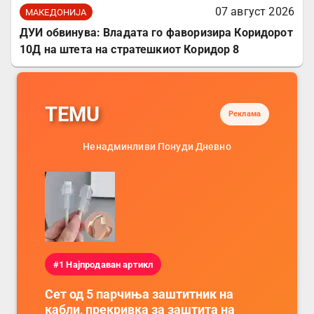
07 август 2026
МАКЕДОНИЈА
ДУИ обвинува: Владата го фаворизира Коридорот
10Д на штета на стратешкиот Коридор 8
TEMU
Реклама
Ненадминливи Понуди Дневно
#1 Најпродаван артикл
Сет од 5 парчиња заштитник на
кабли, прекривка за заштита на