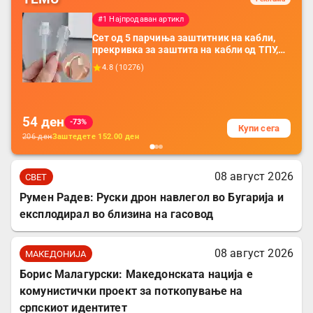
#1 Најпродаван артикл
Сет од 5 парчиња заштитник на кабли,
прекривка за заштита на кабли од ТПУ,
додатоци за заштита на кабли, без
4.8
(
10276
)
батерија, за мобилни телефони, комплет
за заштита на податочни линии
54
ден
-73%
Купи сега
206
ден
Заштедете
152.00
ден
08 август 2026
СВЕТ
Румен Радев: Руски дрон навлегол во Бугарија и
експлодирал во близина на гасовод
08 август 2026
МАКЕДОНИЈА
Борис Малагурски: Македонската нација е
комунистички проект за поткопување на
српскиот идентитет