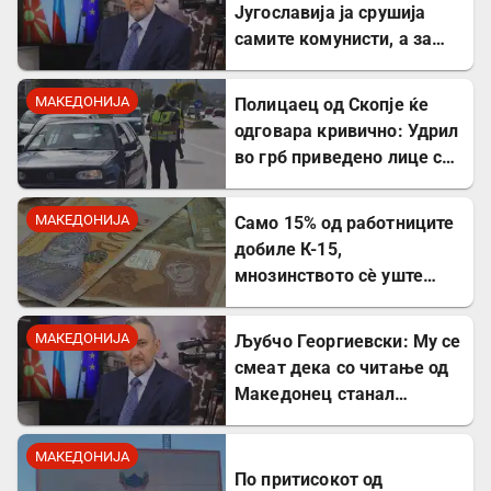
Југославија ја срушија
самите комунисти, а за
култот кон Тито сите
молчеа освен мене
МАКЕДОНИЈА
Полицаец од Скопје ќе
одговара кривично: Удрил
во грб приведено лице со
лисици на рацете
МАКЕДОНИЈА
Само 15% од работниците
добиле К-15,
мнозинството сè уште
чека
МАКЕДОНИЈА
Љубчо Георгиевски: Му се
смеат дека со читање од
Македонец станал
Бугарин, но само со
читање се станува
МАКЕДОНИЈА
интелектуалец
По притисокот од