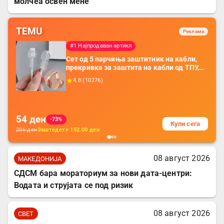
молчеа освен мене
TEMU
Реклама
#1 Најпродаван артикл
Сет од 5 парчиња заштитник на кабли,
прекривка за заштита на кабли од ТПУ,
додатоци за заштита на кабли, без
4.8
(
10276
)
батерија, за мобилни телефони, комплет
за заштита на податочни линии
54
ден
-73%
Купи сега
206
ден
Заштедете
152.00
ден
08 август 2026
МАКЕДОНИЈА
СДСМ бара мораториум за нови дата-центри:
Водата и струјата се под ризик
08 август 2026
СВЕТ