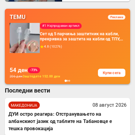
напаѓачите мора да
одговараат
TEMU
Реклама
#1 Најпродаван артикл
Сет од 5 парчиња заштитник на кабли,
прекривка за заштита на кабли од ТПУ,
додатоци за заштита на кабли, без
4.8
(
10276
)
батерија, за мобилни телефони, комплет
за заштита на податочни линии
54
ден
-73%
Купи сега
206
ден
Заштедете
152.00
ден
Последни вести
08 август 2026
МАКЕДОНИЈА
ДУИ остро реагира: Отстранувањето на
албанскиот јазик од таблите на Табановце е
тешка провокација