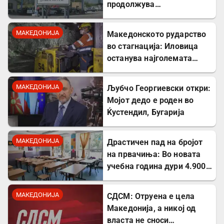
продолжува
дискриминацијата кон
албанскиот јазик
МАКЕДОНИЈА
Македонското рударство
во стагнација: Иловица
останува најголемата
неискористена можност
за економски раст
МАКЕДОНИЈА
Љубчо Георгиевски откри:
Мојот дедо е роден во
Ќустендил, Бугарија
МАКЕДОНИЈА
Драстичен пад на бројот
на првачиња: Во новата
учебна година дури 4.900
помалку ученици во прво
одделение
МАКЕДОНИЈА
СДСМ: Отруена е цела
Македонија, а никој од
власта не сноси