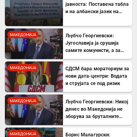
јавноста: Поставена табла
и на албански јазик на
Табановце
МАКЕДОНИЈА
Љубчо Георгиевски:
Југославија ја срушија
самите комунисти, а за
култот кон Тито сите
молчеа освен мене
МАКЕДОНИЈА
СДСМ бара мораториум за
нови дата-центри: Водата
и струјата се под ризик
МАКЕДОНИЈА
Љубчо Георгиевски: Никој
денес во Македонија не
зборува за бруталните
стрелања на цивили од
страна на Германците
МАКЕДОНИЈА
Борис Малагурски: