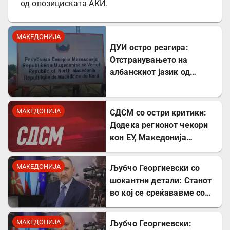
од опозициската АКИ.
МАКЕДОНИЈА
ДУИ остро реагира:
Отстранувањето на
албанскиот јазик од
таблите на Табановце е
тешка провокација
МАКЕДОНИЈА
СДСМ со остри критики:
Додека регионот чекори
кон ЕУ, Македонија
станува „слепо црево“ на
Балканот
МАКЕДОНИЈА
Љубчо Георгиевски со
шокантни детали: Станот
во кој се среќававме со
Богдановски бил купен со
пари од УДБА
МАКЕДОНИЈА
Љубчо Георгиевски: