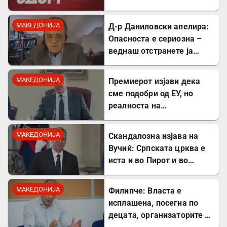
одговорност
МАКЕДОНИЈА
Д-р Даниловски апелира:
Опасноста е сериозна –
веднаш отстранете ја
застоената вода за да се
заштитите од
МАКЕДОНИЈА
Премиерот изјави дека
западнонилска треска!
сме подобри од ЕУ, но
реалноста на
потрошувачката кошница
го демантира
МАКЕДОНИЈА
Скандалозна изјава на
Вучиќ: Српската црква е
иста и во Пирот и во
Скопје
МАКЕДОНИЈА
Филипче: Власта е
исплашена, посегна по
децата, организаторите и