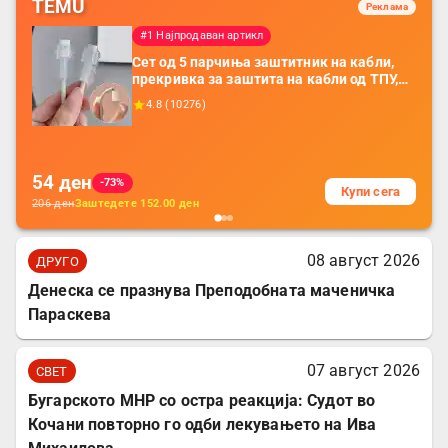
TEMU
Реклама
#1 Најпродаван артикл
Сет од 5 парчиња заштитник на кабли,
прекривка за заштита на кабли од ТПУ,
додатоци за заштита на кабли, без
4.8
(
10276
)
батерија, за мобилни телефони, комплет
за заштита на податочни линии
54
ден
-73%
Купи сега
206
ден
Заштедете
152.00
ден
08 август 2026
ДРУГО
Денеска се празнува Преподобната маченичка
Параскева
07 август 2026
СВЕТ
Бугарското МНР со остра реакција: Судот во
Кочани повторно го одби лекувањето на Ива