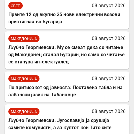
08 август 2026
СВЕТ
Првите 12 од вкупно 35 нови електрични возови
пристигнаа во Бугарија
08 август 2026
МАКЕДОНИЈА
Љубчо Георгиевски: Му се смеат дека со читање
од Македонец станал Бугарин, но само со читање
се станува интелектуалец
08 август 2026
МАКЕДОНИЈА
По притисокот од јавноста: Поставена табла и на
албански јазик на Табановце
08 август 2026
МАКЕДОНИЈА
Љубчо Георгиевски: Југославија ја срушија
самите комунисти, а за култот кон Тито сите