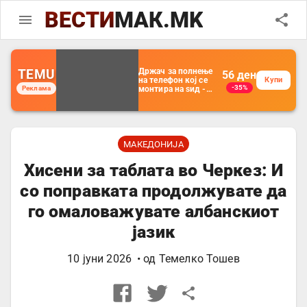
ВЕСТИ
МАК.MK
TEMU
Држач за полнење
56
ден
на телефон кој се
Купи
-35%
Реклама
монтира на ѕид -
Мултифункционален
пластичен
организатор за
чување на покрај
кревет и за ТВ
далечински
МАКЕДОНИЈА
управувач
Хисени за таблата во Черкез: И
со поправката продолжувате да
го омаловажувате албанскиот
јазик
10 јуни 2026
• од
Темелко Тошев