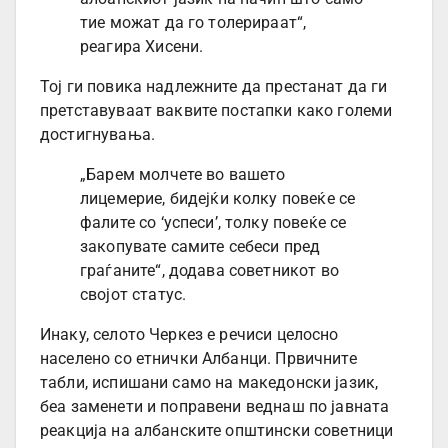
тие можат да го толерираат“,
реагира Хисени.
Тој ги повика надлежните да престанат да ги
претставуваат ваквите постапки како големи
достигнувања.
„Барем молчете во вашето
лицемерие, бидејќи колку повеќе се
фалите со ‘успеси’, толку повеќе се
закопувате самите себеси пред
граѓаните“, додава советникот во
својот статус.
Инаку, селото Черкез е речиси целосно
населено со етнички Албанци. Првичните
табли, испишани само на македонски јазик,
беа заменети и поправени веднаш по јавната
реакција на албанските општински советници