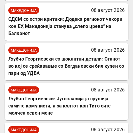
08 август 2026
МАКЕДОНИЈА
СДСМ со остри критики: Додека регионот чекори
кон ЕУ, Македонија станува „слепо црево“ на
Балканот
08 август 2026
МАКЕДОНИЈА
Љубчо Георгиевски со шокантни детали: Станот
во кој се среќававме со Богдановски бил купен со
пари од УДБА
08 август 2026
МАКЕДОНИЈА
Љубчо Георгиевски: Југославија ја срушија
самите комунисти, а за култот кон Тито сите
молчеа освен мене
08 август 2026
МАКЕДОНИЈА