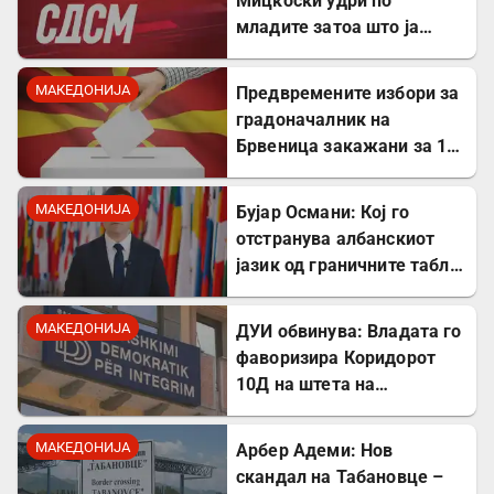
Мицкоски удри по
младите затоа што ја
кажаа вистината, но тие
не се плашат и ќе победат!
МАКЕДОНИЈА
Предвремените избори за
градоначалник на
Брвеница закажани за 18
октомври
МАКЕДОНИЈА
Бујар Османи: Кој го
отстранува албанскиот
јазик од граничните табли,
директно го крши законот!
МАКЕДОНИЈА
ДУИ обвинува: Владата го
фаворизира Коридорот
10Д на штета на
стратешкиот Коридор 8
МАКЕДОНИЈА
Арбер Адеми: Нов
скандал на Табановце –