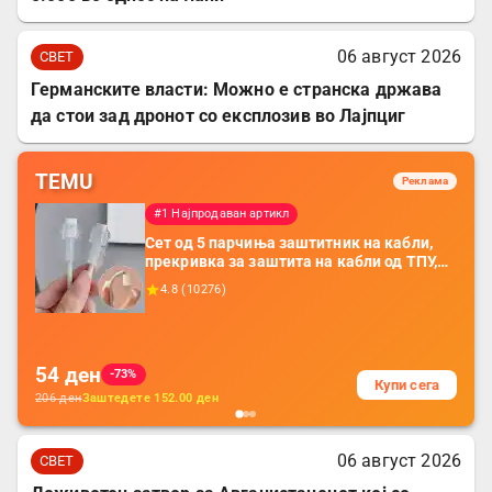
06 август 2026
СВЕТ
Германските власти: Можно е странска држава
да стои зад дронот со експлозив во Лајпциг
TEMU
Реклама
#1 Најпродаван артикл
Сет од 5 парчиња заштитник на кабли,
прекривка за заштита на кабли од ТПУ,
додатоци за заштита на кабли, без
4.8
(
10276
)
батерија, за мобилни телефони, комплет
за заштита на податочни линии
54
ден
-73%
Купи сега
206
ден
Заштедете
152.00
ден
06 август 2026
СВЕТ