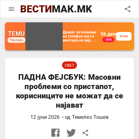
ВЕСТИ
МАК.MK
TEMU
Држач за полнење
56
ден
на телефон кој се
Купи
-35%
Реклама
монтира на ѕид -
Мултифункционален
пластичен
организатор за
чување на покрај
кревет и за ТВ
далечински
СВЕТ
управувач
ПАДНА ФЕЈСБУК: Масовни
проблеми со пристапот,
корисниците не можат да се
најават
12 јуни 2026
• од
Темелко Тошев