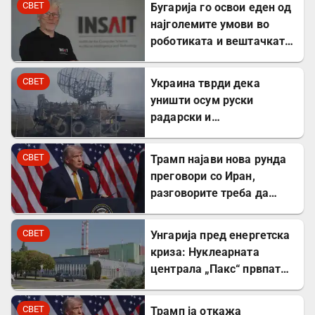
СВЕТ
Бугарија го освои еден од
најголемите умови во
роботиката и вештачката
интелигенција – ќе работи
во ИНСАИТ
СВЕТ
Украина тврди дека
уништи осум руски
радарски и
противвоздушни системи
во Краснодар
СВЕТ
Трамп најави нова рунда
преговори со Иран,
разговорите треба да
почнат денес
СВЕТ
Унгарија пред енергетска
криза: Нуклеарната
централа „Пакс“ првпат
целосно запрена по 44
години
СВЕТ
Трамп ја откажа