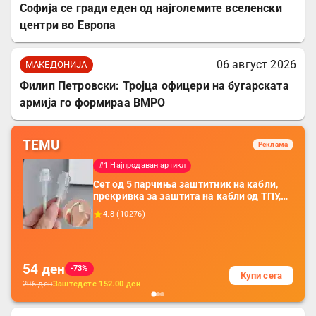
Софија се гради еден од најголемите вселенски
центри во Европа
06 август 2026
МАКЕДОНИЈА
Филип Петровски: Тројца офицери на бугарската
армија го формираа ВМРО
TEMU
Реклама
#1 Најпродаван артикл
Сет од 5 парчиња заштитник на кабли,
прекривка за заштита на кабли од ТПУ,
додатоци за заштита на кабли, без
4.8
(
10276
)
батерија, за мобилни телефони, комплет
за заштита на податочни линии
54
ден
-73%
Купи сега
206
ден
Заштедете
152.00
ден