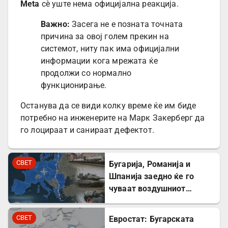
Meta
сè уште нема официјална реакција.
Важно:
Засега не е позната точната
причина за овој голем прекин на
системот, ниту пак има официјални
информации кога мрежата ќе
продолжи со нормално
функционирање.
Останува да се види колку време ќе им биде
потребно на инженерите на Марк Закерберг да
го лоцираат и санираат дефектот.
СВЕТ
Бугарија, Романија и
Шпанија заедно ќе го
чуваат воздушниот
простор на НАТО
СВЕТ
Евростат: Бугарската