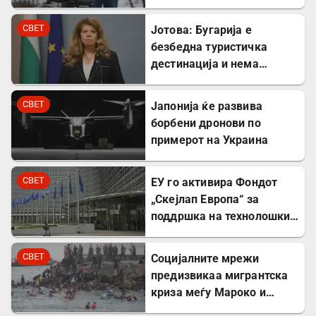
„Патриот“ во Украина
СВЕТ
Јотова: Бугарија е
безбедна туристичка
дестинација и нема
директни закани
СВЕТ
Јапонија ќе развива
борбени дронови по
примерот на Украина
СВЕТ
ЕУ го активира Фондот
„Скејлап Европа“ за
поддршка на технолошки
компании
СВЕТ
Социјалните мрежи
предизвикаа мигрантска
криза меѓу Мароко и
Шпанија