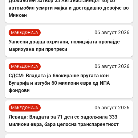
Доживотен затвор за Авганистанецот кој со
автомобил усмрти мајка и двегодишно девојче во
Минхен
06 август 2026
МАКЕДОНИЈА
Уапсени двајца охриѓани, полицијата пронајде
марихуана при претреси
06 август 2026
МАКЕДОНИЈА
СДСМ: Владата ја блокираше пругата кон
Бугарија и изгуби 60 милиони евра од ИПА
фондови
06 август 2026
МАКЕДОНИЈА
Левица: Владата за 71 ден се задолжила 333
милиони евра, бара целосна транспарентност