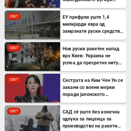
стана државна
сопственост
СВЕТ
ЕУ префрли уште 1,4
милијарди евра од
замрзнати руски средства
за поддршка на Украина
СВЕТ
Нов руски ракетен напад
врз Киев: Украина не
успеа да пресретне ниту
една ракета
СВЕТ
Сестрата на Ким Чен Ун се
закани со воени мерки
поради јапонското
вооружување
СВЕТ
САД сè уште без конечна
одлука за лиценца за
производство на ракети