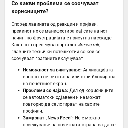
Со какви проблеми се соочуваат
корисниците?
Според лавината од реакции и пријави,
прекинот не се манифестира кај сите на ист
начин, но фрустрацијата е присутна насекаде.
Како што пренесува порталот
4news.mk
,
главните технички потешкотии со кои се
соочуваат граѓаните вклучуваат:
Неможност за вчитување:
Апликацијата
воопшто не се отвора или стои блокирана
на почетниот екран.
Проблеми со најава:
Дел од корисниците
се автоматски одјавени и не можат
повторно да се логираат на своите
профили.
Замрзнат „News Feed“:
Не е можно
освежување на почетната страна за да се