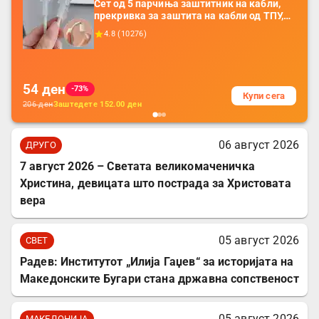
Сет од 5 парчиња заштитник на кабли,
прекривка за заштита на кабли од ТПУ,
додатоци за заштита на кабли, без
4.8
(
10276
)
батерија, за мобилни телефони, комплет
за заштита на податочни линии
54
ден
-73%
Купи сега
206
ден
Заштедете
152.00
ден
06 август 2026
ДРУГО
7 август 2026 – Светата великомаченичка
Христина, девицата што пострада за Христовата
вера
05 август 2026
СВЕТ
Радев: Институтот „Илија Гаџев“ за историјата на
Македонските Бугари стана државна сопственост
05 август 2026
МАКЕДОНИЈА