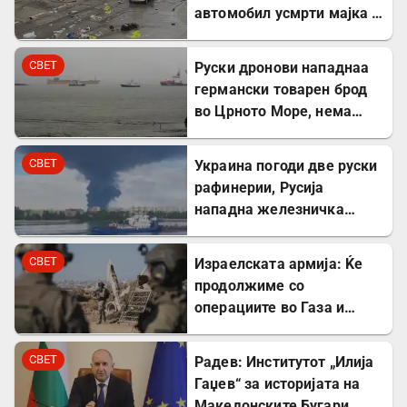
автомобил усмрти мајка и
двегодишно девојче во
Минхен
СВЕТ
Руски дронови нападнаа
германски товарен брод
во Црното Море, нема
повредени
СВЕТ
Украина погоди две руски
рафинерии, Русија
нападна железничка
станица и товарен брод
СВЕТ
Израелската армија: Ќе
продолжиме со
операциите во Газа и
покрај американскиот
план
СВЕТ
Радев: Институтот „Илија
Гаџев“ за историјата на
Македонските Бугари