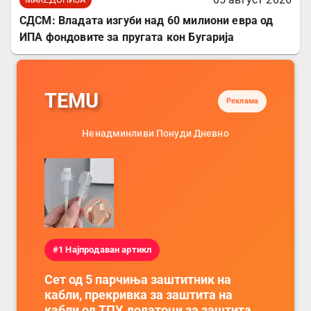
СДСМ: Владата изгуби над 60 милиони евра од
ИПА фондовите за пругата кон Бугарија
TEMU
Реклама
Ненадминливи Понуди Дневно
#1 Најпродаван артикл
Сет од 5 парчиња заштитник на
кабли, прекривка за заштита на
кабли од ТПУ, додатоци за заштита