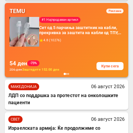
TEMU
Реклама
#1 Најпродаван артикл
Сет од 5 парчиња заштитник на кабли,
прекривка за заштита на кабли од ТПУ,
додатоци за заштита на кабли, без
4.8
(
10276
)
батерија, за мобилни телефони, комплет
за заштита на податочни линии
54
ден
-73%
Купи сега
206
ден
Заштедете
152.00
ден
06 август 2026
МАКЕДОНИЈА
ЛДП со поддршка за протестот на онколошките
пациенти
06 август 2026
СВЕТ
Израелската армија: Ќе продолжиме со