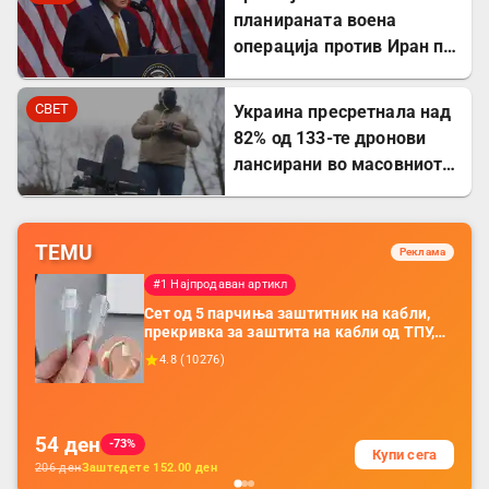
планираната воена
операција против Иран по
напредокот во
преговорите
СВЕТ
Украина пресретнала над
82% од 133-те дронови
лансирани во масовниот
руски ноќен напад
TEMU
Реклама
#1 Најпродаван артикл
Сет од 5 парчиња заштитник на кабли,
прекривка за заштита на кабли од ТПУ,
додатоци за заштита на кабли, без
4.8
(
10276
)
батерија, за мобилни телефони, комплет
за заштита на податочни линии
54
ден
-73%
Купи сега
206
ден
Заштедете
152.00
ден