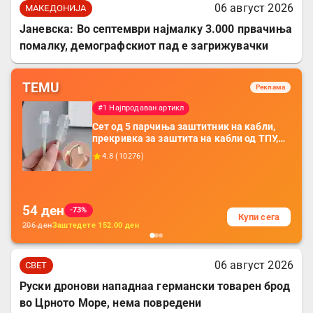
06 август 2026
МАКЕДОНИЈА
Јаневска: Во септември најмалку 3.000 првачиња
помалку, демографскиот пад е загрижувачки
TEMU
Реклама
#1 Најпродаван артикл
Сет од 5 парчиња заштитник на кабли,
прекривка за заштита на кабли од ТПУ,
додатоци за заштита на кабли, без
4.8
(
10276
)
батерија, за мобилни телефони, комплет
за заштита на податочни линии
54
ден
-73%
Купи сега
206
ден
Заштедете
152.00
ден
06 август 2026
СВЕТ
Руски дронови нападнаа германски товарен брод
во Црното Море, нема повредени