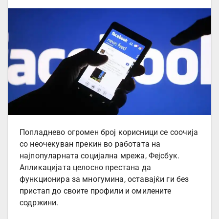
Попладнево огромен број корисници се соочија
со неочекуван прекин во работата на
најпопуларната социјална мрежа, Фејсбук.
Апликацијата целосно престана да
функционира за многумина, оставајќи ги без
пристап до своите профили и омилените
содржини.