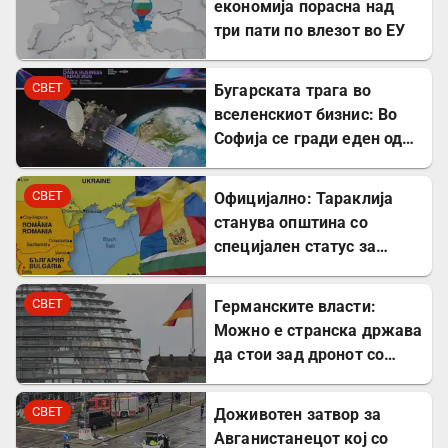
економија порасна над
три пати по влезот во ЕУ
СВЕТ
Бугарската трага во
вселенскиот бизнис: Во
Софија се гради еден од
најголемите вселенски
центри во Европа
СВЕТ
Официјално: Тараклија
станува општина со
специјален статус за
заштита на Бугарите во
Молдавија
СВЕТ
Германските власти:
Можно е странска држава
да стои зад дронот со
експлозив во Лајпциг
СВЕТ
Доживотен затвор за
Авганистанецот кој со