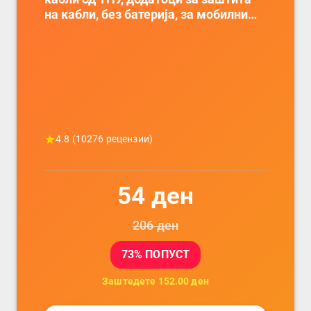
на кабли, без батерија, за мобилни
телефони, комплет за заштита на
податочни линии
4.8
(
10276
рецензии)
54
ден
206
ден
73
% ПОПУСТ
Заштедете
152.00
ден