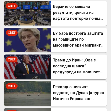
СВЕТ
Берзите со мешани
резултати, цената на
нафтата повторно почна
да расте
СВЕТ
ЕУ бара построга заштита
на границите по
масовниот бран мигранти
во Сеута
СВЕТ
Трамп до Иран: „Ова е
последна шанса“ –
предупреди на можност
за „обезглавување“
СВЕТ
Рекордно нискиот
водостој на Дунав ја турка
Источна Европа кон
енергетска криза