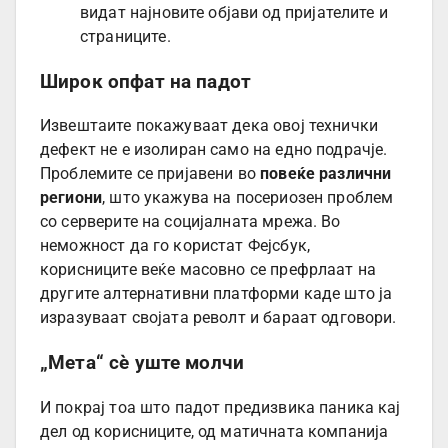
видат најновите објави од пријателите и
страниците.
Широк опфат на падот
Извештаите покажуваат дека овој технички
дефект не е изолиран само на едно подрачје.
Проблемите се пријавени во
повеќе различни
региони
, што укажува на посериозен проблем
со серверите на социјалната мрежа. Во
неможност да го користат Фејсбук,
корисниците веќе масовно се префрлаат на
другите алтернативни платформи каде што ја
изразуваат својата револт и бараат одговори.
„Мета“ сè уште молчи
И покрај тоа што падот предизвика паника кај
дел од корисниците, од матичната компанија