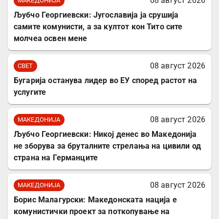
08 август 2026
МАКЕДОНИЈА
Љубчо Георгиевски: Југославија ја срушија
самите комунисти, а за култот кон Тито сите
молчеа освен мене
08 август 2026
СВЕТ
Бугарија останува лидер во ЕУ според растот на
услугите
08 август 2026
МАКЕДОНИЈА
Љубчо Георгиевски: Никој денес во Македонија
не зборува за бруталните стрелања на цивили од
страна на Германците
08 август 2026
МАКЕДОНИЈА
Борис Малагурски: Македонската нација е
комунистички проект за поткопување на