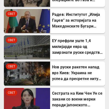
покрај американскиот
план
СВЕТ
Радев: Институтот „Илија
Гаџев“ за историјата на
Македонските Бугари
стана државна
сопственост
СВЕТ
ЕУ префрли уште 1,4
милијарди евра од
замрзнати руски средства
за поддршка на Украина
СВЕТ
Нов руски ракетен напад
врз Киев: Украина не
успеа да пресретне ниту
една ракета
СВЕТ
Сестрата на Ким Чен Ун се
закани со воени мерки
поради јапонското