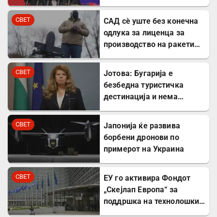
вооружување
СВЕТ
САД сè уште без конечна
одлука за лиценца за
производство на ракети
„Патриот“ во Украина
СВЕТ
Јотова: Бугарија е
безбедна туристичка
дестинација и нема
директни закани
СВЕТ
Јапонија ќе развива
борбени дронови по
примерот на Украина
СВЕТ
ЕУ го активира Фондот
„Скејлап Европа“ за
поддршка на технолошки
компании