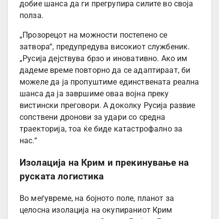
добие шанса да ги прегрупира силите во своја
полза.
„Прозорецот на можности постепено се
затвора“, предупредува високиот службеник.
„Русија дејствува брзо и иновативно. Ако им
дадеме време повторно да се адаптираат, би
можеле да ја пропуштиме единствената реална
шанса да ја завршиме оваа војна преку
вистински преговори. А доколку Русија развие
сопствени дронови за удари со средна
траекторија, тоа ќе биде катастрофално за
нас.“
Изолација на Крим и прекинување на
руската логистика
Во меѓувреме, на бојното поле, планот за
целосна изолација на окупираниот Крим