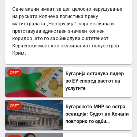
Овие акции имаат за цел целосно нарушување
на руската копнена логистика преку
магистралата „Новорусија“, која е клучна и
претставува единствен значаен копнен
коридор што го заобиколува оштетениот
Керченски мост кон окупираниот полуостров
Крим.
СВЕТ
Бугарија останува лидер
во ЕУ според растот на
услугите
СВЕТ
Бугарското МНР со остра
реакција: Судот во Кочани
повторно го одби
лекувањето на Ива
Михаилова