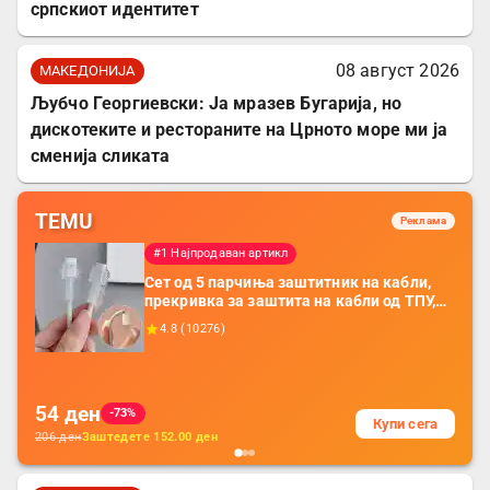
српскиот идентитет
08 август 2026
МАКЕДОНИЈА
Љубчо Георгиевски: Ја мразев Бугарија, но
дискотеките и рестораните на Црното море ми ја
сменија сликата
TEMU
Реклама
#1 Најпродаван артикл
Сет од 5 парчиња заштитник на кабли,
прекривка за заштита на кабли од ТПУ,
додатоци за заштита на кабли, без
4.8
(
10276
)
батерија, за мобилни телефони, комплет
за заштита на податочни линии
54
ден
-73%
Купи сега
206
ден
Заштедете
152.00
ден