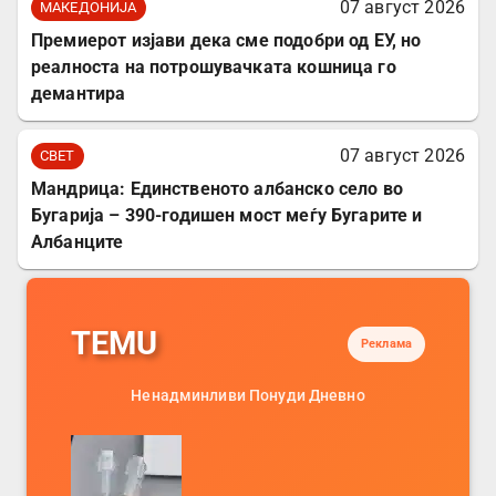
07 август 2026
МАКЕДОНИЈА
Премиерот изјави дека сме подобри од ЕУ, но
реалноста на потрошувачката кошница го
демантира
07 август 2026
СВЕТ
Мандрица: Единственото албанско село во
Бугарија – 390-годишен мост меѓу Бугарите и
Албанците
TEMU
Реклама
Ненадминливи Понуди Дневно