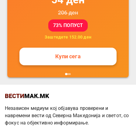
206
ден
73
% ПОПУСТ
Заштедете
152.00
ден
Купи сега
ВЕСТИ
МАК.MK
Независен медиум кој објавува проверени и
навремени вести од Северна Македонија и светот, со
фокус на објективно информирање.