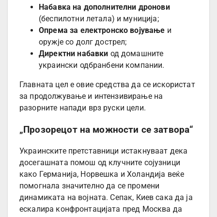
Набавка на дополнителни дронови
(беспилотни летала) и муниција;
Опрема за електронско војување
и
оружје со долг дострел;
Директни набавки
од домашните
украински одбранбени компании.
Главната цел е овие средства да се искористат
за продолжување и интензивирање на
разорните напади врз руски цели.
„Прозорецот на можности се затвора“
Украинските претставници истакнуваат дека
досегашната помош од клучните сојузници
како Германија, Норвешка и Холандија веќе
помогнала значително да се промени
динамиката на војната. Сепак, Киев сака да ја
ескалира конфронтацијата пред Москва да