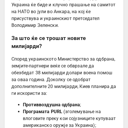
Украина ќе биде и клучно прашање на самитот
на НАТО во јули во Анкара, на кој ќе
присуствува и украинскиот претседател
Володимир Зеленски.
За што ќе се трошат новите
милијарди?
Според украинското Министерство за одбрана,
земјите-партнери веќе се обврзале да
обезбедат 38 милијарди долари воена помош
за оваа година. Доколку се одобрат
дополнителните 20 милијарди, Киев планира да
ги искористи за:
Противвоздушна одбрана
;
Програмата PURL
(зголемување на
влоговите преку кои сојузниците купуваат
американско оружје за Украина);