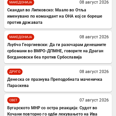
08 август 2026
МАКЕДОНИЈА
Скандал во Липковско: Маало во Отља
именувано по командант на ОНА кој се бореше
против државата
08 август 2026
МАКЕДОНИЈА
Љубчо Георгиевски: Да ги разочарам денешните
србомани во ВМРО-ДПМНЕ, говорите на Драган
Богдановски беа против Србославија
08 август 2026
ДРУГО
Денеска се празнува Преподобната маченичка
Параскева
07 август 2026
СВЕТ
Бугарското МНР со остра реакција: Судот во
Кочани повторно го одби лекувањето на Ива