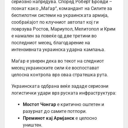
сериозно напредува. Според Роберт Бровди –
познат како „Маѓар“, командант на Силите за
беспилотни системи на украинската армија,
сообраќајот по клучниот автопат кој ги
поврзува Ростов, Мариупол, Мелитопол и Крим
е намален за повеќе од две третини во
последниот месец, благодарение на
интензивната украинска ударна кампања.
Маѓар е уверен дека во текот на следниот
месец украинските сили ќе воспостават
целосна контрола врз оваа стратешка рута.
Украинската одбрана веќе зададе сериозни
логистички удари врз руската инфраструктура:
Мостот Чонгар
е критично оштетен и
разурнат до самите потпори.
Преминот кај Армјанск
е целосно
уништен.