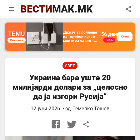
ВЕСТИ
МАК.MK
TEMU
Држач за полнење
56
ден
на телефон кој се
Купи
-35%
Реклама
монтира на ѕид -
Мултифункционален
пластичен
организатор за
чување на покрај
кревет и за ТВ
далечински
СВЕТ
управувач
Украина бара уште 20
милијарди долари за „целосно
да ја изгори Русија“
12 јуни 2026
• од
Темелко Тошев