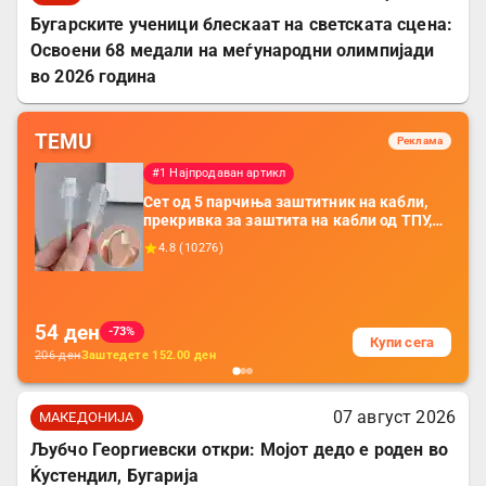
Бугарските ученици блескаат на светската сцена:
Освоени 68 медали на меѓународни олимпијади
во 2026 година
TEMU
Реклама
#1 Најпродаван артикл
Сет од 5 парчиња заштитник на кабли,
прекривка за заштита на кабли од ТПУ,
додатоци за заштита на кабли, без
4.8
(
10276
)
батерија, за мобилни телефони, комплет
за заштита на податочни линии
54
ден
-73%
Купи сега
206
ден
Заштедете
152.00
ден
07 август 2026
МАКЕДОНИЈА
Љубчо Георгиевски откри: Мојот дедо е роден во
Ќустендил, Бугарија