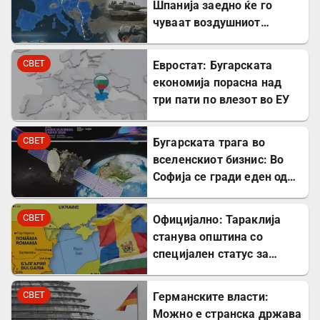
Шпанија заедно ќе го
чуваат воздушниот
простор на НАТО
СВЕТ
Евростат: Бугарската
економија порасна над
три пати по влезот во ЕУ
СВЕТ
Бугарската трага во
вселенскиот бизнис: Во
Софија се гради еден од
најголемите вселенски
центри во Европа
СВЕТ
Официјално: Тараклија
станува општина со
специјален статус за
заштита на Бугарите во
Молдавија
СВЕТ
Германските власти:
Можно е странска држава