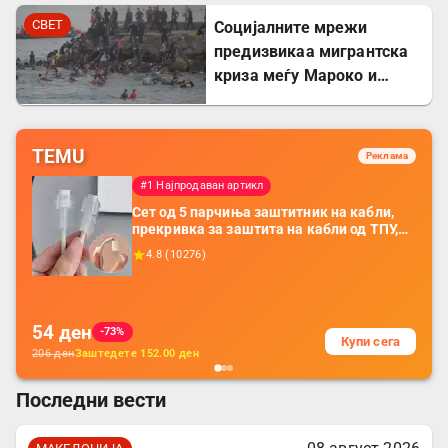
СВЕТ
Социјалните мрежи
предизвикаа мигрантска
криза меѓу Мароко и
Шпанија
TEMU
Реклама
#1 Најпродаван артикл
Сет од 5 парчиња заштитник на кабли,
прекривка за заштита на кабли од ТПУ,
додатоци за заштита на кабли, без
4.8
(
10276
)
батерија, за мобилни телефони, комплет
за заштита на податочни линии
54
ден
-73%
Купи сега
206
ден
Заштедете
152.00
ден
Последни вести