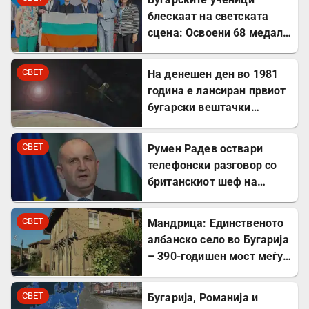
блескаат на светската
сцена: Освоени 68 медали
на меѓународни
олимпијади во 2026
СВЕТ
На денешен ден во 1981
година
година е лансиран првиот
бугарски вештачки
сателит
СВЕТ
Румен Радев оствари
телефонски разговор со
британскиот шеф на
дипломатијата Ед
Милибанд
СВЕТ
Мандрица: Единственото
албанско село во Бугарија
– 390-годишен мост меѓу
Бугарите и Албанците
СВЕТ
Бугарија, Романија и