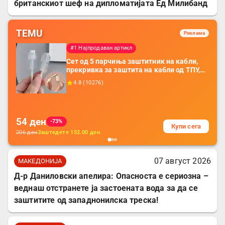
британскиот шеф на дипломатијата Ед Милибанд
TEMU
Реклама
#1 Најпродаван артикл
Сет од 5 парчиња заштитник на кабли,
прекривка за заштита на кабли од ТПУ,
додатоци за заштита на кабли, без
4.8
(
10276
)
батерија, за мобилни телефони, комплет
за заштита на податочни линии
54
ден
-73%
Купи сега
206
ден
Заштедете
152.00
ден
07 август 2026
МАКЕДОНИЈА
Д-р Даниловски апелира: Опасноста е сериозна –
веднаш отстранете ја застоената вода за да се
заштитите од западнонилска треска!