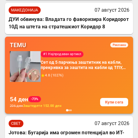
07 август 2026
МАКЕДОНИЈА
ДУИ обвинува: Владата го фаворизира Коридорот
10Д на штета на стратешкиот Коридор 8
TEMU
Реклама
#1 Најпродаван артикл
Сет од 5 парчиња заштитник на кабли,
прекривка за заштита на кабли од ТПУ,
додатоци за заштита на кабли, без
4.8
(
10276
)
батерија, за мобилни телефони, комплет
за заштита на податочни линии
54
ден
-73%
Купи сега
206
ден
Заштедете
152.00
ден
07 август 2026
СВЕТ
Јотова: Бугарија има огромен потенцијал во ИТ-