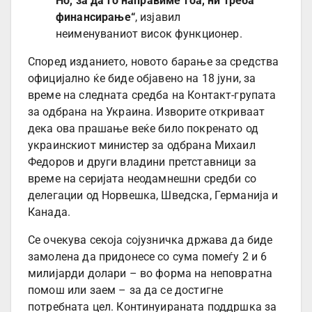
Но, за да го направиме тоа, ни треба
финансирање“
, изјавил
неименуваниот висок функционер.
Според изданието, новото барање за средства
официјално ќе биде објавено на 18 јуни, за
време на следната средба на Контакт-групата
за одбрана на Украина. Изворите откриваат
дека ова прашање веќе било покренато од
украинскиот министер за одбрана Михаил
Федоров и други владини претставници за
време на серијата неодамнешни средби со
делегации од Норвешка, Шведска, Германија и
Канада.
Се очекува секоја сојузничка држава да биде
замолена да придонесе со сума помеѓу 2 и 6
милијарди долари – во форма на неповратна
помош или заем – за да се достигне
потребната цел. Континуираната поддршка за