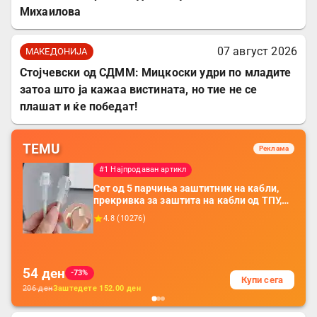
Михаилова
07 август 2026
МАКЕДОНИЈА
Стојчевски од СДММ: Мицкоски удри по младите
затоа што ја кажаа вистината, но тие не се
плашат и ќе победат!
TEMU
Реклама
#1 Најпродаван артикл
Сет од 5 парчиња заштитник на кабли,
прекривка за заштита на кабли од ТПУ,
додатоци за заштита на кабли, без
4.8
(
10276
)
батерија, за мобилни телефони, комплет
за заштита на податочни линии
54
ден
-73%
Купи сега
206
ден
Заштедете
152.00
ден