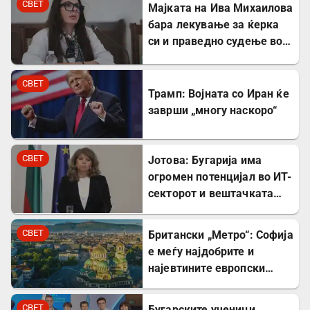
СВЕТ
Мајката на Ива Михаилова
бара лекување за ќерка
си и праведно судење во
Северна Македонија
СВЕТ
Трамп: Војната со Иран ќе
заврши „многу наскоро“
СВЕТ
Јотова: Бугарија има
огромен потенцијал во ИТ-
секторот и вештачката
интелигенција
СВЕТ
Британски „Метро“: Софија
е меѓу најдобрите и
најевтините европски
дестинации за туристите
СВЕТ
Бугарските ученици