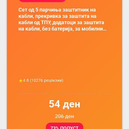
Сет од 5 парчиња заштитник на
кабли, прекривка за заштита на
кабли од ТПУ, додатоци за заштита
на кабли, без батерија, за мобилни
телефони, комплет за заштита на
податочни линии
4.8
(
10276
рецензии)
54
ден
206
ден
73
% ПОПУСТ