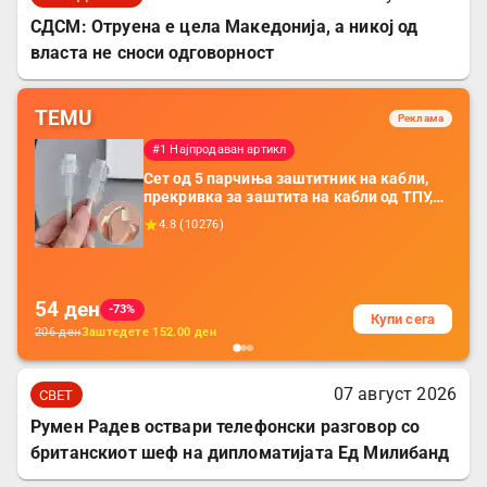
СДСМ: Отруена е цела Македонија, а никој од
власта не сноси одговорност
TEMU
Реклама
#1 Најпродаван артикл
Сет од 5 парчиња заштитник на кабли,
прекривка за заштита на кабли од ТПУ,
додатоци за заштита на кабли, без
4.8
(
10276
)
батерија, за мобилни телефони, комплет
за заштита на податочни линии
54
ден
-73%
Купи сега
206
ден
Заштедете
152.00
ден
07 август 2026
СВЕТ
Румен Радев оствари телефонски разговор со
британскиот шеф на дипломатијата Ед Милибанд