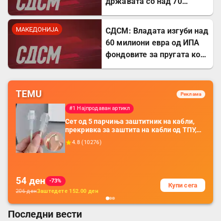
државата со над 70
милиони евра
МАКЕДОНИЈА
СДСМ: Владата изгуби над
60 милиони евра од ИПА
фондовите за пругата кон
Бугарија
TEMU
Реклама
#1 Најпродаван артикл
Сет од 5 парчиња заштитник на кабли,
прекривка за заштита на кабли од ТПУ,
додатоци за заштита на кабли, без
4.8
(
10276
)
батерија, за мобилни телефони, комплет
за заштита на податочни линии
54
ден
-73%
Купи сега
206
ден
Заштедете
152.00
ден
Последни вести