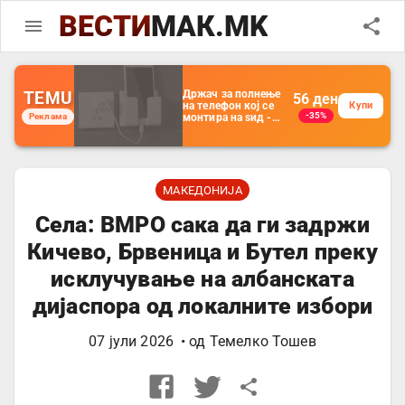
ВЕСТИ
МАК.MK
TEMU
Држач за полнење
56
ден
на телефон кој се
Купи
-35%
Реклама
монтира на ѕид -
Мултифункционален
пластичен
организатор за
чување на покрај
кревет и за ТВ
далечински
МАКЕДОНИЈА
управувач
Села: ВМРО сака да ги задржи
Кичево, Брвеница и Бутел преку
исклучување на албанската
дијаспора од локалните избори
07 јули 2026
• од
Темелко Тошев