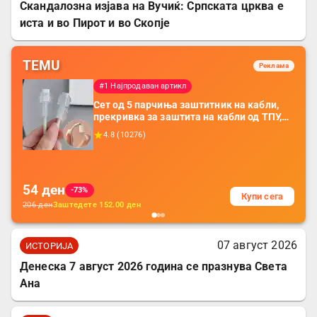
Скандалозна изјава на Вучиќ: Српската црква е
иста и во Пирот и во Скопје
TEMU
Реклама
#1 Најпродаван артикл
Сет од 5 парчиња заштитник на кабли,
прекривка за заштита на кабли од ТПУ,
додатоци за заштита на кабли, без
4.8
(
10276
)
батерија, за мобилни телефони, комплет
за заштита на податочни линии
54
ден
-73%
Купи сега
206
ден
Заштедете
152.00
ден
07 август 2026
ИСТОРИЈА
Денеска 7 август 2026 година се празнува Света
Ана