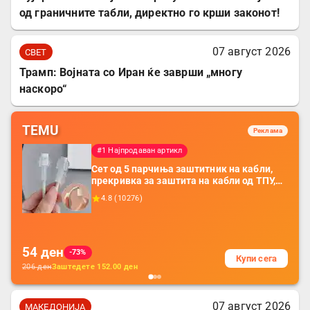
од граничните табли, директно го крши законот!
07 август 2026
СВЕТ
Трамп: Војната со Иран ќе заврши „многу
наскоро“
TEMU
Реклама
#1 Најпродаван артикл
Сет од 5 парчиња заштитник на кабли,
прекривка за заштита на кабли од ТПУ,
додатоци за заштита на кабли, без
4.8
(
10276
)
батерија, за мобилни телефони, комплет
за заштита на податочни линии
54
ден
-73%
Купи сега
206
ден
Заштедете
152.00
ден
07 август 2026
МАКЕДОНИЈА