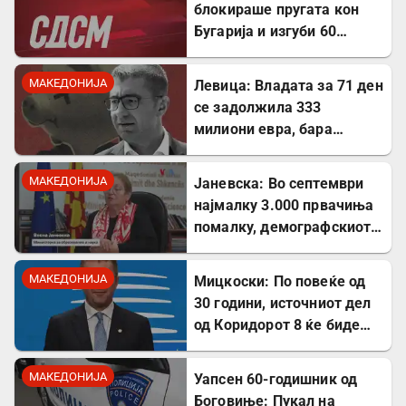
блокираше пругата кон
Бугарија и изгуби 60
милиони евра од ИПА
фондови
МАКЕДОНИЈА
Левица: Владата за 71 ден
се задолжила 333
милиони евра, бара
целосна транспарентност
МАКЕДОНИЈА
Јаневска: Во септември
најмалку 3.000 првачиња
помалку, демографскиот
пад е загрижувачки
МАКЕДОНИЈА
Мицкоски: По повеќе од
30 години, источниот дел
од Коридорот 8 ќе биде
завршен
МАКЕДОНИЈА
Уапсен 60-годишник од
Боговиње: Пукал на