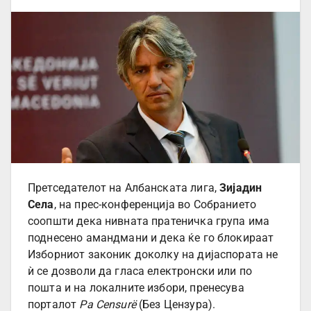
Претседателот на Албанската лига,
Зијадин
Села
, на прес-конференција во Собранието
соопшти дека нивната пратеничка група има
поднесено амандмани и дека ќе го блокираат
Изборниот законик доколку на дијаспората не
ѝ се дозволи да гласа електронски или по
пошта и на локалните избори, пренесува
порталот
Pa Censurë
(Без Цензура).