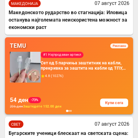
07 август 2026
МАКЕДОНИЈА
Македонското рударство во стагнација: Иловица
останува најголемата неискористена можност за
економски раст
TEMU
Реклама
#1 Најпродаван артикл
Сет од 5 парчиња заштитник на кабли,
прекривка за заштита на кабли од ТПУ,
додатоци за заштита на кабли, без
4.8
(
10276
)
батерија, за мобилни телефони, комплет
за заштита на податочни линии
54
ден
-73%
Купи сега
206
ден
Заштедете
152.00
ден
07 август 2026
СВЕТ
Бугарските ученици блескаат на светската сцена: