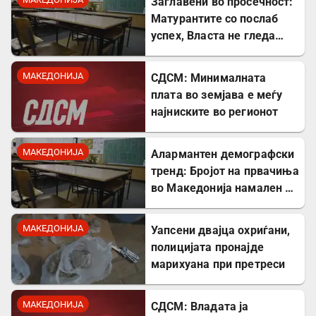
Заглавени во просечност:
Матурантите со послаб
успех, Власта не гледа
проблем
МАКЕДОНИЈА
СДСМ: Минималната
плата во земјава е меѓу
најниските во регионот
МАКЕДОНИЈА
Алармантен демографски
тренд: Бројот на првачиња
во Македонија намален за
речиси 5.000 во однос на
лани
МАКЕДОНИЈА
Уапсени двајца охриѓани,
полицијата пронајде
марихуана при претреси
МАКЕДОНИЈА
СДСМ: Владата ја