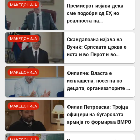
заштитите од
МАКЕДОНИЈА
Премиерот изјави дека
западнонилска треска!
сме подобри од ЕУ, но
реалноста на
потрошувачката кошница
го демантира
МАКЕДОНИЈА
Скандалозна изјава на
Вучиќ: Српската црква е
иста и во Пирот и во
Скопје
МАКЕДОНИЈА
Филипче: Власта е
исплашена, посегна по
децата, организаторите и
напаѓачите мора да
одговараат
МАКЕДОНИЈА
Филип Петровски: Тројца
офицери на бугарската
армија го формираа ВМРО
МАКЕДОНИЈА