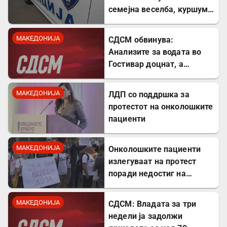
семејна веселба, куршум
оштетил покрив на куќа
МАКЕДОНИЈА
СДСМ обвинува:
Анализите за водата во
Гостивар доцнат, а
граѓаните се изложени на
ризик
МАКЕДОНИЈА
ЛДП со поддршка за
протестот на онколошките
пациенти
МАКЕДОНИЈА
Онколошките пациенти
излегуваат на протест
поради недостиг на
лекови
МАКЕДОНИЈА
СДСМ: Владата за три
недели ја задолжи