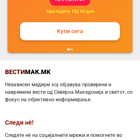
Заштедете
152.00
ден
Купи сега
ВЕСТИ
МАК.MK
Независен медиум кој објавува проверени и
навремени вести од Северна Македонија и светот, со
фокус на објективно информирање.
Следи нè!
Следете нè на социјалните мрежи и помогнете во