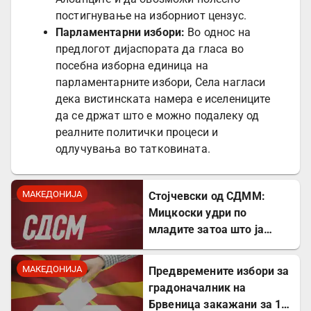
постигнување на изборниот цензус.
Парламентарни избори:
Во однос на
предлогот дијаспората да гласа во
посебна изборна единица на
парламентарните избори, Села нагласи
дека вистинската намера е иселениците
да се држат што е можно подалеку од
реалните политички процеси и
одлучувања во татковината.
МАКЕДОНИЈА
Стојчевски од СДММ:
Мицкоски удри по
младите затоа што ја
кажаа вистината, но тие
не се плашат и ќе победат!
МАКЕДОНИЈА
Предвремените избори за
градоначалник на
Брвеница закажани за 18