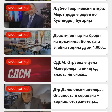
за економски раст
МАКЕДОНИЈА
Љубчо Георгиевски откри:
Мојот дедо е роден во
Ќустендил, Бугарија
МАКЕДОНИЈА
Драстичен пад на бројот
на првачиња: Во новата
учебна година дури 4.900
помалку ученици во прво
одделение
МАКЕДОНИЈА
СДСМ: Отруена е цела
Македонија, а никој од
власта не сноси
одговорност
МАКЕДОНИЈА
Д-р Даниловски апелира:
Опасноста е сериозна –
веднаш отстранете ја
застоената вода за да се