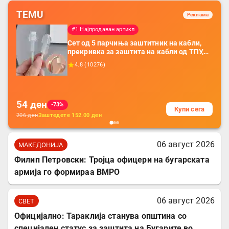
TEMU
Реклама
#1 Најпродаван артикл
Сет од 5 парчиња заштитник на кабли,
прекривка за заштита на кабли од ТПУ,
додатоци за заштита на кабли, без
4.8
(
10276
)
батерија, за мобилни телефони, комплет
за заштита на податочни линии
54
ден
-73%
Купи сега
206
ден
Заштедете
152.00
ден
06 август 2026
МАКЕДОНИЈА
Филип Петровски: Тројца офицери на бугарската
армија го формираа ВМРО
06 август 2026
СВЕТ
Официјално: Тараклија станува општина со
специјален статус за заштита на Бугарите во