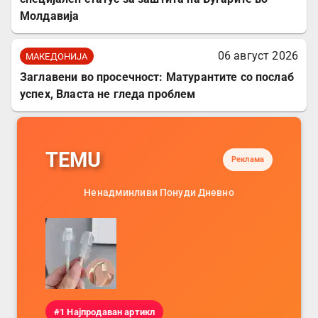
Молдавија
06 август 2026
МАКЕДОНИЈА
Заглавени во просечност: Матурантите со послаб
успех, Власта не гледа проблем
TEMU
Реклама
Ненадминливи Понуди Дневно
#1 Најпродаван артикл