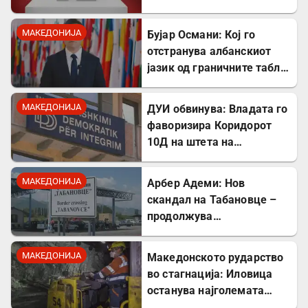
октомври
МАКЕДОНИЈА
Бујар Османи: Кој го
отстранува албанскиот
јазик од граничните табли,
директно го крши законот!
МАКЕДОНИЈА
ДУИ обвинува: Владата го
фаворизира Коридорот
10Д на штета на
стратешкиот Коридор 8
МАКЕДОНИЈА
Арбер Адеми: Нов
скандал на Табановце –
продолжува
дискриминацијата кон
албанскиот јазик
МАКЕДОНИЈА
Македонското рударство
во стагнација: Иловица
останува најголемата
неискористена можност