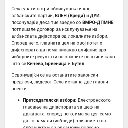
Села упати остри обвинувања и кон
албанските партии,
ВЛЕН (Вреди)
и
ДУИ
,
посочувајќи дека тие заедно со
ВМРО-ДПМНЕ
потпишале договор за исклучување на
албанската дијаспора од локалните избори.
Според него, главната цел на овој потег е
дијаспората да нема никакво влијание врз
изборните резултати во важните општини како
што се
Кичево
,
Брвеница
и
Бутел
.
Осврнувајќи се на останатите законски
предлози, лидерот Села истакна две главни
поенти:
Претседателски избори:
Електронското
гласање на дијаспората за шеф на
државата, според него, има за цел само
да го намали (избледи) влијанието на
Албанците и да овозможи полесно