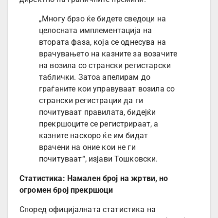
„Многу брзо ќе бидете сведоци на
целосната имплементација на
втората фаза, која се однесува на
врачувањето на казните за возачите
на возила со странски регистарски
таблички. Затоа апелирам до
граѓаните кои управуваат возила со
странски регистрации да ги
почитуваат правилата, бидејќи
прекршоците се регистрираат, а
казните наскоро ќе им бидат
врачени на оние кои не ги
почитуваат“, изјави Тошковски.
Статистика: Намален број на жртви, но
огромен број прекршоци
Според официјалната статистика на