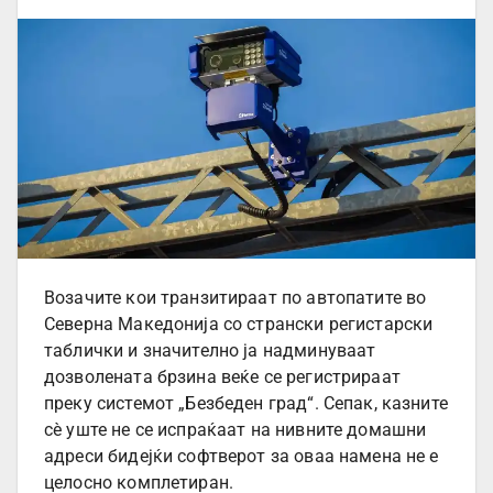
Возачите кои транзитираат по автопатите во
Северна Македонија со странски регистарски
таблички и значително ја надминуваат
дозволената брзина веќе се регистрираат
преку системот „Безбеден град“. Сепак, казните
сè уште не се испраќаат на нивните домашни
адреси бидејќи софтверот за оваа намена не е
целосно комплетиран.