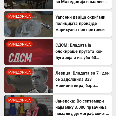
во Македонија намален за
речиси 5.000 во однос на
лани
МАКЕДОНИЈА
Уапсени двајца охриѓани,
полицијата пронајде
марихуана при претреси
МАКЕДОНИЈА
СДСМ: Владата ја
блокираше пругата кон
Бугарија и изгуби 60
милиони евра од ИПА
фондови
МАКЕДОНИЈА
Левица: Владата за 71 ден
се задолжила 333
милиони евра, бара
целосна транспарентност
МАКЕДОНИЈА
Јаневска: Во септември
најмалку 3.000 првачиња
помалку, демографскиот