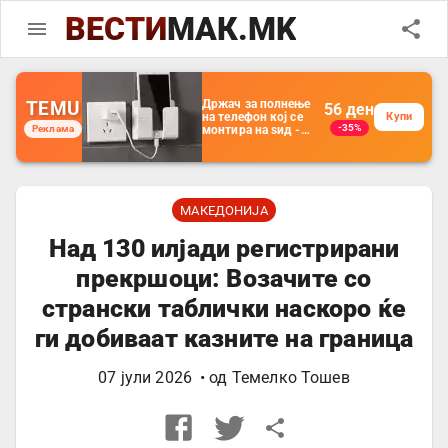
ВЕСТИ
МАК.MK
TEMU
Држач за полнење
56
ден
на телефон кој се
Купи
-35%
Реклама
монтира на ѕид -
Мултифункционален
пластичен
организатор за
чување на покрај
кревет и за ТВ
далечински
МАКЕДОНИЈА
управувач
Над 130 илјади регистрирани
прекршоци: Возачите со
странски таблички наскоро ќе
ги добиваат казните на граница
07 јули 2026
• од
Темелко Тошев