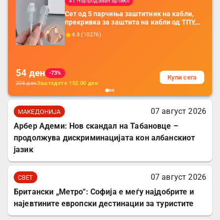
#1 Најпродаван артикл
Сет од 5 парчиња заштитник на кабли,
прекривка за заштита на кабли од ТПУ,
додатоци за заштита на кабли, без
4.8
(
10276
)
батерија, за мобилни телефони, комплет
за заштита на податочни линии
54
ден
-73%
Купи сега
206
ден
Заштедете
152.00
ден
07 август 2026
МАКЕДОНИЈА
Арбер Адеми: Нов скандал на Табановце –
продолжува дискриминацијата кон албанскиот
јазик
07 август 2026
СВЕТ
Британски „Метро“: Софија е меѓу најдобрите и
најевтините европски дестинации за туристите