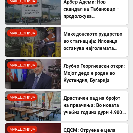
МАКЕДОНИЈА
Арбер Адеми: Нов
скандал на Табановце –
продолжува
дискриминацијата кон
албанскиот јазик
МАКЕДОНИЈА
Македонското рударство
во стагнација: Иловица
останува најголемата
неискористена можност
за економски раст
МАКЕДОНИЈА
Љубчо Георгиевски откри:
Мојот дедо е роден во
Ќустендил, Бугарија
МАКЕДОНИЈА
Драстичен пад на бројот
на првачиња: Во новата
учебна година дури 4.900
помалку ученици во прво
одделение
МАКЕДОНИЈА
СДСМ: Отруена е цела