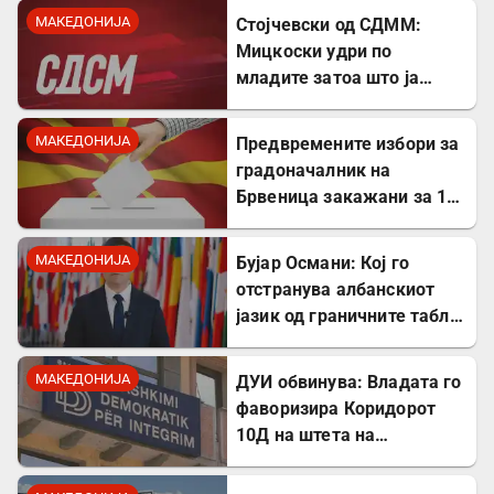
Драган Богдановски беа
МАКЕДОНИЈА
Стојчевски од СДММ:
против Србославија
Мицкоски удри по
младите затоа што ја
кажаа вистината, но тие
не се плашат и ќе победат!
МАКЕДОНИЈА
Предвремените избори за
градоначалник на
Брвеница закажани за 18
октомври
МАКЕДОНИЈА
Бујар Османи: Кој го
отстранува албанскиот
јазик од граничните табли,
директно го крши законот!
МАКЕДОНИЈА
ДУИ обвинува: Владата го
фаворизира Коридорот
10Д на штета на
стратешкиот Коридор 8