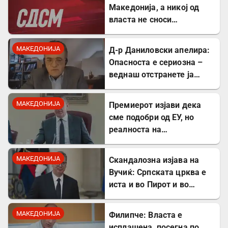
Македонија, а никој од
власта не сноси
одговорност
МАКЕДОНИЈА
Д-р Даниловски апелира:
Опасноста е сериозна –
веднаш отстранете ја
застоената вода за да се
заштитите од
МАКЕДОНИЈА
Премиерот изјави дека
западнонилска треска!
сме подобри од ЕУ, но
реалноста на
потрошувачката кошница
го демантира
МАКЕДОНИЈА
Скандалозна изјава на
Вучиќ: Српската црква е
иста и во Пирот и во
Скопје
МАКЕДОНИЈА
Филипче: Власта е
исплашена, посегна по