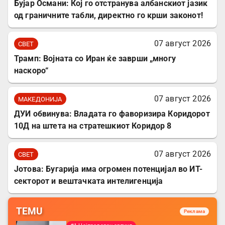
Бујар Османи: Кој го отстранува албанскиот јазик
од граничните табли, директно го крши законот!
07 август 2026
СВЕТ
Трамп: Војната со Иран ќе заврши „многу
наскоро“
07 август 2026
МАКЕДОНИЈА
ДУИ обвинува: Владата го фаворизира Коридорот
10Д на штета на стратешкиот Коридор 8
07 август 2026
СВЕТ
Јотова: Бугарија има огромен потенцијал во ИТ-
секторот и вештачката интелигенција
TEMU
Реклама