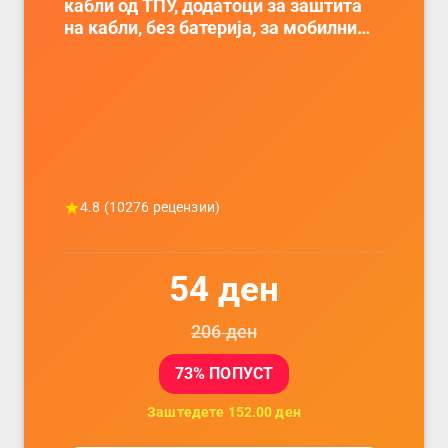
кабли од ТПУ, додатоци за заштита
на кабли, без батерија, за мобилни
телефони, комплет за заштита на
податочни линии
4.8
(
10276
рецензии)
54
ден
206
ден
73
% ПОПУСТ
Заштедете
152.00
ден