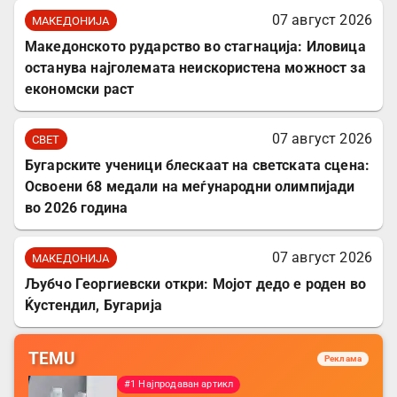
07 август 2026
МАКЕДОНИЈА
Македонското рударство во стагнација: Иловица
останува најголемата неискористена можност за
економски раст
07 август 2026
СВЕТ
Бугарските ученици блескаат на светската сцена:
Освоени 68 медали на меѓународни олимпијади
во 2026 година
07 август 2026
МАКЕДОНИЈА
Љубчо Георгиевски откри: Мојот дедо е роден во
Ќустендил, Бугарија
TEMU
Реклама
#1 Најпродаван артикл