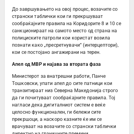
До завршувањето на овој процес, возачите со
странски таблички кои ги прекршуваат
сообраќајните правила на Коридорите 8 и 10 се
санкционираат на самото место од страна на
полициските патроли кои користат возила
познати како „пресретнувачи“ (интерцептори),
кои се постојано ангажирани на терен.
Апел од МВР и најава за втората фаза
Министерот за внатрешни работи, Панче
Тошковски, упати апел до сите патници кои
транзитираат низ Северна Македонија строго
да ги почитуваат сообраќајните правила. Тој
нагласи дека дигиталниот систем е веќе
целосно функционален, ги бележи сите
прекршоци, а наскоро казните ќе им се
врачуваат на возачите со странски таблички
директно на граничните премини.