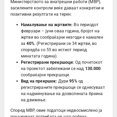
Министерството за внатрешни работи (МВР),
засилените контроли веќе даваат конкретни и
позитивни резултати на терен:
Намалување на жртвите:
Во периодот
февруари – јуни оваа година, бројот на
жртви во сообраќајни незгоди е намален
за
40%
. (Регистрирани се 34 жртви, во
споредба со 55 во истиот период
минатата година).
Регистрирани прекршоци:
Од почетокот
на проектот забележани се над
130.000
сообраќајни прекршоци.
Вид на прекршок:
Дури
95%
од
регистрираните прекршоци се однесуваат
на надминување на дозволената брзина
на движење.
Според МВР, овие податоци недвосмислено ја
покажуваат потребата од што побрза