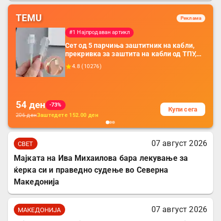
TEMU
Реклама
#1 Најпродаван артикл
Сет од 5 парчиња заштитник на кабли,
прекривка за заштита на кабли од ТПУ,
додатоци за заштита на кабли, без
4.8
(
10276
)
батерија, за мобилни телефони, комплет
за заштита на податочни линии
54
ден
-73%
Купи сега
206
ден
Заштедете
152.00
ден
07 август 2026
СВЕТ
Мајката на Ива Михаилова бара лекување за
ќерка си и праведно судење во Северна
Македонија
07 август 2026
МАКЕДОНИЈА