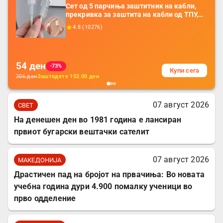
Сет од 5 парчиња заштитник на кабли,
прекривка за заштита на кабли од ТПУ,
додатоци за заштита на кабли, без
4.8
(
10276
)
батерија, за мобилни телефони, комплет
за заштита на податочни линии
54
ден
-73%
Купи сега
206
ден
Заштедете
152.00
ден
07 август 2026
СВЕТ
На денешен ден во 1981 година е лансиран
првиот бугарски вештачки сателит
07 август 2026
МАКЕДОНИЈА
Драстичен пад на бројот на првачиња: Во новата
учебна година дури 4.900 помалку ученици во
прво одделение