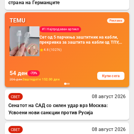
страна на Германците
TEMU
Реклама
#1 Најпродаван артикл
Сет од 5 парчиња заштитник на кабли,
прекривка за заштита на кабли од ТПУ,
додатоци за заштита на кабли, без
4.8
(
10276
)
батерија, за мобилни телефони, комплет
за заштита на податочни линии
54
ден
-73%
Купи сега
206
ден
Заштедете
152.00
ден
08 август 2026
СВЕТ
Сенатот на САД со силен удар врз Москва:
Усвоени нови санкции против Русија
08 август 2026
СВЕТ