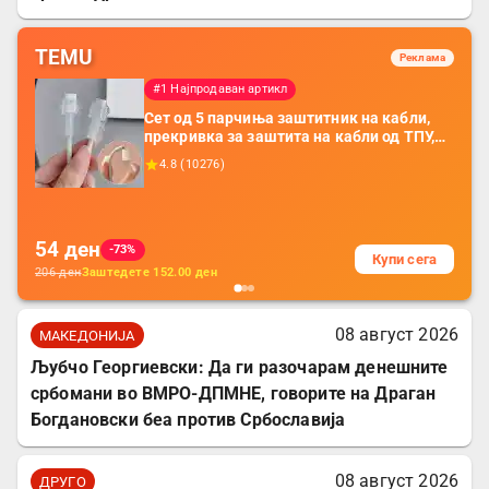
TEMU
Реклама
#1 Најпродаван артикл
Сет од 5 парчиња заштитник на кабли,
прекривка за заштита на кабли од ТПУ,
додатоци за заштита на кабли, без
4.8
(
10276
)
батерија, за мобилни телефони, комплет
за заштита на податочни линии
54
ден
-73%
Купи сега
206
ден
Заштедете
152.00
ден
08 август 2026
МАКЕДОНИЈА
Љубчо Георгиевски: Да ги разочарам денешните
србомани во ВМРО-ДПМНЕ, говорите на Драган
Богдановски беа против Србославија
08 август 2026
ДРУГО