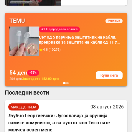
пад е загрижувачки
TEMU
Реклама
#1 Најпродаван артикл
Сет од 5 парчиња заштитник на кабли,
прекривка за заштита на кабли од ТПУ,
додатоци за заштита на кабли, без
4.8
(
10276
)
батерија, за мобилни телефони, комплет
за заштита на податочни линии
54
ден
-73%
Купи сега
206
ден
Заштедете
152.00
ден
Последни вести
08 август 2026
МАКЕДОНИЈА
Љубчо Георгиевски: Југославија ја срушија
самите комунисти, а за култот кон Тито сите
молчеа освен мене