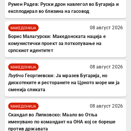
Румен Радев: Руски дрон навлегол во Бугарија и
експлодирал во близина на гасовод
08 август 2026
МАКЕДОНИЈА
Борис Малагурски: Македонската нација е
комунистички проект за поткопување на
српскиот идентитет
08 август 2026
МАКЕДОНИЈА
Љубчо Георгиевски: Ја мразев Бугарија, но
дискотеките и рестораните на Црното море ми ја
сменија сликата
08 август 2026
МАКЕДОНИЈА
Скандал во Липковско: Маало во Отља
именувано по командант на ОНА кој се бореше
против државата