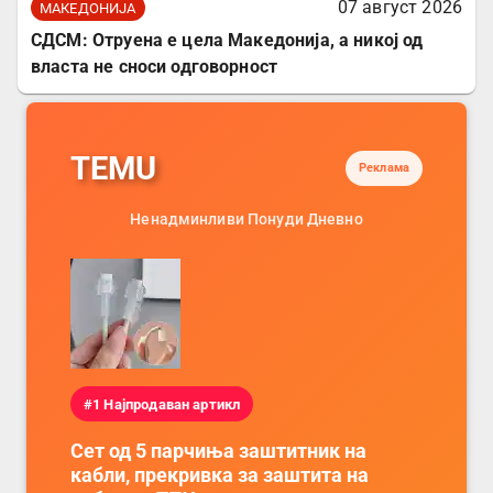
07 август 2026
МАКЕДОНИЈА
СДСМ: Отруена е цела Македонија, а никој од
власта не сноси одговорност
TEMU
Реклама
Ненадминливи Понуди Дневно
#1 Најпродаван артикл
Сет од 5 парчиња заштитник на
кабли, прекривка за заштита на