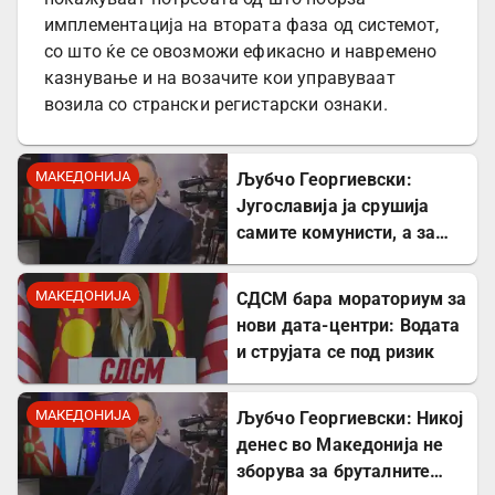
имплементација на втората фаза од системот,
со што ќе се овозможи ефикасно и навремено
казнување и на возачите кои управуваат
возила со странски регистарски ознаки.
МАКЕДОНИЈА
Љубчо Георгиевски:
Југославија ја срушија
самите комунисти, а за
култот кон Тито сите
молчеа освен мене
МАКЕДОНИЈА
СДСМ бара мораториум за
нови дата-центри: Водата
и струјата се под ризик
МАКЕДОНИЈА
Љубчо Георгиевски: Никој
денес во Македонија не
зборува за бруталните