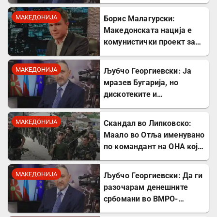
стрелања на цивили од
страна на Германците
МАКЕДОНИЈА
Борис Малагурски:
Македонската нација е
комунистички проект за
поткопување на српскиот
идентитет
МАКЕДОНИЈА
Љубчо Георгиевски: Ја
мразев Бугарија, но
дискотеките и
рестораните на Црното
море ми ја сменија
МАКЕДОНИЈА
Скандал во Липковско:
сликата
Маало во Отља именувано
по командант на ОНА кој
се бореше против
државата
МАКЕДОНИЈА
Љубчо Георгиевски: Да ги
разочарам денешните
србомани во ВМРО-
ДПМНЕ, говорите на