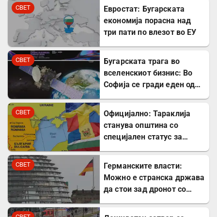
СВЕТ
Евростат: Бугарската
економија порасна над
три пати по влезот во ЕУ
СВЕТ
Бугарската трага во
вселенскиот бизнис: Во
Софија се гради еден од
најголемите вселенски
центри во Европа
СВЕТ
Официјално: Тараклија
станува општина со
специјален статус за
заштита на Бугарите во
Молдавија
СВЕТ
Германските власти:
Можно е странска држава
да стои зад дронот со
експлозив во Лајпциг
СВЕТ