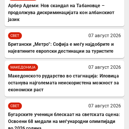
Арбер Адеми: Нов скандал на Табановце –
продолжува дискриминацијата кон албанскиот
јазик
07 август 2026
СВЕТ
Британски „Метро“: Софија е меѓу најдобрите и
најевтините европски дестинации за туристите
07 август 2026
МАКЕДОНИЈА
Македонското рударство во стагнација: Иловица
останува најголемата неискористена можност за
економски раст
07 август 2026
СВЕТ
Бугарските ученици блескаат на светската сцена:
Освоени 68 медали на меѓународни олимпијади
во 2026 година