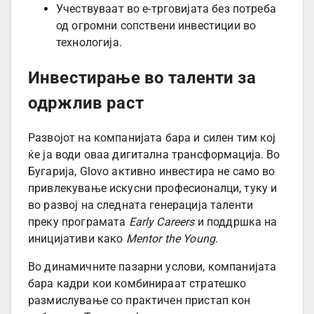
Учествуваат во е-трговијата без потреба
од огромни сопствени инвестиции во
технологија.
Инвестирање во таленти за
одржлив раст
Развојот на компанијата бара и силен тим кој
ќе ја води оваа дигитална трансформација. Во
Бугарија, Glovo активно инвестира не само во
привлекување искусни професионалци, туку и
во развој на следната генерација таленти
преку програмата
Early Careers
и поддршка на
иницијативи како
Mentor the Young
.
Во динамичните пазарни услови, компанијата
бара кадри кои комбинираат стратешко
размислување со практичен пристап кон