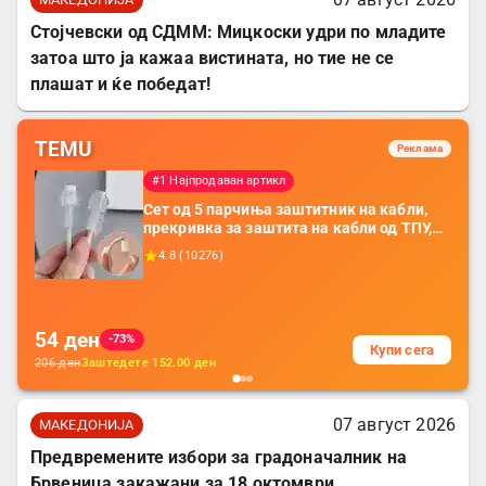
Стојчевски од СДММ: Мицкоски удри по младите
затоа што ја кажаа вистината, но тие не се
плашат и ќе победат!
TEMU
Реклама
#1 Најпродаван артикл
Сет од 5 парчиња заштитник на кабли,
прекривка за заштита на кабли од ТПУ,
додатоци за заштита на кабли, без
4.8
(
10276
)
батерија, за мобилни телефони, комплет
за заштита на податочни линии
54
ден
-73%
Купи сега
206
ден
Заштедете
152.00
ден
07 август 2026
МАКЕДОНИЈА
Предвремените избори за градоначалник на
Брвеница закажани за 18 октомври