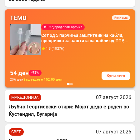
TEMU
Реклама
#1 Најпродаван артикл
Сет од 5 парчиња заштитник на кабли,
прекривка за заштита на кабли од ТПУ,
додатоци за заштита на кабли, без
4.8
(
10276
)
батерија, за мобилни телефони, комплет
за заштита на податочни линии
54
ден
-73%
Купи сега
206
ден
Заштедете
152.00
ден
07 август 2026
МАКЕДОНИЈА
Љубчо Георгиевски откри: Мојот дедо е роден во
Ќустендил, Бугарија
07 август 2026
СВЕТ