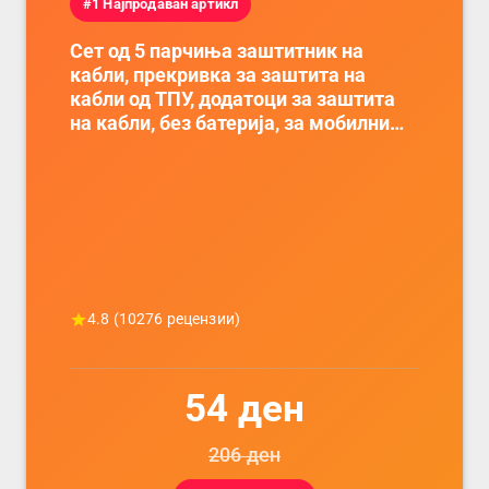
#1 Најпродаван артикл
Сет од 5 парчиња заштитник на
кабли, прекривка за заштита на
кабли од ТПУ, додатоци за заштита
на кабли, без батерија, за мобилни
телефони, комплет за заштита на
податочни линии
4.8
(
10276
рецензии)
54
ден
206
ден