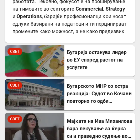
работата. Тековно, фокусот е на проширување
на тимовите во секторите
Commercial
,
Strategy
и
Operations
, барајќи професионалци кои носат
одлуки базирани на податоци и ги перципираат
промените како можност, а не како предизвик.
СВЕТ
Бугарија останува лидер
во ЕУ според растот на
услугите
СВЕТ
Бугарското МНР со остра
реакција: Судот во Кочани
повторно го одби
лекувањето на Ива
Михаилова
СВЕТ
Мајката на Ива Михаилова
бара лекување за ќерка
си и праведно судење во