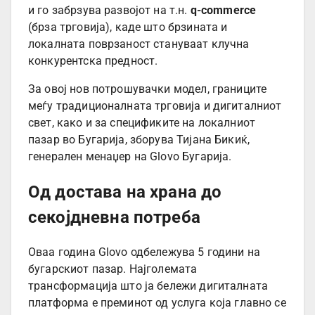
и го забрзува развојот на т.н.
q-commerce
(брза трговија), каде што брзината и
локалната поврзаност стануваат клучна
конкурентска предност.
За овој нов потрошувачки модел, границите
меѓу традиционалната трговија и дигиталниот
свет, како и за спецификите на локалниот
пазар во Бугарија, зборува Тијана Бикиќ,
генерален менаџер на Glovo Бугарија.
Од достава на храна до
секојдневна потреба
Оваа година Glovo одбележува 5 години на
бугарскиот пазар. Најголемата
трансформација што ја бележи дигиталната
платформа е преминот од услуга која главно се