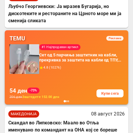
Љубчо Георгиевски: Ја мразев Бугарија, но
дискотеките и рестораните на Црното море ми ја
сменија сликата
TEMU
Реклама
#1 Најпродаван артикл
Сет од 5 парчиња заштитник на кабли,
прекривка за заштита на кабли од ТПУ,
додатоци за заштита на кабли, без
4.8
(
10276
)
батерија, за мобилни телефони, комплет
за заштита на податочни линии
54
ден
-73%
Купи сега
206
ден
Заштедете
152.00
ден
08 август 2026
МАКЕДОНИЈА
Скандал во Липковско: Маало во Отља
именувано по командант на ОНА кој се бореше