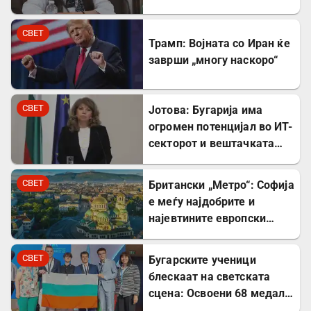
Северна Македонија
СВЕТ
Трамп: Војната со Иран ќе
заврши „многу наскоро“
СВЕТ
Јотова: Бугарија има
огромен потенцијал во ИТ-
секторот и вештачката
интелигенција
СВЕТ
Британски „Метро“: Софија
е меѓу најдобрите и
најевтините европски
дестинации за туристите
СВЕТ
Бугарските ученици
блескаат на светската
сцена: Освоени 68 медали
на меѓународни