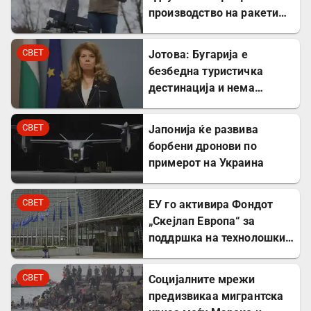
производство на ракети
„Патриот“ во Украина
СВЕТ
Јотова: Бугарија е
безбедна туристичка
дестинација и нема
директни закани
СВЕТ
Јапонија ќе развива
борбени дронови по
примерот на Украина
СВЕТ
ЕУ го активира Фондот
„Скејлап Европа“ за
поддршка на технолошки
компании
СВЕТ
Социјалните мрежи
предизвикаа мигрантска