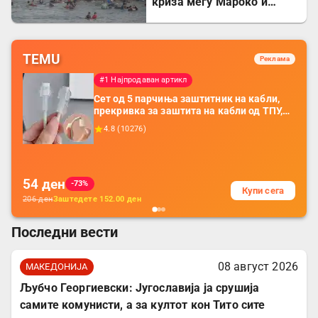
криза меѓу Мароко и
Шпанија
TEMU
Реклама
#1 Најпродаван артикл
Сет од 5 парчиња заштитник на кабли,
прекривка за заштита на кабли од ТПУ,
додатоци за заштита на кабли, без
4.8
(
10276
)
батерија, за мобилни телефони, комплет
за заштита на податочни линии
54
ден
-73%
Купи сега
206
ден
Заштедете
152.00
ден
Последни вести
08 август 2026
МАКЕДОНИЈА
Љубчо Георгиевски: Југославија ја срушија
самите комунисти, а за култот кон Тито сите