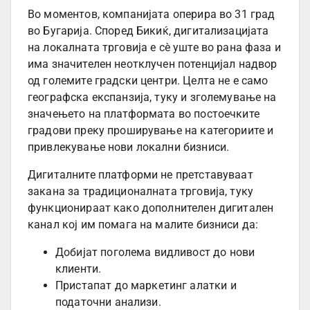
Во моментов, компанијата оперира во 31 град
во Бугарија. Според Бикиќ, дигитализацијата
на локалната трговија е сè уште во рана фаза и
има значителен неотклучен потенцијал надвор
од големите градски центри. Целта не е само
географска експанзија, туку и зголемување на
значењето на платформата во постоечките
градови преку проширување на категориите и
привлекување нови локални бизниси.
Дигиталните платформи не претставуваат
закана за традиционалната трговија, туку
функционираат како дополнителен дигитален
канал кој им помага на малите бизниси да:
Добијат поголема видливост до нови
клиенти.
Пристапат до маркетинг алатки и
податочни анализи.