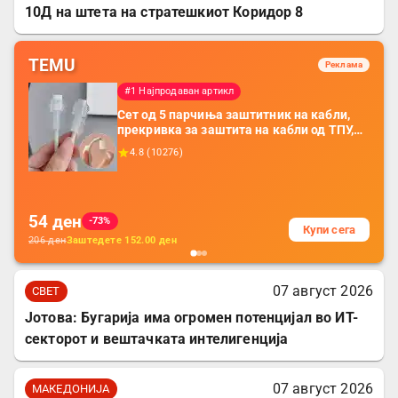
10Д на штета на стратешкиот Коридор 8
TEMU
Реклама
#1 Најпродаван артикл
Сет од 5 парчиња заштитник на кабли,
прекривка за заштита на кабли од ТПУ,
додатоци за заштита на кабли, без
4.8
(
10276
)
батерија, за мобилни телефони, комплет
за заштита на податочни линии
54
ден
-73%
Купи сега
206
ден
Заштедете
152.00
ден
07 август 2026
СВЕТ
Јотова: Бугарија има огромен потенцијал во ИТ-
секторот и вештачката интелигенција
07 август 2026
МАКЕДОНИЈА