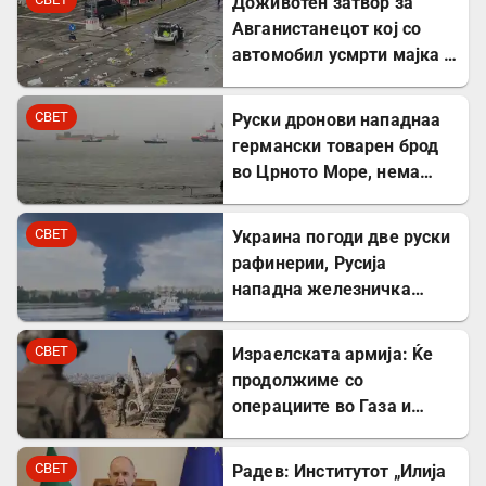
Доживотен затвор за
Авганистанецот кој со
автомобил усмрти мајка и
двегодишно девојче во
Минхен
СВЕТ
Руски дронови нападнаа
германски товарен брод
во Црното Море, нема
повредени
СВЕТ
Украина погоди две руски
рафинерии, Русија
нападна железничка
станица и товарен брод
СВЕТ
Израелската армија: Ќе
продолжиме со
операциите во Газа и
покрај американскиот
план
СВЕТ
Радев: Институтот „Илија