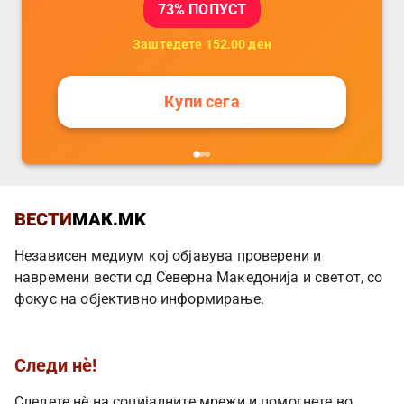
73
% ПОПУСТ
Заштедете
152.00
ден
Купи сега
ВЕСТИ
МАК.MK
Независен медиум кој објавува проверени и
навремени вести од Северна Македонија и светот, со
фокус на објективно информирање.
Следи нè!
Следете нè на социјалните мрежи и помогнете во