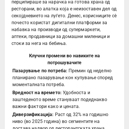
перципираше за нарачка на готова храна од
ресторани, во алатка која е неизоставен дел од
секојдневието на луѓето. Денес, корисниците сè
почесто користат дигитални платформи за
набавка на производи од супермаркети,
аптеки, продавници за домашни миленици и
стоки за нега на бебиња.
Клучни промени во навиките на
потрошувачите
Пазарување по потреба:
Премин од неделно
планирано пазарување кон купување според
моменталната потреба.
Вредност на времето:
Удобноста и
заштеденото време стануваат подеднакво
важни фактори како и цената.
Диверзификација:
Раст од 32% на годишно
ниво (во 2025 година) во сегментите на
достава надвор од ресторантската храна.