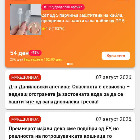
#1 Најпродаван артикл
Сет од 5 парчиња заштитник на кабли,
прекривка за заштита на кабли од ТПУ,
додатоци за заштита на кабли, без
4.8
(
10276
)
батерија, за мобилни телефони, комплет
за заштита на податочни линии
54
ден
-73%
Купи сега
206
ден
Заштедете
152.00
ден
07 август 2026
МАКЕДОНИЈА
Д-р Даниловски апелира: Опасноста е сериозна –
веднаш отстранете ја застоената вода за да се
заштитите од западнонилска треска!
07 август 2026
МАКЕДОНИЈА
Премиерот изјави дека сме подобри од ЕУ, но
реалноста на потрошувачката кошница го