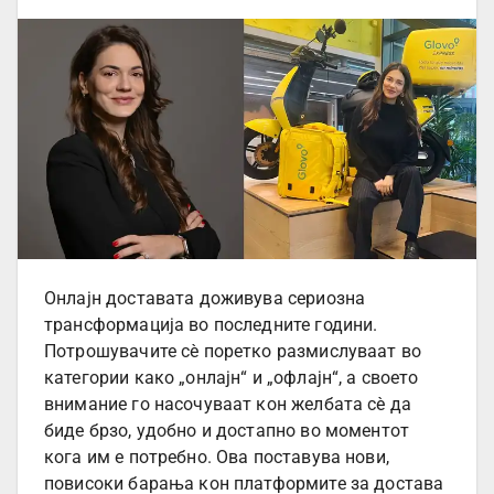
Онлајн доставата доживува сериозна
трансформација во последните години.
Потрошувачите сè поретко размислуваат во
категории како „онлајн“ и „офлајн“, а своето
внимание го насочуваат кон желбата сè да
биде брзо, удобно и достапно во моментот
кога им е потребно. Ова поставува нови,
повисоки барања кон платформите за достава