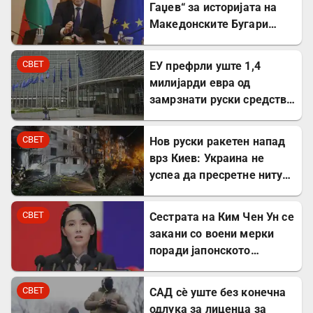
Гаџев“ за историјата на
Македонските Бугари
стана државна
сопственост
СВЕТ
ЕУ префрли уште 1,4
милијарди евра од
замрзнати руски средства
за поддршка на Украина
СВЕТ
Нов руски ракетен напад
врз Киев: Украина не
успеа да пресретне ниту
една ракета
СВЕТ
Сестрата на Ким Чен Ун се
закани со воени мерки
поради јапонското
вооружување
СВЕТ
САД сè уште без конечна
одлука за лиценца за