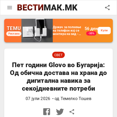
ВЕСТИ
МАК.MK
TEMU
Држач за полнење
56
ден
на телефон кој се
Купи
-35%
Реклама
монтира на ѕид -
Мултифункционален
пластичен
организатор за
чување на покрај
кревет и за ТВ
далечински
СВЕТ
управувач
Пет години Glovo во Бугарија:
Од обична достава на храна до
дигитална навика за
секојдневните потреби
07 јули 2026
• од
Темелко Тошев