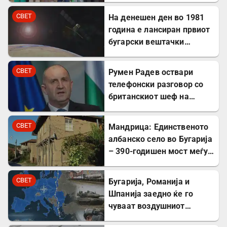
олимпијади во 2026
СВЕТ
На денешен ден во 1981
година
година е лансиран првиот
бугарски вештачки
сателит
СВЕТ
Румен Радев оствари
телефонски разговор со
британскиот шеф на
дипломатијата Ед
Милибанд
СВЕТ
Мандрица: Единственото
албанско село во Бугарија
– 390-годишен мост меѓу
Бугарите и Албанците
СВЕТ
Бугарија, Романија и
Шпанија заедно ќе го
чуваат воздушниот
простор на НАТО