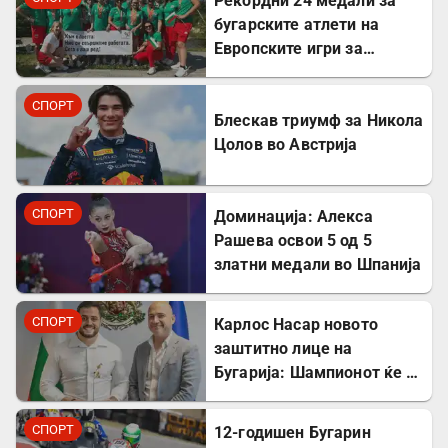
Рекордни 24 медали за
бугарските атлети на
Европските игри за
трансплантирани
СПОРТ
Блескав триумф за Никола
Цолов во Австрија
СПОРТ
Доминација: Алекса
Рашева освои 5 од 5
златни медали во Шпанија
СПОРТ
Карлос Насар новото
заштитно лице на
Бугарија: Шампионот ќе го
промовира домашниот
туризам пред светот
СПОРТ
12-годишен Бугарин