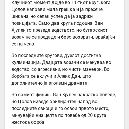
Клучниот момент дојде во 11-тиот круг, кога
Цолов направи мала грешка и ја пресече
шикана, но сепак успеа да ја задржи
позицијата. Само два круга подоцна, Ван
Хјупен го презеде водството, но бугарскиот
возач не се предаде и брзо возврати, враќајќи
се на чело.
Во последните кругови, дуелот достигна
кулминација. Двајцата возачи се менуваа во
водство, со агресивни, но чисти маневри. Во
борбата се вклучи и Алекс Дан, што
дополнително ја зголеми драмата.
Во самиот финиш, Ван Хјупен накратко поведе,
но Цолов изведе брилијантен напад во
последните свиоци и го освои првото место,
минувајќи низ целта по повеќе од 20 круга
жестока борба.