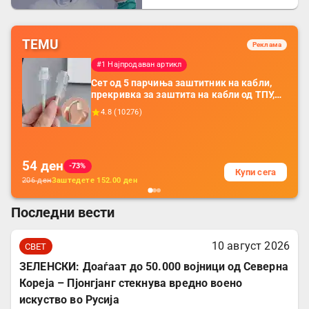
борба
TEMU
Реклама
#1 Најпродаван артикл
Сет од 5 парчиња заштитник на кабли,
прекривка за заштита на кабли од ТПУ,
додатоци за заштита на кабли, без
4.8
(
10276
)
батерија, за мобилни телефони, комплет
за заштита на податочни линии
54
ден
-73%
Купи сега
206
ден
Заштедете
152.00
ден
Последни вести
10 август 2026
СВЕТ
ЗЕЛЕНСКИ: Доаѓаат до 50.000 војници од Северна
Кореја – Пјонгјанг стекнува вредно воено
искуство во Русија