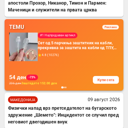
апостоли Прохор, Никанор, Тимон и Пармен:
Маченици и служители на првата црква
TEMU
Реклама
#1 Најпродаван артикл
Сет од 5 парчиња заштитник на кабли,
прекривка за заштита на кабли од ТПУ,
додатоци за заштита на кабли, без
4.8
(
10276
)
батерија, за мобилни телефони, комплет
за заштита на податочни линии
54
ден
-73%
Купи сега
206
ден
Заштедете
152.00
ден
09 август 2026
МАКЕДОНИЈА
Физички напад врз претседателот на бугарското
здружение „Шемето“: Инцидентот се случил пред
неговиот двегодишен внук