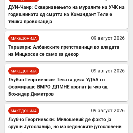
ДУИ-Чаир: Сквернавењето на муралите на УЧК на
годишнината од смртта на Командант Тели е
тешка провокација
09 август 2026
МАКЕДОНИЈА
Таравари: Албанските претставници во владата
на Мицкоски се само за декор
09 август 2026
МАКЕДОНИЈА
Љубчо Георгиевски: Тезата дека УДБА го
формираше ВМРО-ДПМНЕ првпат ја чув од
Божидар Димитров
09 август 2026
МАКЕДОНИЈА
Љубчо Георгиевски: Милошевиќ де факто ја
сруши Југославија, но македонските југословени