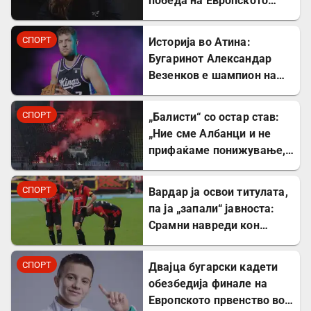
победа на Европското
првенство во шах во
Грузија
СПОРТ
Историја во Атина:
Бугаринот Александар
Везенков е шампион на
Европа со Олимпијакос!
СПОРТ
„Балисти“ со остар став:
„Ние сме Албанци и не
прифаќаме понижување,
сакаме правда и фер
судење!“
СПОРТ
Вардар ја освои титулата,
па ја „запали“ јавноста:
Срамни навреди кон
Битола и Каролина Гочева
СПОРТ
Двајца бугарски кадети
обезбедија финале на
Европското првенство во