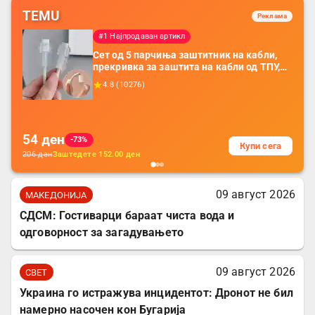
TEMU
Реклама
#1 Најпродаван артикл
Сет од 5 парчиња заштитник на кабли,
прекривка за заштита на кабли од ТПУ,
додатоци за заштита на кабли, без
4.8
(
10276
)
батерија, за мобилни телефони, комплет
за заштита на податочни линии
54
ден
-73%
Купи сега
206
ден
Заштедете
152.00
ден
09 август 2026
МАКЕДОНИЈА
СДСМ: Гостиварци бараат чиста вода и
одговорност за загадувањето
09 август 2026
СВЕТ
Украина го истражува инцидентот: Дронот не бил
намерно насочен кон Бугарија