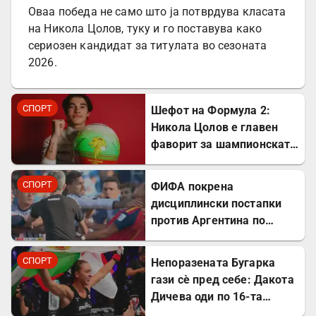
Оваа победа не само што ја потврдува класата
на Никола Цолов, туку и го поставува како
сериозен кандидат за титулата во сезоната
2026.
СПОРТ
Шефот на Формула 2:
Никола Цолов е главен
фаворит за шампионската
титула
СПОРТ
ФИФА покрена
дисциплински постапки
против Аргентина по
финалето на Светското
првенство
СПОРТ
Непоразената Бугарка
гази сè пред себе: Дакота
Дичева оди по 16-та
победа во низа во ММА