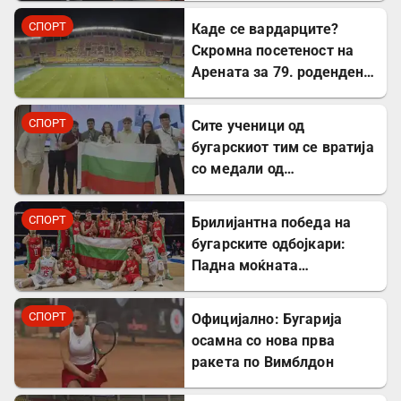
СПОРТ
Каде се вардарците?
Скромна посетеност на
Арената за 79. роденден
на најтрофејниот!
СПОРТ
​Сите ученици од
бугарскиот тим се вратија
со медали од
Меѓународната
олимпијада по економија
СПОРТ
Брилијантна победа на
во Кина
бугарските одбојкари:
Падна моќната
репрезентација на САД
СПОРТ
Официјално: Бугарија
осамна со нова прва
ракета по Вимблдон