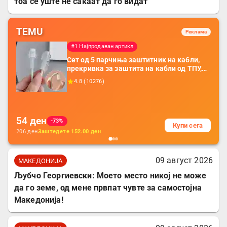
тоа сè уште не сакаат да го видат
TEMU
Реклама
#1 Најпродаван артикл
Сет од 5 парчиња заштитник на кабли,
прекривка за заштита на кабли од ТПУ,
додатоци за заштита на кабли, без
4.8
(
10276
)
батерија, за мобилни телефони, комплет
за заштита на податочни линии
54
ден
-73%
Купи сега
206
ден
Заштедете
152.00
ден
09 август 2026
МАКЕДОНИЈА
Љубчо Георгиевски: Моето место никој не може
да го земе, од мене првпат чувте за самостојна
Македонија!