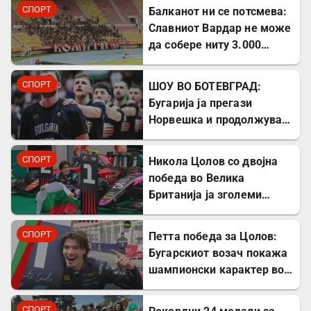
СПОРТ
Балканот ни се потсмева:
Славниот Вардар не може
да собере ниту 3.000
гледачи за меч во Лига на
шампиони!!?
СПОРТ
ШОУ ВО БОТЕВГРАД:
Бугарија ја прегази
Норвешка и продолжува
понатаму
СПОРТ
Никола Цолов со двојна
победа во Велика
Британија ја зголеми
предноста во Формула 2
СПОРТ
Петта победа за Цолов:
Бугарскиот возач покажа
шампионски карактер во
Формула 2
СПОРТ