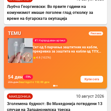
Љубчо Георгиевски: Во првите години на
комунизмот имаше поголем глад отколку за
време на бугарската окупација
TEMU
Реклама
#1 Најпродаван артикл
Сет од 5 парчиња заштитник на кабли,
прекривка за заштита на кабли од ТПУ,
додатоци за заштита на кабли, без
4.8
(
10276
)
батерија, за мобилни телефони, комплет
за заштита на податочни линии
54
ден
-73%
Купи сега
206
ден
Заштедете
152.00
ден
10 август 2026
МАКЕДОНИЈА
Зголемена будност: Во Македонија потврдени 13
случаи на Западнонилска треска