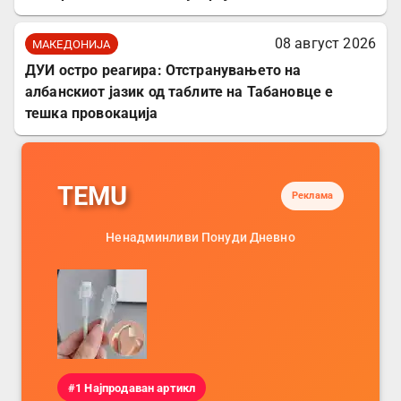
08 август 2026
МАКЕДОНИЈА
ДУИ остро реагира: Отстранувањето на
албанскиот јазик од таблите на Табановце е
тешка провокација
TEMU
Реклама
Ненадминливи Понуди Дневно
#1 Најпродаван артикл