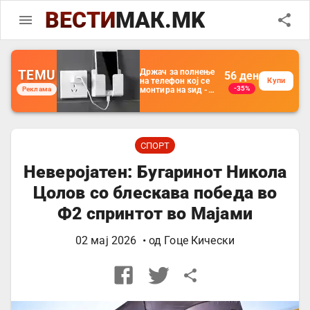
ВЕСТИ
МАК.MK
TEMU
Држач за полнење
56
ден
на телефон кој се
Купи
-35%
Реклама
монтира на ѕид -
Мултифункционален
пластичен
организатор за
чување на покрај
кревет и за ТВ
далечински
СПОРТ
управувач
Неверојатен: Бугаринот Никола
Цолов со блескава победа во
Ф2 спринтот во Мајами
02 мај 2026
• од
Гоце Кически