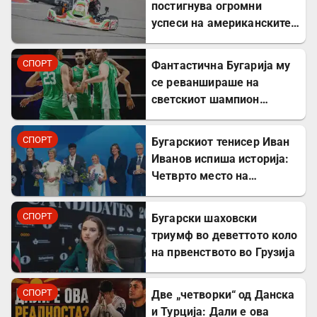
постигнува огромни
успеси на американските
картинг-патеки
СПОРТ
Фантастична Бугарија му
се реваншираше на
светскиот шампион
Италија
СПОРТ
Бугарскиот тенисер Иван
Иванов испиша историја:
Четврто место на
престижните европски
награди „Пјотр Нуровски“
СПОРТ
Бугарски шаховски
триумф во деветтото коло
на првенството во Грузија
СПОРТ
Две „четворки“ од Данска
и Турција: Дали е ова