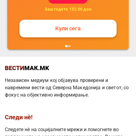
Заштедете
152.00
ден
Купи сега
ВЕСТИ
МАК.MK
Независен медиум кој објавува проверени и
навремени вести од Северна Македонија и светот, со
фокус на објективно информирање.
Следи нè!
Следете нè на социјалните мрежи и помогнете во