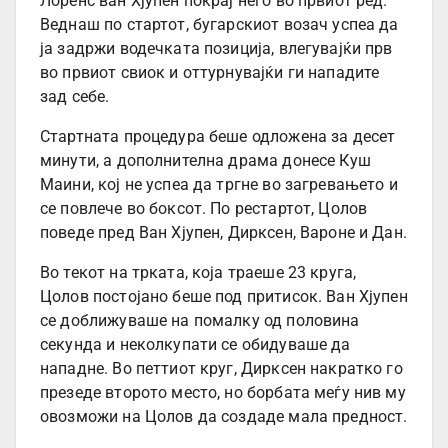
Лоренс ван Хјупен покрај него во првиот ред.
Веднаш по стартот, бугарскиот возач успеа да
ја задржи водечката позиција, влегувајќи прв
во првиот свиок и оттурнувајќи ги нападите
зад себе.
Стартната процедура беше одложена за десет
минути, а дополнителна драма донесе Куш
Маини, кој не успеа да тргне во загревањето и
се повлече во боксот. По рестартот, Цолов
поведе пред Ван Хјупен, Дирксен, Вароне и Дан.
Во текот на трката, која траеше 23 круга,
Цолов постојано беше под притисок. Ван Хјупен
се доближуваше на помалку од половина
секунда и неколкупати се обидуваше да
нападне. Во петтиот круг, Дирксен накратко го
презеде второто место, но борбата меѓу нив му
овозможи на Цолов да создаде мала предност.