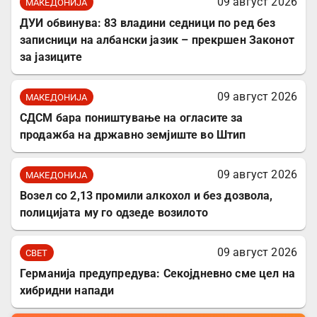
09 август 2026
МАКЕДОНИЈА
ДУИ обвинува: 83 владини седници по ред без
записници на албански јазик – прекршен Законот
за јазиците
09 август 2026
МАКЕДОНИЈА
СДСМ бара поништување на огласите за
продажба на државно земјиште во Штип
09 август 2026
МАКЕДОНИЈА
Возел со 2,13 промили алкохол и без дозвола,
полицијата му го одзеде возилото
09 август 2026
СВЕТ
Германија предупредува: Секојдневно сме цел на
хибридни напади