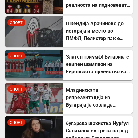
реалноста на подновената
Македонија?
СПОРТ
Шкендија Арачиново до
историја и место во
ПМФЛ, Пелистер пак e
второлигаш!
СПОРТ
Златен триумф! Бугарија е
екипен шампион на
Европското првенство во
ритмичка гимнастика
СПОРТ
Младинската
репрезентација на
Бугарија ја совлада
Северна Македонија во
пријателски натпревар
СПОРТ
бугарска шахистка Нурѓул
Салимова со трета по ред