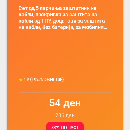
Сет од 5 парчиња заштитник на
кабли, прекривка за заштита на
кабли од ТПУ, додатоци за заштита
на кабли, без батерија, за мобилни
телефони, комплет за заштита на
податочни линии
4.8
(
10276
рецензии)
54
ден
206
ден
73
% ПОПУСТ