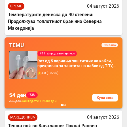
04 август 2026
ВРЕМЕ
Температурите денеска до 40 степени:
Продолжува топлотниот бран низ Северна
Македонија
TEMU
Реклама
#1 Најпродаван артикл
Сет од 5 парчиња заштитник на кабли,
прекривка за заштита на кабли од ТПУ,
додатоци за заштита на кабли, без
4.8
(
10276
)
батерија, за мобилни телефони, комплет
за заштита на податочни линии
54
ден
-73%
Купи сега
206
ден
Заштедете
152.00
ден
04 август 2026
МАКЕДОНИЈА
Тешка ноќ во Кавадарци: Покрај Раовец,