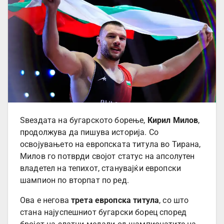
Ѕвездата на бугарското борење,
Кирил Милов
,
продолжува да пишува историја. Со
освојувањето на европската титула во Тирана,
Милов го потврди својот статус на апсолутен
владетел на тепихот, станувајќи европски
шампион по вторпат по ред.
Ова е негова
трета европска титула
, со што
стана најуспешниот бугарски борец според