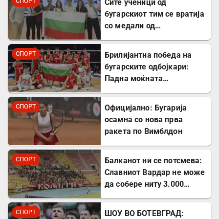
СПОРТ
​Сите ученици од
бугарскиот тим се вратија
со медали од
Меѓународната
олимпијада по економија
СПОРТ
Брилијантна победа на
во Кина
бугарските одбојкари:
Падна моќната
репрезентација на САД
СПОРТ
Официјално: Бугарија
осамна со нова прва
ракета по Вимблдон
СПОРТ
Балканот ни се потсмева:
Славниот Вардар не може
да собере ниту 3.000
гледачи за меч во Лига на
шампиони!!?
СПОРТ
ШОУ ВО БОТЕВГРАД: