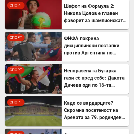
СПОРТ
Шефот на Формула 2:
Никола Цолов е главен
фаворит за шампионската
титула
СПОРТ
ФИФА покрена
дисциплински постапки
против Аргентина по
финалето на Светското
првенство
СПОРТ
Непоразената Бугарка
гази сè пред себе: Дакота
Дичева оди по 16-та
победа во низа во ММА
СПОРТ
Каде се вардарците?
Скромна посетеност на
Арената за 79. роденден
на најтрофејниот!