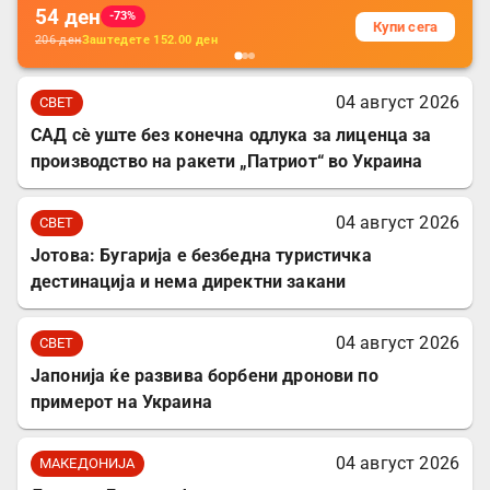
54
ден
-73%
Купи сега
206
ден
Заштедете
152.00
ден
04 август 2026
СВЕТ
САД сè уште без конечна одлука за лиценца за
производство на ракети „Патриот“ во Украина
04 август 2026
СВЕТ
Јотова: Бугарија е безбедна туристичка
дестинација и нема директни закани
04 август 2026
СВЕТ
Јапонија ќе развива борбени дронови по
примерот на Украина
04 август 2026
МАКЕДОНИЈА