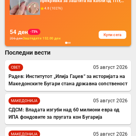
прекривка за заштита на кабли од ТПУ,
додатоци за заштита на кабли, без
4.8
(
10276
)
батерија, за мобилни телефони, комплет
за заштита на податочни линии
54
ден
-73%
Купи сега
206
ден
Заштедете
152.00
ден
Последни вести
05 август 2026
СВЕТ
Радев: Институтот „Илија Гаџев“ за историјата на
Македонските Бугари стана државна сопственост
05 август 2026
МАКЕДОНИЈА
СДСМ: Владата изгуби над 60 милиони евра од
ИПА фондовите за пругата кон Бугарија
05 август 2026
МАКЕДОНИЈА