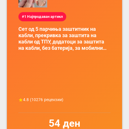
#1 Најпродаван артикл
Сет од 5 парчиња заштитник на
кабли, прекривка за заштита на
кабли од ТПУ, додатоци за заштита
на кабли, без батерија, за мобилни
телефони, комплет за заштита на
податочни линии
4.8
(
10276
рецензии)
54
ден