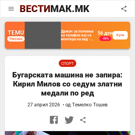
ВЕСТИ
МАК.MK
TEMU
Држач за полнење
56
ден
на телефон кој се
Купи
-35%
Реклама
монтира на ѕид -
Мултифункционален
пластичен
организатор за
чување на покрај
кревет и за ТВ
далечински
СПОРТ
управувач
Бугарската машина не запира:
Кирил Милов со седум златни
медали по ред
27 април 2026
• од
Темелко Тошев