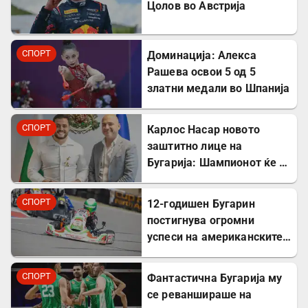
Цолов во Австрија
СПОРТ
Доминација: Алекса
Рашева освои 5 од 5
златни медали во Шпанија
СПОРТ
Карлос Насар новото
заштитно лице на
Бугарија: Шампионот ќе го
промовира домашниот
туризам пред светот
СПОРТ
12-годишен Бугарин
постигнува огромни
успеси на американските
картинг-патеки
СПОРТ
Фантастична Бугарија му
се реваншираше на