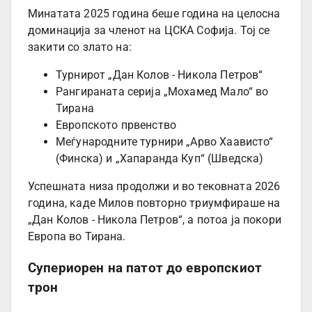
Минатата 2025 година беше година на целосна
доминација за членот на ЦСКА Софија. Тој се
закити со злато на:
Турнирот „Дан Колов - Никола Петров“
Рангираната серија „Мохамед Мало“ во
Тирана
Европското првенство
Меѓународните турнири „Арво Хаависто“
(Финска) и „Хапаранда Куп“ (Шведска)
Успешната низа продолжи и во тековната 2026
година, каде Милов повторно триумфираше на
„Дан Колов - Никола Петров“, а потоа ја покори
Европа во Тирана.
Супериорен на патот до европскиот
трон