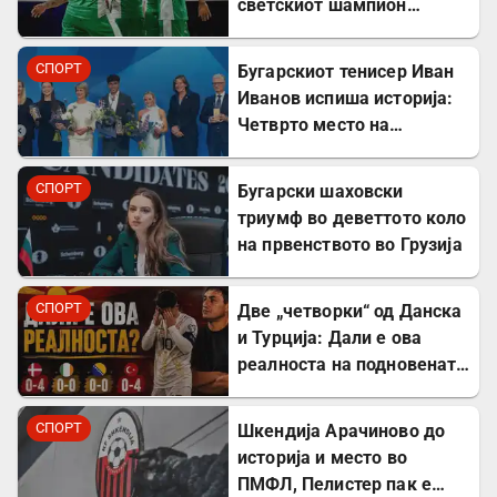
светскиот шампион
Италија
СПОРТ
Бугарскиот тенисер Иван
Иванов испиша историја:
Четврто место на
престижните европски
награди „Пјотр Нуровски“
СПОРТ
Бугарски шаховски
триумф во деветтото коло
на првенството во Грузија
СПОРТ
Две „четворки“ од Данска
и Турција: Дали е ова
реалноста на подновената
Македонија?
СПОРТ
Шкендија Арачиново до
историја и место во
ПМФЛ, Пелистер пак e