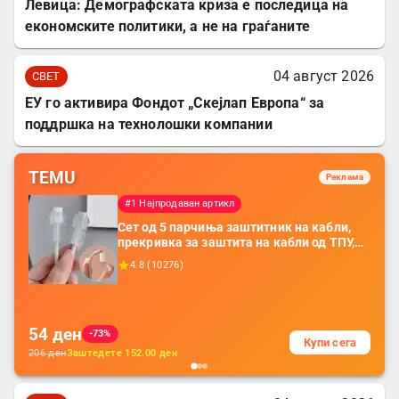
Левица: Демографската криза е последица на
економските политики, а не на граѓаните
04 август 2026
СВЕТ
ЕУ го активира Фондот „Скејлап Европа“ за
поддршка на технолошки компании
TEMU
Реклама
#1 Најпродаван артикл
Сет од 5 парчиња заштитник на кабли,
прекривка за заштита на кабли од ТПУ,
додатоци за заштита на кабли, без
4.8
(
10276
)
батерија, за мобилни телефони, комплет
за заштита на податочни линии
54
ден
-73%
Купи сега
206
ден
Заштедете
152.00
ден