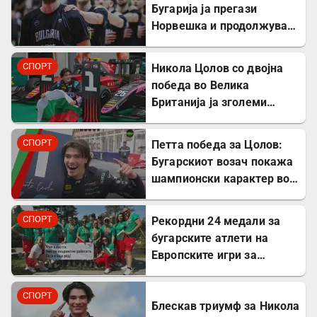
Бугарија ја прегази
Норвешка и продолжува
понатаму
СПОРТ
Никола Цолов со двојна
победа во Велика
Британија ја зголеми
предноста во Формула 2
СПОРТ
Петта победа за Цолов:
Бугарскиот возач покажа
шампионски карактер во
Формула 2
СПОРТ
Рекордни 24 медали за
бугарските атлети на
Европските игри за
трансплантирани
СПОРТ
Блескав триумф за Никола