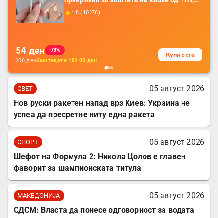
прекривка за заштита на кабли од ТПУ,
додатоци за заштита на кабли, без
4.8
(
10276
)
батерија, за мобилни телефони, комплет
за заштита на податочни линии
54
ден
-73%
Купи сега
206
ден
Заштедете
152.00
ден
05 август 2026
СВЕТ
Нов руски ракетен напад врз Киев: Украина не
успеа да пресретне ниту една ракета
05 август 2026
СПОРТ
Шефот на Формула 2: Никола Цолов е главен
фаворит за шампионската титула
05 август 2026
МАКЕДОНИЈА
СДСМ: Власта да понесе одговорност за водата