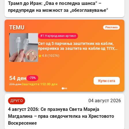
Трамп до Иран: „Ова е последна шанса“ –
предупреди на можност за „обезглавување“
TEMU
Реклама
#1 Најпродаван артикл
Сет од 5 парчиња заштитник на кабли,
прекривка за заштита на кабли од ТПУ,
додатоци за заштита на кабли, без
4.8
(
10276
)
батерија, за мобилни телефони, комплет
за заштита на податочни линии
54
ден
-73%
Купи сега
206
ден
Заштедете
152.00
ден
04 август 2026
ДРУГО
4 август 2026: Се празнува Света Марија
Магдалина – прва сведочителка на Христовото
Воскресение