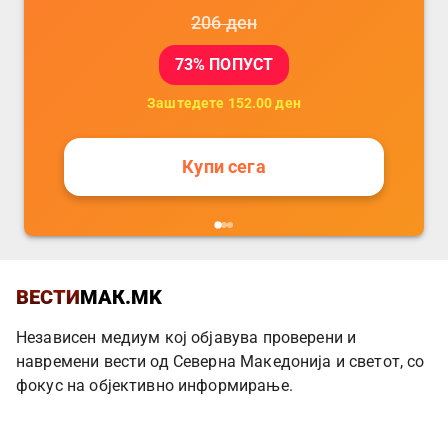
206
ден
73
% ПОПУСТ
Заштедете
152.00
ден
Купи сега
ВЕСТИ
МАК.MK
Независен медиум кој објавува проверени и
навремени вести од Северна Македонија и светот, со
фокус на објективно информирање.