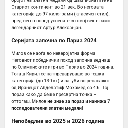
бројот на златни медали од шампионатите на
Стариот континент во 21 век. Во неговата
категорија до 97 килограми (класичен стил),
пред него според успесите во овој век е само
легендарниот Артур Алексанјан.
Серијата започна по Париз 2024
Милов се наоѓа во неверојатна форма.
Неговиот победнички поход започна веднаш
по Олимписките игри во Париз во 2024 година.
Тогаш Кирил се натпреваруваше во тешка
категорија (до 130 кг) и загуби во репасажот
од Иранецот Абделатиф Мохамед со 4:6. Тој
пораз како да беше пресвртна точка –
оттогаш, Милов
не знае за пораз и нанижа 7
последователни златни медали!
Непобедлив во 2025 и 2026 година