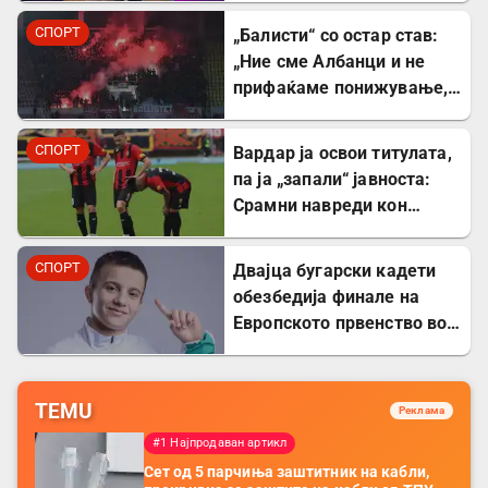
СПОРТ
„Балисти“ со остар став:
„Ние сме Албанци и не
прифаќаме понижување,
сакаме правда и фер
судење!“
СПОРТ
Вардар ја освои титулата,
па ја „запали“ јавноста:
Срамни навреди кон
Битола и Каролина Гочева
СПОРТ
Двајца бугарски кадети
обезбедија финале на
Европското првенство во
борба
TEMU
Реклама
#1 Најпродаван артикл
Сет од 5 парчиња заштитник на кабли,