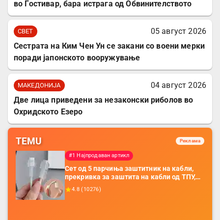
во Гостивар, бара истрага од Обвинителството
05 август 2026
СВЕТ
Сестрата на Ким Чен Ун се закани со воени мерки
поради јапонското вооружување
04 август 2026
МАКЕДОНИЈА
Две лица приведени за незаконски риболов во
Охридското Езеро
TEMU
Реклама
#1 Најпродаван артикл
Сет од 5 парчиња заштитник на кабли,
прекривка за заштита на кабли од ТПУ,
додатоци за заштита на кабли, без
4.8
(
10276
)
батерија, за мобилни телефони, комплет
за заштита на податочни линии