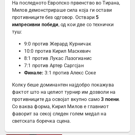
На последното Европско првенство во Тирана,
Милов демонстрираше сила која ги остави
противниците без одговор. Оствари
5
импресивни победи
, од кои две со технички
туш:
9:0 против Жерард Курничак
10:0 против Кирил Маскевич
8:1 против Лукас Лазогианис
7:1 против Артер Саргсјан
Финале:
3:1 против Алекс Соке
Колку беше доминантен најдобро покажува
фактот што на целиот турнир им дозволи на
противниците да освојат вкупно само
3 поени
.
Со ваква форма, Кирил Милов е главниот
фаворит за секој следен голем медал на
светската боречка сцена.