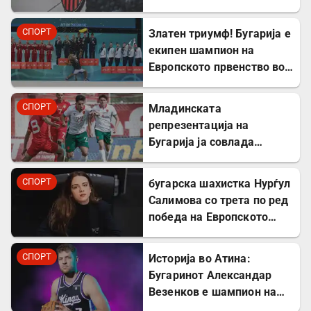
второлигаш!
СПОРТ
Златен триумф! Бугарија е
екипен шампион на
Европското првенство во
ритмичка гимнастика
СПОРТ
Младинската
репрезентација на
Бугарија ја совлада
Северна Македонија во
пријателски натпревар
СПОРТ
бугарска шахистка Нурѓул
Салимова со трета по ред
победа на Европското
првенство во шах во
Грузија
СПОРТ
Историја во Атина:
Бугаринот Александар
Везенков е шампион на
Европа со Олимпијакос!