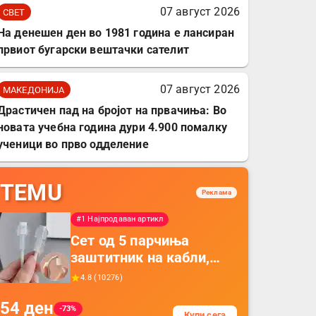
07 август 2026
СВЕТ
На денешен ден во 1981 година е лансиран
првиот бугарски вештачки сателит
07 август 2026
МАКЕДОНИЈА
Драстичен пад на бројот на првачиња: Во
новата учебна година дури 4.900 помалку
ученици во прво одделение
TEMU
Реклама
#1 Најпродаван артикл
Сет од 5 парчиња
заштитник на кабли,
прекривка за заштита
4.8
(
10276
)
на кабли од ТПУ,
54
ден
додатоци за заштита на
-73%
Купи сега