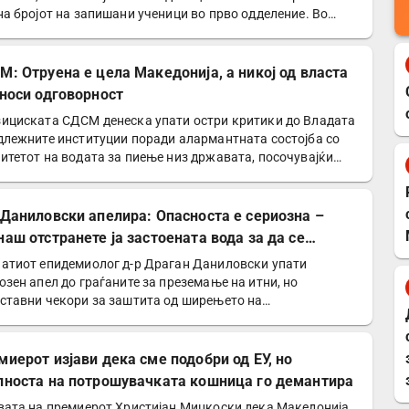
на бројот на запишани ученици во прво одделение. Во…
М: Отруена е цела Македонија, а никој од власта
сноси одговорност
ициската СДСМ денеска упати остри критики до Владата
длежните институции поради алармантната состојба со
итетот на водата за пиење низ државата, посочувајќи…
 Даниловски апелира: Опасноста е сериозна –
наш отстранете ја застоената вода за да се
титите од западнонилска треска!
атиот епидемиолог д-р Драган Даниловски упати
озен апел до граѓаните за преземање на итни, но
ставни чекори за заштита од ширењето на
днонилската треска и…
миерот изјави дека сме подобри од ЕУ, но
лноста на потрошувачката кошница го демантира
вата на премиерот Христијан Мицкоски дека Македонија