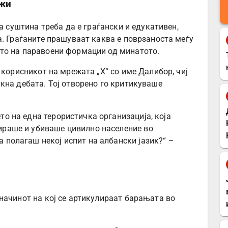
ежи
а суштина треба да е граѓански и едукативен,
а. Граѓаните прашуваат каква е поврзаноста меѓу
то на паравоени формации од минатото.
 корисникот на мрежата „Х“ со име Далибор, чиј
кна дебата. Тој отворено го критикуваше
то на една терористичка организација, која
рираше и убиваше цивилно население во
а полагаш некој испит на албански јазик?“ –
начинот на кој се артикулираат барањата во