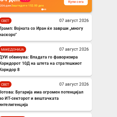
Купи сега
кабли, без батерија, за
206
ден
Заштедете
152.00
ден
мобилни телефони,
комплет за заштита на
07 август 2026
СВЕТ
податочни линии
Трамп: Војната со Иран ќе заврши „многу
наскоро“
07 август 2026
МАКЕДОНИЈА
ДУИ обвинува: Владата го фаворизира
Коридорот 10Д на штета на стратешкиот
Коридор 8
07 август 2026
СВЕТ
Јотова: Бугарија има огромен потенцијал
во ИТ-секторот и вештачката
интелигенција