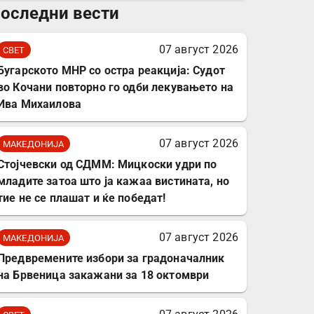
оследни вести
комплет за заштита на
податочни линии
07 август 2026
СВЕТ
Бугарското МНР со остра реакција: Судот
во Кочани повторно го одби лекувањето на
Ива Михаилова
07 август 2026
МАКЕДОНИЈА
Стојчевски од СДММ: Мицкоски удри по
младите затоа што ја кажаа вистината, но
тие не се плашат и ќе победат!
07 август 2026
МАКЕДОНИЈА
Предвремените избори за градоначалник
на Брвеница закажани за 18 октомври