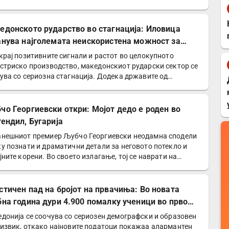
едонското рударство во стагнација: Иловица
анува најголемата неискористена можност за
номски раст
крај позитивните сигнали и растот во целокупното
стриско производство, македонскиот рударски сектор се
ува со сериозна стагнација. Додека државите од
онот…
чо Георгиевски откри: Мојот дедо е роден во
тендил, Бугарија
нешниот премиер Љубчо Георгиевски неодамна сподели
у познати и драматични детали за неговото потекло и
јните корени. Во своето излагање, тој се наврати на…
стичен пад на бројот на првачиња: Во новата
бна година дури 4.900 помалку ученици во прво
еление
донија се соочува со сериозен демографски и образовен
извик, откако најновите податоци покажаа алармантен