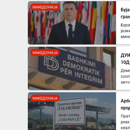
МАКЕДОНИЈА
Буја
гра
Бура
јази
мини
МАКЕДОНИЈА
ДУИ
10Д
Демо
сооп
авто
од…
МАКЕДОНИЈА
Арб
про
Прат
реак
квал