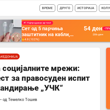
ВРЕМЕ
ДРУГО
ИСТОРИЈА
КОЛ
#1 Најпродавано
56
ден
Држач за полнење на
-35
телефон кој се монтира
87
ден
на ѕид -
4.5
(
16742
)
Мултифункционален
пластичен организатор
АКЕДОНИЈА
за чување на покрај
кревет и за ТВ
а социјалните мрежи:
далечински управувач
ст за правосуден испит
кандирање „УЧК“
• од
Темелко Тошев