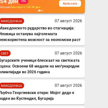
54
ден
додатоци за заштита на
-73%
Купи сега
кабли, без батерија, за
206
ден
Заштедете
152.00
ден
мобилни телефони,
комплет за заштита на
07 август 2026
МАКЕДОНИЈА
податочни линии
Македонското рударство во стагнација:
Иловица останува најголемата
неискористена можност за економски раст
07 август 2026
СВЕТ
Бугарските ученици блескаат на светската
сцена: Освоени 68 медали на меѓународни
олимпијади во 2026 година
07 август 2026
МАКЕДОНИЈА
Љубчо Георгиевски откри: Мојот дедо е
роден во Ќустендил, Бугарија