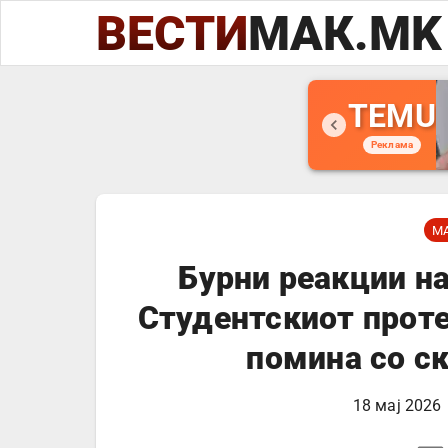
ВЕСТИ
МАК.MK
TEMU
Реклама
М
Бурни реакции н
Студентскиот проте
помина со с
18 мај 2026