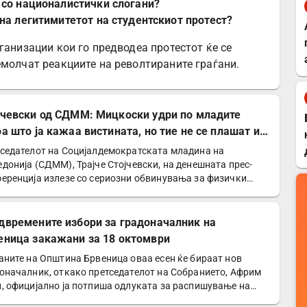
со националистички слогани?
на легитимитетот на студентскиот протест?
ганизации кои го предводеа протестот ќе се
емолчат реакциите на револтираните граѓани.
јчевски од СДММ: Мицкоски удри по младите
оа што ја кажаа вистината, но тие не се плашат и
победат!
седателот на Социјалдемократската младина на
донија (СДММ), Трајче Стојчевски, на денешната прес-
еренција излезе со сериозни обвинувања за физички
д врз…
двремените избори за градоначалник на
еница закажани за 18 октомври
аните на Општина Брвеница оваа есен ќе бираат нов
оначалник, откако претседателот на Собранието, Африм
, официјално ја потпиша одлуката за распишување на…