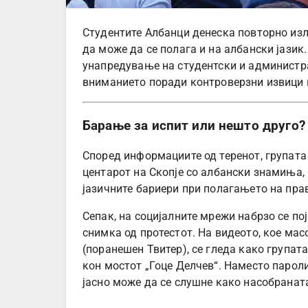
Студентите Албанци денеска повторно изл
да може да се полага и на албански јазик.
унапредување на студентски и администра
вниманието поради контроверзни извици 
Барање за испит или нешто друго?
Според информациите од теренот, групат
центарот на Скопје со албански знамиња,
јазичните бариери при полагањето на пра
Сепак, на социјалните мрежи набрзо се по
снимка од протестот. На видеото, кое мас
(поранешен Твитер), се гледа како групат
кон мостот „Гоце Делчев“. Наместо парол
јасно може да се слушне како насобранат