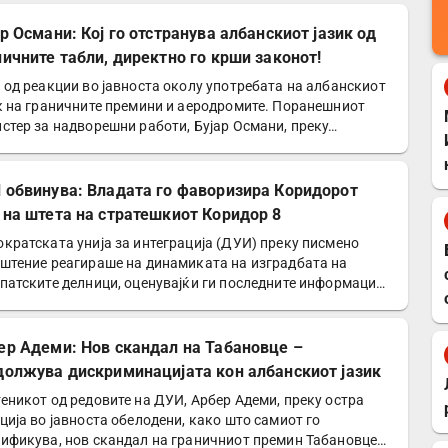
р Османи: Кој го отстранува албанскиот јазик од
ничните табли, директно го крши законот!
 од реакции во јавноста околу употребата на албанскиот
к на граничните премини и аеродромите. Поранешниот
стер за надворешни работи, Бујар Османи, преку…
 обвинува: Владата го фаворизира Коридорот
 на штета на стратешкиот Коридор 8
кратската унија за интеграција (ДУИ) преку писмено
штение реагираше на динамиката на изградбата на
патските делници, оценувајќи ги последните информации
ер Адеми: Нов скандал на Табановце –
должува дискриминацијата кон албанскиот јазик
еникот од редовите на ДУИ, Арбер Адеми, преку остра
ција во јавноста обелодени, како што самиот го
ификува, нов скандал на граничниот премин Табановце…