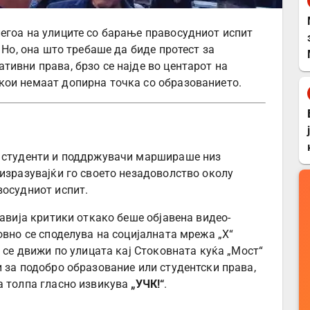
егоа на улиците со барање правосудниот испит
 Но, она што требаше да биде протест за
тивни права, брзо се најде во центарот на
кои немаат допирна точка со образованието.
а студенти и поддржувачи маршираше низ
 изразувајќи го своето незадоволство околу
восудниот испит.
јавија критики откако беше објавена видео-
овно се споделува на социјалната мрежа „Х“
а се движи по улицата кај Стоковната куќа „Мост“
и за подобро образование или студентски права,
а толпа гласно извикува
„УЧК!“
.