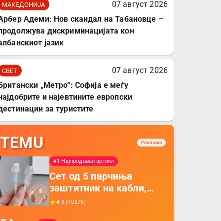
07 август 2026
МАКЕДОНИЈА
Арбер Адеми: Нов скандал на Табановце –
продолжува дискриминацијата кон
албанскиот јазик
07 август 2026
СВЕТ
Британски „Метро“: Софија е меѓу
најдобрите и најевтините европски
дестинации за туристите
TEMU
Реклама
#1 Најпродаван артикл
Сет од 5 парчиња
заштитник на кабли,
прекривка за заштита
4.8
(
10276
)
на кабли од ТПУ,