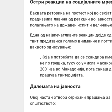
Остри реакции на социјалните мр
Ваквата реторика на протест кој во својат
предизвика лавина од реакции во јавност
полагањето на државен испит и величање
Една од највпечатливите реакции дојде од
твит предизвика големо внимание и потти
ваквото однесување:
„Која е потребата да се скандира име
не по грешка, туку со умисла масак
2001-ва во Македонија, кога сакаш д
прашува твитерџијата.
Дилемата на јавноста
Овој настан отвора сериозни прашања за 
општеството: