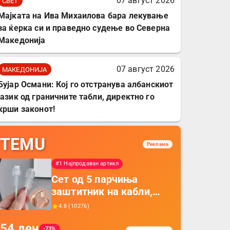
07 август 2026
СВЕТ
Мајката на Ива Михаилова бара лекување
за ќерка си и праведно судење во Северна
Македонија
07 август 2026
МАКЕДОНИЈА
Бујар Османи: Кој го отстранува албанскиот
јазик од граничните табли, директно го
крши законот!
TEMU
Реклама
#1 Најпродаван артикл
Сет од 5 парчиња
заштитник на кабли,
прекривка за заштита
4.8
(
10276
)
на кабли од ТПУ,
54
ден
додатоци за заштита на
-73%