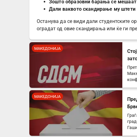
Зошто образовни барања се мешаат 
Дали ваквото скандирање му штети 
Останува да се види дали студентските ор
оградат од овие скандирања или ќе ги пр
МАКЕДОНИЈА
Сто
зат
ќе 
Прет
Маке
конф
напа
МАКЕДОНИЈА
Пре
Брв
Граѓ
град
Гаши