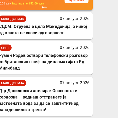
кабли, без батерија, за
206
ден
Заштедете
152.00
ден
мобилни телефони,
комплет за заштита на
07 август 2026
МАКЕДОНИЈА
податочни линии
СДСМ: Отруена е цела Македонија, а никој
од власта не сноси одговорност
07 август 2026
СВЕТ
Румен Радев оствари телефонски разговор
со британскиот шеф на дипломатијата Ед
Милибанд
07 август 2026
МАКЕДОНИЈА
Д-р Даниловски апелира: Опасноста е
сериозна – веднаш отстранете ја
застоената вода за да се заштитите од
западнонилска треска!