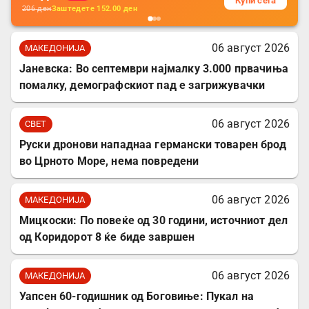
Купи сега
206
ден
Заштедете
152.00
ден
06 август 2026
МАКЕДОНИЈА
Јаневска: Во септември најмалку 3.000 првачиња
помалку, демографскиот пад е загрижувачки
06 август 2026
СВЕТ
Руски дронови нападнаа германски товарен брод
во Црното Море, нема повредени
06 август 2026
МАКЕДОНИЈА
Мицкоски: По повеќе од 30 години, источниот дел
од Коридорот 8 ќе биде завршен
06 август 2026
МАКЕДОНИЈА
Уапсен 60-годишник од Боговиње: Пукал на