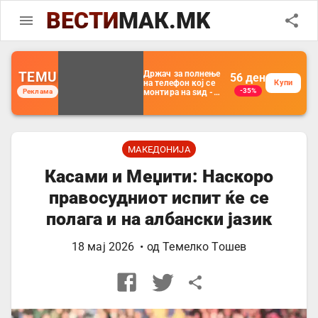
ВЕСТИ
МАК.MK
TEMU
Држач за полнење
56
ден
на телефон кој се
Купи
-35%
Реклама
монтира на ѕид -
Мултифункционален
пластичен
организатор за
чување на покрај
кревет и за ТВ
далечински
МАКЕДОНИЈА
управувач
Касами и Меџити: Наскоро
правосудниот испит ќе се
полага и на албански јазик
18 мај 2026
• од
Темелко Тошев