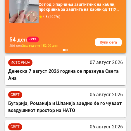
Сет од 5 парчиња заштитник на кабли,
прекривка за заштита на кабли од ТПУ,
додатоци за заштита на кабли, без
4.8
(
10276
)
батерија, за мобилни телефони, комплет
за заштита на податочни линии
54
ден
-73%
Купи сега
206
ден
Заштедете
152.00
ден
07 август 2026
ИСТОРИЈА
Денеска 7 август 2026 година се празнува Света
Ана
06 август 2026
СВЕТ
Бугарија, Романија и Шпанија заедно ќе го чуваат
воздушниот простор на НАТО
06 август 2026
СВЕТ