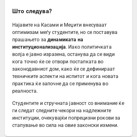
Што следува?
Најавите на Касами и Меџити внесуваат
оптимизам меѓу студентите, но се поставува
прашањето за
динамиката на
институционализација
. Иако политичката
волја е јавно изразена, останува да се види
кога точно ќе се отвори постапката во
законодавниот дом, како ќе се дефинираат
техничките аспекти на испитот и кога новата
практика ќе започне да се применува во
реалноста.
Студентите и стручната јавност со внимание ќе
ги следат следните чекори на надлежните
институции, очекувајќи попрецизни рокови за
стапување во сила на овие законски измени.