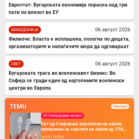
Евростат: Бугарската економија порасна над три
пати по влезот во ЕУ
06 август 2026
МАКЕДОНИЈА
Филипче: Власта е исплашена, посегна по децата,
организаторите и напаѓачите мора да одговараат
06 август 2026
СВЕТ
Бугарската трага во вселенскиот бизнис: Во
Софија се гради еден од најголемите вселенски
центри во Европа
TEMU
Реклама
#1 Најпродаван артикл
Сет од 5 парчиња заштитник на кабли,
прекривка за заштита на кабли од ТПУ,
додатоци за заштита на кабли, без
4.8
(
10276
)