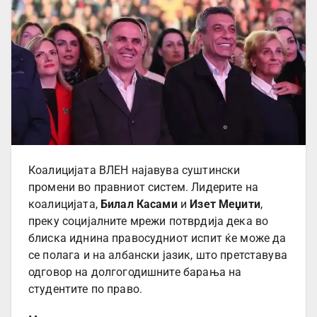
Коалицијата ВЛЕН најавува суштински
промени во правниот систем. Лидерите на
коалицијата,
Билал Касами
и
Изет Меџити
,
преку социјалните мрежи потврдија дека во
блиска иднина правосудниот испит ќе може да
се полага и на албански јазик, што претставува
одговор на долгогодишните барања на
студентите по право.