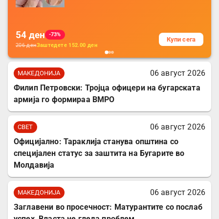
батерија, за мобилни телефони, комплет
за заштита на податочни линии
54
ден
-73%
Купи сега
206
ден
Заштедете
152.00
ден
06 август 2026
МАКЕДОНИЈА
Филип Петровски: Тројца офицери на бугарската
армија го формираа ВМРО
06 август 2026
СВЕТ
Официјално: Тараклија станува општина со
специјален статус за заштита на Бугарите во
Молдавија
06 август 2026
МАКЕДОНИЈА
Заглавени во просечност: Матурантите со послаб
успех, Власта не гледа проблем