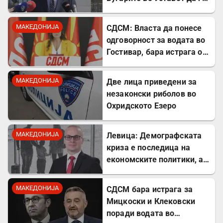
претстави како победа
МАКЕДОНИЈА
СДСМ: Власта да понесе
одговорност за водата во
Гостивар, бара истрага од
Обвинителството
МАКЕДОНИЈА
Две лица приведени за
незаконски риболов во
Охридското Езеро
МАКЕДОНИЈА
Левица: Демографската
криза е последица на
економските политики, а
не на граѓаните
МАКЕДОНИЈА
СДСМ бара истрага за
Мицкоски и Клековски
поради водата во