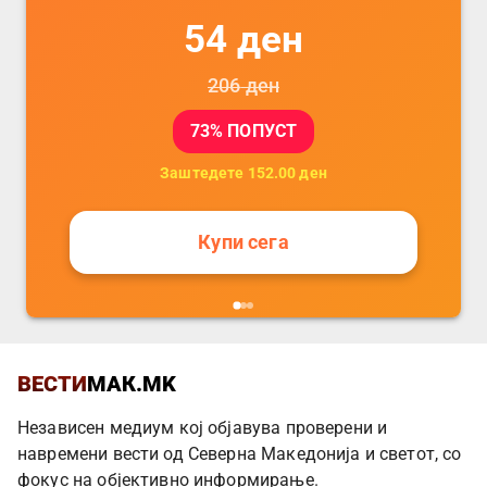
54
ден
206
ден
73
% ПОПУСТ
Заштедете
152.00
ден
Купи сега
ВЕСТИ
МАК.MK
Независен медиум кој објавува проверени и
навремени вести од Северна Македонија и светот, со
фокус на објективно информирање.