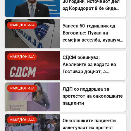
30 години, источниот дел
од Коридорот 8 ќе биде
завршен
МАКЕДОНИЈА
Уапсен 60-годишник од
Боговиње: Пукал на
семејна веселба, куршум
оштетил покрив на куќа
МАКЕДОНИЈА
СДСМ обвинува:
Анализите за водата во
Гостивар доцнат, а
граѓаните се изложени на
ризик
МАКЕДОНИЈА
ЛДП со поддршка за
протестот на онколошките
пациенти
МАКЕДОНИЈА
Онколошките пациенти
излегуваат на протест