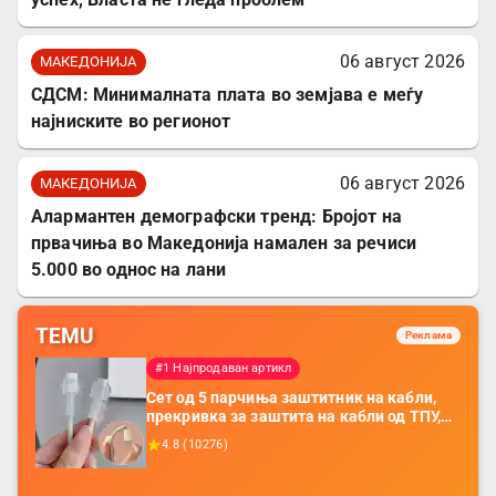
06 август 2026
МАКЕДОНИЈА
СДСМ: Минималната плата во земјава е меѓу
најниските во регионот
06 август 2026
МАКЕДОНИЈА
Алармантен демографски тренд: Бројот на
првачиња во Македонија намален за речиси
5.000 во однос на лани
TEMU
Реклама
#1 Најпродаван артикл
Сет од 5 парчиња заштитник на кабли,
прекривка за заштита на кабли од ТПУ,
додатоци за заштита на кабли, без
4.8
(
10276
)
батерија, за мобилни телефони, комплет
за заштита на податочни линии