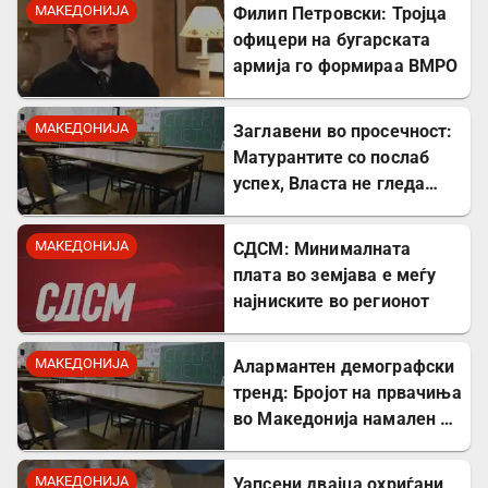
одговараат
МАКЕДОНИЈА
Филип Петровски: Тројца
офицери на бугарската
армија го формираа ВМРО
МАКЕДОНИЈА
Заглавени во просечност:
Матурантите со послаб
успех, Власта не гледа
проблем
МАКЕДОНИЈА
СДСМ: Минималната
плата во земјава е меѓу
најниските во регионот
МАКЕДОНИЈА
Алармантен демографски
тренд: Бројот на првачиња
во Македонија намален за
речиси 5.000 во однос на
лани
МАКЕДОНИЈА
Уапсени двајца охриѓани,