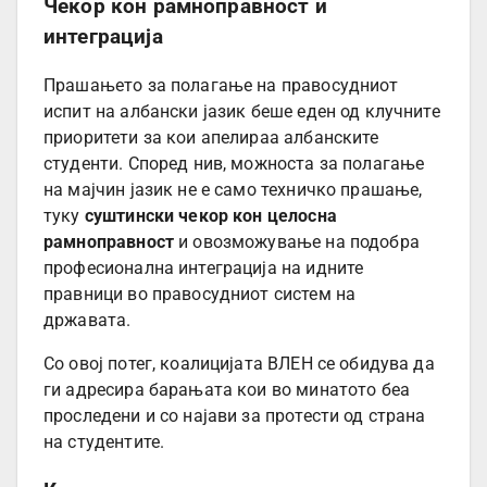
Чекор кон рамноправност и
интеграција
Прашањето за полагање на правосудниот
испит на албански јазик беше еден од клучните
приоритети за кои апелираа албанските
студенти. Според нив, можноста за полагање
на мајчин јазик не е само техничко прашање,
туку
суштински чекор кон целосна
рамноправност
и овозможување на подобра
професионална интеграција на идните
правници во правосудниот систем на
државата.
Со овој потег, коалицијата ВЛЕН се обидува да
ги адресира барањата кои во минатото беа
проследени и со најави за протести од страна
на студентите.