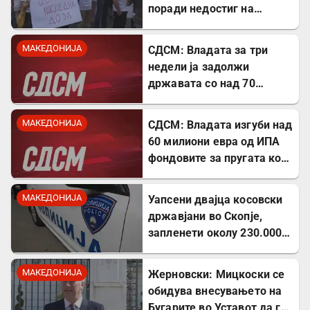
поради недостиг на
лекови
МАКЕДОНИЈА
СДСМ: Владата за три
недели ја задолжи
државата со над 70
милиони евра
МАКЕДОНИЈА
СДСМ: Владата изгуби над
60 милиони евра од ИПА
фондовите за пругата кон
Бугарија
МАКЕДОНИЈА
Уапсени двајца косовски
државјани во Скопје,
запленети околу 230.000
евра
МАКЕДОНИЈА
Жерновски: Мицкоски се
обидува внесувањето на
Бугарите во Уставот да го