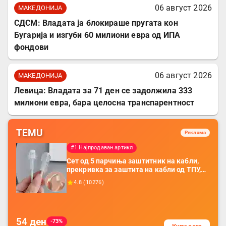
06 август 2026
МАКЕДОНИЈА
СДСМ: Владата ја блокираше пругата кон
Бугарија и изгуби 60 милиони евра од ИПА
фондови
06 август 2026
МАКЕДОНИЈА
Левица: Владата за 71 ден се задолжила 333
милиони евра, бара целосна транспарентност
TEMU
Реклама
#1 Најпродаван артикл
Сет од 5 парчиња заштитник на кабли,
прекривка за заштита на кабли од ТПУ,
додатоци за заштита на кабли, без
4.8
(
10276
)
батерија, за мобилни телефони, комплет
за заштита на податочни линии
54
ден
-73%