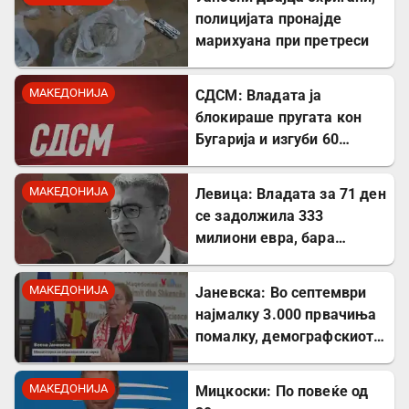
полицијата пронајде
марихуана при претреси
МАКЕДОНИЈА
СДСМ: Владата ја
блокираше пругата кон
Бугарија и изгуби 60
милиони евра од ИПА
фондови
МАКЕДОНИЈА
Левица: Владата за 71 ден
се задолжила 333
милиони евра, бара
целосна транспарентност
МАКЕДОНИЈА
Јаневска: Во септември
најмалку 3.000 првачиња
помалку, демографскиот
пад е загрижувачки
МАКЕДОНИЈА
Мицкоски: По повеќе од