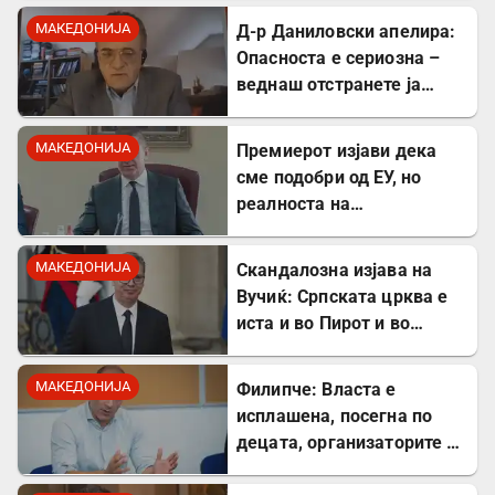
МАКЕДОНИЈА
Д-р Даниловски апелира:
Опасноста е сериозна –
веднаш отстранете ја
застоената вода за да се
заштитите од
МАКЕДОНИЈА
Премиерот изјави дека
западнонилска треска!
сме подобри од ЕУ, но
реалноста на
потрошувачката кошница
го демантира
МАКЕДОНИЈА
Скандалозна изјава на
Вучиќ: Српската црква е
иста и во Пирот и во
Скопје
МАКЕДОНИЈА
Филипче: Власта е
исплашена, посегна по
децата, организаторите и
напаѓачите мора да