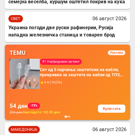
семејна веселба, куршум оштетил покрив на куќа
06 август 2026
СВЕТ
Украина погоди две руски рафинерии, Русија
нападна железничка станица и товарен брод
TEMU
Реклама
#1 Најпродаван артикл
Сет од 5 парчиња заштитник на кабли,
прекривка за заштита на кабли од ТПУ,
додатоци за заштита на кабли, без
4.8
(
10276
)
батерија, за мобилни телефони, комплет
за заштита на податочни линии
54
ден
-73%
Купи сега
206
ден
Заштедете
152.00
ден
06 август 2026
МАКЕДОНИЈА