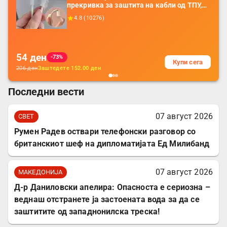
прекривка за заштита на кабли од ТПУ,
додатоци за заштита на кабли, без
4.8
(
10276
)
батерија, за мобилни телефони, комплет
за заштита на податочни линии
54
ден
-73%
Купи сега
206
ден
Заштедете
152.00
ден
Последни вести
07 август 2026
СВЕТ
Румен Радев оствари телефонски разговор со
британскиот шеф на дипломатијата Ед Милибанд
07 август 2026
МАКЕДОНИЈА
Д-р Даниловски апелира: Опасноста е сериозна –
веднаш отстранете ја застоената вода за да се
заштитите од западнонилска треска!