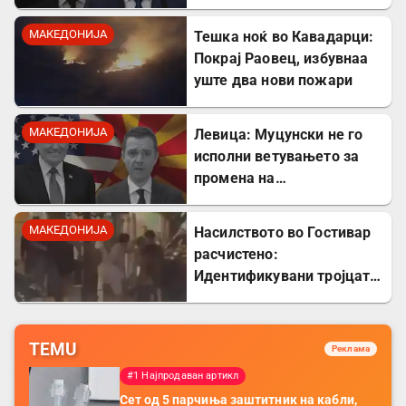
Гостивар
МАКЕДОНИЈА
Тешка ноќ во Кавадарци:
Покрај Раовец, избувнаа
уште два нови пожари
МАКЕДОНИЈА
Левица: Муцунски не го
исполни ветувањето за
промена на
американската визната
политика
МАКЕДОНИЈА
Насилството во Гостивар
расчистено:
Идентификувани тројцата
напаѓачи, двајца се
малолетници
TEMU
Реклама
#1 Најпродаван артикл
Сет од 5 парчиња заштитник на кабли,