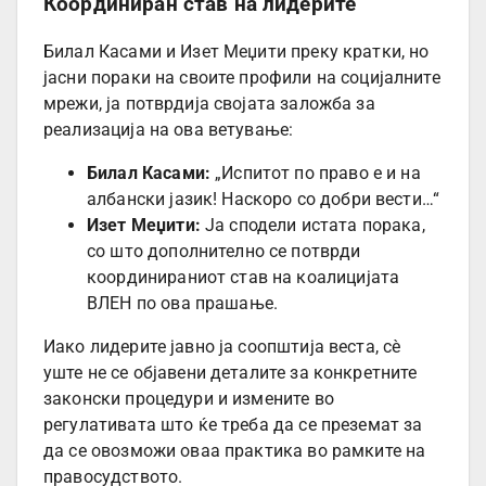
Координиран став на лидерите
Билал Касами и Изет Меџити преку кратки, но
јасни пораки на своите профили на социјалните
мрежи, ја потврдија својата заложба за
реализација на ова ветување:
Билал Касами:
„Испитот по право е и на
албански јазик! Наскоро со добри вести…“
Изет Меџити:
Ја сподели истата порака,
со што дополнително се потврди
координираниот став на коалицијата
ВЛЕН по ова прашање.
Иако лидерите јавно ја соопштија веста, сè
уште не се објавени деталите за конкретните
законски процедури и измените во
регулативата што ќе треба да се преземат за
да се овозможи оваа практика во рамките на
правосудството.