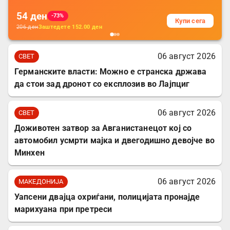
54
ден
-73%
Купи сега
206
ден
Заштедете
152.00
ден
06 август 2026
СВЕТ
Германските власти: Можно е странска држава
да стои зад дронот со експлозив во Лајпциг
06 август 2026
СВЕТ
Доживотен затвор за Авганистанецот кој со
автомобил усмрти мајка и двегодишно девојче во
Минхен
06 август 2026
МАКЕДОНИЈА
Уапсени двајца охриѓани, полицијата пронајде
марихуана при претреси