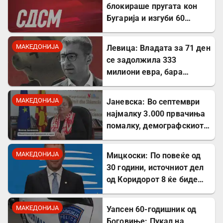
блокираше пругата кон
Бугарија и изгуби 60
милиони евра од ИПА
фондови
МАКЕДОНИЈА
Левица: Владата за 71 ден
се задолжила 333
милиони евра, бара
целосна транспарентност
МАКЕДОНИЈА
Јаневска: Во септември
најмалку 3.000 првачиња
помалку, демографскиот
пад е загрижувачки
МАКЕДОНИЈА
Мицкоски: По повеќе од
30 години, источниот дел
од Коридорот 8 ќе биде
завршен
МАКЕДОНИЈА
Уапсен 60-годишник од
Боговиње: Пукал на