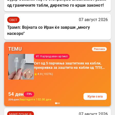
од граничните табли, директно го крши законот!
07 август 2026
СВЕТ
Трамп: Војната со Иран ќе заврши „многу
наскоро“
TEMU
Реклама
#1 Најпродаван артикл
Сет од 5 парчиња заштитник на кабли,
прекривка за заштита на кабли од ТПУ,
додатоци за заштита на кабли, без
4.8
(
10276
)
батерија, за мобилни телефони, комплет
за заштита на податочни линии
54
ден
-73%
Купи сега
206
ден
Заштедете
152.00
ден
07 август 2026
МАКЕДОНИЈА