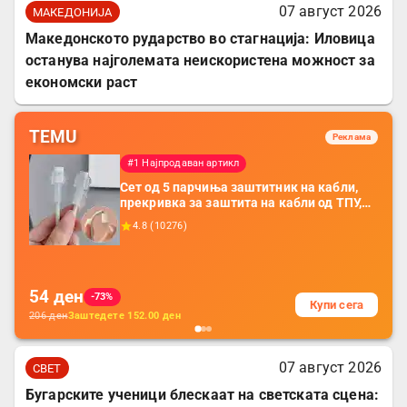
07 август 2026
МАКЕДОНИЈА
Македонското рударство во стагнација: Иловица
останува најголемата неискористена можност за
економски раст
TEMU
Реклама
#1 Најпродаван артикл
Сет од 5 парчиња заштитник на кабли,
прекривка за заштита на кабли од ТПУ,
додатоци за заштита на кабли, без
4.8
(
10276
)
батерија, за мобилни телефони, комплет
за заштита на податочни линии
54
ден
-73%
Купи сега
206
ден
Заштедете
152.00
ден
07 август 2026
СВЕТ
Бугарските ученици блескаат на светската сцена: