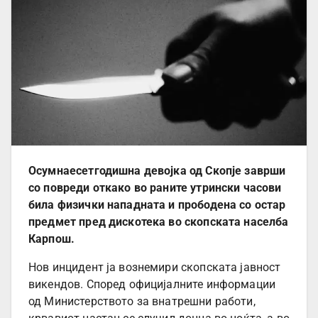
Осумнаесетгодишна девојка од Скопје заврши
со повреди откако во раните утрински часови
била физички нападната и прободена со остар
предмет пред дискотека во скопската населба
Карпош.
Нов инцидент ја вознемири скопската јавност
викендов. Според официјалните информации
од Министерството за внатрешни работи,