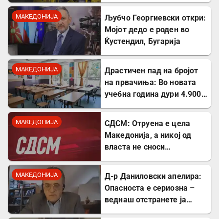
неискористена можност
за економски раст
МАКЕДОНИЈА
Љубчо Георгиевски откри:
Мојот дедо е роден во
Ќустендил, Бугарија
МАКЕДОНИЈА
Драстичен пад на бројот
на првачиња: Во новата
учебна година дури 4.900
помалку ученици во прво
одделение
МАКЕДОНИЈА
СДСМ: Отруена е цела
Македонија, а никој од
власта не сноси
одговорност
МАКЕДОНИЈА
Д-р Даниловски апелира:
Опасноста е сериозна –
веднаш отстранете ја
застоената вода за да се