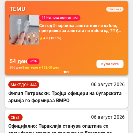
TEMU
Реклама
#1 Најпродаван артикл
Сет од 5 парчиња заштитник на кабли,
прекривка за заштита на кабли од ТПУ,
додатоци за заштита на кабли, без
4.8
(
10276
)
батерија, за мобилни телефони, комплет
за заштита на податочни линии
54
ден
-73%
Купи сега
206
ден
Заштедете
152.00
ден
06 август 2026
МАКЕДОНИЈА
Филип Петровски: Тројца офицери на бугарската
армија го формираа ВМРО
06 август 2026
СВЕТ
Официјално: Тараклија станува општина со