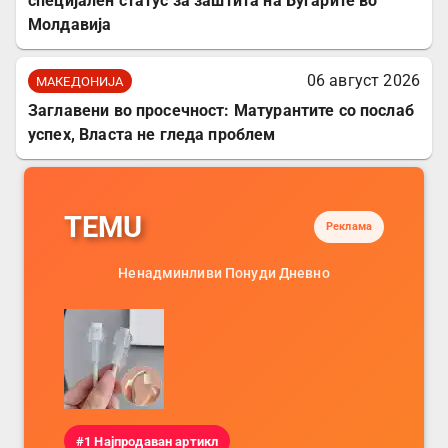
специјален статус за заштита на Бугарите во
Молдавија
06 август 2026
МАКЕДОНИЈА
Заглавени во просечност: Матурантите со послаб
успех, Власта не гледа проблем
TEMU
Реклама
Ненадминливи Понуди Дневно
#1 Најпродаван артикл