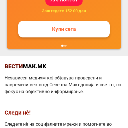
Заштедете
152.00
ден
Купи сега
ВЕСТИ
МАК.MK
Независен медиум кој објавува проверени и
навремени вести од Северна Македонија и светот, со
фокус на објективно информирање.
Следи нè!
Следете нè на социјалните мрежи и помогнете во