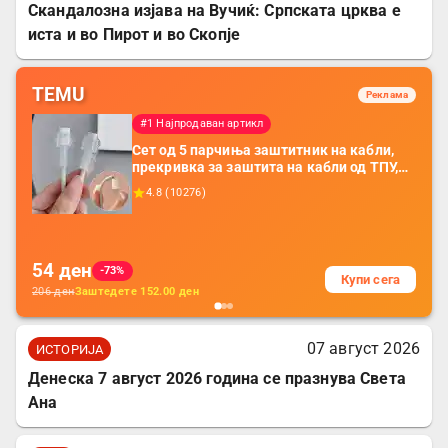
Скандалозна изјава на Вучиќ: Српската црква е
иста и во Пирот и во Скопје
TEMU
Реклама
#1 Најпродаван артикл
Сет од 5 парчиња заштитник на кабли,
прекривка за заштита на кабли од ТПУ,
додатоци за заштита на кабли, без
4.8
(
10276
)
батерија, за мобилни телефони, комплет
за заштита на податочни линии
54
ден
-73%
Купи сега
206
ден
Заштедете
152.00
ден
07 август 2026
ИСТОРИЈА
Денеска 7 август 2026 година се празнува Света
Ана