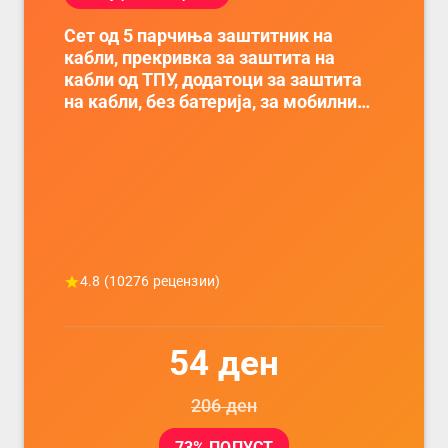
Сет од 5 парчиња заштитник на
кабли, прекривка за заштита на
кабли од ТПУ, додатоци за заштита
на кабли, без батерија, за мобилни
телефони, комплет за заштита на
податочни линии
4.8
(
10276
рецензии)
54
ден
206
ден
73
% ПОПУСТ