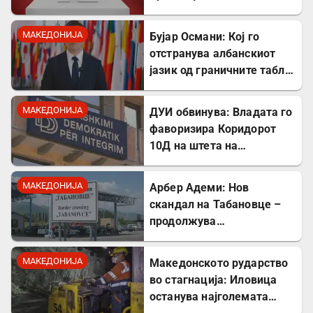
октомври
МАКЕДОНИЈА
Бујар Османи: Кој го
отстранува албанскиот
јазик од граничните табли,
директно го крши законот!
МАКЕДОНИЈА
ДУИ обвинува: Владата го
фаворизира Коридорот
10Д на штета на
стратешкиот Коридор 8
МАКЕДОНИЈА
Арбер Адеми: Нов
скандал на Табановце –
продолжува
дискриминацијата кон
албанскиот јазик
МАКЕДОНИЈА
Македонското рударство
во стагнација: Иловица
останува најголемата