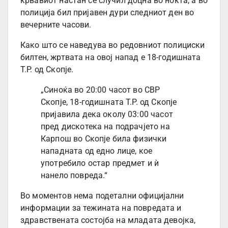
крвавиот настан се случил доцна во ноќта, а во
полиција бил пријавен дури следниот ден во
вечерните часови.
Како што се наведува во редовниот полициски
билтен, жртвата на овој напад е 18-годишната
Т.Р. од Скопје.
„Синоќа во 20:00 часот во СВР
Скопје, 18-годишната Т.Р. од Скопје
пријавила дека околу 03:00 часот
пред дискотека на подрачјето на
Карпош во Скопје била физички
нападната од едно лице, кое
употребило остар предмет и ѝ
нанело повреда.“
Во моментов нема подетални официјални
информации за тежината на повредата и
здравствената состојба на младата девојка,