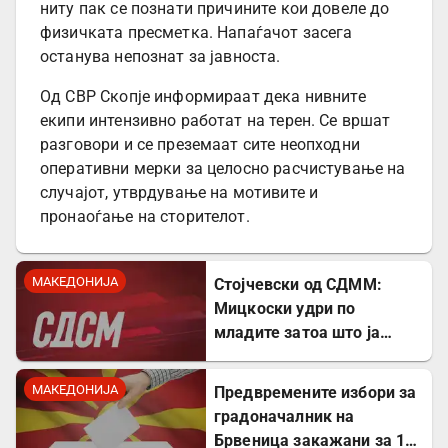
ниту пак се познати причините кои довеле до
физичката пресметка. Напаѓачот засега
останува непознат за јавноста.
Од СВР Скопје информираат дека нивните
екипи интензивно работат на терен. Се вршат
разговори и се преземаат сите неопходни
оперативни мерки за целосно расчистување на
случајот, утврдување на мотивите и
пронаоѓање на сторителот.
МАКЕДОНИЈА
Стојчевски од СДММ:
Мицкоски удри по
младите затоа што ја
кажаа вистината, но тие
не се плашат и ќе победат!
МАКЕДОНИЈА
Предвремените избори за
градоначалник на
Брвеница закажани за 18