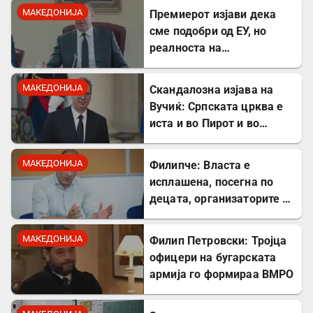
заштитите од
МАКЕДОНИЈА
Премиерот изјави дека
западнонилска треска!
сме подобри од ЕУ, но
реалноста на
потрошувачката кошница
го демантира
МАКЕДОНИЈА
Скандалозна изјава на
Вучиќ: Српската црква е
иста и во Пирот и во
Скопје
МАКЕДОНИЈА
Филипче: Власта е
исплашена, посегна по
децата, организаторите и
напаѓачите мора да
одговараат
МАКЕДОНИЈА
Филип Петровски: Тројца
офицери на бугарската
армија го формираа ВМРО