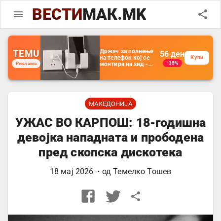
ВЕСТИ
МАК.MK
TEMU
Држач за полнење
56
ден
на телефон кој се
Купи
-35%
Реклама
монтира на ѕид -
Мултифункционален
пластичен
организатор за
чување на покрај
кревет и за ТВ
далечински
МАКЕДОНИЈА
управувач
УЖАС ВО КАРПОШ: 18-годишна
девојка нападната и прободена
пред скопска дискотека
18 мај 2026
• од
Темелко Тошев