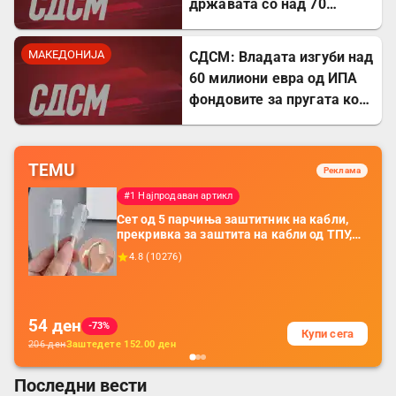
државата со над 70
милиони евра
МАКЕДОНИЈА
СДСМ: Владата изгуби над
60 милиони евра од ИПА
фондовите за пругата кон
Бугарија
TEMU
Реклама
#1 Најпродаван артикл
Сет од 5 парчиња заштитник на кабли,
прекривка за заштита на кабли од ТПУ,
додатоци за заштита на кабли, без
4.8
(
10276
)
батерија, за мобилни телефони, комплет
за заштита на податочни линии
54
ден
-73%
Купи сега
206
ден
Заштедете
152.00
ден
Последни вести