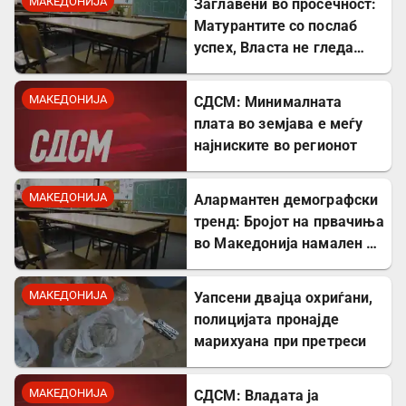
МАКЕДОНИЈА
Заглавени во просечност:
Матурантите со послаб
успех, Власта не гледа
проблем
МАКЕДОНИЈА
СДСМ: Минималната
плата во земјава е меѓу
најниските во регионот
МАКЕДОНИЈА
Алармантен демографски
тренд: Бројот на првачиња
во Македонија намален за
речиси 5.000 во однос на
лани
МАКЕДОНИЈА
Уапсени двајца охриѓани,
полицијата пронајде
марихуана при претреси
МАКЕДОНИЈА
СДСМ: Владата ја