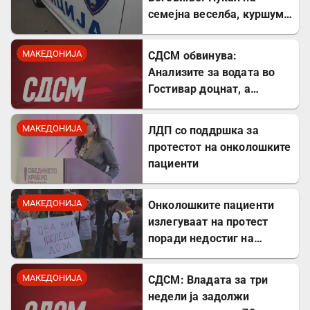
семејна веселба, куршум
оштетил покрив на куќа
МАКЕДОНИЈА
СДСМ обвинува:
Анализите за водата во
Гостивар доцнат, а
граѓаните се изложени на
ризик
МАКЕДОНИЈА
ЛДП со поддршка за
протестот на онколошките
пациенти
МАКЕДОНИЈА
Онколошките пациенти
излегуваат на протест
поради недостиг на
лекови
МАКЕДОНИЈА
СДСМ: Владата за три
недели ја задолжи