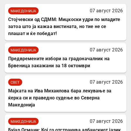
07 август 2026
МАКЕДОНИЈА
Стојчевски од СДММ: Мицкоски удри по младите
затоа што ја кажаа вистината, но тие не се
плашат и ќе победат!
07 август 2026
МАКЕДОНИЈА
Предвремените избори за градоначалник на
Брвеница закажани за 18 октомври
07 август 2026
СВЕТ
Мајката на Ива Михаилова бара лекување за
ќерка си и праведно судење во Северна
Македонија
07 август 2026
МАКЕДОНИЈА
Бујар Османи: Кој го отстранува албанскиот јазик