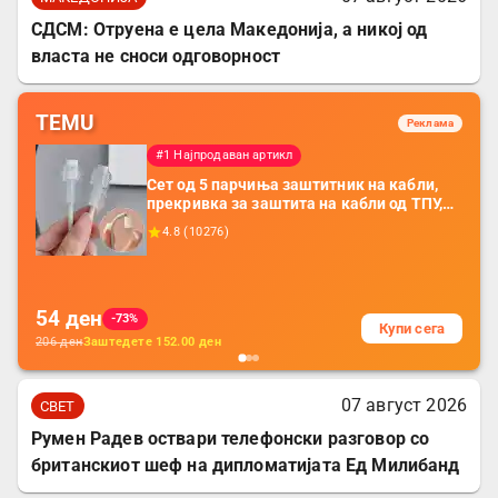
СДСМ: Отруена е цела Македонија, а никој од
власта не сноси одговорност
TEMU
Реклама
#1 Најпродаван артикл
Сет од 5 парчиња заштитник на кабли,
прекривка за заштита на кабли од ТПУ,
додатоци за заштита на кабли, без
4.8
(
10276
)
батерија, за мобилни телефони, комплет
за заштита на податочни линии
54
ден
-73%
Купи сега
206
ден
Заштедете
152.00
ден
07 август 2026
СВЕТ
Румен Радев оствари телефонски разговор со
британскиот шеф на дипломатијата Ед Милибанд