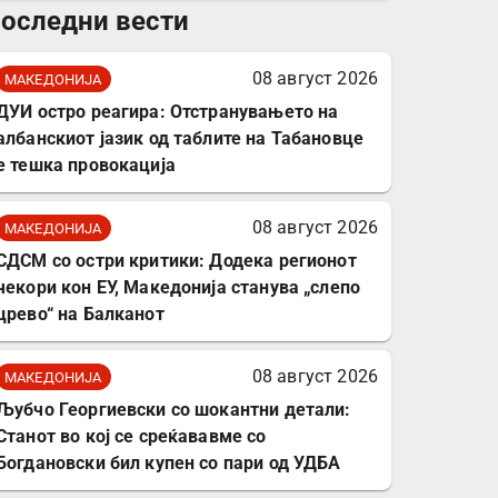
оследни вести
комплет за заштита на
податочни линии
08 август 2026
МАКЕДОНИЈА
ДУИ остро реагира: Отстранувањето на
албанскиот јазик од таблите на Табановце
е тешка провокација
08 август 2026
МАКЕДОНИЈА
СДСМ со остри критики: Додека регионот
чекори кон ЕУ, Македонија станува „слепо
црево“ на Балканот
08 август 2026
МАКЕДОНИЈА
Љубчо Георгиевски со шокантни детали:
Станот во кој се среќававме со
Богдановски бил купен со пари од УДБА