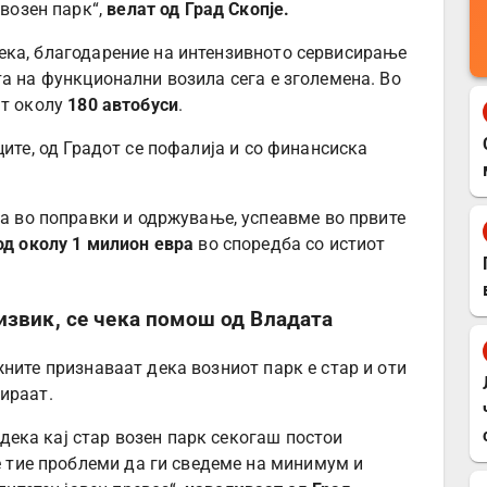
возен парк“,
велат од Град Скопје.
ека, благодарение на интензивното сервисирање
а на функционални возила сега е зголемена. Во
ат околу
180 автобуси
.
ците, од Градот се пофалија и со финансиска
а во поправки и одржување, успеавме во првите
од околу 1 милион евра
во споредба со истиот
извик, се чека помош од Владата
ните признаваат дека возниот парк е стар и оти
ираат.
 дека кај стар возен парк секогаш постои
е тие проблеми да ги сведеме на минимум и