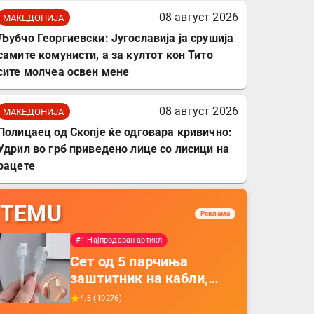
08 август 2026
МАКЕДОНИЈА
Љубчо Георгиевски: Југославија ја срушија
самите комунисти, а за култот кон Тито
сите молчеа освен мене
08 август 2026
МАКЕДОНИЈА
Полицаец од Скопје ќе одговара кривично:
Удрил во грб приведено лице со лисици на
рацете
TEMU
Реклама
#1 Најпродаван артикл
Сет од 5 парчиња
заштитник на кабли,
прекривка за заштита
4.8
(
10276
)
на кабли од ТПУ,