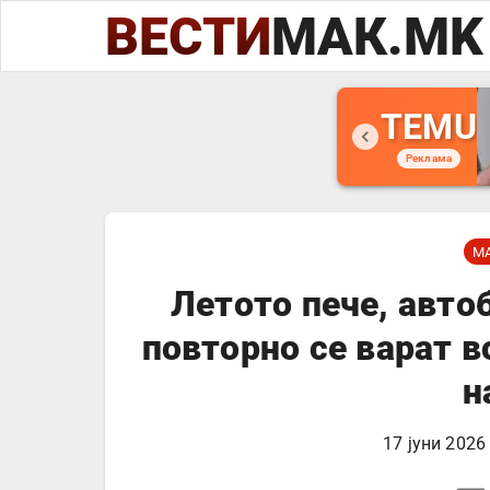
ВЕСТИ
МАК.MK
TEMU
Реклама
М
Летото пече, авто
повторно се варат в
н
17 јуни 2026