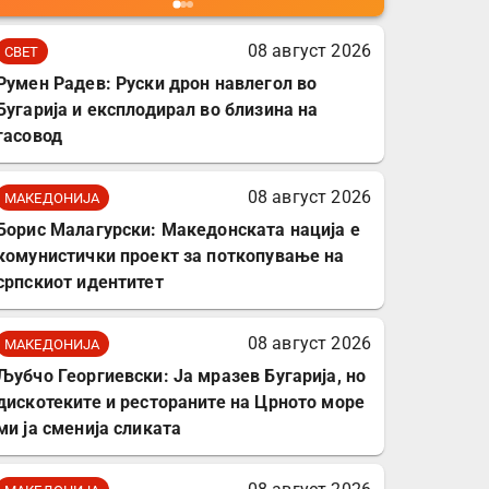
мобилни телефони,
комплет за заштита на
08 август 2026
СВЕТ
податочни линии
Румен Радев: Руски дрон навлегол во
Бугарија и експлодирал во близина на
гасовод
08 август 2026
МАКЕДОНИЈА
Борис Малагурски: Македонската нација е
комунистички проект за поткопување на
српскиот идентитет
08 август 2026
МАКЕДОНИЈА
Љубчо Георгиевски: Ја мразев Бугарија, но
дискотеките и рестораните на Црното море
ми ја сменија сликата