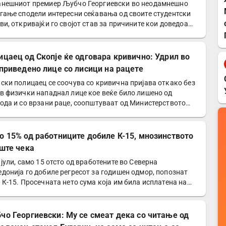
е
нешниот премиер Љубчо Георгиевски во неодамнешно
гање сподели интересни сеќавања од своите студентски
ви, откривајќи го својот став за причините кои доведоа…
ицаец од Скопје ќе одговара кривично: Удрил во
 приведено лице со лисици на рацете
ски полицаец се соочува со кривична пријава откако без
в физички нападнал лице кое веќе било лишено од
ода и со врзани раце, соопштуваат од Министерството
о 15% од работниците добиле К-15, мнозинството
уште чека
 јули, само 15 отсто од вработените во Северна
донија го добиле регресот за годишен одмор, попознат
 К-15. Просечната нето сума која им била исплатена на
е…
чо Георгиевски: Му се смеат дека со читање од