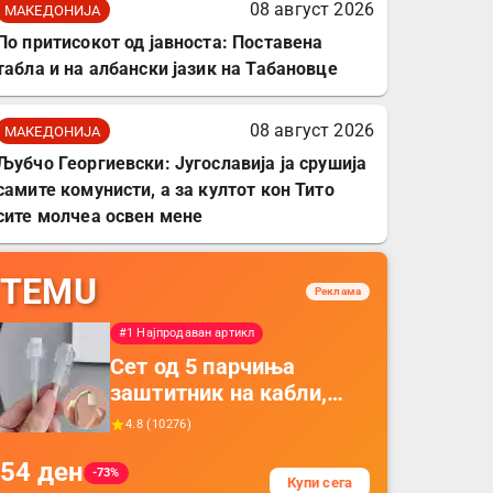
08 август 2026
МАКЕДОНИЈА
По притисокот од јавноста: Поставена
табла и на албански јазик на Табановце
08 август 2026
МАКЕДОНИЈА
Љубчо Георгиевски: Југославија ја срушија
самите комунисти, а за култот кон Тито
сите молчеа освен мене
TEMU
Реклама
#1 Најпродаван артикл
Сет од 5 парчиња
заштитник на кабли,
прекривка за заштита
4.8
(
10276
)
на кабли од ТПУ,
54
ден
додатоци за заштита на
-73%
Купи сега