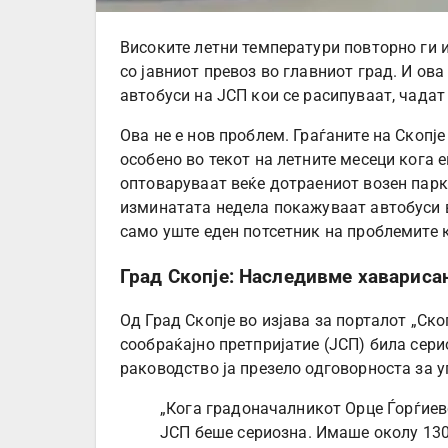
Високите летни температури повторно ги
со јавниот превоз во главниот град. И ова
автобуси на ЈСП кои се расипуваат, чадат
Ова не е нов проблем. Граѓаните на Скопје
особено во текот на летните месеци кога
оптоваруваат веќе дотраениот возен парк
изминатата недела покажуваат автобуси в
само уште еден потсетник на проблемите к
Град Скопје: Наследивме хаварисан
Од Град Скопје во изјава за порталот „Ско
сообраќајно претпријатие (ЈСП) била сер
раководство ја презело одговорноста за 
„Кога градоначалникот Орце Ѓорѓиевс
ЈСП беше сериозна. Имаше околу 130