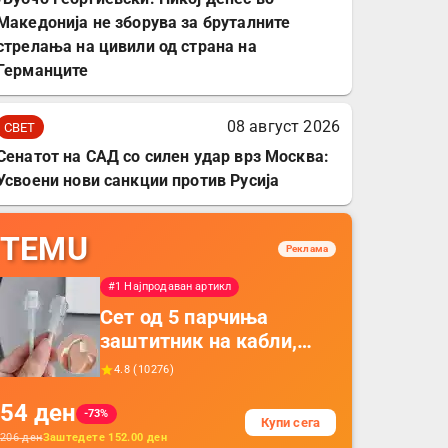
Македонија не зборува за бруталните
стрелања на цивили од страна на
Германците
08 август 2026
СВЕТ
Сенатот на САД со силен удар врз Москва:
Усвоени нови санкции против Русија
TEMU
Реклама
#1 Најпродаван артикл
Сет од 5 парчиња
заштитник на кабли,
прекривка за заштита
4.8
(
10276
)
на кабли од ТПУ,
54
ден
додатоци за заштита на
-73%
Купи сега
кабли, без батерија, за
206
ден
Заштедете
152.00
ден