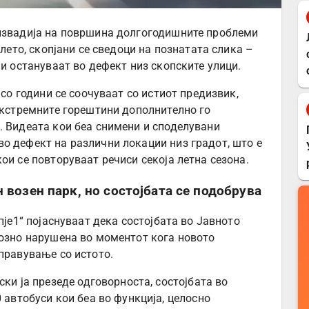
 извадија на површина долгогодишните проблеми
 лето, скопјани се сведоци на познатата слика –
 и остануваат во дефект низ скопските улици.
 со години се соочуваат со истиот предизвик,
 екстремните горештини дополнително го
. Видеата кои беа снимени и споделувани
о дефект на различни локации низ градот, што е
ои се повторуваат речиси секоја летна сезона.
 возен парк, но состојбата се подобрува
пје1“ појаснуваат дека состојбата во Јавното
иозно нарушена во моментот кога новото
управување со истото.
ки ја презеде одговорноста, состојбата во
 автобуси кои беа во функција, целосно