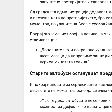
запуштено претпријатие и хаварисан 
Од градската администрација додаваат д
и вложувањата во претпријатието, бројкат
моментов, по улиците на Скопје сообраќа
Покрај зголемениот број на возила на ули
стабилизација:
„Дополнително, и покрај вложувањат
шест месеци да направиме
заштеди 
период минатата година.“
Старите автобуси остануваат пред
И покрај напорите за сервисирање, надлеж
дефектите не можат целосно да се елимин
„Факт е дека автобусите не се нови и
можност за дефекти, но нашата цел 