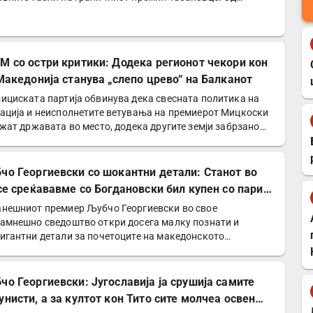
ијата…
М со остри критики: Додека регионот чекори кон
 Македонија станува „слепо црево“ на Балканот
ициската партија обвинува дека свесната политика на
ација и неисполнетите ветувања на премиерот Мицкоски
ржат државата во место, додека другите земји забрзано…
чо Георгиевски со шокантни детали: Станот во
 се среќававме со Богдановски бил купен со пари
УДБА
нешниот премиер Љубчо Георгиевски во свое
амнешно сведоштво откри досега малку познати и
игантни детали за почетоците на македонското
иотско движење и…
чо Георгиевски: Југославија ја срушија самите
унисти, а за култот кон Тито сите молчеа освен