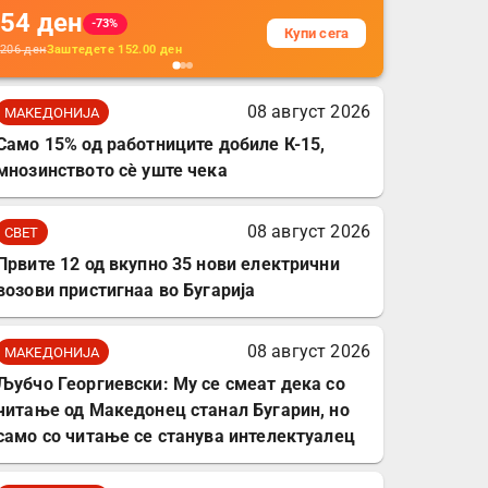
54
ден
додатоци за заштита на
-73%
Купи сега
кабли, без батерија, за
206
ден
Заштедете
152.00
ден
мобилни телефони,
комплет за заштита на
08 август 2026
МАКЕДОНИЈА
податочни линии
Само 15% од работниците добиле К-15,
мнозинството сè уште чека
08 август 2026
СВЕТ
Првите 12 од вкупно 35 нови електрични
возови пристигнаа во Бугарија
08 август 2026
МАКЕДОНИЈА
Љубчо Георгиевски: Му се смеат дека со
читање од Македонец станал Бугарин, но
само со читање се станува интелектуалец