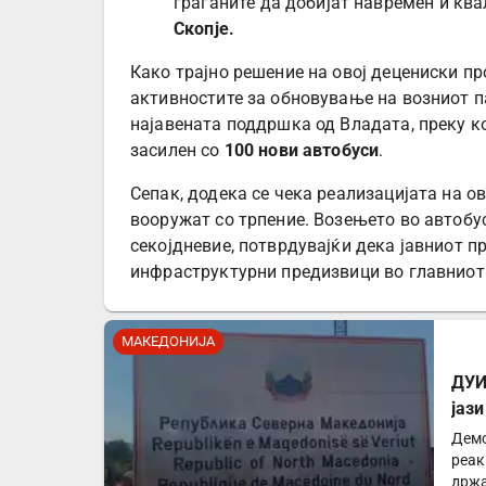
граѓаните да добијат навремен и ква
Скопје.
Како трајно решение на овој децениски п
активностите за обновување на возниот п
најавената поддршка од Владата, преку ко
засилен со
100 нови автобуси
.
Сепак, додека се чека реализацијата на ов
вооружат со трпение. Возењето во автобус
секојдневие, потврдувајќи дека јавниот п
инфраструктурни предизвици во главниот
МАКЕДОНИЈА
ДУИ
јаз
Демо
реак
држа