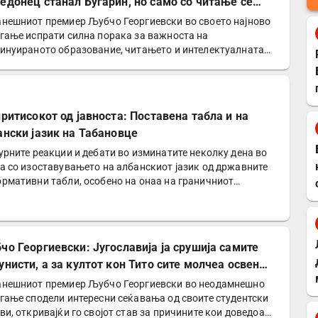
едонец станал Бугарин, но само со читање се
нува интелектуалец
нешниот премиер Љубчо Георгиевски во своето најново
гање испрати силна порака за важноста на
инуираното образование, читањето и интелектуалната
оградба…
притисокот од јавноста: Поставена табла и на
ански јазик на Табановце
урните реакции и дебати во изминатите неколку дена во
а со изоставувањето на албанскиот јазик од државните
рмативни табли, особено на онаа на граничниот…
чо Георгиевски: Југославија ја срушија самите
унисти, а за култот кон Тито сите молчеа освен
е
нешниот премиер Љубчо Георгиевски во неодамнешно
гање сподели интересни сеќавања од своите студентски
ви, откривајќи го својот став за причините кои доведоа…