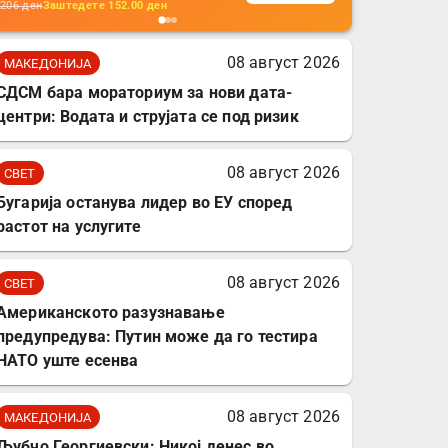
кабли, без батерија, за
206
ден
Заштедете
152.00
ден
мобилни телефони,
комплет за заштита на
08 август 2026
МАКЕДОНИЈА
податочни линии
СДСМ бара мораториум за нови дата-
центри: Водата и струјата се под ризик
08 август 2026
СВЕТ
Бугарија останува лидер во ЕУ според
растот на услугите
08 август 2026
СВЕТ
Американското разузнавање
предупредува: Путин може да го тестира
НАТО уште есенва
08 август 2026
МАКЕДОНИЈА
Љубчо Георгиевски: Никој денес во