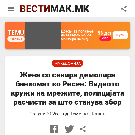
ВЕСТИ
МАК.MK
TEMU
Држач за полнење
56
ден
на телефон кој се
Купи
-35%
Реклама
монтира на ѕид -
Мултифункционален
пластичен
организатор за
чување на покрај
кревет и за ТВ
далечински
МАКЕДОНИЈА
управувач
Жена со секира демолира
банкомат во Ресен: Видеото
кружи на мрежите, полицијата
расчисти за што станува збор
16 јуни 2026
• од
Темелко Тошев