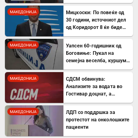
пад е загрижувачки
МАКЕДОНИЈА
Мицкоски: По повеќе од
30 години, источниот дел
од Коридорот 8 ќе биде
завршен
МАКЕДОНИЈА
Уапсен 60-годишник од
Боговиње: Пукал на
семејна веселба, куршум
оштетил покрив на куќа
МАКЕДОНИЈА
СДСМ обвинува:
Анализите за водата во
Гостивар доцнат, а
граѓаните се изложени на
ризик
МАКЕДОНИЈА
ЛДП со поддршка за
протестот на онколошките
пациенти