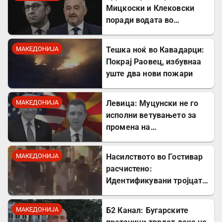
Мицкоски и Клековски
поради водата во
Гостивар
МАКЕДОНИЈА
Тешка ноќ во Кавадарци:
Покрај Раовец, избувнаа
уште два нови пожари
МАКЕДОНИЈА
Левица: Муцунски не го
исполни ветувањето за
промена на
американската визната
политика
МАКЕДОНИЈА
Насилството во Гостивар
расчистено:
Идентификувани тројцата
напаѓачи, двајца се
малолетници
МАКЕДОНИЈА
Б2 Канал: Бугарските