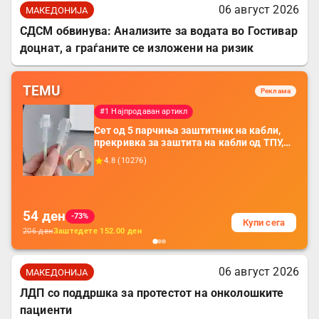
06 август 2026
МАКЕДОНИЈА
СДСМ обвинува: Анализите за водата во Гостивар
доцнат, а граѓаните се изложени на ризик
TEMU
Реклама
#1 Најпродаван артикл
Сет од 5 парчиња заштитник на кабли,
прекривка за заштита на кабли од ТПУ,
додатоци за заштита на кабли, без
4.8
(
10276
)
батерија, за мобилни телефони, комплет
за заштита на податочни линии
54
ден
-73%
Купи сега
206
ден
Заштедете
152.00
ден
06 август 2026
МАКЕДОНИЈА
ЛДП со поддршка за протестот на онколошките
пациенти