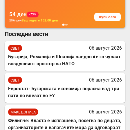
54
ден
-73%
Купи сега
206
ден
Заштедете
152.00
ден
Последни вести
06 август 2026
СВЕТ
Бугарија, Романија и Шпанија заедно ќе го чуваат
воздушниот простор на НАТО
06 август 2026
СВЕТ
Евростат: Бугарската економија порасна над три
пати по влезот во ЕУ
06 август 2026
МАКЕДОНИЈА
Филипче: Власта е исплашена, посегна по децата,
организаторите и напаѓачите мора да одговараат