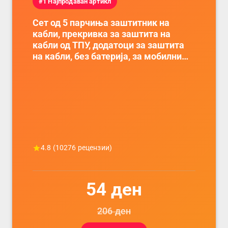
#1 Најпродаван артикл
Сет од 5 парчиња заштитник на
кабли, прекривка за заштита на
кабли од ТПУ, додатоци за заштита
на кабли, без батерија, за мобилни
телефони, комплет за заштита на
податочни линии
4.8
(
10276
рецензии)
54
ден
206
ден