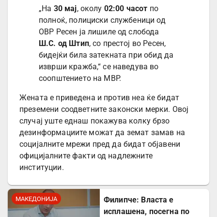
„На
30 мај
, околу
02:00 часот
по
полноќ, полициски службеници од
ОВР Ресен ја лишиле од слобода
Ш.С. од Штип
, со престој во Ресен,
бидејќи била затекната при обид да
изврши кражба,“ се наведува во
соопштението на МВР.
Жената е приведена и против неа ќе бидат
преземени соодветните законски мерки. Овој
случај уште еднаш покажува колку брзо
дезинформациите можат да земат замав на
социјалните мрежи пред да бидат објавени
официјалните факти од надлежните
институции.
МАКЕДОНИЈА
Филипче: Власта е
исплашена, посегна по