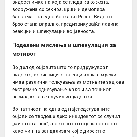
видеоснимка на која се гледа како жена,
вооружена со секира, крши и демолира
банкомат на една банка во Ресен. Видеото
брзо стана вирално, предизвикувајќи лавина
реакции и шпекулации во јавноста.
Поделени мислења и шпекулации за
мотивот
Во дел од објавите што го придружуваат
видеото, корисниците на социјалните мрежи
имаа различни толкувања за мотивите зад ова
екстремно однесување, како и за точниот
период кога се случил инцидентот.
Во натписот на една од најсподелуваните
објави се тврдеше дека инцидентот се случил
„минатата ноќ“, а авторот го оцени настанот
како чин на вандализам кој е директно