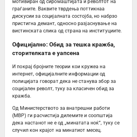
мотивиран од сиромаштијата и револтот на
граѓаните. Ваквите тврдења поттикнаа
дискусии за социјалната состојба, но набрзо
пристигна демант, односно разјаснување на
вистинската слика од страна на институциите.
Официјално: Обид за тешка кражба,
сторителката е уапсена
И покрај бројните теории кои кружеа на
интернет, официјалните информации од
полицијата говорат дека не станува збор за
социјален револт, туку за класичен обид за
кражба.
Од Министерството за внатрешни работи
(МВР) ги расчистија дилемите и соопштија
дека настанот не е од „минатата ноќ“, туку се
случил кон крајот на минатиот месец.