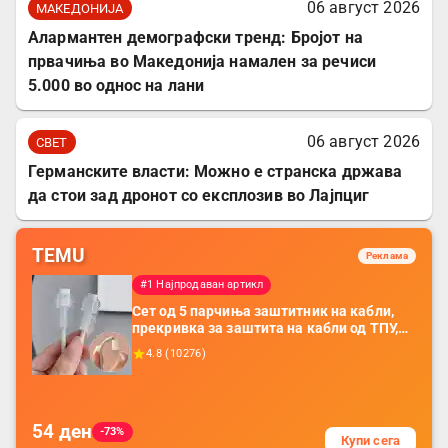
06 август 2026
МАКЕДОНИЈА
Алармантен демографски тренд: Бројот на
првачиња во Македонија намален за речиси
5.000 во однос на лани
06 август 2026
СВЕТ
Германските власти: Можно е странска држава
да стои зад дронот со експлозив во Лајпциг
TEMU
Реклама
#1 Најпродаван артикл
Сет од 5 парчиња заштитник на кабли,
прекривка за заштита на кабли од ТПУ,
додатоци за заштита на кабли, без
4.8
(
10276
)
батерија, за мобилни телефони, комплет
за заштита на податочни линии
54
ден
-73%
Купи сега