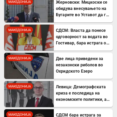
МАКЕДОНИЈА
Жерновски: Мицкоски се
обидува внесувањето на
Бугарите во Уставот да го
претстави како победа
МАКЕДОНИЈА
СДСМ: Власта да понесе
одговорност за водата во
Гостивар, бара истрага од
Обвинителството
МАКЕДОНИЈА
Две лица приведени за
незаконски риболов во
Охридското Езеро
МАКЕДОНИЈА
Левица: Демографската
криза е последица на
економските политики, а
не на граѓаните
МАКЕДОНИЈА
СДСМ бара истрага за