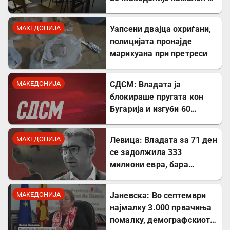
речиси 5.000 во однос на
лани
МАКЕДОНИЈА
Уапсени двајца охриѓани,
полицијата пронајде
марихуана при претреси
МАКЕДОНИЈА
СДСМ: Владата ја
блокираше пругата кон
Бугарија и изгуби 60
милиони евра од ИПА
фондови
МАКЕДОНИЈА
Левица: Владата за 71 ден
се задолжила 333
милиони евра, бара
целосна транспарентност
МАКЕДОНИЈА
Јаневска: Во септември
најмалку 3.000 првачиња
помалку, демографскиот