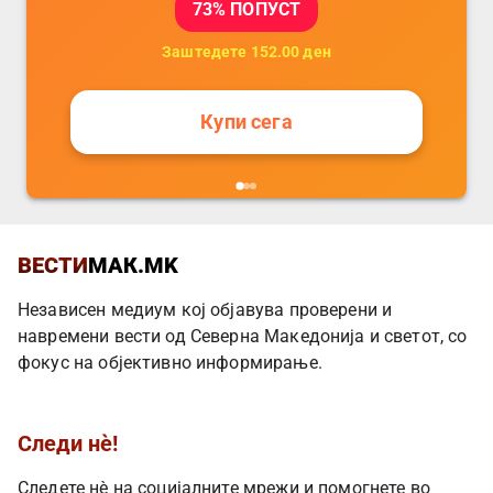
73
% ПОПУСТ
Заштедете
152.00
ден
Купи сега
ВЕСТИ
МАК.MK
Независен медиум кој објавува проверени и
навремени вести од Северна Македонија и светот, со
фокус на објективно информирање.
Следи нè!
Следете нè на социјалните мрежи и помогнете во