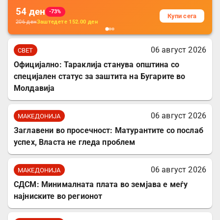
54
ден
-73%
Купи сега
206
ден
Заштедете
152.00
ден
06 август 2026
СВЕТ
Официјално: Тараклија станува општина со
специјален статус за заштита на Бугарите во
Молдавија
06 август 2026
МАКЕДОНИЈА
Заглавени во просечност: Матурантите со послаб
успех, Власта не гледа проблем
06 август 2026
МАКЕДОНИЈА
СДСМ: Минималната плата во земјава е меѓу
најниските во регионот