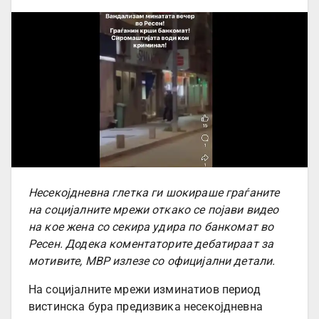
Несекојдневна глетка ги шокираше граѓаните
на социјалните мрежи откако се појави видео
на кое жена со секира удира по банкомат во
Ресен. Додека коментаторите дебатираат за
мотивите, МВР излезе со официјални детали.
На социјалните мрежи изминатиов период
вистинска бура предизвика несекојдневна