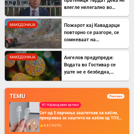
пратеници тврдат дека не
влегле нелегално во
Северна Македонија
МАКЕДОНИЈА
Пожарот кај Кавадарци
повторно се разгоре, се
сомневаат на
подметнување
МАКЕДОНИЈА
Ангелов предупреди:
Водата во Гостивар се
уште не е безбедна,
содржи опасна бактерија
TEMU
Реклама
#1 Најпродаван артикл
Сет од 5 парчиња заштитник на кабли,
прекривка за заштита на кабли од ТПУ,
додатоци за заштита на кабли, без
4.8
(
10276
)
батерија, за мобилни телефони, комплет
за заштита на податочни линии