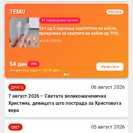
TEMU
Реклама
#1 Најпродаван артикл
Сет од 5 парчиња заштитник на кабли,
прекривка за заштита на кабли од ТПУ,
додатоци за заштита на кабли, без
4.8
(
10276
)
батерија, за мобилни телефони, комплет
за заштита на податочни линии
54
ден
-73%
Купи сега
206
ден
Заштедете
152.00
ден
06 август 2026
ДРУГО
7 август 2026 – Светата великомаченичка
Христина, девицата што пострада за Христовата
вера
05 август 2026
СВЕТ