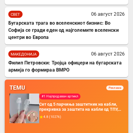
06 август 2026
СВЕТ
Бугарската трага во вселенскиот бизнис: Во
Софија се гради еден од најголемите вселенски
центри во Европа
06 август 2026
МАКЕДОНИЈА
Филип Петровски: Тројца офицери на бугарската
армија го формираа ВМРО
TEMU
Реклама
#1 Најпродаван артикл
Сет од 5 парчиња заштитник на кабли,
прекривка за заштита на кабли од ТПУ,
додатоци за заштита на кабли, без
4.8
(
10276
)
батерија, за мобилни телефони, комплет
за заштита на податочни линии