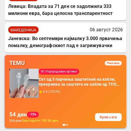
Левица: Владата за 71 ден се задолжила 333
милиони евра, бара целосна транспарентност
06 август 2026
МАКЕДОНИЈА
Јаневска: Во септември најмалку 3.000 првачиња
помалку, демографскиот пад е загрижувачки
TEMU
Реклама
#1 Најпродаван артикл
Сет од 5 парчиња заштитник на кабли,
прекривка за заштита на кабли од ТПУ,
додатоци за заштита на кабли, без
4.8
(
10276
)
батерија, за мобилни телефони, комплет
за заштита на податочни линии
54
ден
-73%
Купи сега
206
ден
Заштедете
152.00
ден