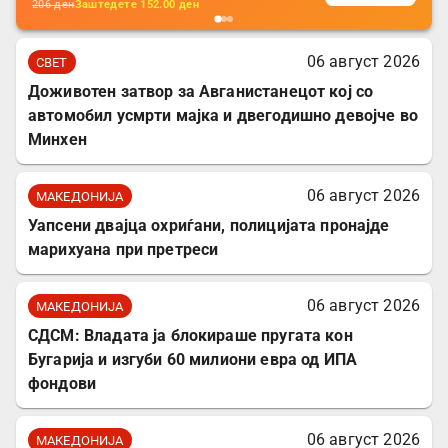
206
ден
Заштедете
152.00
ден
06 август 2026
СВЕТ
Доживотен затвор за Авганистанецот кој со
автомобил усмрти мајка и двегодишно девојче во
Минхен
06 август 2026
МАКЕДОНИЈА
Уапсени двајца охриѓани, полицијата пронајде
марихуана при претреси
06 август 2026
МАКЕДОНИЈА
СДСМ: Владата ја блокираше пругата кон
Бугарија и изгуби 60 милиони евра од ИПА
фондови
06 август 2026
МАКЕДОНИЈА