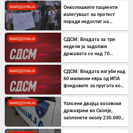
МАКЕДОНИЈА
Онколошките пациенти
излегуваат на протест
поради недостиг на
лекови
МАКЕДОНИЈА
СДСМ: Владата за три
недели ја задолжи
државата со над 70
милиони евра
МАКЕДОНИЈА
СДСМ: Владата изгуби над
60 милиони евра од ИПА
фондовите за пругата кон
Бугарија
МАКЕДОНИЈА
Уапсени двајца косовски
државјани во Скопје,
запленети околу 230.000
евра