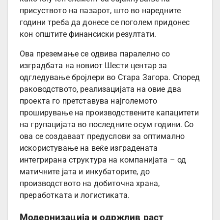
присуството на пазарот, што во наредните
години треба да донесе се поголем придонес
кон општите финансиски резултати.
Ова преземање се одвива паралелно со
изградбата на новиот Шести центар за
одгледување бројлери во Стара Загора. Според
раководството, реализацијата на овие два
проекта го претставува најголемото
проширување на производствените капацитети
на групацијата во последните осум години. Со
ова се создаваат предуслови за оптимално
искористување на веќе изградената
интегрирана структура на компанијата – од
матичните јата и инкубаторите, до
производството на добиточна храна,
преработката и логистиката.
Модернизација и одржлив раст