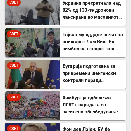
СВЕТ
Украина пресретнала над
82% од 133-те дронови
лансирани во масовниот
руски ноќен напад
СВЕТ
Тајван му оддаде почит на
книжарот Лам Винг Ки,
симбол на отпорот кон
комунистите во Пекинг
СВЕТ
Бугарија подготвена за
привремени шенгенски
контроли поради
мигрантската криза во
Сеута
СВЕТ
Хамбург ја одбележа
ЛГБТ+ парадата со
засилено обезбедување
по нападот во Берлин
СВЕТ
Фон дер Лајен: ЕУ ќе