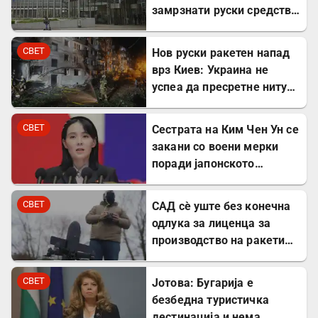
замрзнати руски средства
за поддршка на Украина
СВЕТ
Нов руски ракетен напад
врз Киев: Украина не
успеа да пресретне ниту
една ракета
СВЕТ
Сестрата на Ким Чен Ун се
закани со воени мерки
поради јапонското
вооружување
СВЕТ
САД сè уште без конечна
одлука за лиценца за
производство на ракети
„Патриот“ во Украина
СВЕТ
Јотова: Бугарија е
безбедна туристичка
дестинација и нема