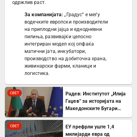
одржлив раст.
За компанијата:
„Градус“ е меѓу
водечките европски производители
на приплодни јајца и еднодневни
пилиња, развивајќи целосно
интегриран модел кој опфаќа
матични јата, инкубатори,
производство на добиточна храна,
живинарски фарми, кланици и
логистика.
СВЕТ
Радев: Институтот „Илија
Гаџев“ за историјата на
Македонските Бугари
стана државна
сопственост
СВЕТ
ЕУ префрли уште 1,4
милијарди евра од