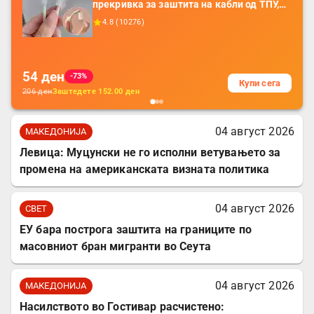
прекривка за заштита на кабли од ТПУ,
додатоци за заштита на кабли, без
4.8
(
10276
)
батерија, за мобилни телефони, комплет
за заштита на податочни линии
54
ден
-73%
Купи сега
206
ден
Заштедете
152.00
ден
04 август 2026
МАКЕДОНИЈА
Левица: Муцунски не го исполни ветувањето за
промена на американската визната политика
04 август 2026
СВЕТ
ЕУ бара построга заштита на границите по
масовниот бран мигранти во Сеута
04 август 2026
МАКЕДОНИЈА
Насилството во Гостивар расчистено: