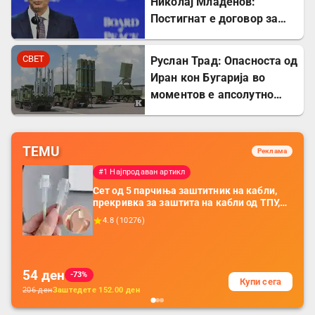
Николај Младенов:
Постигнат е договор за
разоружување на Газа и
Хамас
СВЕТ
Руслан Трад: Опасноста од
Иран кон Бугарија во
моментов е апсолутно
нула
TEMU
Реклама
#1 Најпродаван артикл
Сет од 5 парчиња заштитник на кабли,
прекривка за заштита на кабли од ТПУ,
додатоци за заштита на кабли, без
4.8
(
10276
)
батерија, за мобилни телефони, комплет
за заштита на податочни линии
54
ден
-73%
Купи сега
206
ден
Заштедете
152.00
ден