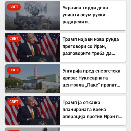
во ИНСАИТ
СВЕТ
Украина тврди дека
уништи осум руски
радарски и
противвоздушни системи
во Краснодар
СВЕТ
Трамп најави нова рунда
преговори со Иран,
разговорите треба да
почнат денес
СВЕТ
Унгарија пред енергетска
криза: Нуклеарната
централа „Пакс“ првпат
целосно запрена по 44
години
СВЕТ
Трамп ја откажа
планираната воена
операција против Иран по
напредокот во
преговорите