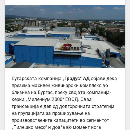
Бугарската компанија
„Градус“ АД
објави дека
презема масивен живинарски комплекс во
близина на Бургас, преку својата компанија-
ќерка „Милениум 2000“ ЕООД. Оваа
трансакција е дел од долгорочната стратегија
на групацијата за проширување на
производствените капацитети во сегментот
„Пилешко месо“ и доаѓа во момент кога