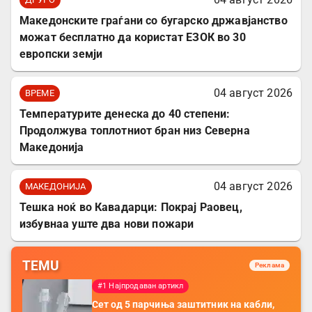
Mакедонските граѓани со бугарско државјанство
можат бесплатно да користат ЕЗОК во 30
европски земји
04 август 2026
ВРЕМЕ
Температурите денеска до 40 степени:
Продолжува топлотниот бран низ Северна
Македонија
04 август 2026
МАКЕДОНИЈА
Тешка ноќ во Кавадарци: Покрај Раовец,
избувнаа уште два нови пожари
TEMU
Реклама
#1 Најпродаван артикл
Сет од 5 парчиња заштитник на кабли,