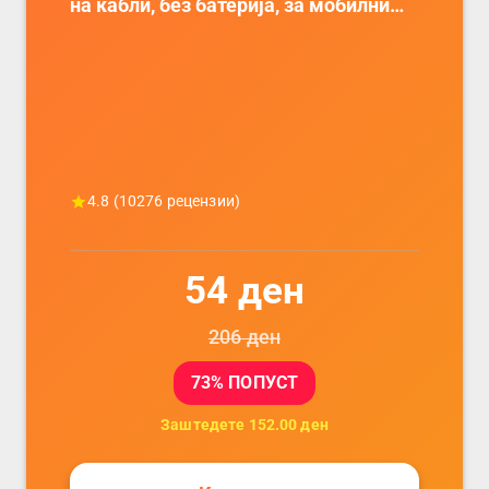
на кабли, без батерија, за мобилни
телефони, комплет за заштита на
податочни линии
4.8
(
10276
рецензии)
54
ден
206
ден
73
% ПОПУСТ
Заштедете
152.00
ден