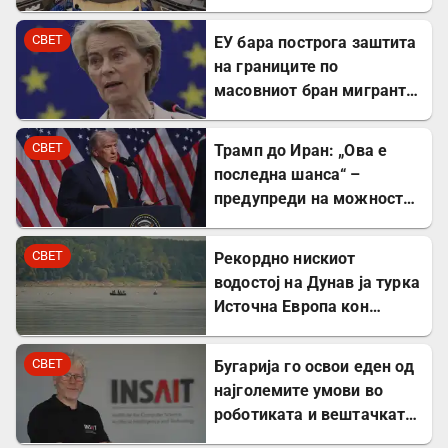
да расте
СВЕТ
ЕУ бара построга заштита
на границите по
масовниот бран мигранти
во Сеута
СВЕТ
Трамп до Иран: „Ова е
последна шанса“ –
предупреди на можност
за „обезглавување“
СВЕТ
Рекордно нискиот
водостој на Дунав ја турка
Источна Европа кон
енергетска криза
СВЕТ
Бугарија го освои еден од
најголемите умови во
роботиката и вештачката
интелигенција – ќе работи