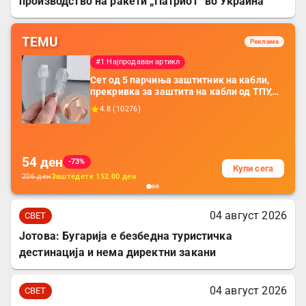
производство на ракети „Патриот“ во Украина
TEMU
Реклама
#1 Најпродаван артикл
Сет од 5 парчиња заштитник на кабли,
прекривка за заштита на кабли од ТПУ,
додатоци за заштита на кабли, без
4.8
(
10276
)
батерија, за мобилни телефони, комплет
за заштита на податочни линии
54
ден
-73%
Купи сега
206
ден
Заштедете
152.00
ден
04 август 2026
СВЕТ
Јотова: Бугарија е безбедна туристичка
дестинација и нема директни закани
04 август 2026
СВЕТ