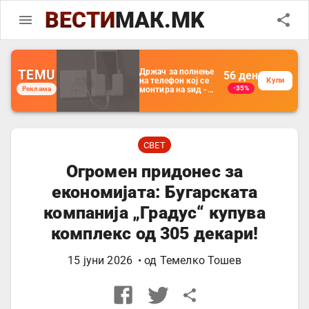
ВЕСТИ
МАК.MK
TEMU
Држач за полнење
56
ден
на телефон кој се
Купи
-35%
Реклама
монтира на ѕид -
Мултифункционален
пластичен
организатор за
чување на покрај
кревет и за ТВ
далечински
СВЕТ
управувач
Огромен придонес за
економијата: Бугарската
компанија „Градус“ купува
комплекс од 305 декари!
15 јуни 2026
• од
Темелко Тошев