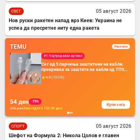
05 август 2026
СВЕТ
Нов руски ракетен напад врз Киев: Украина не
успеа да пресретне ниту една ракета
TEMU
Реклама
#1 Најпродаван артикл
Сет од 5 парчиња заштитник на кабли,
прекривка за заштита на кабли од ТПУ,
додатоци за заштита на кабли, без
4.8
(
10276
)
батерија, за мобилни телефони, комплет
за заштита на податочни линии
54
ден
-73%
Купи сега
206
ден
Заштедете
152.00
ден
05 август 2026
СПОРТ
Шефот на Формула 2: Никола Цолов е главен