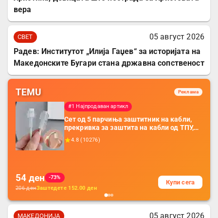
вера
05 август 2026
СВЕТ
Радев: Институтот „Илија Гаџев“ за историјата на
Македонските Бугари стана државна сопственост
TEMU
Реклама
#1 Најпродаван артикл
Сет од 5 парчиња заштитник на кабли,
прекривка за заштита на кабли од ТПУ,
додатоци за заштита на кабли, без
4.8
(
10276
)
батерија, за мобилни телефони, комплет
за заштита на податочни линии
54
ден
-73%
Купи сега
206
ден
Заштедете
152.00
ден
05 август 2026
МАКЕДОНИЈА