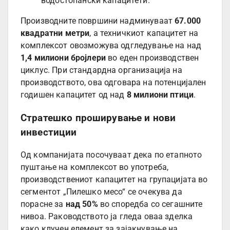
водостопански капацитети.
Производните површини надминуваат
67.000
квадратни метри
, а техничкиот капацитет на
комплексот овозможува одгледување на над
1,4 милиони бројлери
во еден производствен
циклус. При стандардна организација на
производството, ова одговара на потенцијален
годишен капацитет од над
8 милиони птици
.
Стратешко проширување и нови
инвестиции
Од компанијата посочуваат дека по етапното
пуштање на комплексот во употреба,
производствениот капацитет на групацијата во
сегментот „Пилешко месо“ се очекува да
порасне за
над 50%
во споредба со сегашните
нивоа. Раководството ја гледа оваа зделка
како клучен елемент за зајакнување на