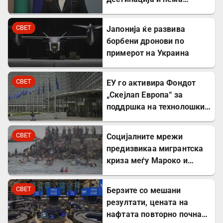
директни закани
СВЕТ
Јапонија ќе развива
борбени дронови по
примерот на Украина
СВЕТ
ЕУ го активира Фондот
„Скејлап Европа“ за
поддршка на технолошки
компании
СВЕТ
Социјалните мрежи
предизвикаа мигрантска
криза меѓу Мароко и
Шпанија
СВЕТ
Берзите со мешани
резултати, цената на
нафтата повторно почна