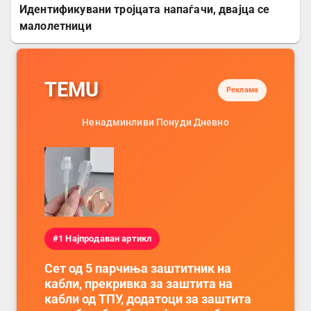
Идентификувани тројцата напаѓачи, двајца се
малолетници
TEMU
Реклама
Ненадминливи Понуди Дневно
#1 Најпродаван артикл
Сет од 5 парчиња заштитник на
кабли, прекривка за заштита на
кабли од ТПУ, додатоци за заштита