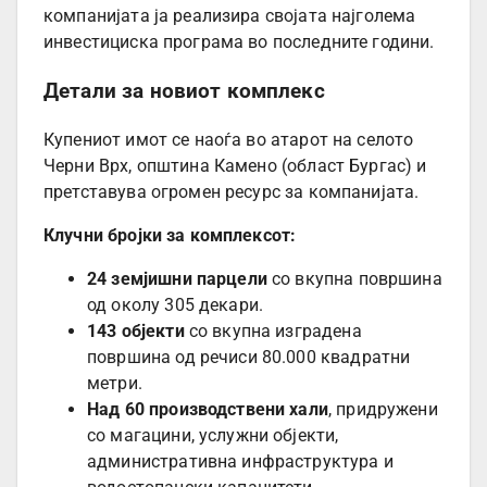
компанијата ја реализира својата најголема
инвестициска програма во последните години.
Детали за новиот комплекс
Купениот имот се наоѓа во атарот на селото
Черни Врх, општина Камено (област Бургас) и
претставува огромен ресурс за компанијата.
Клучни бројки за комплексот:
24 земјишни парцели
со вкупна површина
од околу 305 декари.
143 објекти
со вкупна изградена
површина од речиси 80.000 квадратни
метри.
Над 60 производствени хали
, придружени
со магацини, услужни објекти,
административна инфраструктура и