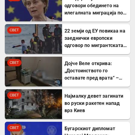
одговори обединето на
илегалната миграција по
случувањата во Сеута
СВЕТ
22 земји од ЕУ повикаа на
заеднички европски
одговор по мигрантската
криза во Сеута
СВЕТ
Дојче Веле открива:
„Достоинството го
оставате пред врата“ –
сведоштва за
породувањата во Србија
СВЕТ
Најмалку девет загинати
во руски ракетен напад
врз Киев
СВЕТ
Бугарскиот дипломат