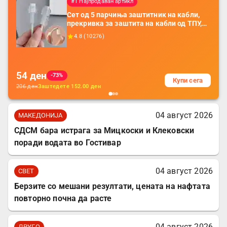
#1 Најпродаван артикл
Сет од 5 парчиња заштитник на кабли,
прекривка за заштита на кабли од ТПУ,
додатоци за заштита на кабли, без
4.8
(
10276
)
батерија, за мобилни телефони, комплет
за заштита на податочни линии
54
ден
-73%
Купи сега
206
ден
Заштедете
152.00
ден
04 август 2026
МАКЕДОНИЈА
СДСМ бара истрага за Мицкоски и Клековски
поради водата во Гостивар
04 август 2026
СВЕТ
Берзите со мешани резултати, цената на нафтата
повторно почна да расте
04 август 2026
ДРУГО