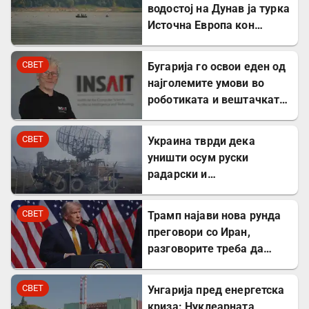
водостој на Дунав ја турка
Источна Европа кон
енергетска криза
СВЕТ
Бугарија го освои еден од
најголемите умови во
роботиката и вештачката
интелигенција – ќе работи
во ИНСАИТ
СВЕТ
Украина тврди дека
уништи осум руски
радарски и
противвоздушни системи
во Краснодар
СВЕТ
Трамп најави нова рунда
преговори со Иран,
разговорите треба да
почнат денес
СВЕТ
Унгарија пред енергетска
криза: Нуклеарната