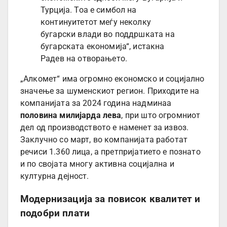
Турција. Тоа е симбол на
континуитетот меѓу неколку
бугарски влади во поддршката на
бугарската економија“, истакна
Радев на отворањето.
„Алкомет“ има огромно економско и социјално
значење за шуменскиот регион. Приходите на
компанијата за 2024 година надминаа
половина милијарда лева
, при што огромниот
дел од производството е наменет за извоз.
Заклучно со март, во компанијата работат
речиси 1.360 лица, а претпријатието е познато
и по својата многу активна социјална и
културна дејност.
Модернизација за повисок квалитет и
подобри плати