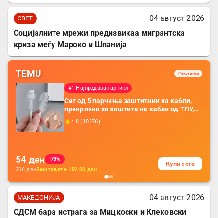
04 август 2026
СВЕТ
Социјалните мрежи предизвикаа мигрантска
криза меѓу Мароко и Шпанија
TEMU
Реклама
#1 Најпродаван артикл
Сет од 5 парчиња заштитник на кабли,
прекривка за заштита на кабли од ТПУ,
додатоци за заштита на кабли, без
4.8
(
10276
)
батерија, за мобилни телефони, комплет
за заштита на податочни линии
54
ден
-73%
Купи сега
206
ден
Заштедете
152.00
ден
04 август 2026
МАКЕДОНИЈА
СДСМ бара истрага за Мицкоски и Клековски