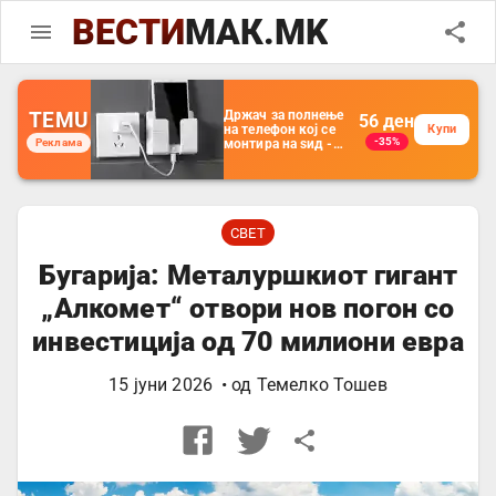
ВЕСТИ
МАК.MK
TEMU
Држач за полнење
56
ден
на телефон кој се
Купи
-35%
Реклама
монтира на ѕид -
Мултифункционален
пластичен
организатор за
чување на покрај
кревет и за ТВ
далечински
СВЕТ
управувач
Бугарија: Металуршкиот гигант
„Алкомет“ отвори нов погон со
инвестиција од 70 милиони евра
15 јуни 2026
• од
Темелко Тошев