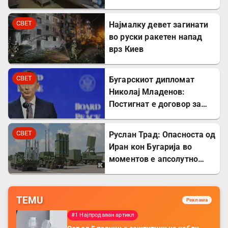
сведоштва за
породувањата во Србија
СВЕТ
Најмалку девет загинати
во руски ракетен напад
врз Киев
СВЕТ
Бугарскиот дипломат
Николај Младенов:
Постигнат е договор за
разоружување на Газа и
Хамас
СВЕТ
Руслан Трад: Опасноста од
Иран кон Бугарија во
моментов е апсолутно
нула
TEMU
Реклама
#1 Најпродаван артикл