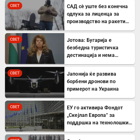
СВЕТ
САД сè уште без конечна
одлука за лиценца за
производство на ракети
„Патриот“ во Украина
СВЕТ
Јотова: Бугарија е
безбедна туристичка
дестинација и нема
директни закани
СВЕТ
Јапонија ќе развива
борбени дронови по
примерот на Украина
СВЕТ
ЕУ го активира Фондот
„Скејлап Европа“ за
поддршка на технолошки
компании