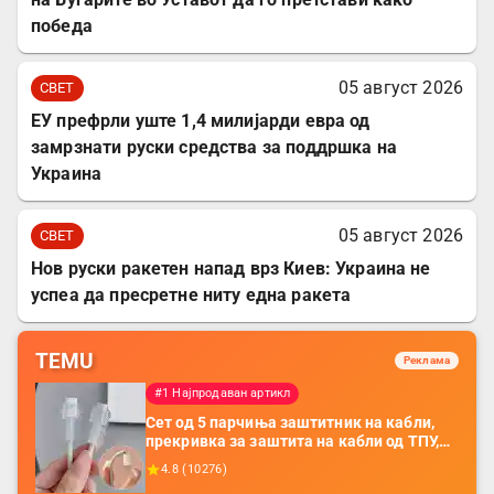
победа
05 август 2026
СВЕТ
ЕУ префрли уште 1,4 милијарди евра од
замрзнати руски средства за поддршка на
Украина
05 август 2026
СВЕТ
Нов руски ракетен напад врз Киев: Украина не
успеа да пресретне ниту една ракета
TEMU
Реклама
#1 Најпродаван артикл
Сет од 5 парчиња заштитник на кабли,
прекривка за заштита на кабли од ТПУ,
додатоци за заштита на кабли, без
4.8
(
10276
)
батерија, за мобилни телефони, комплет