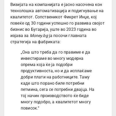
Визијата на компанијата е јасно насочена кон
технолошка автоматизација и подигнување на
квалитетот. Сопственикот Фикрет Инџе, кој
повеќе од 30 години успешно го развива својот
бизнис во Бугарија, уште во 2023 година во
изјава за
Money.bg
ја посочи главната
стратегија на фабриката:
„Она што треба да го правиме е да
инвестираме во многу модерна
опрема која ќе ја подобри
продуктивноста, но и да исплаќаме
добри плати на работниците. Таму
каде што порано биле потребни
петмина, сега се потребни двајца. На
тој начин производството ќе биде
многу подобро, а квалитетот многу
повисок.“