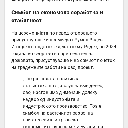
Симбол на економска соработка и
стабилност
На церемонијата по повод отворањето
присуствуваше и премиерот Румен Радев.
Интересен податок е дека токму Радев, во 2024
година во својство на претседател на
државата, присуствуваше и на самиот почеток
на градежните работи на овој проект.
„Покрај целата позитивна
статистика што ја слушнавме денес,
овој настан има димензии далеку
надвор од индустријата и
индустриското производство. Тоа е
симбол на растечкиот развој на
пријателските и трговско-
економските односи меѓу Бугарија и