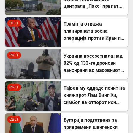
централа „Пакс“ првпат
целосно запрена по 44
години
СВЕТ
Трамп ја откажа
планираната воена
операција против Иран по
напредокот во
преговорите
СВЕТ
Украина пресретнала над
82% од 133-те дронови
лансирани во масовниот
руски ноќен напад
СВЕТ
Тајван му оддаде почит на
книжарот Лам Винг Ки,
симбол на отпорот кон
комунистите во Пекинг
СВЕТ
Бугарија подготвена за
привремени шенгенски