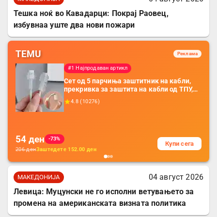
Тешка ноќ во Кавадарци: Покрај Раовец,
избувнаа уште два нови пожари
TEMU
Реклама
#1 Најпродаван артикл
Сет од 5 парчиња заштитник на кабли,
прекривка за заштита на кабли од ТПУ,
додатоци за заштита на кабли, без
4.8
(
10276
)
батерија, за мобилни телефони, комплет
за заштита на податочни линии
54
ден
-73%
Купи сега
206
ден
Заштедете
152.00
ден
04 август 2026
МАКЕДОНИЈА
Левица: Муцунски не го исполни ветувањето за
промена на американската визната политика