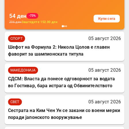
за заштита на податочни линии
54
ден
-73%
Купи сега
206
ден
Заштедете
152.00
ден
05 август 2026
СПОРТ
Шефот на Формула 2: Никола Цолов е главен
фаворит за шампионската титула
05 август 2026
МАКЕДОНИЈА
СДСМ: Власта да понесе одговорност за водата
во Гостивар, бара истрага од Обвинителството
05 август 2026
СВЕТ
Сестрата на Ким Чен Ун се закани со воени мерки
поради јапонското вооружување