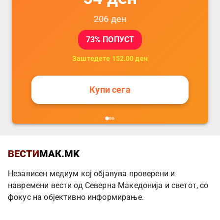
206
ден
73
% ПОПУСТ
Заштедете
152.00
ден
Купи сега
ВЕСТИ
МАК.MK
Независен медиум кој објавува проверени и
навремени вести од Северна Македонија и светот, со
фокус на објективно информирање.