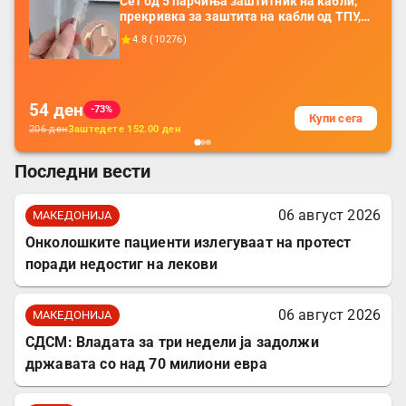
Сет од 5 парчиња заштитник на кабли,
прекривка за заштита на кабли од ТПУ,
додатоци за заштита на кабли, без
4.8
(
10276
)
батерија, за мобилни телефони, комплет
за заштита на податочни линии
54
ден
-73%
Купи сега
206
ден
Заштедете
152.00
ден
Последни вести
06 август 2026
МАКЕДОНИЈА
Онколошките пациенти излегуваат на протест
поради недостиг на лекови
06 август 2026
МАКЕДОНИЈА
СДСМ: Владата за три недели ја задолжи
државата со над 70 милиони евра