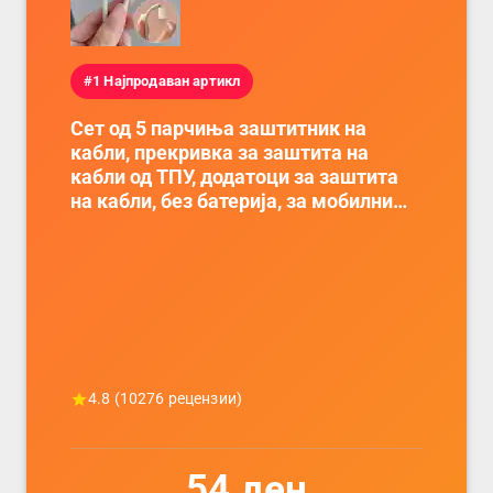
#1 Најпродаван артикл
Сет од 5 парчиња заштитник на
кабли, прекривка за заштита на
кабли од ТПУ, додатоци за заштита
на кабли, без батерија, за мобилни
телефони, комплет за заштита на
податочни линии
4.8
(
10276
рецензии)
54
ден