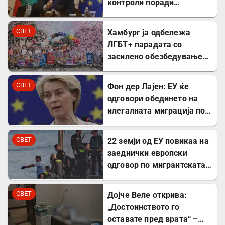
контроли поради
мигрантската криза во
Сеута
СВЕТ
Хамбург ја одбележа
ЛГБТ+ парадата со
засилено обезбедување
по нападот во Берлин
СВЕТ
Фон дер Лајен: ЕУ ќе
одговори обединето на
илегалната миграција по
случувањата во Сеута
СВЕТ
22 земји од ЕУ повикаа на
заеднички европски
одговор по мигрантската
криза во Сеута
СВЕТ
Дојче Веле открива:
„Достоинството го
оставате пред врата“ –