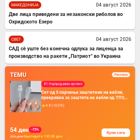
04 август 2026
МАКЕДОНИЈА
Две лица приведени за незаконски риболов во
Охридското Езеро
04 август 2026
СВЕТ
САД сè уште без конечна одлука за лиценца за
производство на ракети „Патриот“ во Украина
TEMU
Реклама
#1 Најпродаван артикл
Сет од 5 парчиња заштитник на кабли,
прекривка за заштита на кабли од ТПУ,
додатоци за заштита на кабли, без
4.8
(
10276
)
батерија, за мобилни телефони, комплет
за заштита на податочни линии
54
ден
-73%
Купи сега
206
ден
Заштедете
152.00
ден