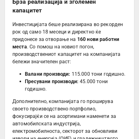
Брза реализација и зголемен
капацитет
Инвестицијата беше реализирана во рекорден
рок од само 18 месеци и директно ќе
придонесе за отворање на
160 нови работни
места
. Со помош на новиот погон,
производствениот капацитет на компанијата
бележи значителен раст:
Валани производи:
115.000 тони годишно.
Пресувани производи:
45.000 тони
годишно.
Дополнително, компанијата го проширува
своето производствено портфолио,
фокусирајќи се на асортимани наменети за
автомобилската индустрија,
електромобилноста, секторот за обновливи
извори на енергија (ОИЕ) и градежништвото.