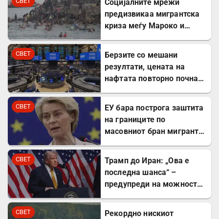
СВЕТ
Социјалните мрежи
предизвикаа мигрантска
криза меѓу Мароко и
Шпанија
СВЕТ
Берзите со мешани
резултати, цената на
нафтата повторно почна
да расте
СВЕТ
ЕУ бара построга заштита
на границите по
масовниот бран мигранти
во Сеута
СВЕТ
Трамп до Иран: „Ова е
последна шанса“ –
предупреди на можност
за „обезглавување“
СВЕТ
Рекордно нискиот