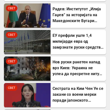
СВЕТ
Радев: Институтот „Илија
Гаџев“ за историјата на
Македонските Бугари
стана државна
сопственост
СВЕТ
ЕУ префрли уште 1,4
милијарди евра од
замрзнати руски средства
за поддршка на Украина
СВЕТ
Нов руски ракетен напад
врз Киев: Украина не
успеа да пресретне ниту
една ракета
СВЕТ
Сестрата на Ким Чен Ун се
закани со воени мерки
поради јапонското
вооружување