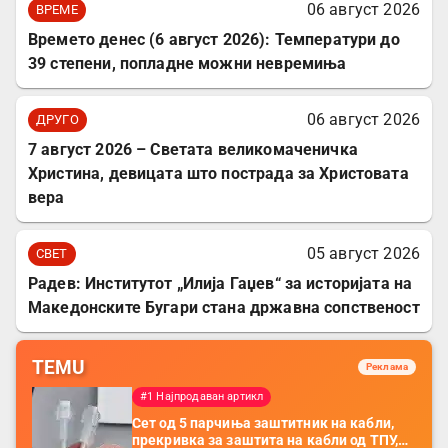
06 август 2026
ВРЕМЕ
Времето денес (6 август 2026): Температури до
39 степени, попладне можни невремиња
06 август 2026
ДРУГО
7 август 2026 – Светата великомаченичка
Христина, девицата што пострада за Христовата
вера
05 август 2026
СВЕТ
Радев: Институтот „Илија Гаџев“ за историјата на
Македонските Бугари стана државна сопственост
TEMU
Реклама
#1 Најпродаван артикл
Сет од 5 парчиња заштитник на кабли,
прекривка за заштита на кабли од ТПУ,