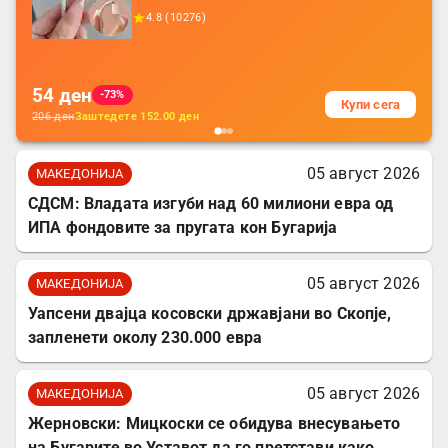
додатоци за заштита на кабли, без
4.8
(
10276
)
батерија, за мобилни телефони, комплет
за заштита на податочни линии
54
ден
-73%
Купи сега
206
ден
Заштедете
152.00
ден
05 август 2026
МАКЕДОНИЈА
СДСМ: Владата изгуби над 60 милиони евра од
ИПА фондовите за пругата кон Бугарија
05 август 2026
МАКЕДОНИЈА
Уапсени двајца косовски државјани во Скопје,
запленети околу 230.000 евра
05 август 2026
МАКЕДОНИЈА
Жерновски: Мицкоски се обидува внесувањето
на Бугарите во Уставот да го претстави како