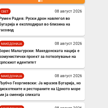
мобилни телефони,
комплет за заштита на
08 август 2026
СВЕТ
податочни линии
Румен Радев: Руски дрон навлегол во
Бугарија и експлодирал во близина на
гасовод
08 август 2026
МАКЕДОНИЈА
Борис Малагурски: Македонската нација е
комунистички проект за поткопување на
српскиот идентитет
08 август 2026
МАКЕДОНИЈА
Љубчо Георгиевски: Ја мразев Бугарија, но
дискотеките и рестораните на Црното море
ми ја сменија сликата