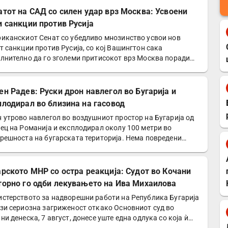
атот на САД со силен удар врз Москва: Усвоени
и санкции против Русија
иканскиот Сенат со убедливо мнозинство усвои нов
т санкции против Русија, со кој Вашингтон сака
лнително да го зголеми притисокот врз Москва поради
ата во…
ен Радев: Руски дрон навлегол во Бугарија и
плодирал во близина на гасовод
 утрово навлегол во воздушниот простор на Бугарија од
ец на Романија и експлодирал околу 100 метри во
решноста на бугарската територија. Нема повредени
а…
арското МНР со остра реакција: Судот во Кочани
торно го одби лекувањето на Ива Михаилова
стерството за надворешни работи на Република Бугарија
зи сериозна загриженост откако Основниот суд во
ни денеска, 7 август, донесе уште една одлука со која ѝ…