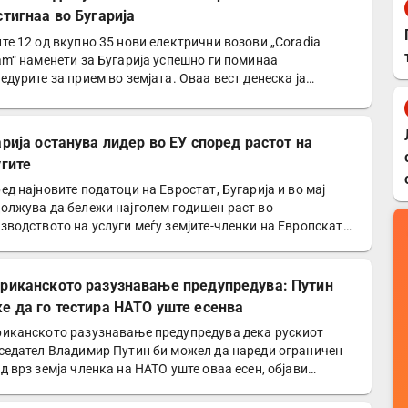
стигнаа во Бугарија
те 12 од вкупно 35 нови електрични возови „Coradia
am“ наменети за Бугарија успешно ги поминаа
едурите за прием во земјата. Оваа вест денеска ја
пшти…
арија останува лидер во ЕУ според растот на
угите
ед најновите податоци на Евростат, Бугарија и во мај
олжува да бележи најголем годишен раст во
зводството на услуги меѓу земјите-членки на Европската
а…
риканското разузнавање предупредува: Путин
е да го тестира НАТО уште есенва
иканското разузнавање предупредува дека рускиот
седател Владимир Путин би можел да нареди ограничен
д врз земја членка на НАТО уште оваа есен, објави…