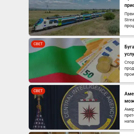
при
Први
Stre
проц
соо
СВЕТ
Буг
усл
Спор
прод
прои
Униј
СВЕТ
Аме
мож
Амер
прет
напа