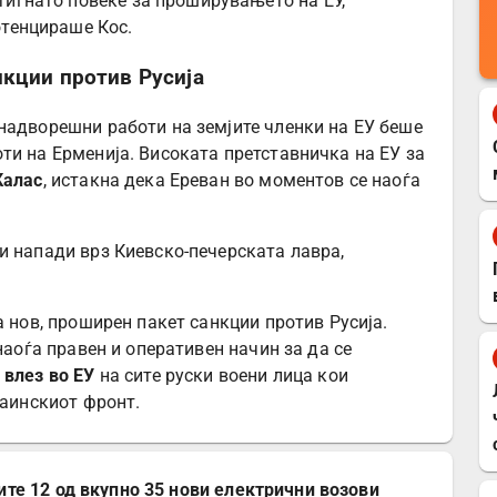
тигнато повеќе за проширувањето на ЕУ,
отенцираше Кос.
нкции против Русија
надворешни работи на земјите членки на ЕУ беше
ти на Ерменија. Високата претставничка на ЕУ за
Калас
, истакна дека Ереван во моментов се наоѓа
и напади врз Киевско-печерската лавра,
а нов, проширен пакет санкции против Русија.
наоѓа правен и оперативен начин за да се
 влез во ЕУ
на сите руски воени лица кои
раинскиот фронт.
ите 12 од вкупно 35 нови електрични возови