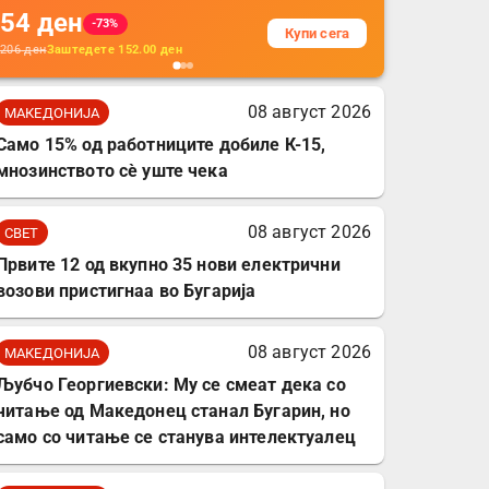
54
ден
додатоци за заштита на
-73%
Купи сега
кабли, без батерија, за
206
ден
Заштедете
152.00
ден
мобилни телефони,
комплет за заштита на
08 август 2026
МАКЕДОНИЈА
податочни линии
Само 15% од работниците добиле К-15,
мнозинството сè уште чека
08 август 2026
СВЕТ
Првите 12 од вкупно 35 нови електрични
возови пристигнаа во Бугарија
08 август 2026
МАКЕДОНИЈА
Љубчо Георгиевски: Му се смеат дека со
читање од Македонец станал Бугарин, но
само со читање се станува интелектуалец