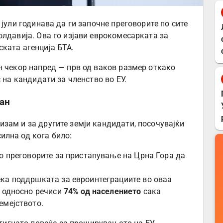
 јули годинава да ги започне преговорите по сите
олдавија. Ова го изјави еврокомесарката за
ската агенција БТА.
н чекор напред — прв од ваков размер откако
 на кандидати за членство во ЕУ.
ан
зам и за другите земји кандидати, посочувајќи
илна од кога било:
но преговорите за пристапување на Црна Гора да
ка поддршката за евроинтеграциите во оваа
, односно речиси
74% од населението
сака
емејството.