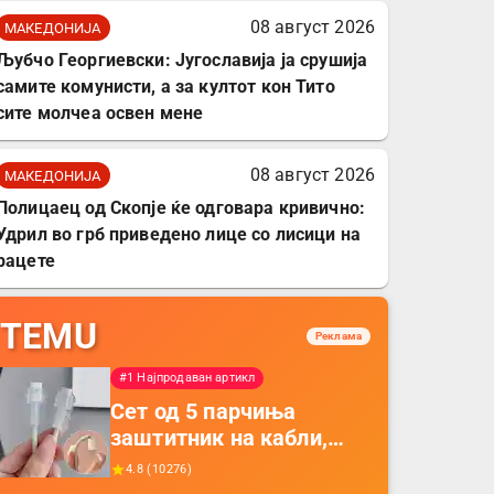
08 август 2026
МАКЕДОНИЈА
Љубчо Георгиевски: Југославија ја срушија
самите комунисти, а за култот кон Тито
сите молчеа освен мене
08 август 2026
МАКЕДОНИЈА
Полицаец од Скопје ќе одговара кривично:
Удрил во грб приведено лице со лисици на
рацете
TEMU
Реклама
#1 Најпродаван артикл
Сет од 5 парчиња
заштитник на кабли,
прекривка за заштита
4.8
(
10276
)
на кабли од ТПУ,