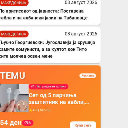
08 август 2026
МАКЕДОНИЈА
По притисокот од јавноста: Поставена
табла и на албански јазик на Табановце
08 август 2026
МАКЕДОНИЈА
Љубчо Георгиевски: Југославија ја срушија
самите комунисти, а за култот кон Тито
сите молчеа освен мене
TEMU
Реклама
#1 Најпродаван артикл
Сет од 5 парчиња
заштитник на кабли,
прекривка за заштита
4.8
(
10276
)
на кабли од ТПУ,
54
ден
додатоци за заштита на
-73%
Купи сега