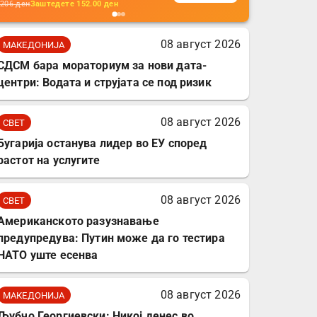
кабли, без батерија, за
206
ден
Заштедете
152.00
ден
мобилни телефони,
комплет за заштита на
08 август 2026
МАКЕДОНИЈА
податочни линии
СДСМ бара мораториум за нови дата-
центри: Водата и струјата се под ризик
08 август 2026
СВЕТ
Бугарија останува лидер во ЕУ според
растот на услугите
08 август 2026
СВЕТ
Американското разузнавање
предупредува: Путин може да го тестира
НАТО уште есенва
08 август 2026
МАКЕДОНИЈА
Љубчо Георгиевски: Никој денес во