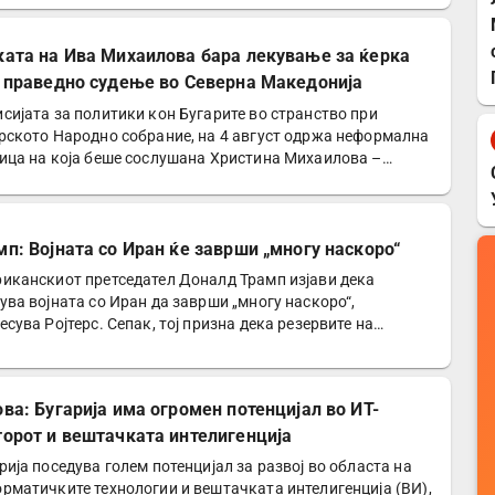
ката на Ива Михаилова бара лекување за ќерка
и праведно судење во Северна Македонија
сијата за политики кон Бугарите во странство при
рското Народно собрание, на 4 август одржа неформална
ица на која беше сослушана Христина Михаилова –
а…
мп: Војната со Иран ќе заврши „многу наскоро“
иканскиот претседател Доналд Трамп изјави дека
ува војната со Иран да заврши „многу наскоро“,
есува Ројтерс. Сепак, тој призна дека резервите на
риканската…
ова: Бугарија има огромен потенцијал во ИТ-
торот и вештачката интелигенција
рија поседува голем потенцијал за развој во областа на
рматичките технологии и вештачката интелигенција (ВИ),