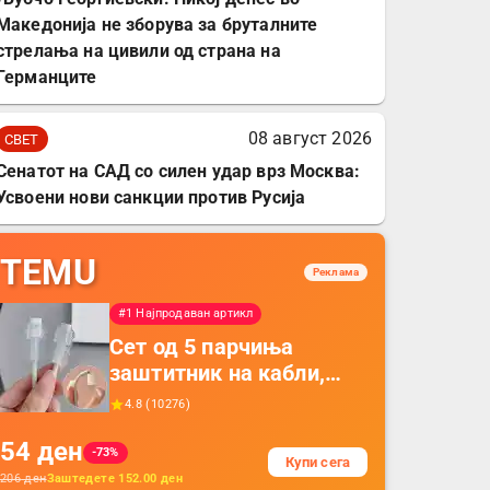
Македонија не зборува за бруталните
стрелања на цивили од страна на
Германците
08 август 2026
СВЕТ
Сенатот на САД со силен удар врз Москва:
Усвоени нови санкции против Русија
TEMU
Реклама
#1 Најпродаван артикл
Сет од 5 парчиња
заштитник на кабли,
прекривка за заштита
4.8
(
10276
)
на кабли од ТПУ,
54
ден
додатоци за заштита на
-73%
Купи сега
кабли, без батерија, за
206
ден
Заштедете
152.00
ден