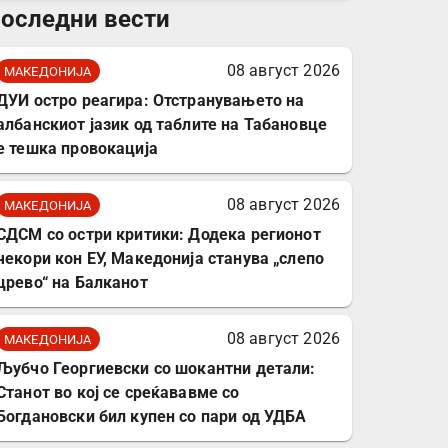
оследни вести
комплет за заштита на
податочни линии
08 август 2026
МАКЕДОНИЈА
ДУИ остро реагира: Отстранувањето на
албанскиот јазик од таблите на Табановце
е тешка провокација
08 август 2026
МАКЕДОНИЈА
СДСМ со остри критики: Додека регионот
чекори кон ЕУ, Македонија станува „слепо
црево“ на Балканот
08 август 2026
МАКЕДОНИЈА
Љубчо Георгиевски со шокантни детали:
Станот во кој се среќававме со
Богдановски бил купен со пари од УДБА