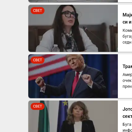
СВЕТ
Мај
си 
Коми
буга
седн
мајк
СВЕТ
Тра
Амер
очек
прен
аме
СВЕТ
Јот
сек
Буга
инфо