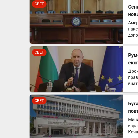
СВЕТ
Сен
нов
Амер
паке
допо
војн
СВЕТ
Рум
екс
Дрон
прав
внат
лиц
СВЕТ
Буг
пов
Мини
изра
Коча