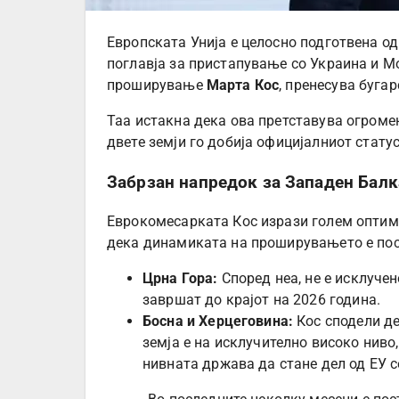
Европската Унија е целосно подготвена од
поглавја за пристапување со Украина и М
проширување
Марта Кос
, пренесува бугар
Таа истакна дека ова претставува огроме
двете земји го добија официјалниот статус
Забрзан напредок за Западен Балк
Еврокомесарката Кос изрази голем оптими
дека динамиката на проширувањето е пос
Црна Гора:
Според неа, не е исклуче
завршат до крајот на 2026 година.
Босна и Херцеговина:
Кос сподели де
земја е на исклучително високо ниво
нивната држава да стане дел од ЕУ с