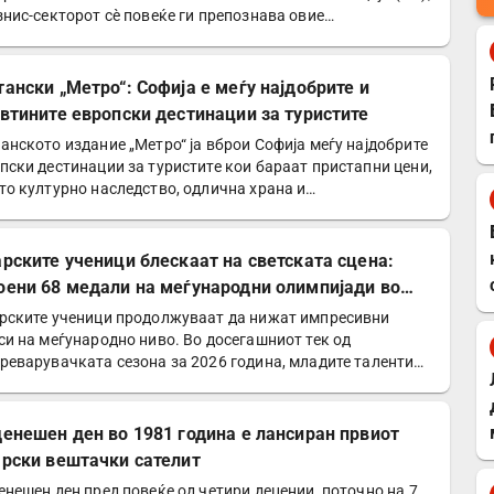
знис-секторот сѐ повеќе ги препознава овие…
тански „Метро“: Софија е меѓу најдобрите и
евтините европски дестинации за туристите
анското издание „Метро“ ја вброи Софија меѓу најдобрите
пски дестинации за туристите кои бараат пристапни цени,
то културно наследство, одлична храна и…
арските ученици блескаат на светската сцена:
оени 68 медали на меѓународни олимпијади во
6 година
рските ученици продолжуваат да нижат импресивни
си на меѓународно ниво. Во досегашниот тек од
реварувачката сезона за 2026 година, младите таленти
оседна…
денешен ден во 1981 година е лансиран првиот
арски вештачки сателит
енешен ден пред повеќе од четири децении, поточно на 7