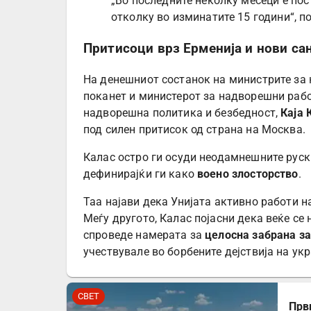
„Во последните неколку месеци е пос
отколку во изминатите 15 години“, п
Притисоци врз Ерменија и нови са
На денешниот состанок на министрите за 
поканет и министерот за надворешни рабо
надворешна политика и безбедност,
Каја 
под силен притисок од страна на Москва.
Калас остро ги осуди неодамнешните руск
дефинирајќи ги како
воено злосторство
.
Таа најави дека Унијата активно работи н
Меѓу другото, Калас појасни дека веќе се 
спроведе намерата за
целосна забрана за
учествувале во борбените дејствија на ук
СВЕТ
Прв