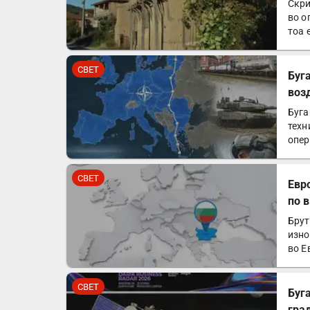
Скри
во о
тоа 
СВЕТ
Буг
воз
Буга
техн
опер
рам
СВЕТ
Евр
по 
Брут
изно
во Е
СВЕТ
Буг
гра