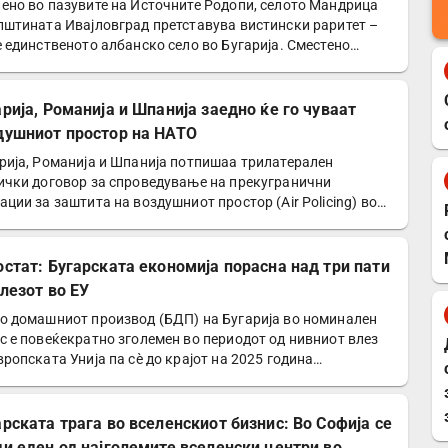
ено во пазувите на Источните Родопи, селото Мандрица
пштината Ивајловград претставува вистински раритет –
е единственото албанско село во Бугарија. Сместено…
арија, Романија и Шпанија заедно ќе го чуваат
душниот простор на НАТО
рија, Романија и Шпанија потпишаа трилатерален
ички договор за спроведување на прекугранични
ации за заштита на воздушниот простор (Air Policing) во
ките…
остат: Бугарската економија порасна над три пати
влезот во ЕУ
о домашниот производ (БДП) на Бугарија во номинален
с е повеќекратно зголемен во периодот од нивниот влез
вропската Унија па сè до крајот на 2025 година…
арската трага во вселенскиот бизнис: Во Софија се
ди еден од најголемите вселенски центри во