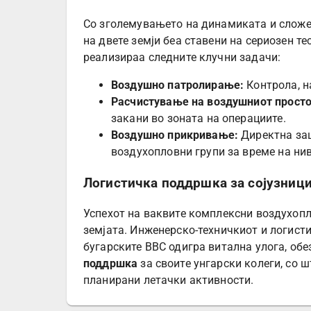
Со зголемувањето на динамиката и сложе
на двете земји беа ставени на сериозен те
реализираа следните клучни задачи:
Воздушно патролирање:
Контрола, н
Расчистување на воздушниот просто
закани во зоната на операциите.
Воздушно прикривање:
Директна заш
воздухопловни групи за време на ни
Логистичка поддршка за сојузниц
Успехот на ваквите комплексни воздухоп
земјата. Инженерско-техничкиот и логисти
бугарските ВВС одигра витална улога, об
поддршка
за своите унгарски колеги, со 
планирани летачки активности.