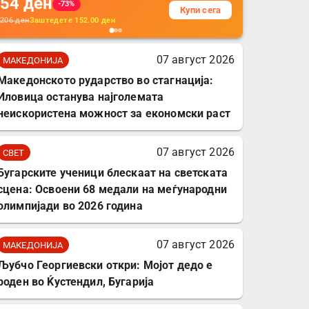
54
ден
додатоци за заштита на
-73%
Купи сега
кабли, без батерија, за
206
ден
Заштедете
152.00
ден
мобилни телефони,
комплет за заштита на
07 август 2026
МАКЕДОНИЈА
податочни линии
Македонското рударство во стагнација:
Иловица останува најголемата
неискористена можност за економски раст
07 август 2026
СВЕТ
Бугарските ученици блескаат на светската
сцена: Освоени 68 медали на меѓународни
олимпијади во 2026 година
07 август 2026
МАКЕДОНИЈА
Љубчо Георгиевски откри: Мојот дедо е
роден во Ќустендил, Бугарија