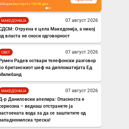
кабли, без батерија, за
206
ден
Заштедете
152.00
ден
мобилни телефони,
комплет за заштита на
07 август 2026
МАКЕДОНИЈА
податочни линии
СДСМ: Отруена е цела Македонија, а никој
од власта не сноси одговорност
07 август 2026
СВЕТ
Румен Радев оствари телефонски разговор
со британскиот шеф на дипломатијата Ед
Милибанд
07 август 2026
МАКЕДОНИЈА
Д-р Даниловски апелира: Опасноста е
сериозна – веднаш отстранете ја
застоената вода за да се заштитите од
западнонилска треска!