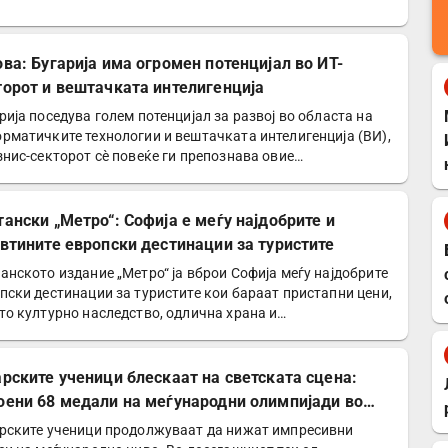
риканската…
ова: Бугарија има огромен потенцијал во ИТ-
торот и вештачката интелигенција
рија поседува голем потенцијал за развој во областа на
рматичките технологии и вештачката интелигенција (ВИ),
знис-секторот сѐ повеќе ги препознава овие…
тански „Метро“: Софија е меѓу најдобрите и
евтините европски дестинации за туристите
анското издание „Метро“ ја вброи Софија меѓу најдобрите
пски дестинации за туристите кои бараат пристапни цени,
то културно наследство, одлична храна и…
арските ученици блескаат на светската сцена:
оени 68 медали на меѓународни олимпијади во
6 година
рските ученици продолжуваат да нижат импресивни