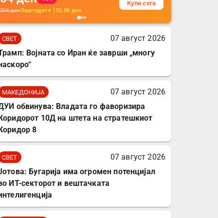
Купи сега
кабли, без батерија, за
206
ден
Заштедете
152.00
ден
мобилни телефони,
комплет за заштита на
07 август 2026
СВЕТ
податочни линии
Трамп: Војната со Иран ќе заврши „многу
наскоро“
07 август 2026
МАКЕДОНИЈА
ДУИ обвинува: Владата го фаворизира
Коридорот 10Д на штета на стратешкиот
Коридор 8
07 август 2026
СВЕТ
Јотова: Бугарија има огромен потенцијал
во ИТ-секторот и вештачката
интелигенција