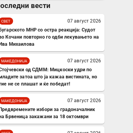
оследни вести
комплет за заштита на
податочни линии
07 август 2026
СВЕТ
Бугарското МНР со остра реакција: Судот
во Кочани повторно го одби лекувањето на
Ива Михаилова
07 август 2026
МАКЕДОНИЈА
Стојчевски од СДММ: Мицкоски удри по
младите затоа што ја кажаа вистината, но
тие не се плашат и ќе победат!
07 август 2026
МАКЕДОНИЈА
Предвремените избори за градоначалник
на Брвеница закажани за 18 октомври