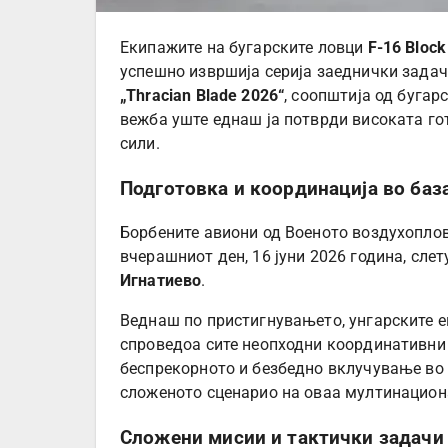
Екипажите на бугарските ловци
F-16 Block
успешно извршија серија заеднички зада
„Thracian Blade 2026“
, соопштија од бугар
вежба уште еднаш ја потврди високата го
сили.
Подготовка и координација во баз
Борбените авиони од Военото воздухоплов
вчерашниот ден, 16 јуни 2026 година, слет
Игнатиево
.
Веднаш по пристигнувањето, унгарските е
спроведоа сите неопходни координативни 
беспрекорното и безбедно вклучување во у
сложеното сценарио на оваа мултинацион
Сложени мисии и тактички задачи