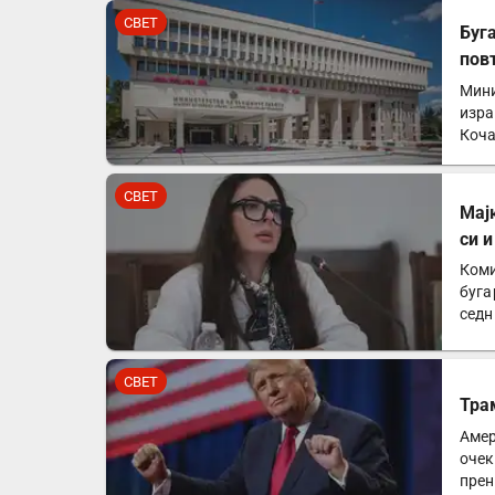
СВЕТ
Буг
пов
Мини
изра
Коча
СВЕТ
Мај
си 
Коми
буга
седн
мајк
СВЕТ
Тра
Амер
очек
прен