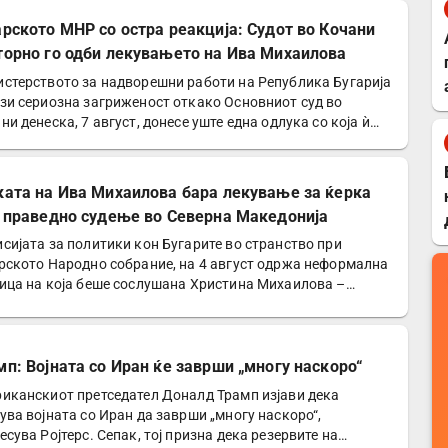
арското МНР со остра реакција: Судот во Кочани
торно го одби лекувањето на Ива Михаилова
стерството за надворешни работи на Република Бугарија
зи сериозна загриженост откако Основниот суд во
ни денеска, 7 август, донесе уште една одлука со која ѝ…
ката на Ива Михаилова бара лекување за ќерка
и праведно судење во Северна Македонија
сијата за политики кон Бугарите во странство при
рското Народно собрание, на 4 август одржа неформална
ица на која беше сослушана Христина Михаилова –
а…
мп: Војната со Иран ќе заврши „многу наскоро“
иканскиот претседател Доналд Трамп изјави дека
ува војната со Иран да заврши „многу наскоро“,
есува Ројтерс. Сепак, тој призна дека резервите на