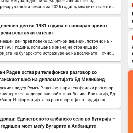
си на меѓународно ниво. Во досегашниот тек од
реварувачката сезона за 2026 година, младите таленти
оседна…
денешен ден во 1981 година е лансиран првиот
арски вештачки сателит
енешен ден пред повеќе од четири децении, поточно на 7
ст 1981 година, испишана е значајна страница во
ријата на бугарското истражување на вселената. Точно
ен Радев оствари телефонски разговор со
танскиот шеф на дипломатијата Ед Милибанд
рскиот лидер Румен Радев оствари телефонски разговор
инистерот за надворешни работи на Велика Британија, Ед
банд. Информацијата за разговорот ја потврдија од…
дрица: Единственото албанско село во Бугарија –
-годишен мост меѓу Бугарите и Албанците