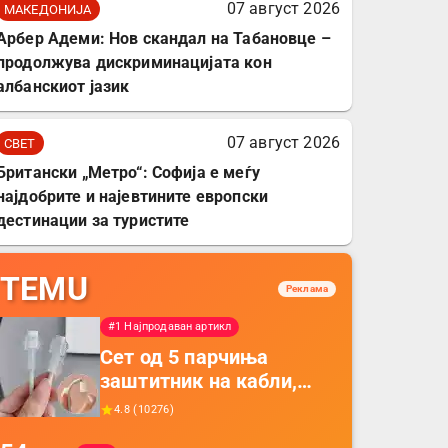
07 август 2026
МАКЕДОНИЈА
Арбер Адеми: Нов скандал на Табановце –
продолжува дискриминацијата кон
албанскиот јазик
07 август 2026
СВЕТ
Британски „Метро“: Софија е меѓу
најдобрите и најевтините европски
дестинации за туристите
TEMU
Реклама
#1 Најпродаван артикл
Сет од 5 парчиња
заштитник на кабли,
прекривка за заштита
4.8
(
10276
)
на кабли од ТПУ,