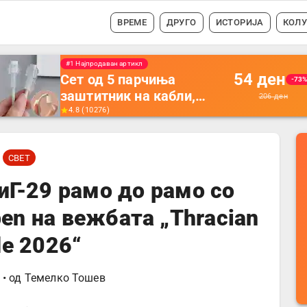
ВРЕМЕ
ДРУГО
ИСТОРИЈА
КОЛ
#1 Најпродавано
56
ден
Држач за полнење на
-35
телефон кој се монтира
87
ден
на ѕид -
4.5
(
16742
)
Мултифункционален
пластичен организатор
СВЕТ
за чување на покрај
кревет и за ТВ
иГ-29 рамо до рамо со
далечински управувач
pen на вежбата „Thracian
de 2026“
• од
Темелко Тошев