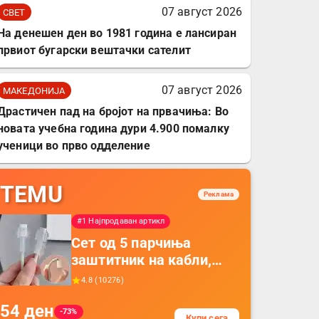
07 август 2026
СВЕТ
На денешен ден во 1981 година е лансиран
првиот бугарски вештачки сателит
07 август 2026
МАКЕДОНИЈА
Драстичен пад на бројот на првачиња: Во
новата учебна година дури 4.900 помалку
ученици во прво одделение
TEMU
Реклама
#1 Најпродаван артикл
Сет од 5 парчиња
заштитник на кабли,
прекривка за заштита
4.8
(
10276
)
на кабли од ТПУ,
54
ден
додатоци за заштита на
-73%
Купи сега