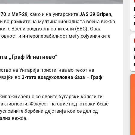
 70
и
МиГ-29
, како и на унгарските
JAS 39 Gripen
,
чи во рамките на мултинационалната воена вежба
ските Воени воздухопловни сили (ВВС). Оваа
товност и интероперабилност меѓу сојузничките
ата „Граф Игнатиево“
ство на Унгарија пристигнаа во текот на
увајќи во
3-тата воздухопловна база – Граф
кипажи заедно со своите бугарски колеги ги
активности. Фокусот на овие подготовки беше
словните борбени дејствија кои се дел од
ална вежба.