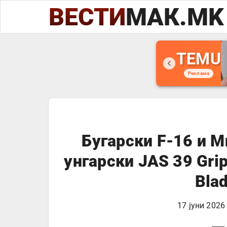
ВЕСТИ
МАК.MK
TEMU
Реклама
Бугарски F-16 и М
унгарски JAS 39 Gri
Bla
17 јуни 2026