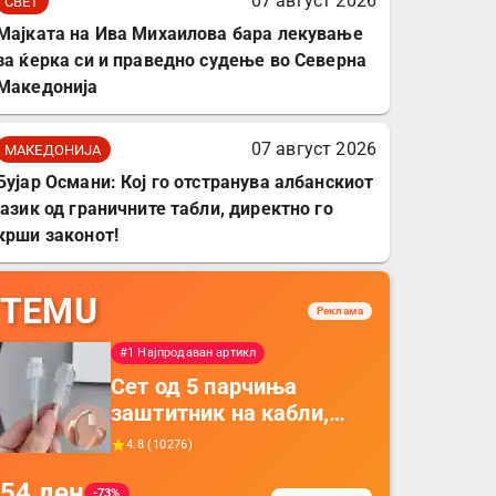
07 август 2026
СВЕТ
Мајката на Ива Михаилова бара лекување
за ќерка си и праведно судење во Северна
Македонија
07 август 2026
МАКЕДОНИЈА
Бујар Османи: Кој го отстранува албанскиот
јазик од граничните табли, директно го
крши законот!
TEMU
Реклама
#1 Најпродаван артикл
Сет од 5 парчиња
заштитник на кабли,
прекривка за заштита
4.8
(
10276
)
на кабли од ТПУ,
54
ден
додатоци за заштита на
-73%