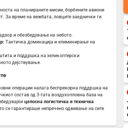
носта на планираните мисии, борбените авиони
ст. За време на вежбата, ловците заеднички ги
адзор и обезбедување на небото.
р:
Тактичка доминација и елиминирање на
тита и поддршка на хеликоптерски
вното дејствување.
ите
ловни операции налага беспрекорна поддршка на
чкиот состав од 3-тата воздухопловна база на
езбедувајќи
целосна логистичка и техничка
што се гарантираше непречено одвивање на сите