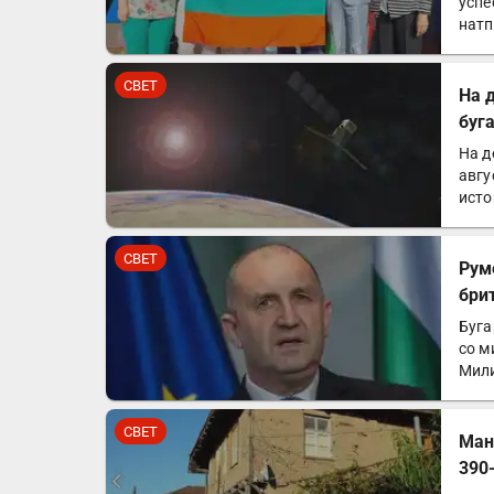
успе
натп
од с
СВЕТ
На 
буг
На д
авгу
исто
во…
СВЕТ
Рум
бри
Буга
со м
Мили
СВЕТ
Ман
390