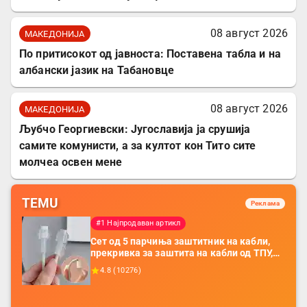
08 август 2026
МАКЕДОНИЈА
По притисокот од јавноста: Поставена табла и на
албански јазик на Табановце
08 август 2026
МАКЕДОНИЈА
Љубчо Георгиевски: Југославија ја срушија
самите комунисти, а за култот кон Тито сите
молчеа освен мене
TEMU
Реклама
#1 Најпродаван артикл
Сет од 5 парчиња заштитник на кабли,
прекривка за заштита на кабли од ТПУ,
додатоци за заштита на кабли, без
4.8
(
10276
)
батерија, за мобилни телефони, комплет
за заштита на податочни линии