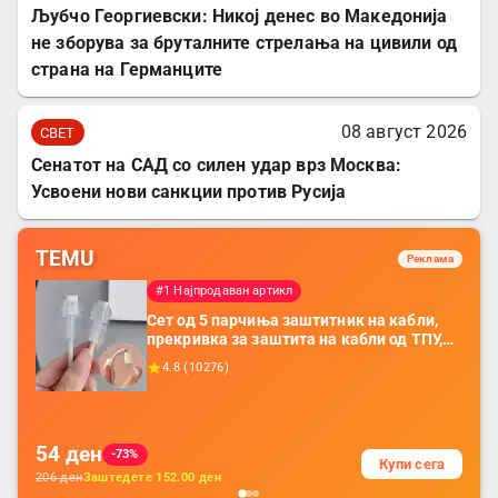
Љубчо Георгиевски: Никој денес во Македонија
не зборува за бруталните стрелања на цивили од
страна на Германците
08 август 2026
СВЕТ
Сенатот на САД со силен удар врз Москва:
Усвоени нови санкции против Русија
TEMU
Реклама
#1 Најпродаван артикл
Сет од 5 парчиња заштитник на кабли,
прекривка за заштита на кабли од ТПУ,
додатоци за заштита на кабли, без
4.8
(
10276
)
батерија, за мобилни телефони, комплет
за заштита на податочни линии
54
ден
-73%
Купи сега
206
ден
Заштедете
152.00
ден