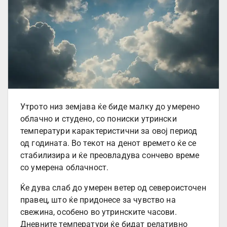
Утрото низ земјава ќе биде малку до умерено
облачно и студено, со пониски утрински
температури карактеристични за овој период
од годината. Во текот на денот времето ќе се
стабилизира и ќе преовладува сончево време
со умерена облачност.
Ќе дува слаб до умерен ветер од североисточен
правец, што ќе придонесе за чувство на
свежина, особено во утринските часови.
Дневните температури ќе бидат релативно