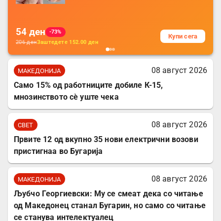
за заштита на податочни линии
54
ден
-73%
Купи сега
206
ден
Заштедете
152.00
ден
08 август 2026
МАКЕДОНИЈА
Само 15% од работниците добиле К-15,
мнозинството сè уште чека
08 август 2026
СВЕТ
Првите 12 од вкупно 35 нови електрични возови
пристигнаа во Бугарија
08 август 2026
МАКЕДОНИЈА
Љубчо Георгиевски: Му се смеат дека со читање
од Македонец станал Бугарин, но само со читање
се станува интелектуалец