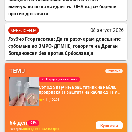
именувано по командант на ОНА кој се бореше
против државата
08 август 2026
МАКЕДОНИЈА
Љубчо Георгиевски: Да ги разочарам денешните
србомани во ВМРО-ДПМНЕ, говорите на Драган
Богдановски беа против Србославија
TEMU
Реклама
#1 Најпродаван артикл
Сет од 5 парчиња заштитник на кабли,
прекривка за заштита на кабли од ТПУ,
додатоци за заштита на кабли, без
4.8
(
10276
)
батерија, за мобилни телефони, комплет
за заштита на податочни линии
54
ден
-73%
Купи сега
206
ден
Заштедете
152.00
ден