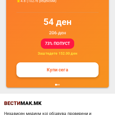
4.8
(
10276
рецензии)
54
ден
206
ден
73
% ПОПУСТ
Заштедете
152.00
ден
Купи сега
ВЕСТИ
МАК.MK
Независен медиум кој објавува проверени и