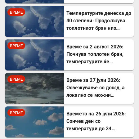
невремиња
ВРЕМЕ
Температурите денеска до
40 степени: Продолжува
топлотниот бран низ
Северна Македонија
ВРЕМЕ
Време за 2 август 2026:
Почнува топлотен бран,
температурите ќе
надминат 40 степени
ВРЕМЕ
Време за 27 јули 2026:
Освежување со дожд, а
локално се можни
невреме и град
ВРЕМЕ
Времето на 26 јули 2026:
Сончев ден со
температури до 34
степени