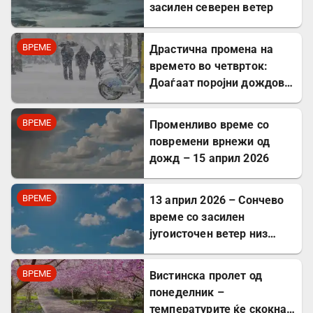
засилен северен ветер
ВРЕМЕ
Драстична промена на
времето во четврток:
Доаѓаат поројни дождови,
на планините снег
ВРЕМЕ
Променливо време со
повремени врнежи од
дожд – 15 април 2026
ВРЕМЕ
13 април 2026 – Сончево
време со засилен
југоисточен ветер низ
Северна Македонија
ВРЕМЕ
Вистинска пролет од
понеделник –
температурите ќе скокнат