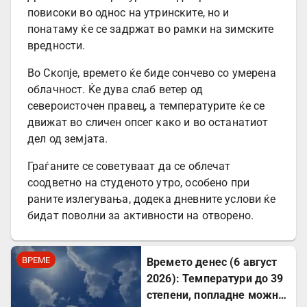
повисоки во однос на утринските, но и
понатаму ќе се задржат во рамки на зимските
вредности.
Во Скопје, времето ќе биде сончево со умерена
облачност. Ќе дува слаб ветер од
североисточен правец, а температурите ќе се
движат во сличен опсег како и во останатиот
дел од земјата.
Граѓаните се советуваат да се облечат
соодветно на студеното утро, особено при
раните излегувања, додека дневните услови ќе
бидат поволни за активности на отворено.
ВРЕМЕ
Времето денес (6 август
2026): Температури до 39
степени, попладне можни