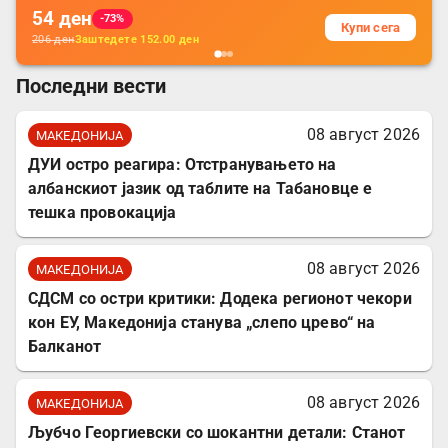
54
ден
-73%
Купи сега
206
ден
Заштедете
152.00
ден
Последни вести
08 август 2026
МАКЕДОНИЈА
ДУИ остро реагира: Отстранувањето на
албанскиот јазик од таблите на Табановце е
тешка провокација
08 август 2026
МАКЕДОНИЈА
СДСМ со остри критики: Додека регионот чекори
кон ЕУ, Македонија станува „слепо црево“ на
Балканот
08 август 2026
МАКЕДОНИЈА
Љубчо Георгиевски со шокантни детали: Станот