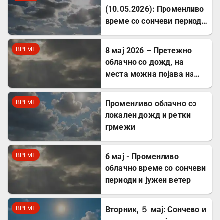
(10.05.2026): Променливо
време со сончеви периоди
и попладневен дожд
ВРЕМЕ
8 мај 2026 – Претежно
облачно со дожд, на
места можна појава на
невреме
ВРЕМЕ
Променливо облачно со
локален дожд и ретки
грмежи
ВРЕМЕ
6 маj - Променливо
облачно време со сончеви
периоди и јужен ветер
ВРЕМЕ
Вторник, ５ мај: Сончево и