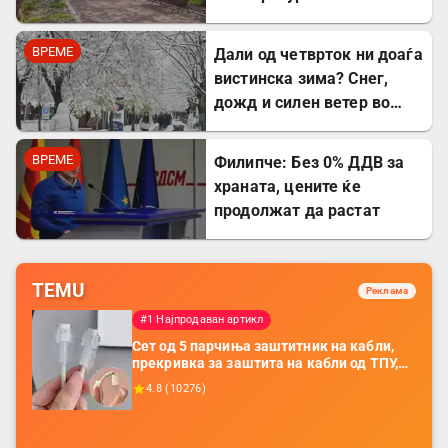
над 20 степени
ВРЕМЕ
Дали од четврток ни доаѓа
вистинска зима? Снег,
дожд и силен ветер во
Македонија
ВРЕМЕ
Филипче: Без 0% ДДВ за
храната, цените ќе
продолжат да растат
TEMU
Реклама
#1 Најпродаван артикл
Сет од 5 парчиња заштитник на кабли,
прекривка за заштита на кабли од ТПУ,
додатоци за заштита на кабли, без
4.8
(
10276
)
батерија, за мобилни телефони, комплет
за заштита на податочни линии