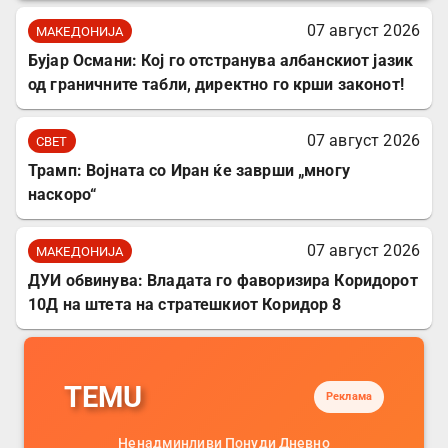
07 август 2026
МАКЕДОНИЈА
Бујар Османи: Кој го отстранува албанскиот јазик
од граничните табли, директно го крши законот!
07 август 2026
СВЕТ
Трамп: Војната со Иран ќе заврши „многу
наскоро“
07 август 2026
МАКЕДОНИЈА
ДУИ обвинува: Владата го фаворизира Коридорот
10Д на штета на стратешкиот Коридор 8
TEMU
Реклама
Ненадминливи Понуди Дневно