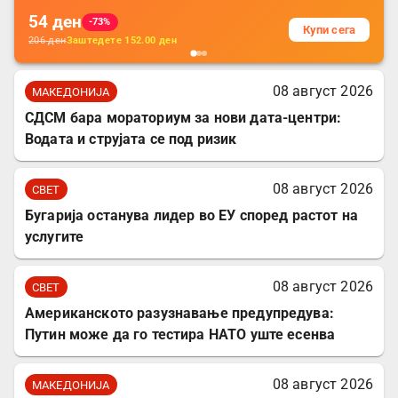
54
ден
-73%
Купи сега
206
ден
Заштедете
152.00
ден
08 август 2026
МАКЕДОНИЈА
СДСМ бара мораториум за нови дата-центри:
Водата и струјата се под ризик
08 август 2026
СВЕТ
Бугарија останува лидер во ЕУ според растот на
услугите
08 август 2026
СВЕТ
Американското разузнавање предупредува:
Путин може да го тестира НАТО уште есенва
08 август 2026
МАКЕДОНИЈА