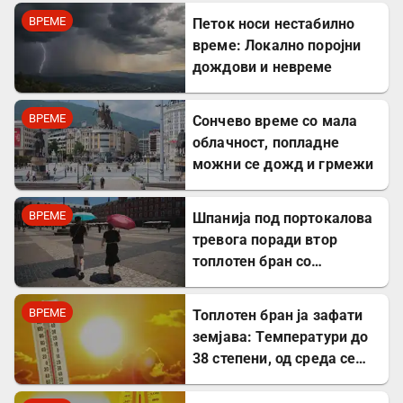
ВРЕМЕ
Петок носи нестабилно
време: Локално поројни
дождови и невреме
ВРЕМЕ
Сончево време со мала
облачност, попладне
можни се дожд и грмежи
ВРЕМЕ
Шпанија под портокалова
тревога поради втор
топлотен бран со
температури до 44
степени
ВРЕМЕ
Топлотен бран ја зафати
земјава: Температури до
38 степени, од среда се
очекува пресврт!