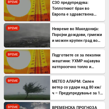
ВРЕМЕ
СЗО предупредува:
Топлотниот бран во
Европа е здравствена
вонредна состојба
ВРЕМЕ
Невреме во Македонија:
Поројни дождови, грмежи
и можен крупен град во
следните денови
ВРЕМЕ
Подгответе се за пеколни
жештини: УХМР најавува
натпросечно топло и
сушно лето
ВРЕМЕ
МЕТЕО АЛАРМ: Силен
ветер со удари над 80 км/
ч – Предупредување за 12
мај 2026 година
ВРЕМЕ
ВРЕМЕНСКА ПРОГНОЗА