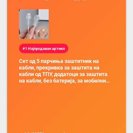
#1 Најпродаван артикл
Сет од 5 парчиња заштитник на
кабли, прекривка за заштита на
кабли од ТПУ, додатоци за заштита
на кабли, без батерија, за мобилни
телефони, комплет за заштита на
податочни линии