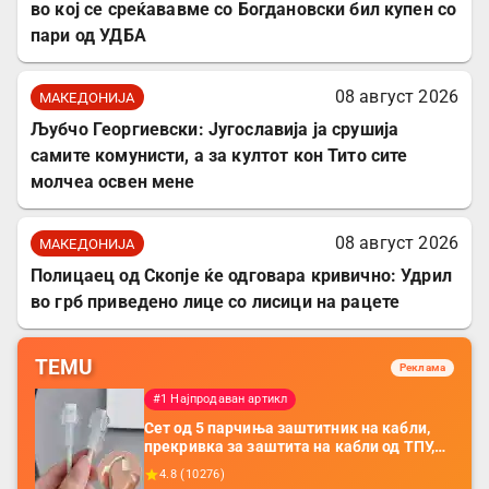
во кој се среќававме со Богдановски бил купен со
пари од УДБА
08 август 2026
МАКЕДОНИЈА
Љубчо Георгиевски: Југославија ја срушија
самите комунисти, а за култот кон Тито сите
молчеа освен мене
08 август 2026
МАКЕДОНИЈА
Полицаец од Скопје ќе одговара кривично: Удрил
во грб приведено лице со лисици на рацете
TEMU
Реклама
#1 Најпродаван артикл
Сет од 5 парчиња заштитник на кабли,
прекривка за заштита на кабли од ТПУ,
додатоци за заштита на кабли, без
4.8
(
10276
)
батерија, за мобилни телефони, комплет