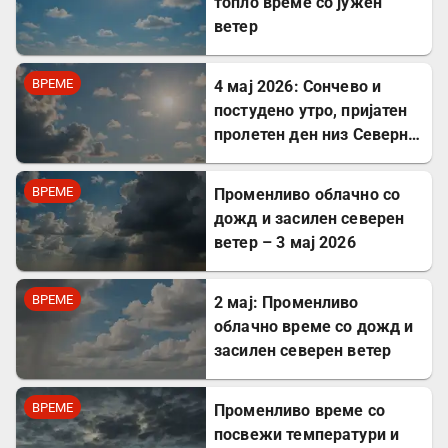
топло време со јужен
ветер
ВРЕМЕ
4 мај 2026: Сончево и
постудено утро, пријатен
пролетен ден низ Северна
Македонија
ВРЕМЕ
Променливо облачно со
дожд и засилен северен
ветер – 3 мај 2026
ВРЕМЕ
2 мај: Променливо
облачно време со дожд и
засилен северен ветер
ВРЕМЕ
Променливо време со
посвежи температури и