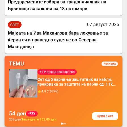
Предвремените избори за градоначалник на
Брвеница закажани за 18 октомври
07 август 2026
СВЕТ
Мајката на Ива Михаилова бара лекување за
ќерка си и праведно судење во Северна
Македонија
TEMU
Реклама
#1 Најпродаван артикл
Сет од 5 парчиња заштитник на кабли,
прекривка за заштита на кабли од ТПУ,
додатоци за заштита на кабли, без
4.8
(
10276
)
батерија, за мобилни телефони, комплет
за заштита на податочни линии
54
ден
-73%
Купи сега
206
ден
Заштедете
152.00
ден