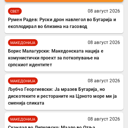
08 август 2026
СВЕТ
Румен Радев: Руски дрон навлегол во Бугарија и
експлодирал во близина на гасовод
08 август 2026
МАКЕДОНИЈА
Борис Малагурски: Македонската нација е
комунистички проект за поткопување на
српскиот идентитет
08 август 2026
МАКЕДОНИЈА
Љубчо Георгиевски: Ја мразев Бугарија, но
дискотеките и рестораните на Црното море ми ја
сменија сликата
08 август 2026
МАКЕДОНИЈА
Скандал во Липковско: Маало во Отља