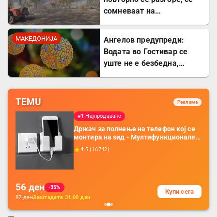
сомневаат на
подметнување
МАКЕДОНИЈА
Ангелов предупреди:
Водата во Гостивар се
уште не е безбедна,
содржи опасна бактерија
TEMU
Реклама
#1 Најпродавано
Држач за полнење на телефон кој се
монтира на ѕид - Мултифункционален
пластичен организатор за чување на
4.5
(
16742
)
покрај кревет и за ТВ далечински
управувач
56
ден
-35%
Купи сега
87
ден
Заштедете
31.00
ден