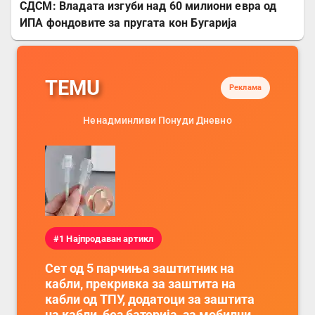
СДСМ: Владата изгуби над 60 милиони евра од
ИПА фондовите за пругата кон Бугарија
TEMU
Реклама
Ненадминливи Понуди Дневно
#1 Најпродаван артикл
Сет од 5 парчиња заштитник на
кабли, прекривка за заштита на
кабли од ТПУ, додатоци за заштита