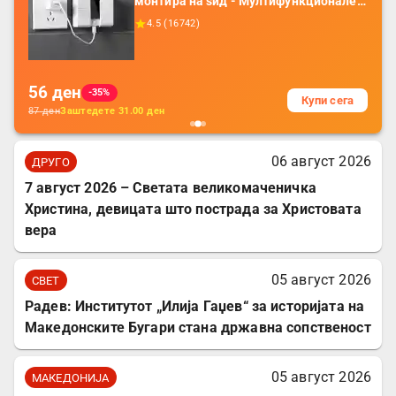
монтира на ѕид - Мултифункционален
пластичен организатор за чување на
4.5
(
16742
)
покрај кревет и за ТВ далечински
управувач
56
ден
-35%
Купи сега
87
ден
Заштедете
31.00
ден
06 август 2026
ДРУГО
7 август 2026 – Светата великомаченичка
Христина, девицата што пострада за Христовата
вера
05 август 2026
СВЕТ
Радев: Институтот „Илија Гаџев“ за историјата на
Македонските Бугари стана државна сопственост
05 август 2026
МАКЕДОНИЈА