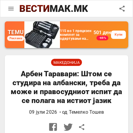
ВЕСТИ
МАК.MK
TEMU
115 во 1 прецизен
501
ден
комплет за
Купи
-69%
Реклама
одвртување на
шрафови, хром
ванадиум челик,
магнетен комплет
за поправка, анти-
слип, ергономска
рачка, за
МАКЕДОНИЈА
електроника,
телефони, лаптопи,
Арбен Таравари: Штом се
часовници, шок-
отпорен, куполна
студира на албански, треба да
глава,
хексагонална,
пентагонална,
може и правосудниот испит да
крстосани глави,
сребрено сиво
се полага на истиот јазик
09 јули 2026
• од
Темелко Тошев