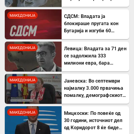
МАКЕДОНИЈА
СДСМ: Владата ја
блокираше пругата кон
Бугарија и изгуби 60
милиони евра од ИПА
фондови
МАКЕДОНИЈА
Левица: Владата за 71 ден
се задолжила 333
милиони евра, бара
целосна транспарентност
МАКЕДОНИЈА
Јаневска: Во септември
најмалку 3.000 првачиња
помалку, демографскиот
пад е загрижувачки
МАКЕДОНИЈА
Мицкоски: По повеќе од
30 години, источниот дел
од Коридорот 8 ќе биде