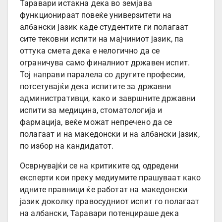
Таравари истакна дека во земјава
функционираат повеќе универзитети на
албански јазик каде студентите ги полагаат
сите тековни испити на мајчиниот јазик, па
оттука смета дека е нелогично да се
ограничува само финалниот државен испит.
Тој направи паралела со другите професии,
потсетувајќи дека испитите за државни
административци, како и завршните државни
испити за медицина, стоматологија и
фармација, веќе можат непречено да се
полагаат и на македонски и на албански јазик,
по избор на кандидатот.
Осврнувајќи се на критиките од одредени
експерти кои преку медиумите прашуваат како
идните правници ќе работат на македонски
јазик доколку правосудниот испит го полагаат
на албански, Таравари потенцираше дека