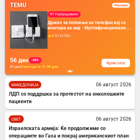
TEMU
Реклама
#1 Најпродавано
Држач за полнење на телефон кој се
монтира на ѕид - Мултифункционален
пластичен организатор за чување на
4.5
(
16742
)
покрај кревет и за ТВ далечински
управувач
56
ден
-35%
Купи сега
87
ден
Заштедете
31.00
ден
06 август 2026
МАКЕДОНИЈА
ЛДП со поддршка за протестот на онколошките
пациенти
06 август 2026
СВЕТ
Израелската армија: Ќе продолжиме со
операциите во Газа и покрај американскиот план