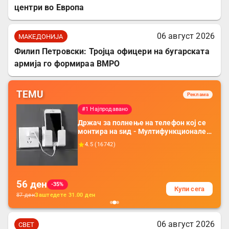
центри во Европа
06 август 2026
МАКЕДОНИЈА
Филип Петровски: Тројца офицери на бугарската
армија го формираа ВМРО
TEMU
Реклама
#1 Најпродавано
Држач за полнење на телефон кој се
монтира на ѕид - Мултифункционален
пластичен организатор за чување на
4.5
(
16742
)
покрај кревет и за ТВ далечински
управувач
56
ден
-35%
Купи сега
87
ден
Заштедете
31.00
ден
06 август 2026
СВЕТ