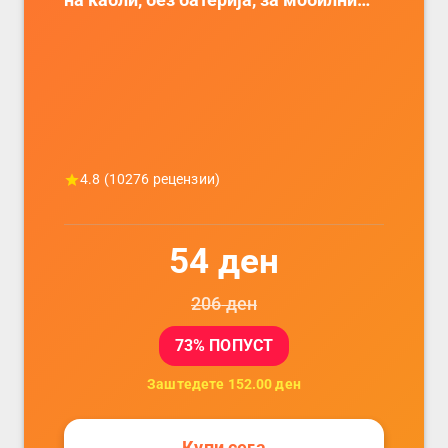
на кабли, без батерија, за мобилни
телефони, комплет за заштита на
податочни линии
4.8
(
10276
рецензии)
54
ден
206
ден
73
% ПОПУСТ
Заштедете
152.00
ден