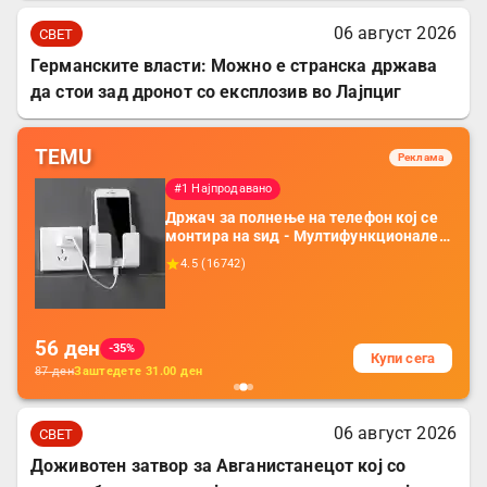
06 август 2026
СВЕТ
Германските власти: Можно е странска држава
да стои зад дронот со експлозив во Лајпциг
TEMU
Реклама
#1 Најпродавано
Држач за полнење на телефон кој се
монтира на ѕид - Мултифункционален
пластичен организатор за чување на
4.5
(
16742
)
покрај кревет и за ТВ далечински
управувач
56
ден
-35%
Купи сега
87
ден
Заштедете
31.00
ден
06 август 2026
СВЕТ
Доживотен затвор за Авганистанецот кој со