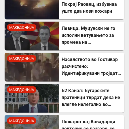
Покрај Раовец, избувнаа
уште два нови пожари
МАКЕДОНИЈА
Левица: Муцунски не го
исполни ветувањето за
промена на
американската визната
политика
МАКЕДОНИЈА
Насилството во Гостивар
расчистено:
Идентификувани тројцата
напаѓачи, двајца се
малолетници
МАКЕДОНИЈА
Б2 Канал: Бугарските
пратеници тврдат дека не
влегле нелегално во
Северна Македонија
МАКЕДОНИЈА
Пожарот кај Кавадарци
повторно се разгоре, се