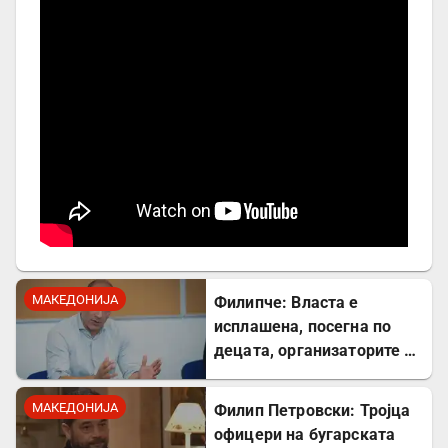
МАКЕДОНИЈА
Филипче: Власта е
исплашена, посегна по
децата, организаторите и
напаѓачите мора да
одговараат
МАКЕДОНИЈА
Филип Петровски: Тројца
офицери на бугарската