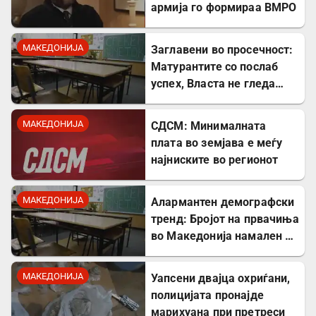
армија го формираа ВМРО
МАКЕДОНИЈА
Заглавени во просечност:
Матурантите со послаб
успех, Власта не гледа
проблем
МАКЕДОНИЈА
СДСМ: Минималната
плата во земјава е меѓу
најниските во регионот
МАКЕДОНИЈА
Алармантен демографски
тренд: Бројот на првачиња
во Македонија намален за
речиси 5.000 во однос на
лани
МАКЕДОНИЈА
Уапсени двајца охриѓани,
полицијата пронајде
марихуана при претреси