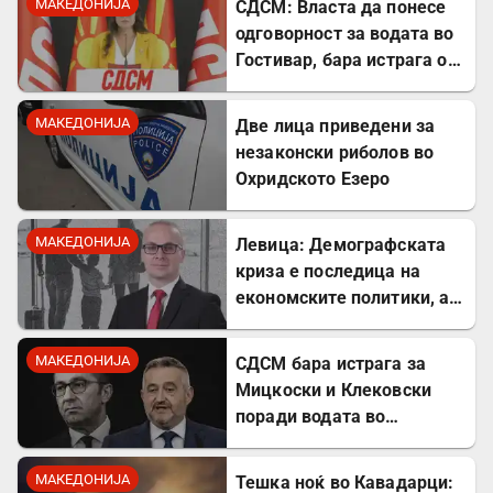
МАКЕДОНИЈА
СДСМ: Власта да понесе
одговорност за водата во
Гостивар, бара истрага од
Обвинителството
МАКЕДОНИЈА
Две лица приведени за
незаконски риболов во
Охридското Езеро
МАКЕДОНИЈА
Левица: Демографската
криза е последица на
економските политики, а
не на граѓаните
МАКЕДОНИЈА
СДСМ бара истрага за
Мицкоски и Клековски
поради водата во
Гостивар
МАКЕДОНИЈА
Тешка ноќ во Кавадарци: