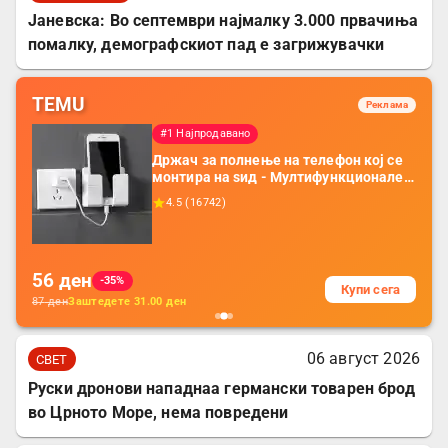
Јаневска: Во септември најмалку 3.000 првачиња
помалку, демографскиот пад е загрижувачки
TEMU
Реклама
#1 Најпродавано
Држач за полнење на телефон кој се
монтира на ѕид - Мултифункционален
пластичен организатор за чување на
4.5
(
16742
)
покрај кревет и за ТВ далечински
управувач
56
ден
-35%
Купи сега
87
ден
Заштедете
31.00
ден
06 август 2026
СВЕТ
Руски дронови нападнаа германски товарен брод
во Црното Море, нема повредени