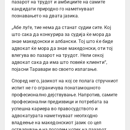
пазарот на трудот и амбициите на самите
кандидати природно го наметнуваат
познавањето на двата јазика.
„Абе луѓе, тие нема да станат судии сите. Кој
што сака да конкурира за судија ќе мора да
знае македонски и албански. Тој што ќе биде
адвокат ќе мора да знае македонски, оти тој
влегува во пазарот на трудот. Нели секој
адвокат сака да има што повеќе клиенти“,
појасни Таравари во своето излагање.
Според него, јазикот на кој се полага стручниот
испит не го ограничува понатамошното
професионално дејствување. Напротив, самите
професионални предизвици и потребата за
успешна кариера во правосудството и
адвокатурата наметнуваат неопходно
владеење на македонскиот јазик со цел
остварување на поголем успех на пазарот.