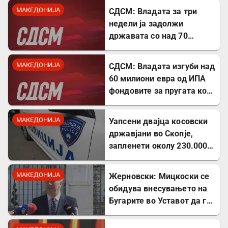
МАКЕДОНИЈА
СДСМ: Владата за три
недели ја задолжи
државата со над 70
милиони евра
МАКЕДОНИЈА
СДСМ: Владата изгуби над
60 милиони евра од ИПА
фондовите за пругата кон
Бугарија
МАКЕДОНИЈА
Уапсени двајца косовски
државјани во Скопје,
запленети околу 230.000
евра
МАКЕДОНИЈА
Жерновски: Мицкоски се
обидува внесувањето на
Бугарите во Уставот да го
претстави како победа