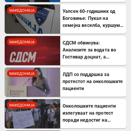
завршен
МАКЕДОНИЈА
Уапсен 60-годишник од
Боговиње: Пукал на
семејна веселба, куршум
оштетил покрив на куќа
МАКЕДОНИЈА
СДСМ обвинува:
Анализите за водата во
Гостивар доцнат, а
граѓаните се изложени на
ризик
МАКЕДОНИЈА
ЛДП со поддршка за
протестот на онколошките
пациенти
МАКЕДОНИЈА
Онколошките пациенти
излегуваат на протест
поради недостиг на
лекови