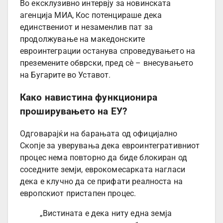
Во ексклузивно интервју за новинската
агенција МИА, Кос потенцираше дека
единствениот и незаменлив пат за
продолжување на македонските
евроинтеграции останува спроведувањето на
преземените обврски, пред сè – внесувањето
на Бугарите во Уставот.
Како навистина функционира
проширувањето на ЕУ?
Одговарајќи на барањата од официјално
Скопје за уверувања дека евроинтегративниот
процес нема повторно да биде блокиран од
соседните земји, еврокомесарката нагласи
дека е клучно да се прифати реалноста на
европскиот пристапен процес.
„Вистината е дека ниту една земја