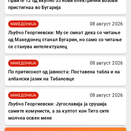
Првите 12 од вкупно 35 нови електрични возови
пристигнаа во Бугарија
08 август 2026
МАКЕДОНИЈА
Љубчо Георгиевски: Му се смеат дека со читање
од Македонец станал Бугарин, но само со читање
се станува интелектуалец
08 август 2026
МАКЕДОНИЈА
По притисокот од јавноста: Поставена табла и на
албански јазик на Табановце
08 август 2026
МАКЕДОНИЈА
Љубчо Георгиевски: Југославија ја срушија
самите комунисти, а за култот кон Тито сите
молчеа освен мене