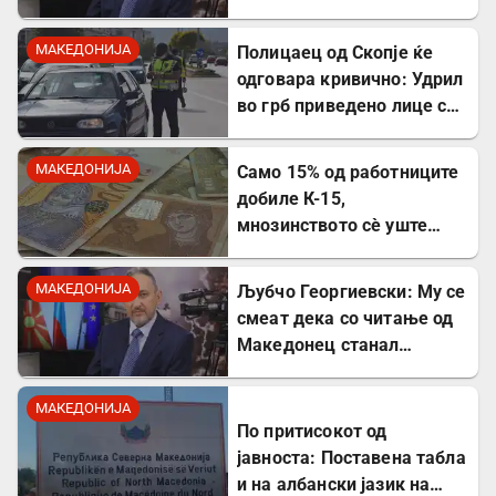
култот кон Тито сите
молчеа освен мене
МАКЕДОНИЈА
Полицаец од Скопје ќе
одговара кривично: Удрил
во грб приведено лице со
лисици на рацете
МАКЕДОНИЈА
Само 15% од работниците
добиле К-15,
мнозинството сè уште
чека
МАКЕДОНИЈА
Љубчо Георгиевски: Му се
смеат дека со читање од
Македонец станал
Бугарин, но само со
читање се станува
МАКЕДОНИЈА
интелектуалец
По притисокот од
јавноста: Поставена табла
и на албански јазик на