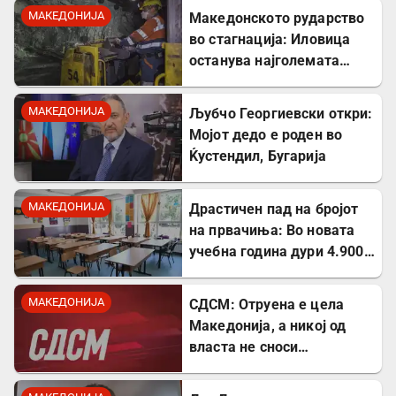
албанскиот јазик
МАКЕДОНИЈА
Македонското рударство
во стагнација: Иловица
останува најголемата
неискористена можност
за економски раст
МАКЕДОНИЈА
Љубчо Георгиевски откри:
Мојот дедо е роден во
Ќустендил, Бугарија
МАКЕДОНИЈА
Драстичен пад на бројот
на првачиња: Во новата
учебна година дури 4.900
помалку ученици во прво
одделение
МАКЕДОНИЈА
СДСМ: Отруена е цела
Македонија, а никој од
власта не сноси
одговорност