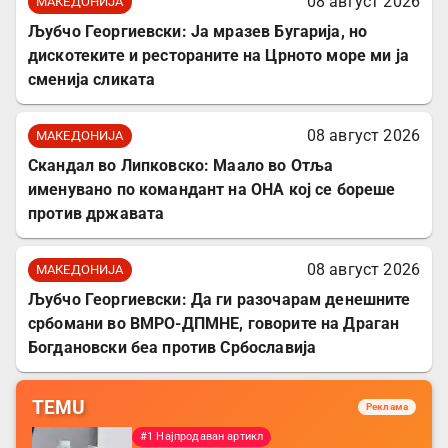
08 август 2026
МАКЕДОНИЈА
Љубчо Георгиевски: Ја мразев Бугарија, но
дискотеките и рестораните на Црното море ми ја
сменија сликата
08 август 2026
МАКЕДОНИЈА
Скандал во Липковско: Маало во Отља
именувано по командант на ОНА кој се бореше
против државата
08 август 2026
МАКЕДОНИЈА
Љубчо Георгиевски: Да ги разочарам денешните
србомани во ВМРО-ДПМНЕ, говорите на Драган
Богдановски беа против Србославија
TEMU
Реклама
#1 Најпродаван артикл