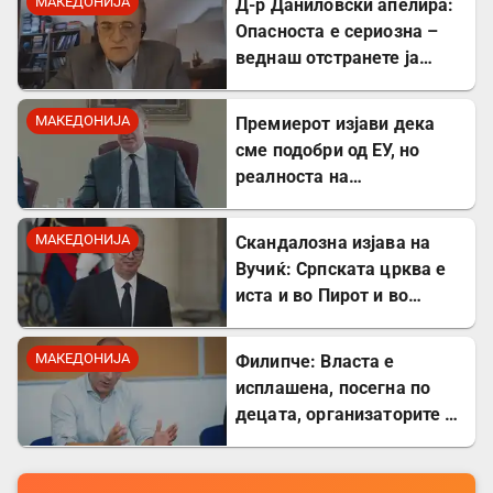
МАКЕДОНИЈА
Д-р Даниловски апелира:
Опасноста е сериозна –
веднаш отстранете ја
застоената вода за да се
заштитите од
МАКЕДОНИЈА
Премиерот изјави дека
западнонилска треска!
сме подобри од ЕУ, но
реалноста на
потрошувачката кошница
го демантира
МАКЕДОНИЈА
Скандалозна изјава на
Вучиќ: Српската црква е
иста и во Пирот и во
Скопје
МАКЕДОНИЈА
Филипче: Власта е
исплашена, посегна по
децата, организаторите и
напаѓачите мора да
одговараат