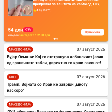
прекривка за заштита на кабли од ТПУ,
додатоци за заштита на кабли, без
4.8
(
10276
)
батерија, за мобилни телефони, комплет
за заштита на податочни линии
54
ден
-73%
Купи сега
206
ден
Заштедете
152.00
ден
07 август 2026
МАКЕДОНИЈА
Бујар Османи: Кој го отстранува албанскиот јазик
од граничните табли, директно го крши законот!
07 август 2026
СВЕТ
Трамп: Војната со Иран ќе заврши „многу
наскоро“
07 август 2026
МАКЕДОНИЈА
ДУИ обвинува: Владата го фаворизира Коридорот