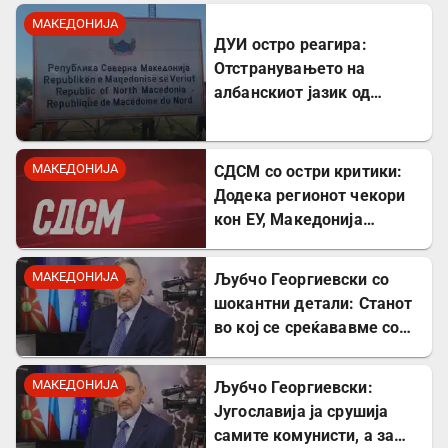
МАКЕДОНИЈА
ДУИ остро реагира:
Отстранувањето на
албанскиот јазик од
таблите на Табановце е
тешка провокација
МАКЕДОНИЈА
СДСМ со остри критики:
Додека регионот чекори
кон ЕУ, Македонија
станува „слепо црево“ на
Балканот
МАКЕДОНИЈА
Љубчо Георгиевски со
шокантни детали: Станот
во кој се среќававме со
Богдановски бил купен со
пари од УДБА
МАКЕДОНИЈА
Љубчо Георгиевски:
Југославија ја срушија
самите комунисти, а за