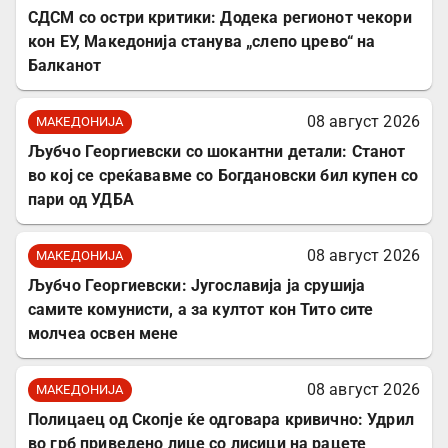
СДСМ со остри критики: Додека регионот чекори
кон ЕУ, Македонија станува „слепо црево“ на
Балканот
08 август 2026
МАКЕДОНИЈА
Љубчо Георгиевски со шокантни детали: Станот
во кој се среќававме со Богдановски бил купен со
пари од УДБА
08 август 2026
МАКЕДОНИЈА
Љубчо Георгиевски: Југославија ја срушија
самите комунисти, а за култот кон Тито сите
молчеа освен мене
08 август 2026
МАКЕДОНИЈА
Полицаец од Скопје ќе одговара кривично: Удрил
во грб приведено лице со лисици на рацете