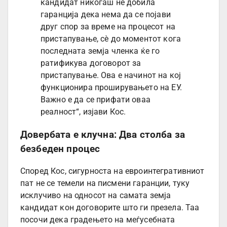
кандидат никогаш не добила
гаранција дека нема да се појави
друг спор за време на процесот на
пристапување, сè до моментот кога
последната земја членка ќе го
ратификува договорот за
пристапување. Ова е начинот на кој
функционира проширувањето на ЕУ.
Важно е да се прифати оваа
реалност“, изјави Кос.
Довербата е клучна: Два столба за
безбеден процес
Според Кос, сигурноста на евроинтегративниот
пат не се темели на писмени гаранции, туку
исклучиво на односот на самата земја
кандидат кон договорите што ги презела. Таа
посочи дека градењето на меѓусебната