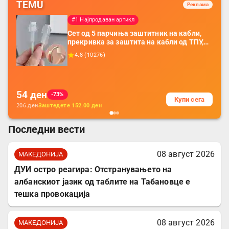
TEMU
Реклама
#1 Најпродаван артикл
Сет од 5 парчиња заштитник на кабли,
прекривка за заштита на кабли од ТПУ,
додатоци за заштита на кабли, без
4.8
(
10276
)
батерија, за мобилни телефони, комплет
за заштита на податочни линии
54
ден
-73%
Купи сега
206
ден
Заштедете
152.00
ден
Последни вести
08 август 2026
МАКЕДОНИЈА
ДУИ остро реагира: Отстранувањето на
албанскиот јазик од таблите на Табановце е
тешка провокација
08 август 2026
МАКЕДОНИЈА