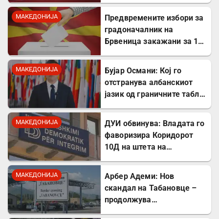
кажаа вистината, но тие
не се плашат и ќе победат!
МАКЕДОНИЈА
Предвремените избори за
градоначалник на
Брвеница закажани за 18
октомври
МАКЕДОНИЈА
Бујар Османи: Кој го
отстранува албанскиот
јазик од граничните табли,
директно го крши законот!
МАКЕДОНИЈА
ДУИ обвинува: Владата го
фаворизира Коридорот
10Д на штета на
стратешкиот Коридор 8
МАКЕДОНИЈА
Арбер Адеми: Нов
скандал на Табановце –
продолжува
дискриминацијата кон