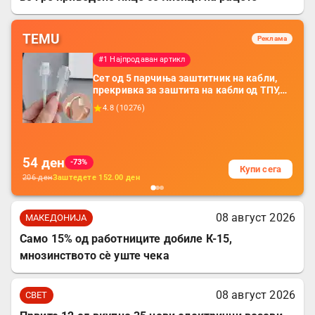
TEMU
Реклама
#1 Најпродаван артикл
Сет од 5 парчиња заштитник на кабли,
прекривка за заштита на кабли од ТПУ,
додатоци за заштита на кабли, без
4.8
(
10276
)
батерија, за мобилни телефони, комплет
за заштита на податочни линии
54
ден
-73%
Купи сега
206
ден
Заштедете
152.00
ден
08 август 2026
МАКЕДОНИЈА
Само 15% од работниците добиле К-15,
мнозинството сè уште чека
08 август 2026
СВЕТ