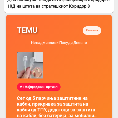
10Д на штета на стратешкиот Коридор 8
TEMU
Реклама
Ненадминливи Понуди Дневно
#1 Најпродаван артикл
Сет од 5 парчиња заштитник на
кабли, прекривка за заштита на
кабли од ТПУ, додатоци за заштита
на кабли, без батерија, за мобилни