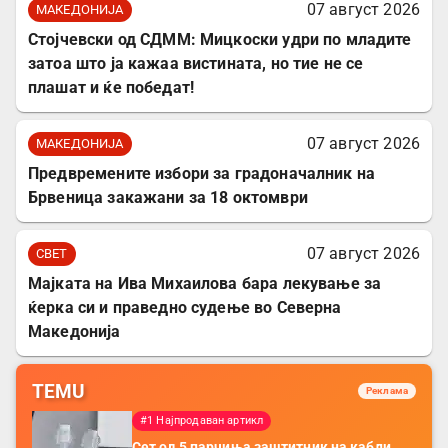
07 август 2026
МАКЕДОНИЈА
Стојчевски од СДММ: Мицкоски удри по младите
затоа што ја кажаа вистината, но тие не се
плашат и ќе победат!
07 август 2026
МАКЕДОНИЈА
Предвремените избори за градоначалник на
Брвеница закажани за 18 октомври
07 август 2026
СВЕТ
Мајката на Ива Михаилова бара лекување за
ќерка си и праведно судење во Северна
Македонија
TEMU
Реклама
#1 Најпродаван артикл
Сет од 5 парчиња заштитник на кабли,