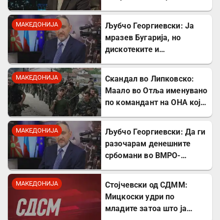
поткопување на српскиот
идентитет
МАКЕДОНИЈА
Љубчо Георгиевски: Ја
мразев Бугарија, но
дискотеките и
рестораните на Црното
море ми ја сменија
МАКЕДОНИЈА
Скандал во Липковско:
сликата
Маало во Отља именувано
по командант на ОНА кој
се бореше против
државата
МАКЕДОНИЈА
Љубчо Георгиевски: Да ги
разочарам денешните
србомани во ВМРО-
ДПМНЕ, говорите на
Драган Богдановски беа
МАКЕДОНИЈА
Стојчевски од СДММ:
против Србославија
Мицкоски удри по
младите затоа што ја