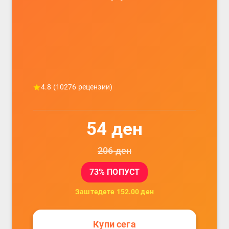
телефони, комплет за заштита на
податочни линии
4.8
(
10276
рецензии)
54
ден
206
ден
73
% ПОПУСТ
Заштедете
152.00
ден
Купи сега