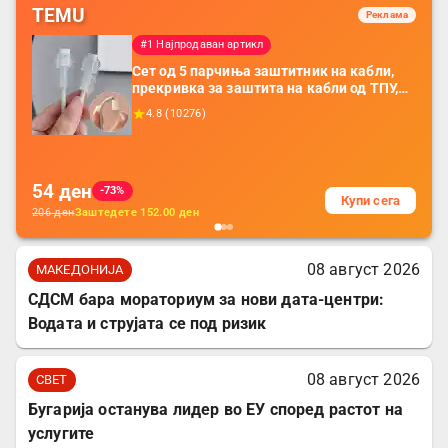
TEMU
Реклама
#1 Најпродаван артикл
Сет од 5 парчиња заштитник на кабли,
прекривка за заштита на кабли од ТПУ,
додатоци за заштита на кабли, без
4.8
(
10276
)
батерија, за мобилни телефони, комплет
за заштита на податочни линии
54
ден
-73%
Купи сега
206
ден
Заштедете
152.00
ден
08 август 2026
МАКЕДОНИЈА
СДСМ бара мораториум за нови дата-центри:
Водата и струјата се под ризик
08 август 2026
СВЕТ
Бугарија останува лидер во ЕУ според растот на
услугите