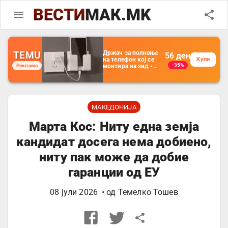
ВЕСТИ
МАК.MK
TEMU
Држач за полнење
56
ден
на телефон кој се
Купи
-35%
Реклама
монтира на ѕид -
Мултифункционален
пластичен
организатор за
чување на покрај
кревет и за ТВ
далечински
МАКЕДОНИЈА
управувач
Марта Кос: Ниту една земја
кандидат досега нема добиено,
ниту пак може да добие
гаранции од ЕУ
08 јули 2026
• од
Темелко Тошев