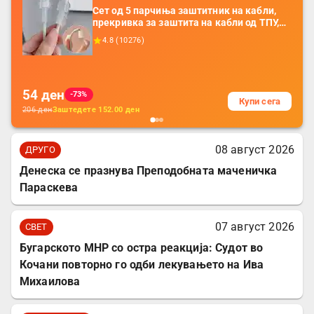
Сет од 5 парчиња заштитник на кабли,
прекривка за заштита на кабли од ТПУ,
додатоци за заштита на кабли, без
4.8
(
10276
)
батерија, за мобилни телефони, комплет
за заштита на податочни линии
54
ден
-73%
Купи сега
206
ден
Заштедете
152.00
ден
08 август 2026
ДРУГО
Денеска се празнува Преподобната маченичка
Параскева
07 август 2026
СВЕТ
Бугарското МНР со остра реакција: Судот во
Кочани повторно го одби лекувањето на Ива
Михаилова