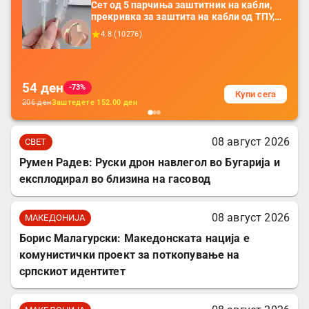
Сет од 5 парчиња заштитник на кабли,
прекривка за заштита на кабли од ТПУ,
додатоци за заштита на кабли, без
4.8
(
10276
)
батерија, за мобилни телефони, комплет
за заштита на податочни линии
54
ден
-73%
Купи сега
206
ден
Заштедете
152.00
ден
08 август 2026
СВЕТ
Румен Радев: Руски дрон навлегол во Бугарија и
експлодирал во близина на гасовод
08 август 2026
МАКЕДОНИЈА
Борис Малагурски: Македонската нација е
комунистички проект за поткопување на
српскиот идентитет