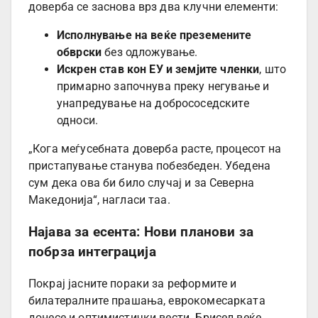
доверба се заснова врз два клучни елементи:
Исполнување на веќе преземените
обврски
без одложување.
Искрен став кон ЕУ и земјите членки
, што
примарно започнува преку негување и
унапредување на добрососедските
односи.
„Кога меѓусебната доверба расте, процесот на
пристапување станува побезбеден. Убедена
сум дека ова би било случај и за Северна
Македонија“, нагласи таа.
Најава за есента: Нови планови за
побрза интеграција
Покрај јасните пораки за реформите и
билатералните прашања, еврокомесарката
донесе и оптимистички вести. Брисел веќе