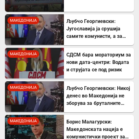
Табановце
МАКЕДОНИЈА
Љубчо Георгиевски:
Југославија ја срушија
самите комунисти, а за
култот кон Тито сите
молчеа освен мене
МАКЕДОНИЈА
СДСМ бара мораториум за
нови дата-центри: Водата
и струјата се под ризик
МАКЕДОНИЈА
Љубчо Георгиевски: Никој
денес во Македонија не
зборува за бруталните
стрелања на цивили од
страна на Германците
МАКЕДОНИЈА
Борис Малагурски:
Македонската нација е
комунистички проект за