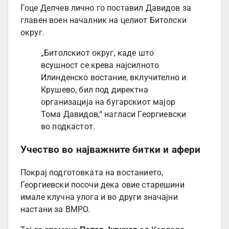
Гоце Делчев лично го поставил Давидов за
главен воен началник на целиот Битолски
округ.
„Битолскиот округ, каде што
всушност се крева најсилното
Илинденско востание, вклучително и
Крушево, бил под директна
организација на бугарскиот мајор
Тома Давидов,“ нагласи Георгиевски
во подкастот.
Учество во најважните битки и афери
Покрај подготовката на востанието,
Георгиевски посочи дека овие старешини
имале клучна улога и во други значајни
настани за ВМРО.