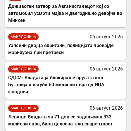
Доживотен затвор за Авганистанецот кој со
автомобил усмрти мајка и двегодишно девојче во
Минхен
06 август 2026
МАКЕДОНИЈА
Уапсени двајца охриѓани, полицијата пронајде
марихуана при претреси
06 август 2026
МАКЕДОНИЈА
СДСМ: Владата ја блокираше пругата кон
Бугарија и изгуби 60 милиони евра од ИПА
фондови
06 август 2026
МАКЕДОНИЈА
Левица: Владата за 71 ден се задолжила 333
милиони евра, бара целосна транспарентност