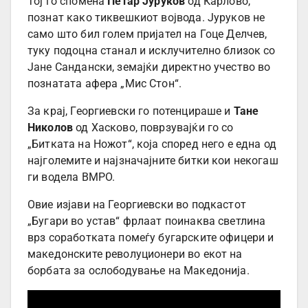
Тој го спомена
Петар Јуруков
од Карлово,
познат како тиквешкиот војвода. Јуруков не
само што бил голем пријател на Гоце Делчев,
туку подоцна станал и исклучително близок со
Јане Сандански, земајќи директно учество во
познатата афера „Мис Стон“.
За крај, Георгиевски го потенцираше и
Тане
Николов
од Хасково, поврзувајќи го со
„Битката на Ножот“, која според него е една од
најголемите и најзначајните битки кои некогаш
ги водела ВМРО.
Овие изјави на Георгиевски во подкастот
„Бугари во устав“ фрлаат поинаква светлина
врз соработката помеѓу бугарските офицери и
македонските револуционери во екот на
борбата за ослободување на Македонија.