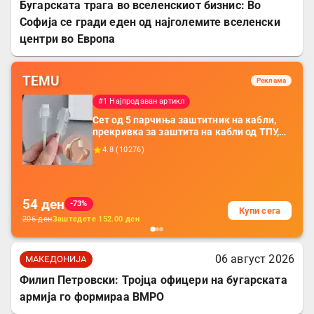
Бугарската трага во вселенскиот бизнис: Во
Софија се гради еден од најголемите вселенски
центри во Европа
TEMU
Реклама
#1 Најпродаван артикл
Сет од 5 парчиња заштитник на кабли,
прекривка за заштита на кабли од ТПУ,
додатоци за заштита на кабли, без
4.8
(
10276
)
батерија, за мобилни телефони, комплет
за заштита на податочни линии
54
ден
-73%
Купи сега
206
ден
Заштедете
152.00
ден
06 август 2026
МАКЕДОНИЈА
Филип Петровски: Тројца офицери на бугарската
армија го формираа ВМРО