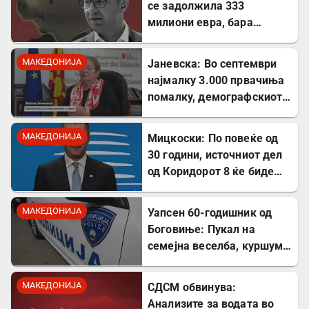
се задолжила 333
милиони евра, бара
целосна транспарентност
МАКЕДОНИЈА
Јаневска: Во септември
најмалку 3.000 првачиња
помалку, демографскиот
пад е загрижувачки
МАКЕДОНИЈА
Мицкоски: По повеќе од
30 години, источниот дел
од Коридорот 8 ќе биде
завршен
МАКЕДОНИЈА
Уапсен 60-годишник од
Боговиње: Пукал на
семејна веселба, куршум
оштетил покрив на куќа
МАКЕДОНИЈА
СДСМ обвинува:
Анализите за водата во