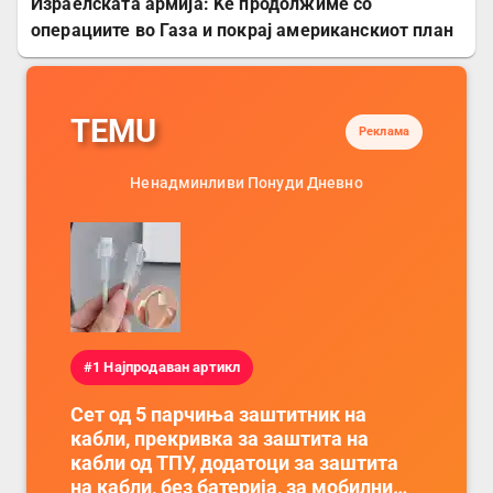
Израелската армија: Ќе продолжиме со
операциите во Газа и покрај американскиот план
TEMU
Реклама
Ненадминливи Понуди Дневно
#1 Најпродаван артикл
Сет од 5 парчиња заштитник на
кабли, прекривка за заштита на
кабли од ТПУ, додатоци за заштита
на кабли, без батерија, за мобилни