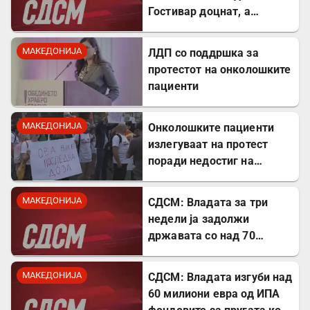
Гостивар доцнат, а
граѓаните се изложени на
ризик
МАКЕДОНИЈА
ЛДП со поддршка за
протестот на онколошките
пациенти
МАКЕДОНИЈА
Онколошките пациенти
излегуваат на протест
поради недостиг на
лекови
МАКЕДОНИЈА
СДСМ: Владата за три
недели ја задолжи
државата со над 70
милиони евра
МАКЕДОНИЈА
СДСМ: Владата изгуби над
60 милиони евра од ИПА