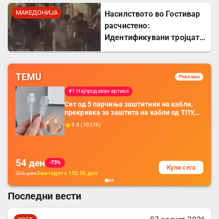
политика
МАКЕДОНИЈА
Насилството во Гостивар
расчистено:
Идентификувани тројцата
напаѓачи, двајца се
малолетници
TEMU
Реклама
#1 Најпродаван артикл
Сет од 5 парчиња заштитник на кабли,
прекривка за заштита на кабли од ТПУ,
додатоци за заштита на кабли, без
4.8
(
10276
)
батерија, за мобилни телефони, комплет
за заштита на податочни линии
54
ден
-73%
Купи сега
206
ден
Заштедете
152.00
ден
Последни вести