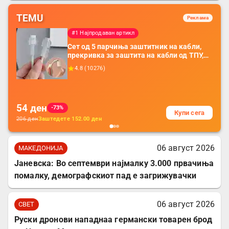
TEMU
Реклама
#1 Најпродаван артикл
Сет од 5 парчиња заштитник на кабли,
прекривка за заштита на кабли од ТПУ,
додатоци за заштита на кабли, без
4.8
(
10276
)
батерија, за мобилни телефони, комплет
за заштита на податочни линии
54
ден
-73%
Купи сега
206
ден
Заштедете
152.00
ден
06 август 2026
МАКЕДОНИЈА
Јаневска: Во септември најмалку 3.000 првачиња
помалку, демографскиот пад е загрижувачки
06 август 2026
СВЕТ
Руски дронови нападнаа германски товарен брод