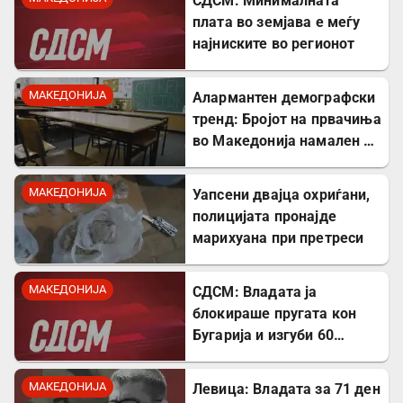
СДСМ: Минималната
плата во земјава е меѓу
најниските во регионот
МАКЕДОНИЈА
Алармантен демографски
тренд: Бројот на првачиња
во Македонија намален за
речиси 5.000 во однос на
лани
МАКЕДОНИЈА
Уапсени двајца охриѓани,
полицијата пронајде
марихуана при претреси
МАКЕДОНИЈА
СДСМ: Владата ја
блокираше пругата кон
Бугарија и изгуби 60
милиони евра од ИПА
фондови
МАКЕДОНИЈА
Левица: Владата за 71 ден