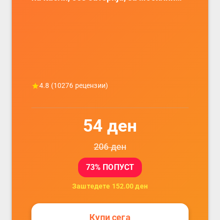
телефони, комплет за заштита на
податочни линии
4.8
(
10276
рецензии)
54
ден
206
ден
73
% ПОПУСТ
Заштедете
152.00
ден
Купи сега