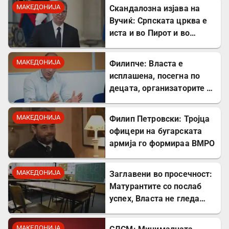
го демантира
МАКЕДОНИЈА
Скандалозна изјава на
Вучиќ: Српската црква е
иста и во Пирот и во
Скопје
МАКЕДОНИЈА
Филипче: Власта е
исплашена, посегна по
децата, организаторите и
напаѓачите мора да
одговараат
МАКЕДОНИЈА
Филип Петровски: Тројца
офицери на бугарската
армија го формираа ВМРО
МАКЕДОНИЈА
Заглавени во просечност:
Матурантите со послаб
успех, Власта не гледа
проблем
МАКЕДОНИЈА