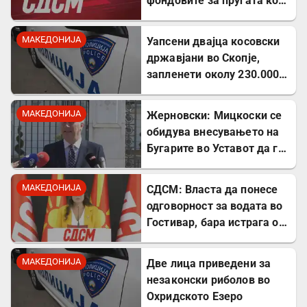
фондовите за пругата кон
Бугарија
МАКЕДОНИЈА
Уапсени двајца косовски
државјани во Скопје,
запленети околу 230.000
евра
МАКЕДОНИЈА
Жерновски: Мицкоски се
обидува внесувањето на
Бугарите во Уставот да го
претстави како победа
МАКЕДОНИЈА
СДСМ: Власта да понесе
одговорност за водата во
Гостивар, бара истрага од
Обвинителството
МАКЕДОНИЈА
Две лица приведени за
незаконски риболов во
Охридското Езеро