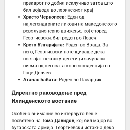
прекарот го добил исклучиво затоа што
бил војвода во леринскиот крај.
Христо Чернопеев:
Еден од
најлегендарните ликови на македонското
револуционерно движење, кој според
Георгиевски, бил роден во Ловеч.
Крсто Б'лгаријата:
Роден во Враца. За
него, Георгиевски потенцираше дека
постојат неколку десетици зачувани
писма од неговата кореспонденција со
Гоце Делчев.
Атанас Бабата:
Роден во Пазарџик.
Директно раководење пред
Илинденското востание
Особено внимание во интервјуто беше
посветено на
Тома Давидов
, кој бил мајор во
бугарската армија. Георгиевски истакна дека