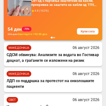
Сет од 5 парчиња заштитник на кабли,
прекривка за заштита на кабли од ТПУ,
додатоци за заштита на кабли, без
4.8
(
10276
)
батерија, за мобилни телефони, комплет
за заштита на податочни линии
54
ден
-73%
Купи сега
206
ден
Заштедете
152.00
ден
06 август 2026
МАКЕДОНИЈА
СДСМ обвинува: Анализите за водата во Гостивар
доцнат, а граѓаните се изложени на ризик
06 август 2026
МАКЕДОНИЈА
ЛДП со поддршка за протестот на онколошките
пациенти
06 август 2026
СВЕТ