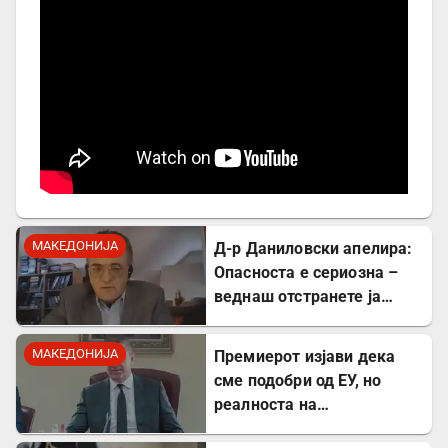
МАКЕДОНИЈА
Д-р Даниловски апелира:
Опасноста е сериозна –
веднаш отстранете ја
застоената вода за да се
заштитите од
МАКЕДОНИЈА
Премиерот изјави дека
западнонилска треска!
сме подобри од ЕУ, но
реалноста на
потрошувачката кошница