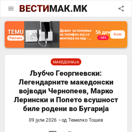
ВЕСТИ
МАК.MK
TEMU
Држач за полнење
56
ден
на телефон кој се
Купи
-35%
Реклама
монтира на ѕид -
Мултифункционален
пластичен
организатор за
чување на покрај
кревет и за ТВ
далечински
МАКЕДОНИЈА
управувач
Љубчо Георгиевски:
Легендарните македонски
војводи Чернопеев, Марко
Лерински и Попето всушност
биле родени во Бугарија
09 јули 2026
• од
Темелко Тошев