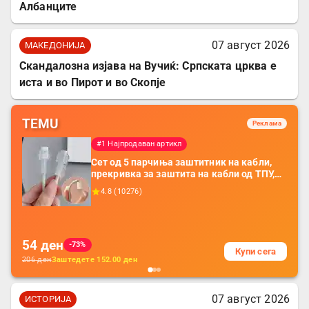
Албанците
07 август 2026
МАКЕДОНИЈА
Скандалозна изјава на Вучиќ: Српската црква е
иста и во Пирот и во Скопје
TEMU
Реклама
#1 Најпродаван артикл
Сет од 5 парчиња заштитник на кабли,
прекривка за заштита на кабли од ТПУ,
додатоци за заштита на кабли, без
4.8
(
10276
)
батерија, за мобилни телефони, комплет
за заштита на податочни линии
54
ден
-73%
Купи сега
206
ден
Заштедете
152.00
ден
07 август 2026
ИСТОРИЈА