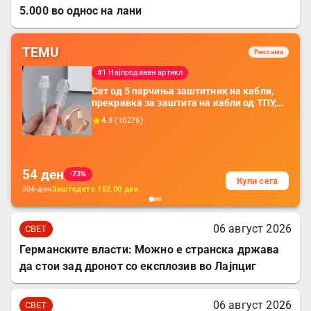
5.000 во однос на лани
TEMU
Реклама
#1 Најпродаван артикл
Сет од 5 парчиња заштитник на кабли,
прекривка за заштита на кабли од ТПУ,
додатоци за заштита на кабли, без
4.8
(
10276
)
батерија, за мобилни телефони, комплет
за заштита на податочни линии
54
ден
-73%
Купи сега
206
ден
Заштедете
152.00
ден
06 август 2026
СВЕТ
Германските власти: Можно е странска држава
да стои зад дронот со експлозив во Лајпциг
06 август 2026
СВЕТ