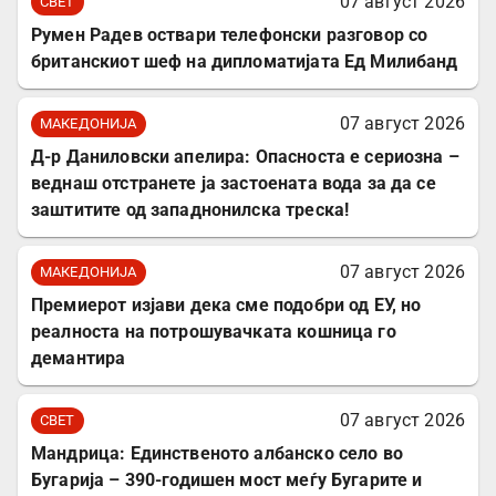
07 август 2026
СВЕТ
Румен Радев оствари телефонски разговор со
британскиот шеф на дипломатијата Ед Милибанд
07 август 2026
МАКЕДОНИЈА
Д-р Даниловски апелира: Опасноста е сериозна –
веднаш отстранете ја застоената вода за да се
заштитите од западнонилска треска!
07 август 2026
МАКЕДОНИЈА
Премиерот изјави дека сме подобри од ЕУ, но
реалноста на потрошувачката кошница го
демантира
07 август 2026
СВЕТ
Мандрица: Единственото албанско село во
Бугарија – 390-годишен мост меѓу Бугарите и