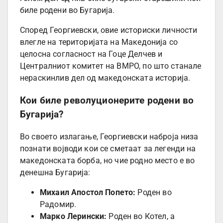
биле родени во Бугарија.
Според Георгиевски, овие историски личности
влегле на територијата на Македонија со
целосна согласност на Гоце Делчев и
Централниот комитет на ВМРО, по што станале
нераскинлив дел од македонската историја.
Кои биле револуционерите родени во
Бугарија?
Во своето излагање, Георгиевски наброја низа
познати војводи кои се сметаат за легенди на
македонската борба, но чие родно место е во
денешна Бугарија:
Михаил Апостол Попето:
Роден во
Радомир.
Марко Лерински:
Роден во Котел, а