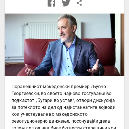
Поранешниот македонски премиер Љубчо
Георгиевски, во своето најново гостување во
подкастот „Бугари во устав“, отвори дискусија
за потеклото на дел од најистакнатите војводи
кои учествувале во македонското
револуционерно движење, посочувајќи дека
голем дел од нив биле бугарски старешини кои