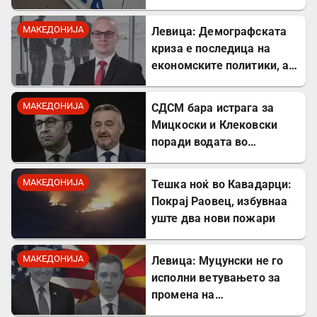
МАКЕДОНИЈА
Левица: Демографската
криза е последица на
економските политики, а
не на граѓаните
МАКЕДОНИЈА
СДСМ бара истрага за
Мицкоски и Клековски
поради водата во
Гостивар
МАКЕДОНИЈА
Тешка ноќ во Кавадарци:
Покрај Раовец, избувнаа
уште два нови пожари
МАКЕДОНИЈА
Левица: Муцунски не го
исполни ветувањето за
промена на
американската визната