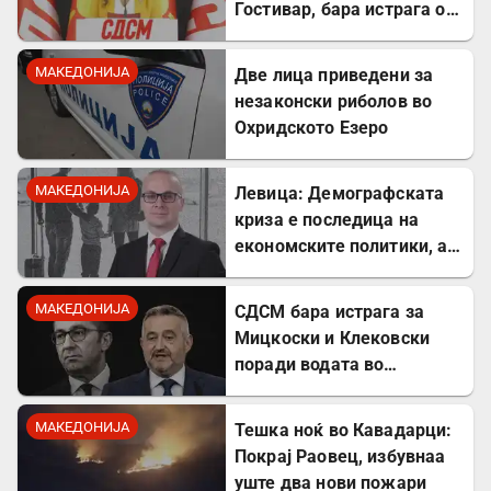
Гостивар, бара истрага од
Обвинителството
МАКЕДОНИЈА
Две лица приведени за
незаконски риболов во
Охридското Езеро
МАКЕДОНИЈА
Левица: Демографската
криза е последица на
економските политики, а
не на граѓаните
МАКЕДОНИЈА
СДСМ бара истрага за
Мицкоски и Клековски
поради водата во
Гостивар
МАКЕДОНИЈА
Тешка ноќ во Кавадарци:
Покрај Раовец, избувнаа
уште два нови пожари