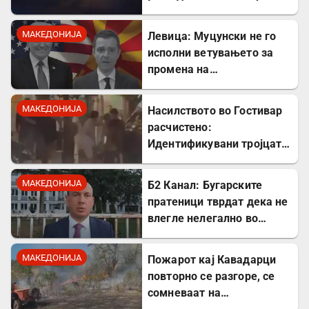
МАКЕДОНИЈА
Левица: Муцунски не го
исполни ветувањето за
промена на
американската визната
политика
МАКЕДОНИЈА
Насилството во Гостивар
расчистено:
Идентификувани тројцата
напаѓачи, двајца се
малолетници
МАКЕДОНИЈА
Б2 Канал: Бугарските
пратеници тврдат дека не
влегле нелегално во
Северна Македонија
МАКЕДОНИЈА
Пожарот кај Кавадарци
повторно се разгоре, се
сомневаат на