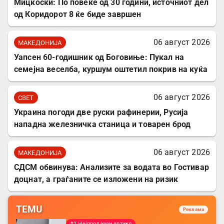
Мицкоски: По повеќе од 30 години, источниот дел
од Коридорот 8 ќе биде завршен
06 август 2026
МАКЕДОНИЈА
Уапсен 60-годишник од Боговиње: Пукал на
семејна веселба, куршум оштетил покрив на куќа
06 август 2026
СВЕТ
Украина погоди две руски рафинерии, Русија
нападна железничка станица и товарен брод
06 август 2026
МАКЕДОНИЈА
СДСМ обвинува: Анализите за водата во Гостивар
доцнат, а граѓаните се изложени на ризик
TEMU
Реклама
#1 Најпродаван артикл