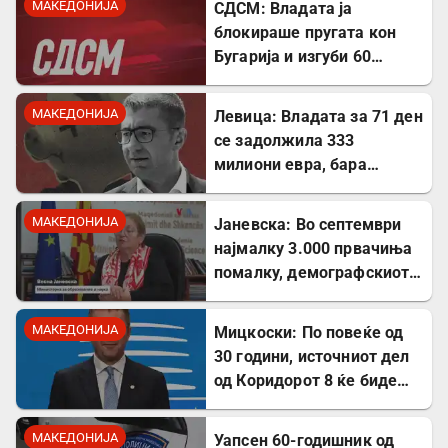
МАКЕДОНИЈА
СДСМ: Владата ја
блокираше пругата кон
Бугарија и изгуби 60
милиони евра од ИПА
фондови
МАКЕДОНИЈА
Левица: Владата за 71 ден
се задолжила 333
милиони евра, бара
целосна транспарентност
МАКЕДОНИЈА
Јаневска: Во септември
најмалку 3.000 првачиња
помалку, демографскиот
пад е загрижувачки
МАКЕДОНИЈА
Мицкоски: По повеќе од
30 години, источниот дел
од Коридорот 8 ќе биде
завршен
МАКЕДОНИЈА
Уапсен 60-годишник од