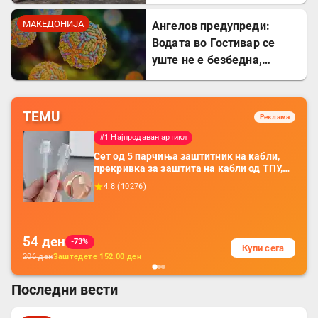
подметнување
МАКЕДОНИЈА
Ангелов предупреди:
Водата во Гостивар се
уште не е безбедна,
содржи опасна бактерија
TEMU
Реклама
#1 Најпродаван артикл
Сет од 5 парчиња заштитник на кабли,
прекривка за заштита на кабли од ТПУ,
додатоци за заштита на кабли, без
4.8
(
10276
)
батерија, за мобилни телефони, комплет
за заштита на податочни линии
54
ден
-73%
Купи сега
206
ден
Заштедете
152.00
ден
Последни вести