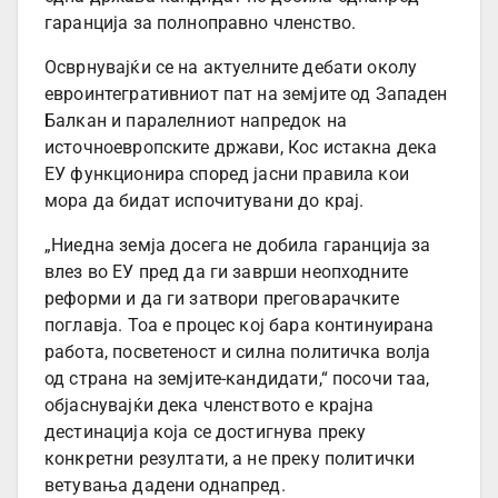
гаранција за полноправно членство.
Осврнувајќи се на актуелните дебати околу
евроинтегративниот пат на земјите од Западен
Балкан и паралелниот напредок на
источноевропските држави, Кос истакна дека
ЕУ функционира според јасни правила кои
мора да бидат испочитувани до крај.
„Ниедна земја досега не добила гаранција за
влез во ЕУ пред да ги заврши неопходните
реформи и да ги затвори преговарачките
поглавја. Тоа е процес кој бара континуирана
работа, посветеност и силна политичка волја
од страна на земјите-кандидати,“ посочи таа,
објаснувајќи дека членството е крајна
дестинација која се достигнува преку
конкретни резултати, а не преку политички
ветувања дадени однапред.