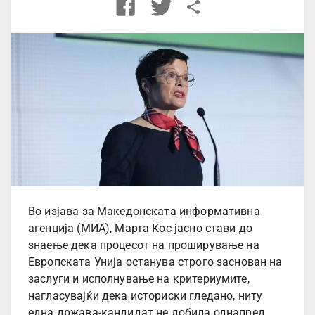
Во изјава за Македонската информативна
агенција (МИА), Марта Кос јасно стави до
знаење дека процесот на проширување на
Европската Унија останува строго заснован на
заслуги и исполнување на критериумите,
нагласувајќи дека историски гледано, ниту
една држава-кандидат не добила однапред