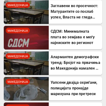
МАКЕДОНИЈА
Заглавени во просечност:
Матурантите со послаб
успех, Власта не гледа
проблем
МАКЕДОНИЈА
СДСМ: Минималната
плата во земјава е меѓу
најниските во регионот
МАКЕДОНИЈА
Алармантен демографски
тренд: Бројот на првачиња
во Македонија намален за
речиси 5.000 во однос на
лани
МАКЕДОНИЈА
Уапсени двајца охриѓани,
полицијата пронајде
марихуана при претреси