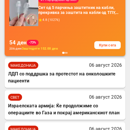
Сет од 5 парчиња заштитник на кабли,
прекривка за заштита на кабли од ТПУ,
додатоци за заштита на кабли, без
4.8
(
10276
)
батерија, за мобилни телефони, комплет
за заштита на податочни линии
54
ден
-73%
Купи сега
206
ден
Заштедете
152.00
ден
06 август 2026
МАКЕДОНИЈА
ЛДП со поддршка за протестот на онколошките
пациенти
06 август 2026
СВЕТ
Израелската армија: Ќе продолжиме со
операциите во Газа и покрај американскиот план
06 август 2026
МАКЕДОНИЈА