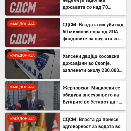
недели ја задолжи
државата со над 70
милиони евра
МАКЕДОНИЈА
СДСМ: Владата изгуби над
60 милиони евра од ИПА
фондовите за пругата кон
Бугарија
МАКЕДОНИЈА
Уапсени двајца косовски
државјани во Скопје,
запленети околу 230.000
евра
МАКЕДОНИЈА
Жерновски: Мицкоски се
обидува внесувањето на
Бугарите во Уставот да го
претстави како победа
МАКЕДОНИЈА
СДСМ: Власта да понесе
одговорност за водата во