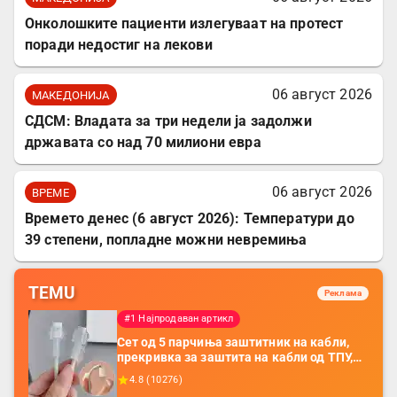
Онколошките пациенти излегуваат на протест
поради недостиг на лекови
06 август 2026
МАКЕДОНИЈА
СДСМ: Владата за три недели ја задолжи
државата со над 70 милиони евра
06 август 2026
ВРЕМЕ
Времето денес (6 август 2026): Температури до
39 степени, попладне можни невремиња
TEMU
Реклама
#1 Најпродаван артикл
Сет од 5 парчиња заштитник на кабли,
прекривка за заштита на кабли од ТПУ,
додатоци за заштита на кабли, без
4.8
(
10276
)
батерија, за мобилни телефони, комплет