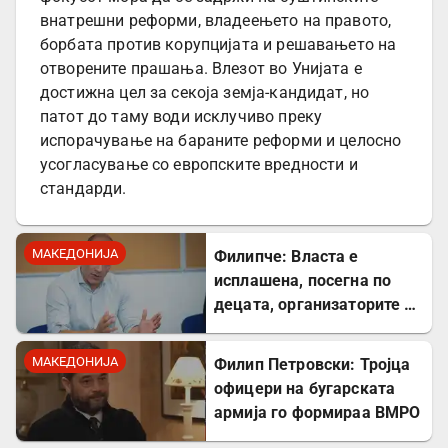
внатрешни реформи, владеењето на правото,
борбата против корупцијата и решавањето на
отворените прашања. Влезот во Унијата е
достижна цел за секоја земја-кандидат, но
патот до таму води исклучиво преку
испорачување на бараните реформи и целосно
усогласување со европските вредности и
стандарди.
МАКЕДОНИЈА
Филипче: Власта е
исплашена, посегна по
децата, организаторите и
напаѓачите мора да
одговараат
МАКЕДОНИЈА
Филип Петровски: Тројца
офицери на бугарската
армија го формираа ВМРО