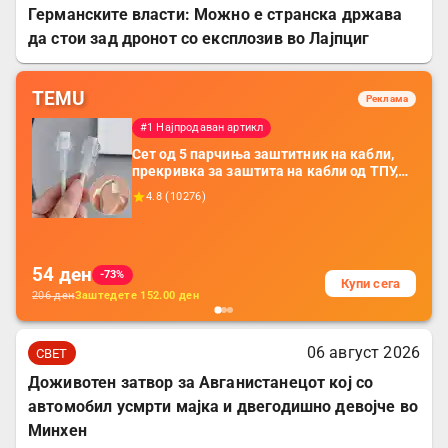
Германските власти: Можно е странска држава
да стои зад дронот со експлозив во Лајпциг
TEMU
Реклама
#1 Најпродаван артикл
Сет од 5 парчиња заштитник на кабли,
прекривка за заштита на кабли од ТПУ,
додатоци за заштита на кабли, без
4.8
(
10276
)
батерија, за мобилни телефони, комплет
за заштита на податочни линии
54
ден
-73%
Купи сега
206
ден
Заштедете
152.00
ден
06 август 2026
СВЕТ
Доживотен затвор за Авганистанецот кој со
автомобил усмрти мајка и двегодишно девојче во
Минхен