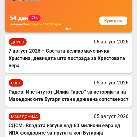
за заштита на податочни линии
54
ден
-73%
Купи сега
206
ден
Заштедете
152.00
ден
06 август 2026
ДРУГО
7 август 2026 – Светата великомаченичка
Христина, девицата што пострада за Христовата
вера
05 август 2026
СВЕТ
Радев: Институтот „Илија Гаџев“ за историјата на
Македонските Бугари стана државна сопственост
05 август 2026
МАКЕДОНИЈА
СДСМ: Владата изгуби над 60 милиони евра од
ИПА фондовите за пругата кон Бугарија