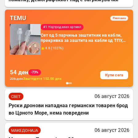
TEMU
Реклама
#1 Најпродаван артикл
Сет од 5 парчиња заштитник на кабли,
прекривка за заштита на кабли од ТПУ,
додатоци за заштита на кабли, без
4.8
(
10276
)
батерија, за мобилни телефони, комплет
за заштита на податочни линии
54
ден
-73%
Купи сега
206
ден
Заштедете
152.00
ден
06 август 2026
СВЕТ
Руски дронови нападнаа германски товарен брод
во Црното Море, нема повредени
06 август 2026
МАКЕДОНИЈА