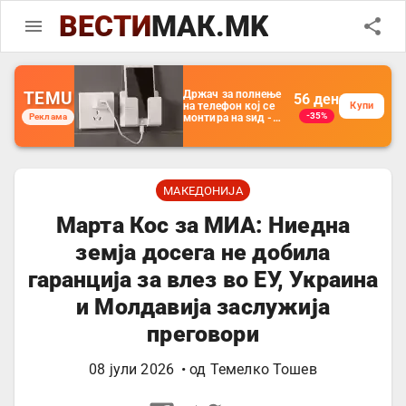
ВЕСТИ
МАК.MK
TEMU
Држач за полнење
56
ден
на телефон кој се
Купи
-35%
Реклама
монтира на ѕид -
Мултифункционален
пластичен
организатор за
чување на покрај
кревет и за ТВ
далечински
МАКЕДОНИЈА
управувач
Марта Кос за МИА: Ниедна
земја досега не добила
гаранција за влез во ЕУ, Украина
и Молдавија заслужија
преговори
08 јули 2026
• од
Темелко Тошев