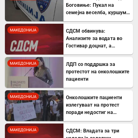
Боговиње: Пукал на
семејна веселба, куршум
оштетил покрив на куќа
МАКЕДОНИЈА
СДСМ обвинува:
Анализите за водата во
Гостивар доцнат, а
граѓаните се изложени на
ризик
МАКЕДОНИЈА
ЛДП со поддршка за
протестот на онколошките
пациенти
МАКЕДОНИЈА
Онколошките пациенти
излегуваат на протест
поради недостиг на
лекови
МАКЕДОНИЈА
СДСМ: Владата за три