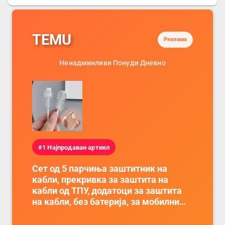
TEMU
Реклама
Ненадминливи Понуди Дневно
#1 Најпродаван артикл
Сет од 5 парчиња заштитник на
кабли, прекривка за заштита на
кабли од ТПУ, додатоци за заштита
на кабли, без батерија, за мобилни
телефони, комплет за заштита на
податочни линии