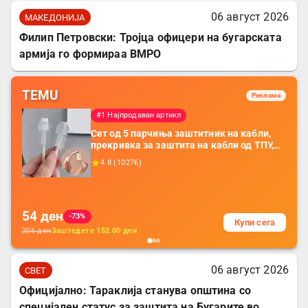
06 август 2026
МАКЕДОНИЈА
Филип Петровски: Тројца офицери на бугарската
армија го формираа ВМРО
TEMU
Реклама
#1 Најпродаван артикл
Сет од 5 парчиња заштитник на кабли,
прекривка за заштита на кабли од ТПУ,
додатоци за заштита на кабли, без
4.8
(
10276
)
батерија, за мобилни телефони, комплет
за заштита на податочни линии
54
ден
-73%
Купи сега
206
ден
Заштедете
152.00
ден
06 август 2026
СВЕТ
Официјално: Тараклија станува општина со
специјален статус за заштита на Бугарите во