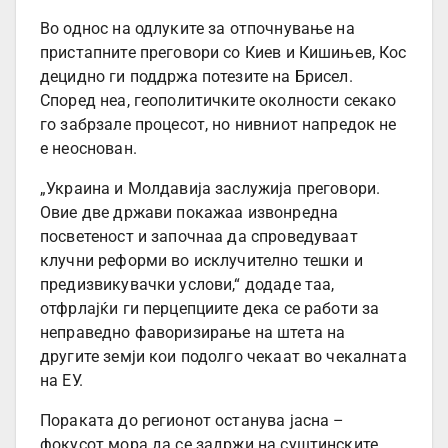
Во однос на одлуките за отпочнување на
пристапните преговори со Киев и Кишињев, Кос
децидно ги поддржа потезите на Брисел.
Според неа, геополитичките околности секако
го забрзале процесот, но нивниот напредок не
е неоснован.
„Украина и Молдавија заслужија преговори.
Овие две држави покажаа извонредна
посветеност и започнаа да спроведуваат
клучни реформи во исклучително тешки и
предизвикувачки услови,“ додаде таа,
отфрлајќи ги перцепциите дека се работи за
неправедно фаворизирање на штета на
другите земји кои подолго чекаат во чекалната
на ЕУ.
Пораката до регионот останува јасна –
фокусот мора да се задржи на суштинските