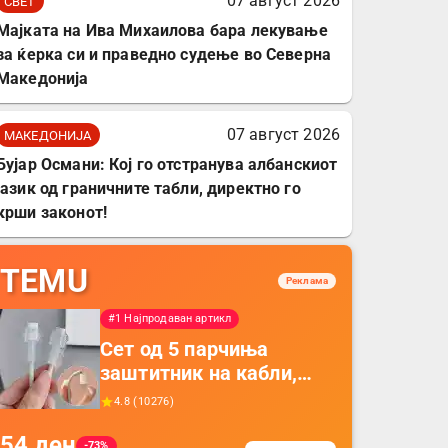
07 август 2026
СВЕТ
Мајката на Ива Михаилова бара лекување
за ќерка си и праведно судење во Северна
Македонија
07 август 2026
МАКЕДОНИЈА
Бујар Османи: Кој го отстранува албанскиот
јазик од граничните табли, директно го
крши законот!
TEMU
Реклама
#1 Најпродаван артикл
Сет од 5 парчиња
заштитник на кабли,
прекривка за заштита
4.8
(
10276
)
на кабли од ТПУ,
54
ден
додатоци за заштита на
-73%