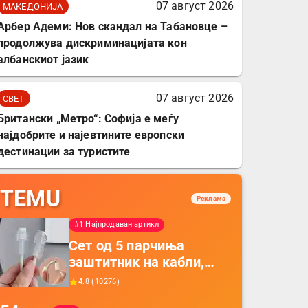
07 август 2026
МАКЕДОНИЈА
Арбер Адеми: Нов скандал на Табановце –
продолжува дискриминацијата кон
албанскиот јазик
07 август 2026
СВЕТ
Британски „Метро“: Софија е меѓу
најдобрите и најевтините европски
дестинации за туристите
TEMU
Реклама
#1 Најпродаван артикл
Сет од 5 парчиња
заштитник на кабли,
прекривка за заштита
4.8
(
10276
)
на кабли од ТПУ,