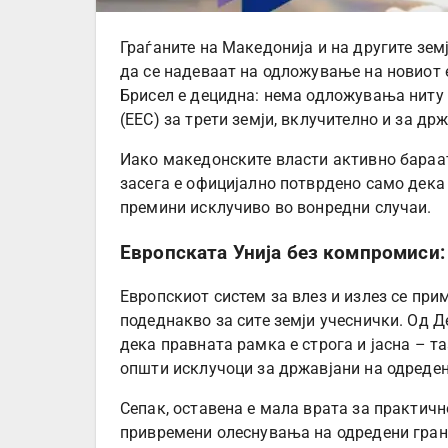
Граѓаните на Македонија и на другите зем
да се надеваат на одложување на новиот 
Брисел е децидна: нема одложувања ниту 
(ЕЕС) за трети земји, вклучително и за др
Иако македонските власти активно бараат
засега е официјално потврдено само дек
премини исклучиво во вонредни случаи.
Европската Унија без компромиси
Европскиот систем за влез и излез се при
подеднакво за сите земји учеснички. Од Д
дека правната рамка е строга и јасна – 
општи исклучоци за државјани на одреден
Сепак, оставена е мала врата за практичн
привремени олеснувања на одредени гран