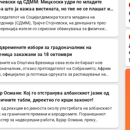
јчевски од СДММ: Мицкоски удри по младите
оа што ја кажаа вистината, но тие не се плашат и
победат!
седателот на Социјалдемократската младина на
донија (СДММ), Трајче Стојчевски, на денешната прес-
еренција излезе со сериозни обвинувања за физички
д врз…
двремените избори за градоначалник на
еница закажани за 18 октомври
аните на Општина Брвеница оваа есен ќе бираат нов
оначалник, откако претседателот на Собранието, Африм
, официјално ја потпиша одлуката за распишување на…
р Османи: Кој го отстранува албанскиот јазик од
ничните табли, директно го крши законот!
 од реакции во јавноста околу употребата на албанскиот
к на граничните премини и аеродромите. Поранешниот
стер за надворешни работи, Бујар Османи, преку…