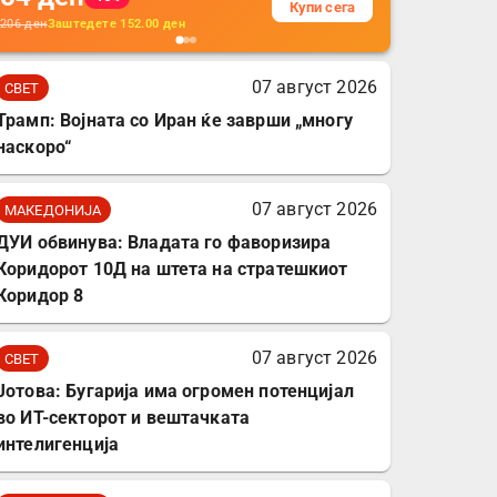
Купи сега
кабли, без батерија, за
206
ден
Заштедете
152.00
ден
мобилни телефони,
комплет за заштита на
07 август 2026
СВЕТ
податочни линии
Трамп: Војната со Иран ќе заврши „многу
наскоро“
07 август 2026
МАКЕДОНИЈА
ДУИ обвинува: Владата го фаворизира
Коридорот 10Д на штета на стратешкиот
Коридор 8
07 август 2026
СВЕТ
Јотова: Бугарија има огромен потенцијал
во ИТ-секторот и вештачката
интелигенција