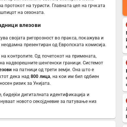
за протокот на туристи. Главната цел на грчката
 шпицот на сезоната.
јадници влезови
ува својата ригорозност во пракса, покажува и
, неодамна презентиран од Европската комисија.
 на контролите. Од почетокот на примената,
на надворешните шенгенски граници. Системот
езови
на патници од трети земји. Она што е
актот дека над
800 лица
, на кои им бил одбиен
носен ризик за Унијата.
е, бидејќи дигиталната идентификација и
нуваат новото секојдневие за патување низ