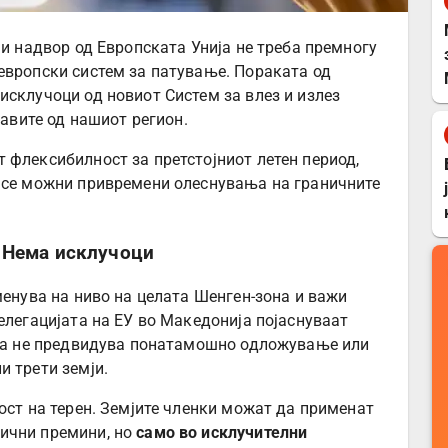
ји надвор од Европската Унија не треба премногу
европски систем за патување. Пораката од
исклучоци од новиот Систем за влез и излез
жавите од нашиот регион.
 флексибилност за претстојниот летен период,
а се можни привремени олеснувања на граничните
: Нема исклучоци
менува на ниво на целата Шенген-зона и важи
елегацијата на ЕУ во Македонија појаснуваат
таа не предвидува понатамошно одложување или
и трети земји.
ост на терен. Земјите членки можат да применат
ични премини, но
само во исклучителни