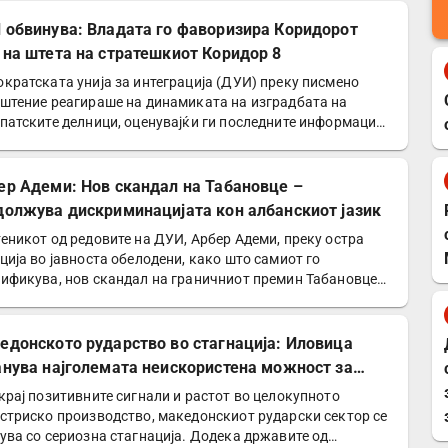
 обвинува: Владата го фаворизира Коридорот
 на штета на стратешкиот Коридор 8
кратската унија за интеграција (ДУИ) преку писмено
штение реагираше на динамиката на изградбата на
патските делници, оценувајќи ги последните информации
ер Адеми: Нов скандал на Табановце –
должува дискриминацијата кон албанскиот јазик
еникот од редовите на ДУИ, Арбер Адеми, преку остра
ција во јавноста обелодени, како што самиот го
ификува, нов скандал на граничниот премин Табановце…
едонското рударство во стагнација: Иловица
анува најголемата неискористена можност за
номски раст
крај позитивните сигнали и растот во целокупното
стриско производство, македонскиот рударски сектор се
ува со сериозна стагнација. Додека државите од