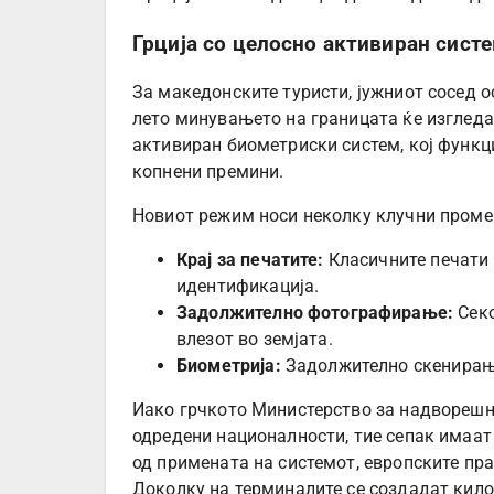
Грција со целосно активиран систем
За македонските туристи, јужниот сосед о
лето минувањето на границата ќе изгледа 
активиран биометриски систем, кој функц
копнени премини.
Новиот режим носи неколку клучни промен
Крај за печатите:
Класичните печати 
идентификација.
Задолжително фотографирање:
Секо
влезот во земјата.
Биометрија:
Задолжително скенирање
Иако грчкото Министерство за надворешн
одредени националности, тие сепак имаат
од примената на системот, европските пр
Доколку на терминалите се создадат кило