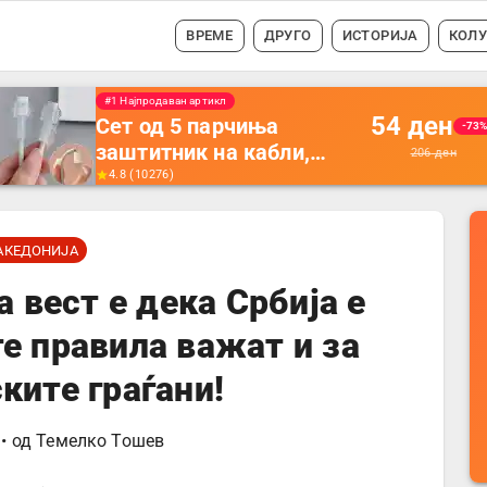
ВРЕМЕ
ДРУГО
ИСТОРИЈА
КОЛ
#1 Најпродавано
56
ден
Држач за полнење на
-35
телефон кој се монтира
87
ден
на ѕид -
4.5
(
16742
)
Мултифункционален
пластичен организатор
АКЕДОНИЈА
за чување на покрај
кревет и за ТВ
 вест е дека Србија е
далечински управувач
е правила важат и за
ките граѓани!
• од
Темелко Тошев