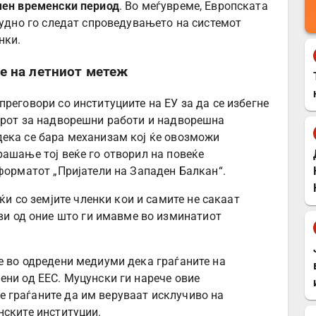
ичен временски период
. Во меѓувреме, Европската
будно го следат спроведувањето на системот
нки.
е на летниот метеж
реговори со институциите на ЕУ за да се избегне
ерот за надворешни работи и надворешна
дека се бара механизам кој ќе овозможи
рашање тој веќе го отворил на повеќе
 форматот „Пријатели на Западен Балкан“.
ќи со земјите членки кои и самите не сакаат
ви од оние што ги имавме во изминатиот
е во одредени медиуми дека граѓаните на
ени од ЕЕС. Муцунски ги нарече овие
 граѓаните да им веруваат исклучиво на
нските институции.