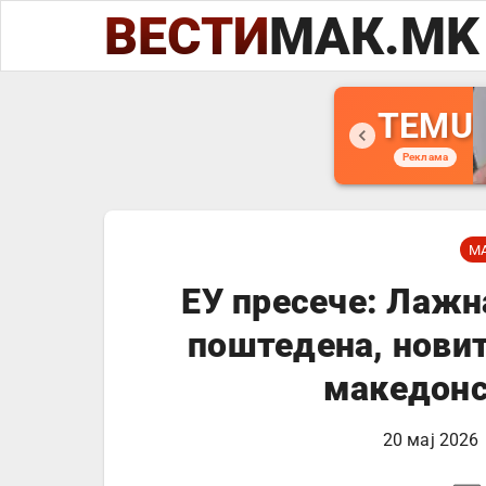
ВЕСТИ
МАК.MK
TEMU
Реклама
М
ЕУ пресече: Лажна
поштедена, новит
македонс
20 мај 2026