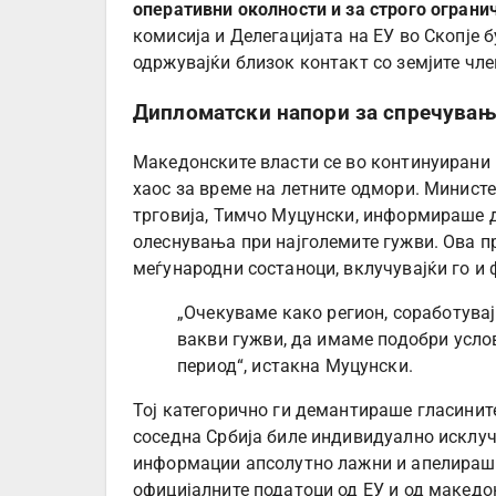
оперативни околности и за строго огран
комисија и Делегацијата на ЕУ во Скопје 
одржувајќи близок контакт со земјите чле
Дипломатски напори за спречувањ
Македонските власти се во континуирани п
хаос за време на летните одмори. Минист
трговија, Тимчо Муцунски, информираше 
олеснувања при најголемите гужви. Ова п
меѓународни состаноци, вклучувајќи го и
„Очекуваме како регион, соработувај
вакви гужви, да имаме подобри усло
период“, истакна Муцунски.
Тој категорично ги демантираше гласинит
соседна Србија биле индивидуално исклуч
информации апсолутно лажни и апелираше
официјалните податоци од ЕУ и од македо