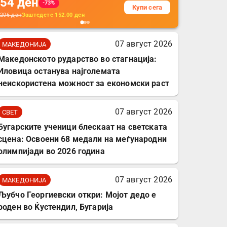
54
ден
додатоци за заштита на
-73%
Купи сега
кабли, без батерија, за
206
ден
Заштедете
152.00
ден
мобилни телефони,
комплет за заштита на
07 август 2026
МАКЕДОНИЈА
податочни линии
Македонското рударство во стагнација:
Иловица останува најголемата
неискористена можност за економски раст
07 август 2026
СВЕТ
Бугарските ученици блескаат на светската
сцена: Освоени 68 медали на меѓународни
олимпијади во 2026 година
07 август 2026
МАКЕДОНИЈА
Љубчо Георгиевски откри: Мојот дедо е
роден во Ќустендил, Бугарија