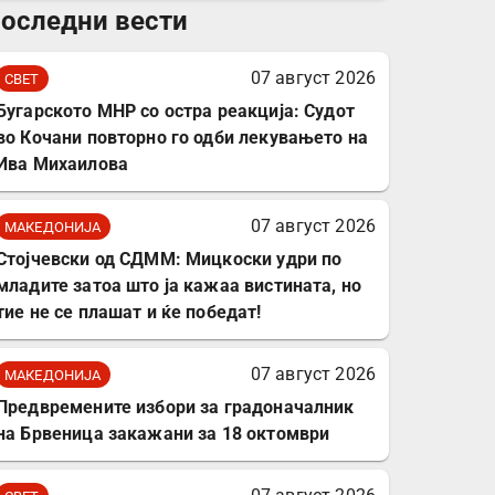
оследни вести
комплет за заштита на
податочни линии
07 август 2026
СВЕТ
Бугарското МНР со остра реакција: Судот
во Кочани повторно го одби лекувањето на
Ива Михаилова
07 август 2026
МАКЕДОНИЈА
Стојчевски од СДММ: Мицкоски удри по
младите затоа што ја кажаа вистината, но
тие не се плашат и ќе победат!
07 август 2026
МАКЕДОНИЈА
Предвремените избори за градоначалник
на Брвеница закажани за 18 октомври