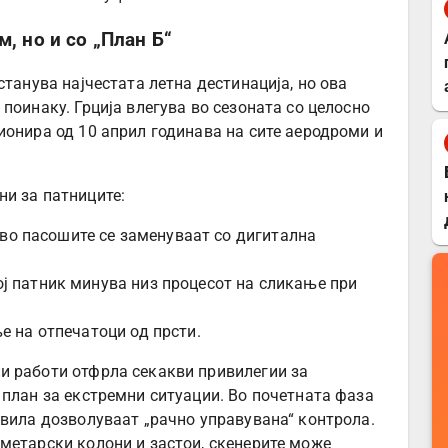
, но и со „План Б“
станува најчестата летна дестинација, но ова
поинаку. Грција влегува во сезоната со целосно
ионира од 10 април годинава на сите аеродроми и
и за патниците:
во пасошите се заменуваат со дигитална
ј патник минува низ процесот на сликање при
 на отпечатоци од прсти.
и работи отфрла секакви привилегии за
 план за екстремни ситуации. Во почетната фаза
авила дозволуваат „рачно управувана“ контрола.
метарски колони и застои, скенерите може