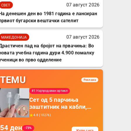
07 август 2026
СВЕТ
На денешен ден во 1981 година е лансиран
првиот бугарски вештачки сателит
07 август 2026
МАКЕДОНИЈА
Драстичен пад на бројот на првачиња: Во
новата учебна година дури 4.900 помалку
ученици во прво одделение
TEMU
Реклама
#1 Најпродаван артикл
Сет од 5 парчиња
заштитник на кабли,
прекривка за заштита
4.8
(
10276
)
на кабли од ТПУ,
54
ден
додатоци за заштита на
-73%
Купи сега