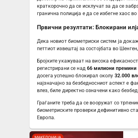
краткорочно да се исклучат за да се забр
гранична полиција е да се избегне хаос во
Првични резултати: Блокирани ил
Дека новиот биометриски систем ја докаж
петтиот извештај за состојбата во Шенген
Бројките укажуваат на висока ефикасност
регистрирани се над
66 милиони премини
досега успешно блокирал околу
32.000 вл
најзначајно за безбедносниот аспект е ф
влез, биле директно означени како безбед
Граѓаните треба да се вооружат со трпени
биометриските проверки дефинитивно ста
Европа.
МАКЕДОНИЈА