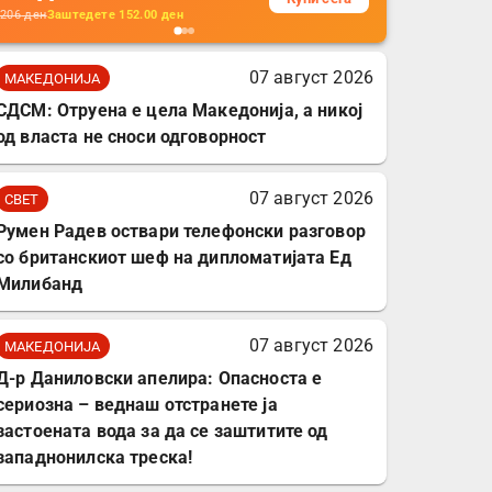
кабли, без батерија, за
206
ден
Заштедете
152.00
ден
мобилни телефони,
комплет за заштита на
07 август 2026
МАКЕДОНИЈА
податочни линии
СДСМ: Отруена е цела Македонија, а никој
од власта не сноси одговорност
07 август 2026
СВЕТ
Румен Радев оствари телефонски разговор
со британскиот шеф на дипломатијата Ед
Милибанд
07 август 2026
МАКЕДОНИЈА
Д-р Даниловски апелира: Опасноста е
сериозна – веднаш отстранете ја
застоената вода за да се заштитите од
западнонилска треска!