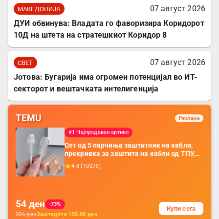
07 август 2026
МАКЕДОНИЈА
ДУИ обвинува: Владата го фаворизира Коридорот
10Д на штета на стратешкиот Коридор 8
07 август 2026
СВЕТ
Јотова: Бугарија има огромен потенцијал во ИТ-
секторот и вештачката интелигенција
TEMU
Реклама
#1 Најпродаван артикл
Сет од 5 парчиња заштитник на кабли,
прекривка за заштита на кабли од ТПУ,
додатоци за заштита на кабли, без
4.8
(
10276
)
батерија, за мобилни телефони, комплет
за заштита на податочни линии
54
ден
-73%
Купи сега
206
ден
Заштедете
152.00
ден