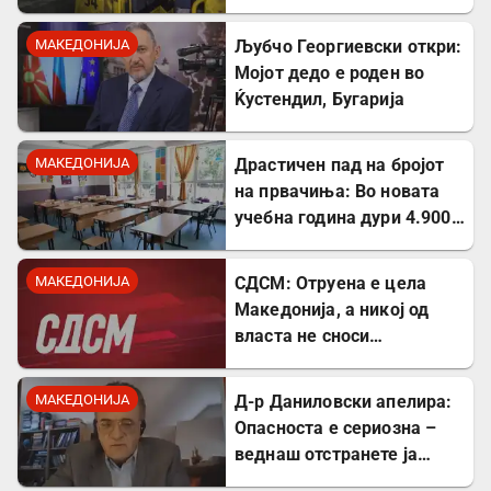
неискористена можност
за економски раст
МАКЕДОНИЈА
Љубчо Георгиевски откри:
Мојот дедо е роден во
Ќустендил, Бугарија
МАКЕДОНИЈА
Драстичен пад на бројот
на првачиња: Во новата
учебна година дури 4.900
помалку ученици во прво
одделение
МАКЕДОНИЈА
СДСМ: Отруена е цела
Македонија, а никој од
власта не сноси
одговорност
МАКЕДОНИЈА
Д-р Даниловски апелира:
Опасноста е сериозна –
веднаш отстранете ја
застоената вода за да се