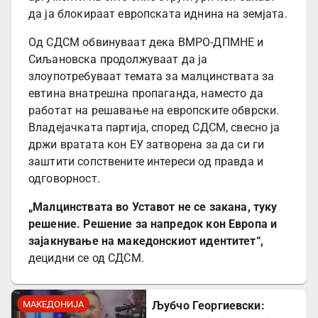
да ја блокираат европската иднина на земјата.
Од СДСМ обвинуваат дека ВМРО-ДПМНЕ и
Сиљановска продолжуваат да ја
злоупотребуваат темата за малцинствата за
евтина внатрешна пропаганда, наместо да
работат на решавање на европските обврски.
Владејачката партија, според СДСМ, свесно ја
држи вратата кон ЕУ затворена за да си ги
заштити сопствените интереси од правда и
одговорност.
„Малцинствата во Уставот не се закана, туку
решение. Решение за напредок кон Европа и
зајакнување на македонскиот идентитет“,
децидни се од СДСМ.
МАКЕДОНИЈА
Љубчо Георгиевски: