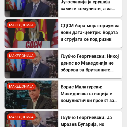
Југославија ја срушија
самите комунисти, а за
култот кон Тито сите
молчеа освен мене
МАКЕДОНИЈА
СДСМ бара мораториум за
нови дата-центри: Водата
и струјата се под ризик
МАКЕДОНИЈА
Љубчо Георгиевски: Никој
денес во Македонија не
зборува за бруталните
стрелања на цивили од
страна на Германците
МАКЕДОНИЈА
Борис Малагурски:
Македонската нација е
комунистички проект за
поткопување на српскиот
идентитет
МАКЕДОНИЈА
Љубчо Георгиевски: Ја
мразев Бугарија, но