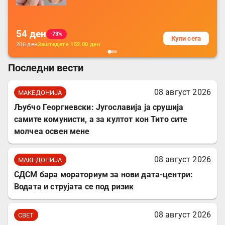
за заштита на податочни линии
54
ден
-73%
Купи сега
206
ден
Заштедете
152.00
ден
Последни вести
08 август 2026
МАКЕДОНИЈА
Љубчо Георгиевски: Југославија ја срушија
самите комунисти, а за култот кон Тито сите
молчеа освен мене
08 август 2026
МАКЕДОНИЈА
СДСМ бара мораториум за нови дата-центри:
Водата и струјата се под ризик
08 август 2026
СВЕТ