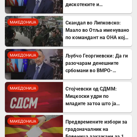
дискотеките и
рестораните на Црното
море ми ја сменија
МАКЕДОНИЈА
Скандал во Липковско:
сликата
Маало во Отља именувано
по командант на ОНА кој
се бореше против
државата
МАКЕДОНИЈА
Љубчо Георгиевски: Да ги
разочарам денешните
србомани во ВМРО-
ДПМНЕ, говорите на
Драган Богдановски беа
МАКЕДОНИЈА
Стојчевски од СДММ:
против Србославија
Мицкоски удри по
младите затоа што ја
кажаа вистината, но тие
не се плашат и ќе победат!
МАКЕДОНИЈА
Предвремените избори за
градоначалник на
Брвеница закажани за 18