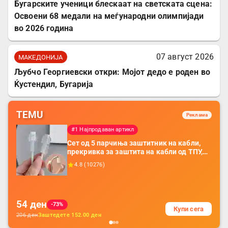
Бугарските ученици блескаат на светската сцена:
Освоени 68 медали на меѓународни олимпијади
во 2026 година
07 август 2026
МАКЕДОНИЈА
Љубчо Георгиевски откри: Мојот дедо е роден во
Ќустендил, Бугарија
TEMU
Реклама
#1 Најпродаван артикл
Сет од 5 парчиња заштитник на кабли,
прекривка за заштита на кабли од ТПУ,
додатоци за заштита на кабли, без
4.8
(
10276
)
батерија, за мобилни телефони, комплет
за заштита на податочни линии
54
ден
-73%
Купи сега
206
ден
Заштедете
152.00
ден