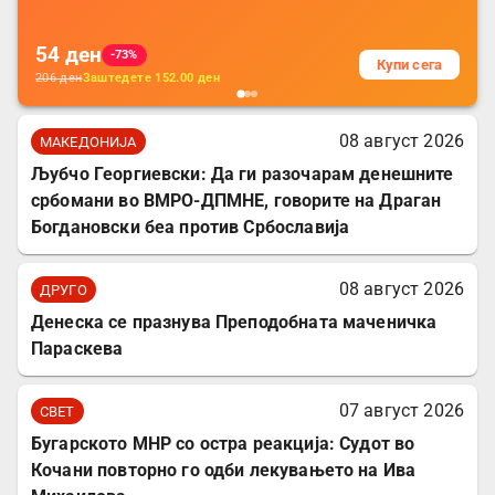
54
ден
-73%
Купи сега
206
ден
Заштедете
152.00
ден
08 август 2026
МАКЕДОНИЈА
Љубчо Георгиевски: Да ги разочарам денешните
србомани во ВМРО-ДПМНЕ, говорите на Драган
Богдановски беа против Србославија
08 август 2026
ДРУГО
Денеска се празнува Преподобната маченичка
Параскева
07 август 2026
СВЕТ
Бугарското МНР со остра реакција: Судот во
Кочани повторно го одби лекувањето на Ива