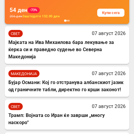
54
ден
-73%
Купи сега
206
ден
Заштедете
152.00
ден
07 август 2026
СВЕТ
Мајката на Ива Михаилова бара лекување за
ќерка си и праведно судење во Северна
Македонија
07 август 2026
МАКЕДОНИЈА
Бујар Османи: Кој го отстранува албанскиот јазик
од граничните табли, директно го крши законот!
07 август 2026
СВЕТ
Трамп: Војната со Иран ќе заврши „многу
наскоро“