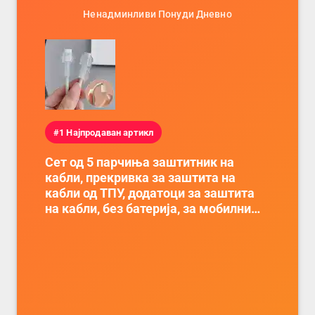
Ненадминливи Понуди Дневно
#1 Најпродаван артикл
Сет од 5 парчиња заштитник на
кабли, прекривка за заштита на
кабли од ТПУ, додатоци за заштита
на кабли, без батерија, за мобилни
телефони, комплет за заштита на
податочни линии