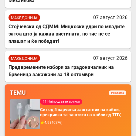
Михаилова
07 август 2026
МАКЕДОНИЈА
Стојчевски од СДММ: Мицкоски удри по младите
затоа што ја кажаа вистината, но тие не се
плашат и ќе победат!
07 август 2026
МАКЕДОНИЈА
Предвремените избори за градоначалник на
Брвеница закажани за 18 октомври
TEMU
Реклама
#1 Најпродаван артикл
Сет од 5 парчиња заштитник на кабли,
прекривка за заштита на кабли од ТПУ,
додатоци за заштита на кабли, без
4.8
(
10276
)
батерија, за мобилни телефони, комплет
за заштита на податочни линии