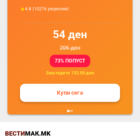
4.8
(
10276
рецензии)
54
ден
206
ден
73
% ПОПУСТ
Заштедете
152.00
ден
Купи сега
ВЕСТИ
МАК.MK