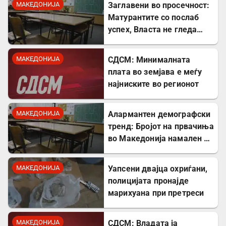
МАКЕДОНИЈА
Заглавени во просечност:
Матурантите со послаб
успех, Власта не гледа
проблем
МАКЕДОНИЈА
СДСМ: Минималната
плата во земјава е меѓу
најниските во регионот
МАКЕДОНИЈА
Алармантен демографски
тренд: Бројот на првачиња
во Македонија намален за
речиси 5.000 во однос на
лани
МАКЕДОНИЈА
Уапсени двајца охриѓани,
полицијата пронајде
марихуана при претреси
МАКЕДОНИЈА
СДСМ: Владата ја