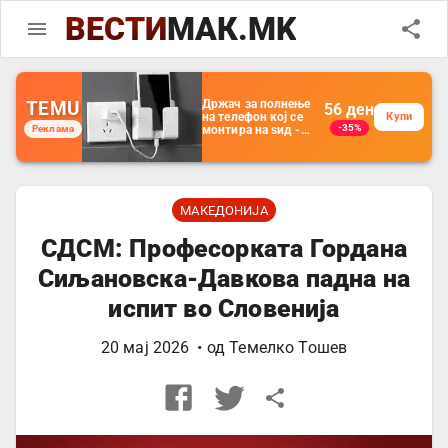
ВЕСТИ
МАК.MK
TEMU
Држач за полнење
56
ден
на телефон кој се
Купи
-35%
Реклама
монтира на ѕид -
Мултифункционален
пластичен
организатор за
чување на покрај
кревет и за ТВ
далечински
МАКЕДОНИЈА
управувач
СДСМ: Професорката Гордана
Сиљановска-Давкова падна на
испит во Словенија
20 мај 2026
• од
Темелко Тошев