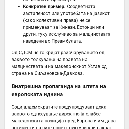
Конкретен пример:
Соодветната
застапеност или употребата на јазикот
(како колективни права) не се
применуваат за Кинези, Естонци или
други, туку исклучиво за малцинствата
наведени во Преамбулата.
Од СДСМ не го кријат разочарувањето од
ваквото толкување на правата на
малцинствата и на македонскиот Устав од
страна на Сиљановска-Давкова.
Внатрешна пропаганда на штета на
европската иднина
Социјалдемократите предупредуваат дека
ваквото однесување директно ја слабее
македонската позиција пред Европа и им дава
аргументи на сите оние структури кои сакаат