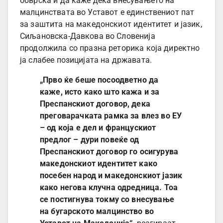
обврска и да каже дека внесувањето на
малцинствата во Уставот е единствениот пат
за заштита на македонскиот идентитет и јазик,
Сиљановска-Давкова во Словенија
продолжила со празна реторика која директно
ја слабее позицијата на државата.
„Прво ќе беше посоодветно да
каже, исто како што кажа и за
Преспанскиот договор, дека
преговарачката рамка за влез во ЕУ
– од која е дел и францускиот
предлог – дури повеќе од
Преспанскиот договор го осигурува
македонскиот идентитет како
посебен народ и македонскиот јазик
како негова клучна одредница. Тоа
се постигнува токму со внесување
на бугарското малцинство во