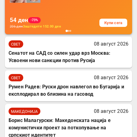
за заштита на податочни линии
54
ден
-73%
Купи сега
206
ден
Заштедете
152.00
ден
08 август 2026
СВЕТ
Сенатот на САД со силен удар врз Москва:
Усвоени нови санкции против Русија
08 август 2026
СВЕТ
Румен Радев: Руски дрон навлегол во Бугарија и
експлодирал во близина на гасовод
08 август 2026
МАКЕДОНИЈА
Борис Малагурски: Македонската нација е
комунистички проект за поткопување на
српскиот идентитет