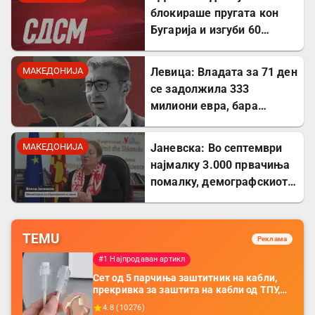
блокираше пругата кон
Бугарија и изгуби 60
милиони евра од ИПА
фондови
МАКЕДОНИЈА
Левица: Владата за 71 ден
се задолжила 333
милиони евра, бара
целосна транспарентност
МАКЕДОНИЈА
Јаневска: Во септември
најмалку 3.000 првачиња
помалку, демографскиот
пад е загрижувачки
TEMU
Реклама
#1 Најпродаван артикл
Сет од 5 парчиња заштитник на кабли,
прекривка за заштита на кабли од ТПУ,
додатоци за заштита на кабли, без
4.8
(
10276
)
батерија, за мобилни телефони, комплет