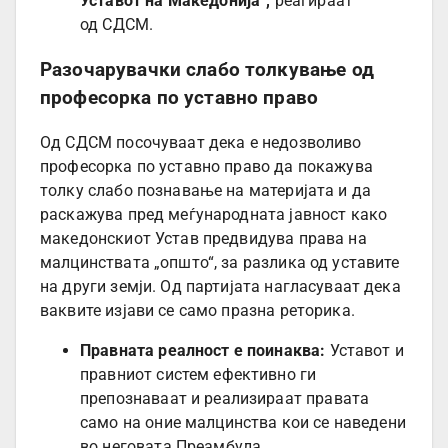
Уставот на Македонија“,
реагираат
од СДСМ.
Разочарувачки слабо толкување од
професорка по уставно право
Од СДСМ посочуваат дека е недозволиво
професорка по уставно право да покажува
толку слабо познавање на материјата и да
раскажува пред меѓународната јавност како
македонскиот Устав предвидува права на
малцинствата „општо“, за разлика од уставите
на други земји. Од партијата нагласуваат дека
ваквите изјави се само празна реторика.
Правната реалност е поинаква:
Уставот и
правниот систем ефективно ги
препознаваат и реализираат правата
само на оние малцинства кои се наведени
во неговата Преамбула.