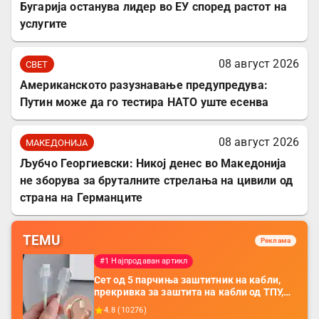
Бугарија останува лидер во ЕУ според растот на
услугите
08 август 2026
СВЕТ
Американското разузнавање предупредува:
Путин може да го тестира НАТО уште есенва
08 август 2026
МАКЕДОНИЈА
Љубчо Георгиевски: Никој денес во Македонија
не зборува за бруталните стрелања на цивили од
страна на Германците
TEMU
Реклама
#1 Најпродаван артикл
Сет од 5 парчиња заштитник на кабли,
прекривка за заштита на кабли од ТПУ,
додатоци за заштита на кабли, без
4.8
(
10276
)
батерија, за мобилни телефони, комплет