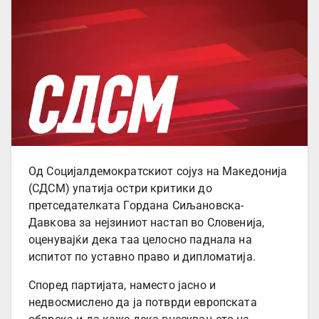
Од Социјалдемократскиот сојуз на Македонија
(СДСМ) упатија остри критики до
претседателката Гордана Сиљановска-
Давкова за нејзиниот настап во Словенија,
оценувајќи дека таа целосно паднала на
испитот по уставно право и дипломатија.
Според партијата, наместо јасно и
недвосмислено да ја потврди европската