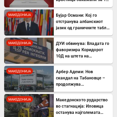
октомври
МАКЕДОНИЈА
Бујар Османи: Кој го
отстранува албанскиот
јазик од граничните табли,
директно го крши законот!
МАКЕДОНИЈА
ДУИ обвинува: Владата го
фаворизира Коридорот
10Д на штета на
стратешкиот Коридор 8
МАКЕДОНИЈА
Арбер Адеми: Нов
скандал на Табановце –
продолжува
дискриминацијата кон
албанскиот јазик
МАКЕДОНИЈА
Македонското рударство
во стагнација: Иловица
останува најголемата