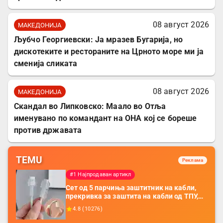
08 август 2026
МАКЕДОНИЈА
Љубчо Георгиевски: Ја мразев Бугарија, но
дискотеките и рестораните на Црното море ми ја
сменија сликата
08 август 2026
МАКЕДОНИЈА
Скандал во Липковско: Маало во Отља
именувано по командант на ОНА кој се бореше
против државата
TEMU
Реклама
#1 Најпродаван артикл
Сет од 5 парчиња заштитник на кабли,
прекривка за заштита на кабли од ТПУ,
додатоци за заштита на кабли, без
4.8
(
10276
)
батерија, за мобилни телефони, комплет
за заштита на податочни линии