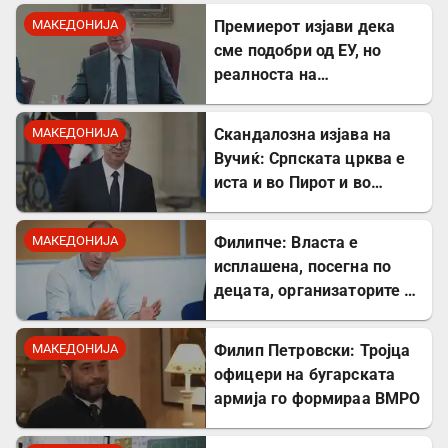
заштитите од
МАКЕДОНИЈА
Премиерот изјави дека
западнонилска треска!
сме подобри од ЕУ, но
реалноста на
потрошувачката кошница
го демантира
МАКЕДОНИЈА
Скандалозна изјава на
Вучиќ: Српската црква е
иста и во Пирот и во
Скопје
МАКЕДОНИЈА
Филипче: Власта е
исплашена, посегна по
децата, организаторите и
напаѓачите мора да
одговараат
МАКЕДОНИЈА
Филип Петровски: Тројца
офицери на бугарската
армија го формираа ВМРО