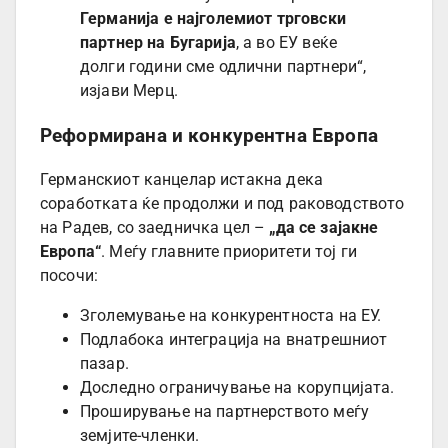
Германија е најголемиот трговски
партнер на Бугарија
, а во ЕУ веќе
долги години сме одлични партнери“,
изјави Мерц.
Реформирана и конкурентна Европа
Германскиот канцелар истакна дека
соработката ќе продолжи и под раководството
на Радев, со заедничка цел –
„да се зајакне
Европа“
. Меѓу главните приоритети тој ги
посочи:
Зголемување на конкурентноста на ЕУ.
Подлабока интеграција на внатрешниот
пазар.
Доследно ограничување на корупцијата.
Проширување на партнерството меѓу
земјите-членки.