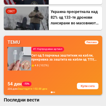
напредокот во
преговорите
СВЕТ
Украина пресретнала над
82% од 133-те дронови
лансирани во масовниот
руски ноќен напад
TEMU
Реклама
#1 Најпродаван артикл
Сет од 5 парчиња заштитник на кабли,
прекривка за заштита на кабли од ТПУ,
додатоци за заштита на кабли, без
4.8
(
10276
)
батерија, за мобилни телефони, комплет
за заштита на податочни линии
54
ден
-73%
Купи сега
206
ден
Заштедете
152.00
ден
Последни вести