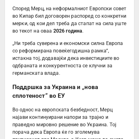
Според Мерц, на неформалниот Европски совет
во Кипар бил договорен распоред со конкретни
мерки, од кои дел треба да стапат на сила уште
во текот на оваа
2026 година
.
„Ни треба суверена и економски силна Европа
со реформирана повеќегодишна рамка“,
истакна тој, додавајќи дека инвестициите во
одбраната и конкурентноста се клучни за
германската влада.
Поддршка за Украина и „нова
сплотеност“ во ЕУ
Во однос на европската безбедност, Мерц
најави континуирани напори за трајно и
праведно мировно решение во Украина. Тој
порача дека Европа ќе го зголемува