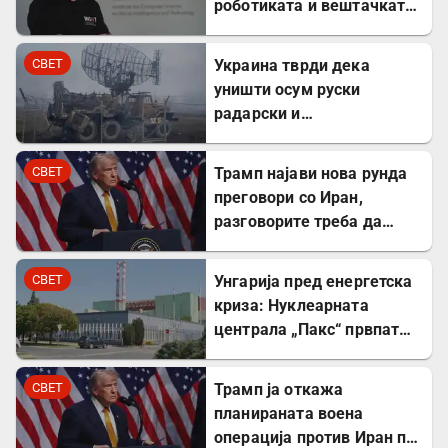
роботиката и вештачката
интелигенција – ќе работи
во ИНСАИТ
СВЕТ
Украина тврди дека
уништи осум руски
радарски и
противвоздушни системи
во Краснодар
СВЕТ
Трамп најави нова рунда
преговори со Иран,
разговорите треба да
почнат денес
СВЕТ
Унгарија пред енергетска
криза: Нуклеарната
централа „Пакс“ првпат
целосно запрена по 44
години
СВЕТ
Трамп ја откажа
планираната воена
операција против Иран по