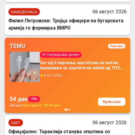
06 август 2026
МАКЕДОНИЈА
Филип Петровски: Тројца офицери на бугарската
армија го формираа ВМРО
TEMU
Реклама
#1 Најпродаван артикл
Сет од 5 парчиња заштитник на кабли,
прекривка за заштита на кабли од ТПУ,
додатоци за заштита на кабли, без
4.8
(
10276
)
батерија, за мобилни телефони, комплет
за заштита на податочни линии
54
ден
-73%
Купи сега
206
ден
Заштедете
152.00
ден
06 август 2026
СВЕТ
Официјално: Тараклија станува општина со