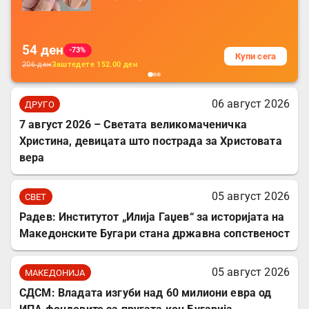
батерија, за мобилни телефони, комплет
за заштита на податочни линии
54
ден
-73%
Купи сега
206
ден
Заштедете
152.00
ден
06 август 2026
ДРУГО
7 август 2026 – Светата великомаченичка
Христина, девицата што пострада за Христовата
вера
05 август 2026
СВЕТ
Радев: Институтот „Илија Гаџев“ за историјата на
Македонските Бугари стана државна сопственост
05 август 2026
МАКЕДОНИЈА
СДСМ: Владата изгуби над 60 милиони евра од