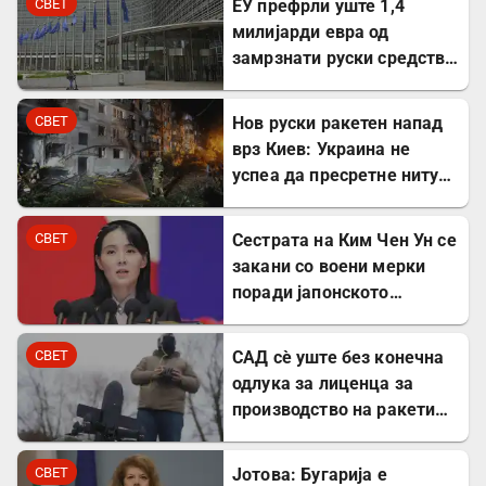
СВЕТ
ЕУ префрли уште 1,4
милијарди евра од
замрзнати руски средства
за поддршка на Украина
СВЕТ
Нов руски ракетен напад
врз Киев: Украина не
успеа да пресретне ниту
една ракета
СВЕТ
Сестрата на Ким Чен Ун се
закани со воени мерки
поради јапонското
вооружување
СВЕТ
САД сè уште без конечна
одлука за лиценца за
производство на ракети
„Патриот“ во Украина
СВЕТ
Јотова: Бугарија е