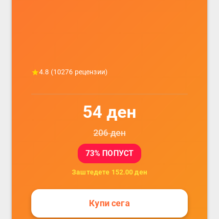
податочни линии
4.8
(
10276
рецензии)
54
ден
206
ден
73
% ПОПУСТ
Заштедете
152.00
ден
Купи сега