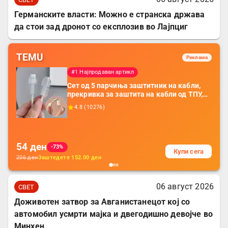
Германските власти: Можно е странска држава
да стои зад дронот со експлозив во Лајпциг
TEMU
Реклама
#1 Најпродаван артикл
Сет од 5 парчиња заштитник на кабли,
прекривка за заштита на кабли од ТПУ,
додатоци за заштита на кабли, без
4.8
(
10276
)
батерија, за мобилни телефони, комплет
за заштита на податочни линии
54
ден
-73%
Купи сега
206
ден
Заштедете
152.00
ден
06 август 2026
СВЕТ
Доживотен затвор за Авганистанецот кој со
автомобил усмрти мајка и двегодишно девојче во
Минхен