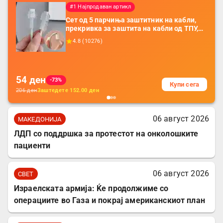
#1 Најпродаван артикл
Сет од 5 парчиња заштитник на кабли,
прекривка за заштита на кабли од ТПУ,
додатоци за заштита на кабли, без
4.8
(
10276
)
батерија, за мобилни телефони, комплет
за заштита на податочни линии
54
ден
-73%
Купи сега
206
ден
Заштедете
152.00
ден
06 август 2026
МАКЕДОНИЈА
ЛДП со поддршка за протестот на онколошките
пациенти
06 август 2026
СВЕТ
Израелската армија: Ќе продолжиме со
операциите во Газа и покрај американскиот план