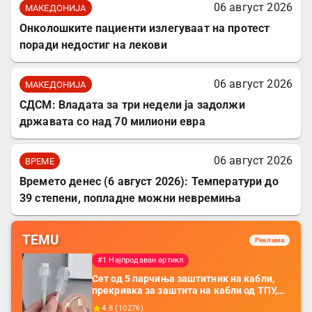
06 август 2026
МАКЕДОНИЈА
Онколошките пациенти излегуваат на протест
поради недостиг на лекови
06 август 2026
МАКЕДОНИЈА
СДСМ: Владата за три недели ја задолжи
државата со над 70 милиони евра
06 август 2026
ВРЕМЕ
Времето денес (6 август 2026): Температури до
39 степени, попладне можни невремиња
TEMU
Реклама
#1 Најпродаван артикл
Сет од 5 парчиња заштитник на кабли,
прекривка за заштита на кабли од ТПУ,
додатоци за заштита на кабли, без
4.8
(
10276
)