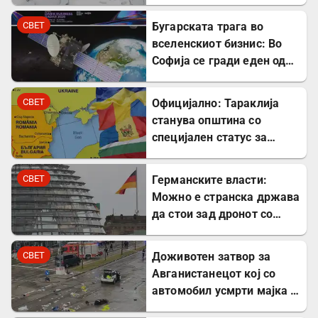
СВЕТ
Бугарската трага во
вселенскиот бизнис: Во
Софија се гради еден од
најголемите вселенски
центри во Европа
СВЕТ
Официјално: Тараклија
станува општина со
специјален статус за
заштита на Бугарите во
Молдавија
СВЕТ
Германските власти:
Можно е странска држава
да стои зад дронот со
експлозив во Лајпциг
СВЕТ
Доживотен затвор за
Авганистанецот кој со
автомобил усмрти мајка и
двегодишно девојче во