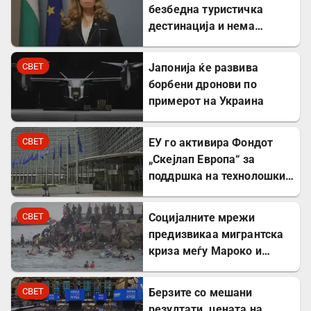
безбедна туристичка
дестинација и нема
директни закани
СВЕТ
Јапонија ќе развива
борбени дронови по
примерот на Украина
СВЕТ
ЕУ го активира Фондот
„Скејлап Европа“ за
поддршка на технолошки
компании
СВЕТ
Социјалните мрежи
предизвикаа мигрантска
криза меѓу Мароко и
Шпанија
СВЕТ
Берзите со мешани
резултати, цената на