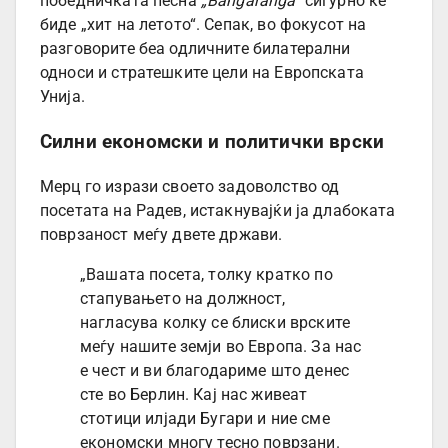
победничката песна
„Bangaranga“
сигурно ќе
биде „хит на летото“. Сепак, во фокусот на
разговорите беа одличните билатерални
односи и стратешките цели на Европската
Унија.
Силни економски и политички врски
Мерц го изрази своето задоволство од
посетата на Радев, истакнувајќи ја длабоката
поврзаност меѓу двете држави.
„Вашата посета, толку кратко по
стапувањето на должност,
нагласува колку се блиски врските
меѓу нашите земји во Европа. За нас
е чест и ви благодариме што денес
сте во Берлин. Кај нас живеат
стотици илјади Бугари и ние сме
економски многу тесно поврзани.