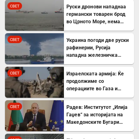
Минхен
СВЕТ
Руски дронови нападнаа
германски товарен брод
во Црното Море, нема
повредени
СВЕТ
Украина погоди две руски
рафинерии, Русија
нападна железничка
станица и товарен брод
СВЕТ
Израелската армија: Ќе
продолжиме со
операциите во Газа и
покрај американскиот
план
СВЕТ
Радев: Институтот „Илија
Гаџев“ за историјата на
Македонските Бугари
стана државна
сопственост