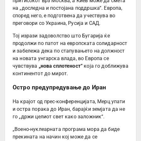
притисокот врз Москва, а Киев може да сметa
на „доследна и постојана поддршка“. Европа,
според него, е подготвена да учествува во
преговори со Украина, Русија и САД.
Тој изрази задоволство што Бугарија ќе
продолжи по патот на европската солидарност
и забележа дека по стапувањето на должност
на новата унгарска влада, во Европа се
чувствува
„нова сплотеност“
која го доближува
континентот до мирот.
Остро предупредување до Иран
На крајот од прес-конференцијата, Мерц упати
и остра порака до Иран, барајќи земјата да не
го „држи целиот свет како заложник“.
„Воено-нуклеарната програма мора да биде
прекината на начин кој може да се