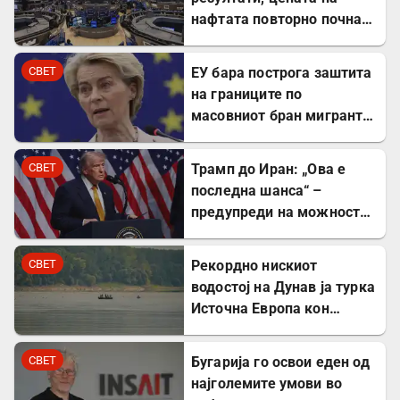
нафтата повторно почна
да расте
СВЕТ
ЕУ бара построга заштита
на границите по
масовниот бран мигранти
во Сеута
СВЕТ
Трамп до Иран: „Ова е
последна шанса“ –
предупреди на можност
за „обезглавување“
СВЕТ
Рекордно нискиот
водостој на Дунав ја турка
Источна Европа кон
енергетска криза
СВЕТ
Бугарија го освои еден од
најголемите умови во