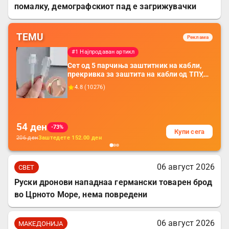
помалку, демографскиот пад е загрижувачки
TEMU
Реклама
#1 Најпродаван артикл
Сет од 5 парчиња заштитник на кабли,
прекривка за заштита на кабли од ТПУ,
додатоци за заштита на кабли, без
4.8
(
10276
)
батерија, за мобилни телефони, комплет
за заштита на податочни линии
54
ден
-73%
Купи сега
206
ден
Заштедете
152.00
ден
06 август 2026
СВЕТ
Руски дронови нападнаа германски товарен брод
во Црното Море, нема повредени
06 август 2026
МАКЕДОНИЈА