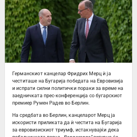
Германскиот канцелар Фридрих Мерц ѝ ја
честиташе на Бугарија победата на Евровизија
и испрати силни политички пораки за време на
заедничката прес-конференција со бугарскиот
премиер Румен Радев во Берлин.
На средбата во Берлин, канцеларот Мерц ја
искористи приликата да ѝ честита на Бугарија
за евровизискиот триумф, истакнувајќи дека