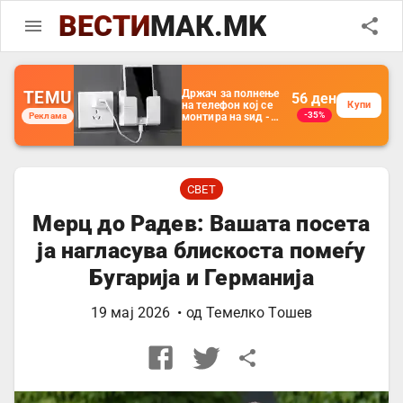
ВЕСТИ
МАК.MK
TEMU
Држач за полнење
56
ден
на телефон кој се
Купи
-35%
Реклама
монтира на ѕид -
Мултифункционален
пластичен
организатор за
чување на покрај
кревет и за ТВ
далечински
СВЕТ
управувач
Мерц до Радев: Вашата посета
ја нагласува блискоста помеѓу
Бугарија и Германија
19 мај 2026
• од
Темелко Тошев