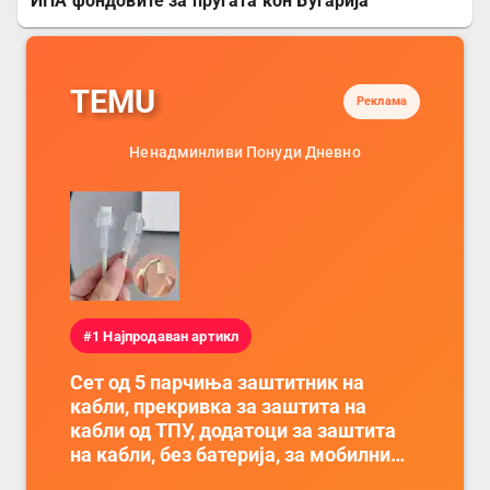
ИПА фондовите за пругата кон Бугарија
TEMU
Реклама
Ненадминливи Понуди Дневно
#1 Најпродаван артикл
Сет од 5 парчиња заштитник на
кабли, прекривка за заштита на
кабли од ТПУ, додатоци за заштита
на кабли, без батерија, за мобилни
телефони, комплет за заштита на