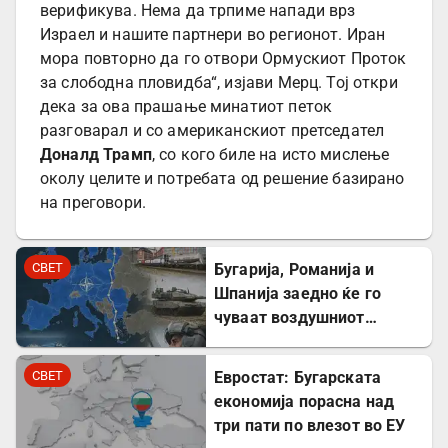
верификува. Нема да трпиме напади врз
Израел и нашите партнери во регионот. Иран
мора повторно да го отвори Ормускиот Проток
за слободна пловидба“, изјави Мерц. Тој откри
дека за ова прашање минатиот петок
разговарал и со американскиот претседател
Доналд Трамп
, со кого биле на исто мислење
околу целите и потребата од решение базирано
на преговори.
СВЕТ
Бугарија, Романија и
Шпанија заедно ќе го
чуваат воздушниот
простор на НАТО
СВЕТ
Евростат: Бугарската
економија порасна над
три пати по влезот во ЕУ