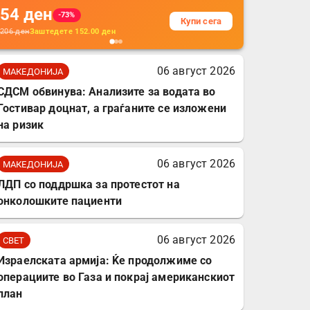
54
ден
додатоци за заштита на
-73%
Купи сега
кабли, без батерија, за
206
ден
Заштедете
152.00
ден
мобилни телефони,
комплет за заштита на
06 август 2026
МАКЕДОНИЈА
податочни линии
СДСМ обвинува: Анализите за водата во
Гостивар доцнат, а граѓаните се изложени
на ризик
06 август 2026
МАКЕДОНИЈА
ЛДП со поддршка за протестот на
онколошките пациенти
06 август 2026
СВЕТ
Израелската армија: Ќе продолжиме со
операциите во Газа и покрај американскиот
план