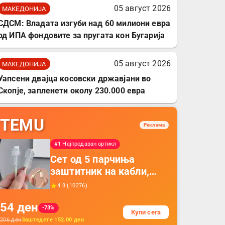
05 август 2026
МАКЕДОНИЈА
СДСМ: Владата изгуби над 60 милиони евра
од ИПА фондовите за пругата кон Бугарија
05 август 2026
МАКЕДОНИЈА
Уапсени двајца косовски државјани во
Скопје, запленети околу 230.000 евра
TEMU
Реклама
#1 Најпродаван артикл
Сет од 5 парчиња
заштитник на кабли,
прекривка за заштита
4.8
(
10276
)
на кабли од ТПУ,
54
ден
додатоци за заштита на
-73%
Купи сега
кабли, без батерија, за
206
ден
Заштедете
152.00
ден