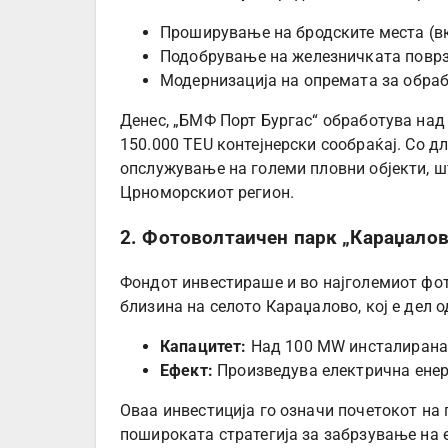
Проширување на бродските места (вку
Подобрување на железничката поврз
Модернизација на опремата за обраб
Денес, „БМФ Порт Бургас“ обработува на
150.000 TEU контејнерски сообраќај. Со д
опслужување на големи пловни објекти, ш
Црноморскиот регион.
2. Фотоволтаичен парк „Караџалов
Фондот инвестираше и во најголемиот фот
близина на селото Караџалово, кој е дел
Капацитет:
Над 100 MW инсталирана
Ефект:
Произведува електрична енер
Оваа инвестиција го означи почетокот на п
пошироката стратегија за забрзување на 