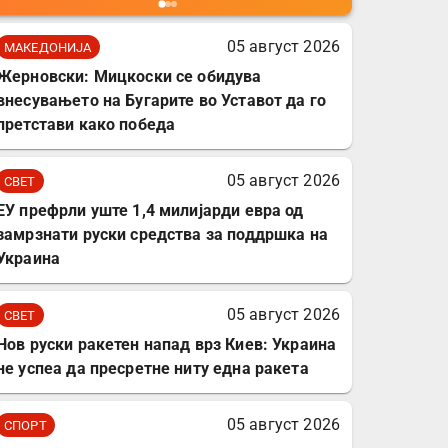
мобилни телефони,
комплет за заштита на
05 август 2026
МАКЕДОНИЈА
податочни линии
Жерновски: Мицкоски се обидува
внесувањето на Бугарите во Уставот да го
претстави како победа
05 август 2026
СВЕТ
ЕУ префрли уште 1,4 милијарди евра од
замрзнати руски средства за поддршка на
Украина
05 август 2026
СВЕТ
Нов руски ракетен напад врз Киев: Украина
не успеа да пресретне ниту една ракета
05 август 2026
СПОРТ