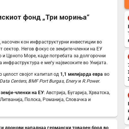
искиот фонд „Три мориња“
 насочен кон инфраструктурни инвестиции во
т сектор. Негов фокус се земјите-членки на ЕУ
 и Црното Море, каде потребата за долгорочни
 инфраструктура е меѓу највисоките во Унијата.
о целост својот капитал од
1,1 милијарда евра
во
Data Centers
,
BMF Port Burgas
,
Enery
и
R.Power
.
 земји-членки на ЕУ
: Австрија, Бугарија, Хрватска,
, Литванија, Полска, Романија, Словачка и
ки дронови нападнаа германски товарен брод во