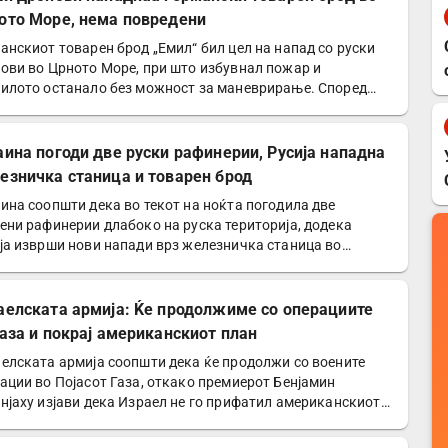
ото Море, нема повредени
анскиот товарен брод „Емил“ бил цел на напад со руски
ови во Црното Море, при што избувнал пожар и
илото останало без можност за маневрирање. Според…
аина погоди две руски рафинерии, Русија нападна
езничка станица и товарен брод
ина соопшти дека во текот на ноќта погодила две
ени рафинерии длабоко на руска територија, додека
ја изврши нови напади врз железничка станица во
ковската…
аелската армија: Ќе продолжиме со операциите
Газа и покрај американскиот план
елската армија соопшти дека ќе продолжи со воените
ации во Појасот Газа, откако премиерот Бенјамин
нјаху изјави дека Израел не го прифатил американскиот…