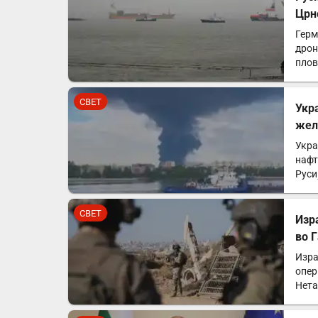
Црн
Герм
дрон
плов
СВЕТ
Укр
жел
Укра
нафт
Руси
Хар
СВЕТ
Изр
во 
Изра
опер
Нета