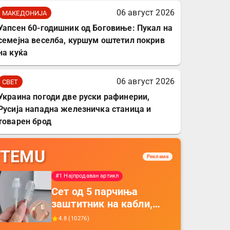
06 август 2026
МАКЕДОНИЈА
Уапсен 60-годишник од Боговиње: Пукал на
семејна веселба, куршум оштетил покрив
на куќа
06 август 2026
СВЕТ
Украина погоди две руски рафинерии,
Русија нападна железничка станица и
товарен брод
TEMU
Реклама
#1 Најпродаван артикл
Сет од 5 парчиња
заштитник на кабли,
прекривка за заштита
4.8
(
10276
)
на кабли од ТПУ,