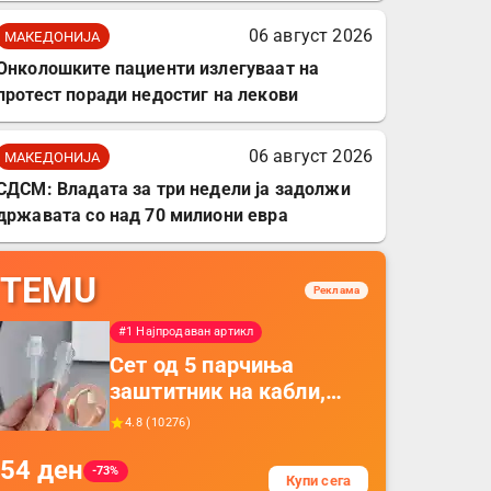
06 август 2026
МАКЕДОНИЈА
Онколошките пациенти излегуваат на
протест поради недостиг на лекови
06 август 2026
МАКЕДОНИЈА
СДСМ: Владата за три недели ја задолжи
државата со над 70 милиони евра
TEMU
Реклама
#1 Најпродаван артикл
Сет од 5 парчиња
заштитник на кабли,
прекривка за заштита
4.8
(
10276
)
на кабли од ТПУ,
54
ден
додатоци за заштита на
-73%
Купи сега