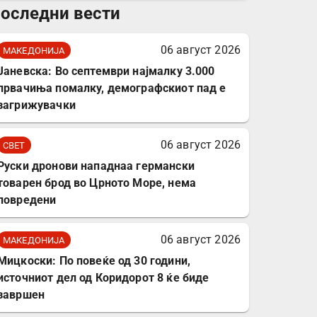
оследни вести
комплет за заштита на
податочни линии
06 август 2026
МАКЕДОНИЈА
Јаневска: Во септември најмалку 3.000
првачиња помалку, демографскиот пад е
загрижувачки
06 август 2026
СВЕТ
Руски дронови нападнаа германски
товарен брод во Црното Море, нема
повредени
06 август 2026
МАКЕДОНИЈА
Мицкоски: По повеќе од 30 години,
источниот дел од Коридорот 8 ќе биде
завршен