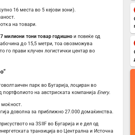
пно 16 места во 5 кејови зони).
аност.
отка на товари.
д
7 милиони тони товар годишно
и повеќе од
лабочина до 15,5 метри, тоа овозможува
то го прави клучен логистички центар во
о“
оволтаичен парк во Бугарија, лоциран во
 од портфолиото на австриската компанија
Enery
.
 моќност.
гија доволна за приближно 27.000 домаќинства.
рисуството на 3SIIF во Бугарија и е дел од
енергетската транзиција во Централна и Источна