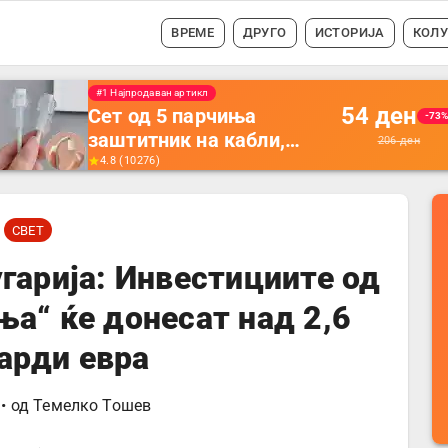
ВРЕМЕ
ДРУГО
ИСТОРИЈА
КОЛ
#1 Најпродавано
56
ден
Држач за полнење на
-35
телефон кој се монтира
87
ден
на ѕид -
4.5
(
16742
)
Мултифункционален
пластичен организатор
СВЕТ
за чување на покрај
кревет и за ТВ
гарија: Инвестициите од
далечински управувач
а“ ќе донесат над 2,6
арди евра
• од
Темелко Тошев