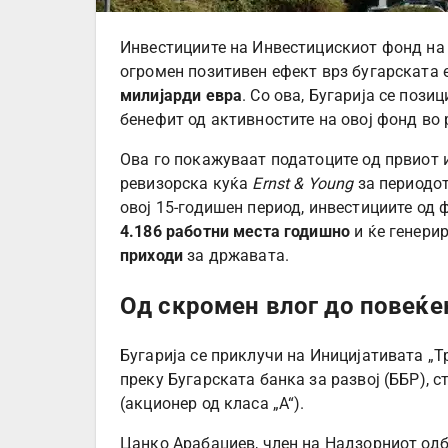
Инвестициите на Инвестицискиот фонд на 
огромен позитивен ефект врз бугарската 
милијарди евра
. Со ова, Бугарија се поз
бенефит од активностите на овој фонд во 
Ова го покажуваат податоците од првиот 
ревизорска куќа
Ernst & Young
за периодо
овој 15-годишен период, инвестициите од 
4.186 работни места годишно
и ќе генери
приходи
за државата.
Од скромен влог до повеќе
Бугарија се приклучи на Иницијативата „Т
преку Бугарската банка за развој (ББР), 
(акционер од класа „А“).
Цанко Арабаџиев, член на Надзорниот одб