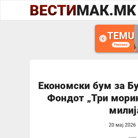
ВЕСТИ
МАК.MK
TEMU
Реклама
Економски бум за Бу
Фондот „Три морињ
милиј
20 мај 2026