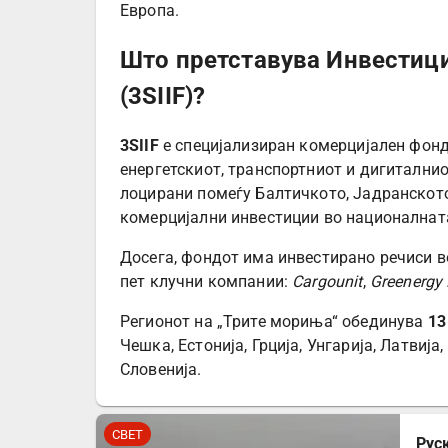
Европа.
Што претставува Инвестиц
(3SIIF)?
3SIIF
е специјализиран комерцијален фонд
енергетскиот, транспортниот и дигиталнио
лоцирани помеѓу Балтичкото, Јадранското
комерцијални инвестиции во националната
Досега, фондот има инвестирано речиси в
пет клучни компании:
Cargounit
,
Greenergy 
Регионот на „Трите мориња“ обединува
13
Чешка, Естонија, Грција, Унгарија, Латвија
Словенија.
СВЕТ
Рус