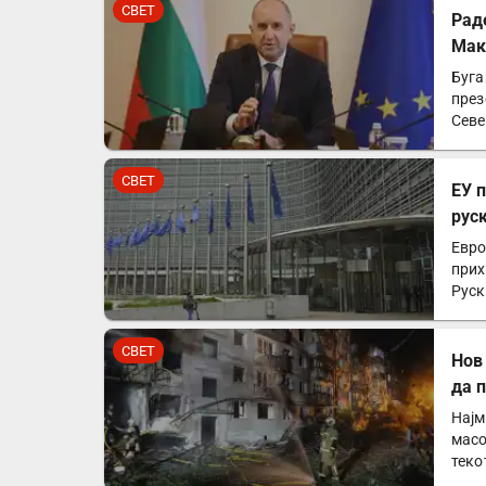
СВЕТ
Рад
Мак
Буга
през
Севе
СВЕТ
ЕУ 
рус
Евро
прих
Руск
СВЕТ
Нов
да 
Најм
масо
теко
успе