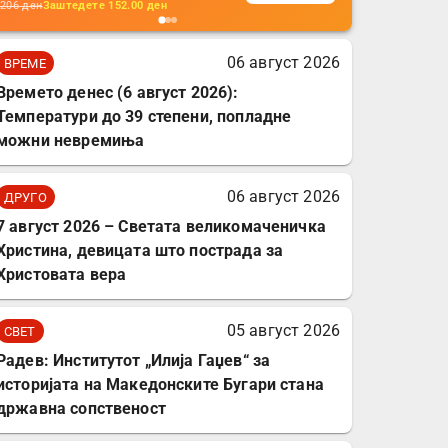
кабли, без батерија, за
206
ден
Заштедете
152.00
ден
мобилни телефони,
комплет за заштита на
06 август 2026
ВРЕМЕ
податочни линии
Времето денес (6 август 2026):
Температури до 39 степени, попладне
можни невремиња
06 август 2026
ДРУГО
7 август 2026 – Светата великомаченичка
Христина, девицата што пострада за
Христовата вера
05 август 2026
СВЕТ
Радев: Институтот „Илија Гаџев“ за
историјата на Македонските Бугари стана
државна сопственост