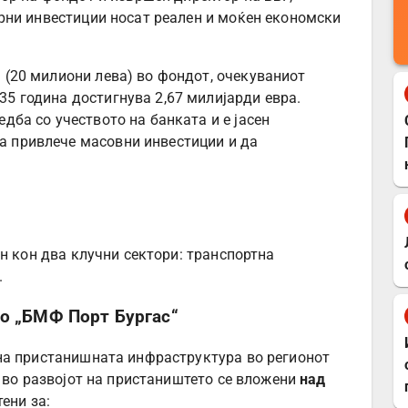
рни инвестиции носат реален и моќен економски
а (20 милиони лева) во фондот, очекуваниот
35 година достигнува 2,67 милијарди евра.
едба со учеството на банката и е јасен
а привлече масовни инвестиции и да
н кон два клучни сектори: транспортна
.
то „БМФ Порт Бургас“
на пристанишната инфраструктура во регионот
, во развојот на пристаништето се вложени
над
тени за: