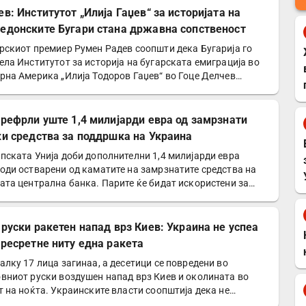
ев: Институтот „Илија Гаџев“ за историјата на
едонските Бугари стана државна сопственост
рскиот премиер Румен Радев соопшти дека Бугарија го
ела Институтот за историја на бугарската емиграција во
рна Америка „Илија Тодоров Гаџев“ во Гоце Делчев…
префрли уште 1,4 милијарди евра од замрзнати
ки средства за поддршка на Украина
пската Унија доби дополнителни 1,4 милијарди евра
оди остварени од каматите на замрзнатите средства на
ата централна банка. Парите ќе бидат искористени за…
 руски ракетен напад врз Киев: Украина не успеа
пресретне ниту една ракета
алку 17 лица загинаа, а десетици се повредени во
вниот руски воздушен напад врз Киев и околината во
т на ноќта. Украинските власти соопштија дека не
але…