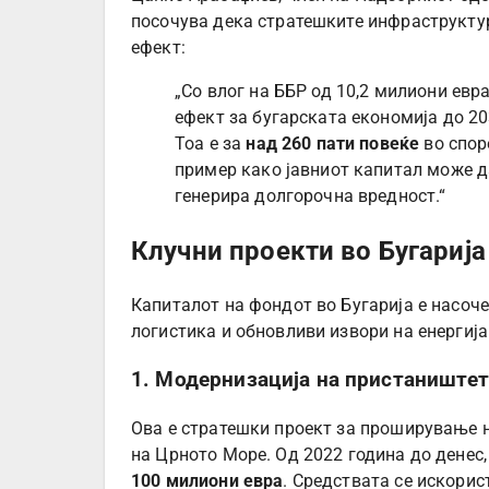
посочува дека стратешките инфраструкту
ефект:
„Со влог на ББР од 10,2 милиони евр
ефект за бугарската економија до 20
Тоа е за
над 260 пати повеќе
во спор
пример како јавниот капитал може д
генерира долгорочна вредност.“
Клучни проекти во Бугарија
Капиталот на фондот во Бугарија е насоче
логистика и обновливи извори на енергија
1. Модернизација на пристаниште
Ова е стратешки проект за проширување 
на Црното Море. Од 2022 година до денес
100 милиони евра
. Средствата се искорис