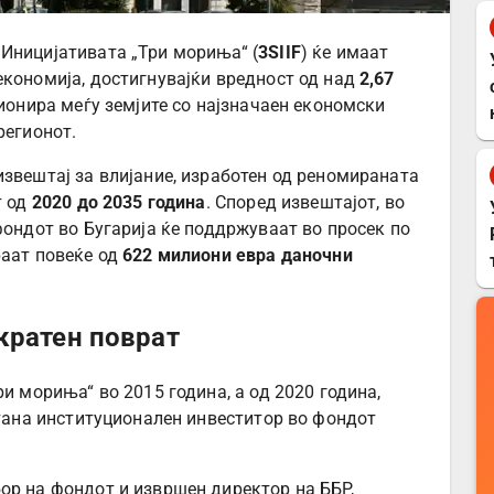
Иницијативата „Три мориња“ (
3SIIF
) ќе имаат
економија, достигнувајќи вредност од над
2,67
иционира меѓу земјите со најзначаен економски
регионот.
извештај за влијание, изработен од реномираната
т од
2020 до 2035 година
. Според извештајот, во
фондот во Бугарија ќе поддржуваат во просек по
раат повеќе од
622 милиони евра даночни
кратен поврат
ри мориња“ во 2015 година, а од 2020 година,
стана институционален инвеститор во фондот
ор на фондот и извршен директор на ББР,