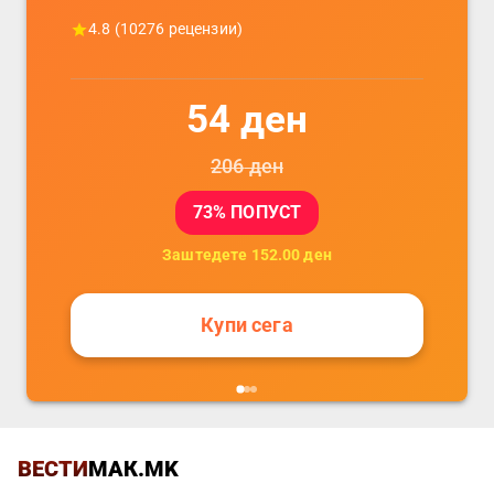
4.8
(
10276
рецензии)
54
ден
206
ден
73
% ПОПУСТ
Заштедете
152.00
ден
Купи сега
ВЕСТИ
МАК.MK