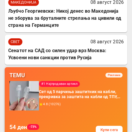
08 август 2026
МАКЕДОНИЈА
Љубчо Георгиевски: Никој денес во Македонија
не зборува за бруталните стрелања на цивили од
страна на Германците
08 август 2026
СВЕТ
Сенатот на САД со силен удар врз Москва:
Усвоени нови санкции против Русија
TEMU
Реклама
#1 Најпродаван артикл
Сет од 5 парчиња заштитник на кабли,
прекривка за заштита на кабли од ТПУ,
додатоци за заштита на кабли, без
4.8
(
10276
)
батерија, за мобилни телефони, комплет
за заштита на податочни линии
54
ден
-73%
Купи сега