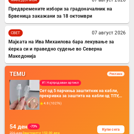
Предвремените избори за градоначалник на
Брвеница закажани за 18 октомври
07 август 2026
СВЕТ
Мајката на Ива Михаилова бара лекување за
ќерка си и праведно судење во Северна
Македонија
TEMU
Реклама
#1 Најпродаван артикл
Сет од 5 парчиња заштитник на кабли,
прекривка за заштита на кабли од ТПУ,
додатоци за заштита на кабли, без
4.8
(
10276
)
батерија, за мобилни телефони, комплет
за заштита на податочни линии
54
ден
-73%
Купи сега
206
ден
Заштедете
152.00
ден