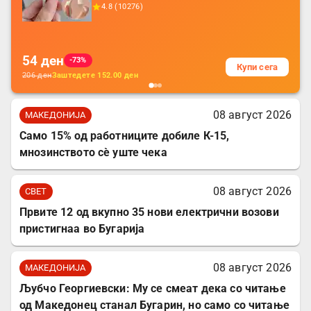
додатоци за заштита на кабли, без
4.8
(
10276
)
батерија, за мобилни телефони, комплет
за заштита на податочни линии
54
ден
-73%
Купи сега
206
ден
Заштедете
152.00
ден
08 август 2026
МАКЕДОНИЈА
Само 15% од работниците добиле К-15,
мнозинството сè уште чека
08 август 2026
СВЕТ
Првите 12 од вкупно 35 нови електрични возови
пристигнаа во Бугарија
08 август 2026
МАКЕДОНИЈА
Љубчо Георгиевски: Му се смеат дека со читање
од Македонец станал Бугарин, но само со читање