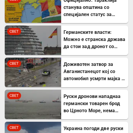
Официјално: Тараклија
станува општина со
специјален статус за
заштита на Бугарите во
Молдавија
СВЕТ
Германските власти:
Можно е странска држава
да стои зад дронот со
експлозив во Лајпциг
СВЕТ
Доживотен затвор за
Авганистанецот кој со
автомобил усмрти мајка и
двегодишно девојче во
Минхен
СВЕТ
Руски дронови нападнаа
германски товарен брод
во Црното Море, нема
повредени
СВЕТ
Украина погоди две руски