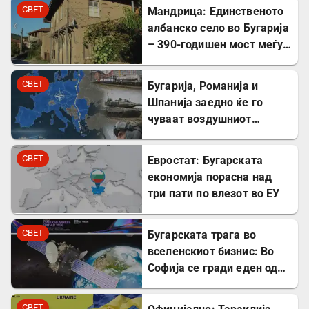
Милибанд
СВЕТ
Мандрица: Единственото
албанско село во Бугарија
– 390-годишен мост меѓу
Бугарите и Албанците
СВЕТ
Бугарија, Романија и
Шпанија заедно ќе го
чуваат воздушниот
простор на НАТО
СВЕТ
Евростат: Бугарската
економија порасна над
три пати по влезот во ЕУ
СВЕТ
Бугарската трага во
вселенскиот бизнис: Во
Софија се гради еден од
најголемите вселенски
центри во Европа
СВЕТ