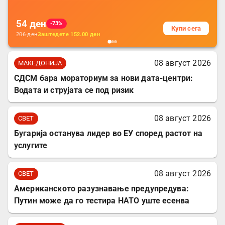
54
ден
-73%
Купи сега
206
ден
Заштедете
152.00
ден
08 август 2026
МАКЕДОНИЈА
СДСМ бара мораториум за нови дата-центри:
Водата и струјата се под ризик
08 август 2026
СВЕТ
Бугарија останува лидер во ЕУ според растот на
услугите
08 август 2026
СВЕТ
Американското разузнавање предупредува:
Путин може да го тестира НАТО уште есенва