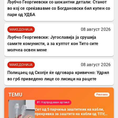
Љубчо Георгиевски со шокантни детали: Станот
во кој се среќававме со Богдановски бил купен со
пари од УДБА
08 август 2026
МАКЕДОНИЈА
Љубчо Георгиевски: Југославија ја срушија
самите комунисти, а за култот кон Тито сите
молчеа освен мене
08 август 2026
МАКЕДОНИЈА
Полицаец од Скопје ќе одговара кривично: Удрил
во грб приведено лице со лисици на рацете
TEMU
Реклама
#1 Најпродаван артикл
Сет од 5 парчиња заштитник на кабли,
прекривка за заштита на кабли од ТПУ,