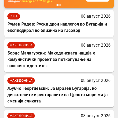
206
ден
Заштедете
152.00
ден
08 август 2026
СВЕТ
Румен Радев: Руски дрон навлегол во Бугарија и
експлодирал во близина на гасовод
08 август 2026
МАКЕДОНИЈА
Борис Малагурски: Македонската нација е
комунистички проект за поткопување на
српскиот идентитет
08 август 2026
МАКЕДОНИЈА
Љубчо Георгиевски: Ја мразев Бугарија, но
дискотеките и рестораните на Црното море ми ја
сменија сликата
08 август 2026
МАКЕДОНИЈА