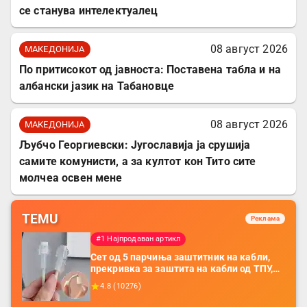
се станува интелектуалец
08 август 2026
МАКЕДОНИЈА
По притисокот од јавноста: Поставена табла и на
албански јазик на Табановце
08 август 2026
МАКЕДОНИЈА
Љубчо Георгиевски: Југославија ја срушија
самите комунисти, а за култот кон Тито сите
молчеа освен мене
TEMU
Реклама
#1 Најпродаван артикл
Сет од 5 парчиња заштитник на кабли,
прекривка за заштита на кабли од ТПУ,
додатоци за заштита на кабли, без
4.8
(
10276
)
батерија, за мобилни телефони, комплет
за заштита на податочни линии