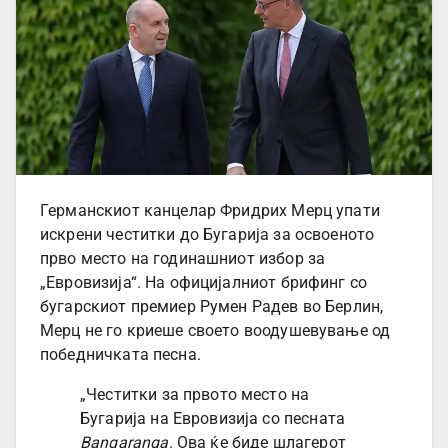
Германскиот канцелар Фридрих Мерц упати
искрени честитки до Бугарија за освоеното
прво место на годинашниот избор за
„Евровизија“. На официјалниот брифинг со
бугарскиот премиер Румен Радев во Берлин,
Мерц не го криеше своето воодушевување од
победничката песна.
„Честитки за првото место на
Бугарија на Евровизија со песната
Bangaranga
. Ова ќе биде шлагерот