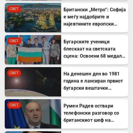
СВЕТ
Британски „Метро“: Софија
е меѓу најдобрите и
најевтините европски
дестинации за туристите
СВЕТ
Бугарските ученици
блескаат на светската
сцена: Освоени 68 медали
на меѓународни
олимпијади во 2026
СВЕТ
На денешен ден во 1981
година
година е лансиран првиот
бугарски вештачки
сателит
СВЕТ
Румен Радев оствари
телефонски разговор со
британскиот шеф на
дипломатијата Ед