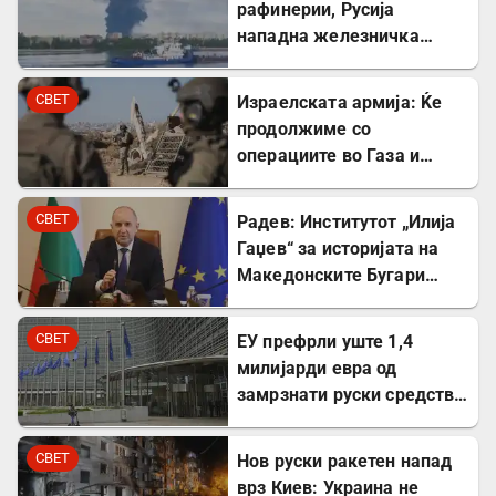
рафинерии, Русија
нападна железничка
станица и товарен брод
СВЕТ
Израелската армија: Ќе
продолжиме со
операциите во Газа и
покрај американскиот
план
СВЕТ
Радев: Институтот „Илија
Гаџев“ за историјата на
Македонските Бугари
стана државна
сопственост
СВЕТ
ЕУ префрли уште 1,4
милијарди евра од
замрзнати руски средства
за поддршка на Украина
СВЕТ
Нов руски ракетен напад
врз Киев: Украина не