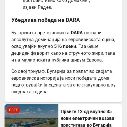
достоинствено како домаќин“,
изјави Радев.
Убедлива победа на DARA
Бугарската претставничка
DARA
оствари
апсолутна доминација на евровизиската сцена,
освојувајќи вкупно
516 поени
. Таа беше
дециден фаворит како на стручното жири, така
и на милионската публика ширум Европа.
Со овој триумф, Бугарија за првпат во својата
евровизиска историја ја носи победата дома,
подготвувајќи ја сцената за спектакуларно шоу
следната година.
СВЕТ
Првите 12 од вкупно 35
нови електрични возови
пристигнаа во Бугарија