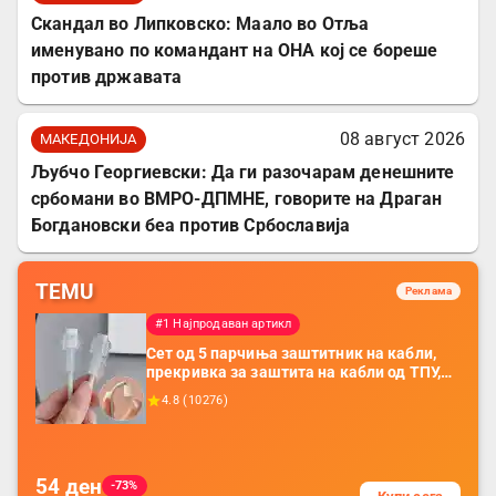
Скандал во Липковско: Маало во Отља
именувано по командант на ОНА кој се бореше
против државата
08 август 2026
МАКЕДОНИЈА
Љубчо Георгиевски: Да ги разочарам денешните
србомани во ВМРО-ДПМНЕ, говорите на Драган
Богдановски беа против Србославија
TEMU
Реклама
#1 Најпродаван артикл
Сет од 5 парчиња заштитник на кабли,
прекривка за заштита на кабли од ТПУ,
додатоци за заштита на кабли, без
4.8
(
10276
)
батерија, за мобилни телефони, комплет
за заштита на податочни линии
54
ден
-73%