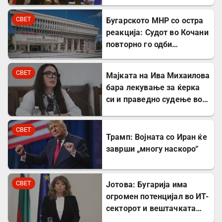
на гасовод
СВЕТ
Бугарското МНР со остра
реакција: Судот во Кочани
повторно го одби
лекувањето на Ива
Михаилова
СВЕТ
Мајката на Ива Михаилова
бара лекување за ќерка
си и праведно судење во
Северна Македонија
СВЕТ
Трамп: Војната со Иран ќе
заврши „многу наскоро“
СВЕТ
Јотова: Бугарија има
огромен потенцијал во ИТ-
секторот и вештачката
интелигенција