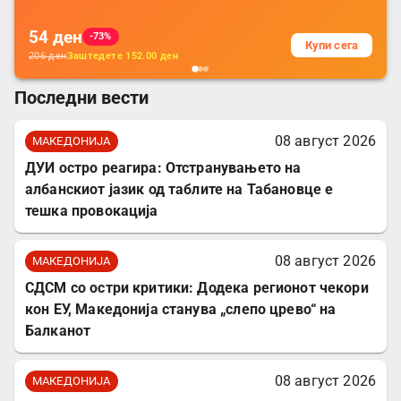
54
ден
-73%
Купи сега
206
ден
Заштедете
152.00
ден
Последни вести
08 август 2026
МАКЕДОНИЈА
ДУИ остро реагира: Отстранувањето на
албанскиот јазик од таблите на Табановце е
тешка провокација
08 август 2026
МАКЕДОНИЈА
СДСМ со остри критики: Додека регионот чекори
кон ЕУ, Македонија станува „слепо црево“ на
Балканот
08 август 2026
МАКЕДОНИЈА