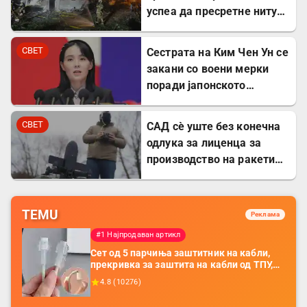
успеа да пресретне ниту
една ракета
СВЕТ
Сестрата на Ким Чен Ун се
закани со воени мерки
поради јапонското
вооружување
СВЕТ
САД сè уште без конечна
одлука за лиценца за
производство на ракети
„Патриот“ во Украина
TEMU
Реклама
#1 Најпродаван артикл
Сет од 5 парчиња заштитник на кабли,
прекривка за заштита на кабли од ТПУ,
додатоци за заштита на кабли, без
4.8
(
10276
)
батерија, за мобилни телефони, комплет
за заштита на податочни линии