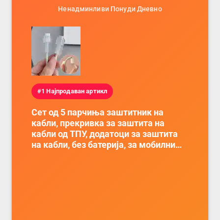
Ненадминливи Понуди Дневно
#1 Најпродаван артикл
Сет од 5 парчиња заштитник на
кабли, прекривка за заштита на
кабли од ТПУ, додатоци за заштита
на кабли, без батерија, за мобилни
телефони, комплет за заштита на
податочни линии