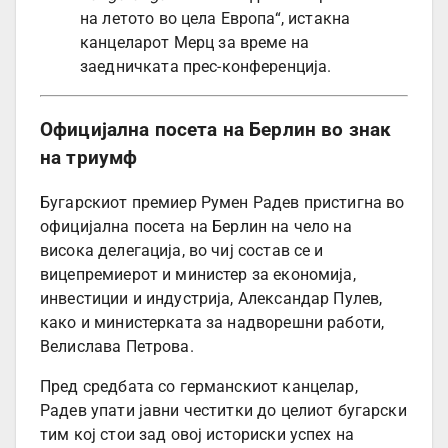
на летото во цела Европа“, истакна
канцеларот Мерц за време на
заедничката прес-конференција.
Официјална посета на Берлин во знак
на триумф
Бугарскиот премиер Румен Радев пристигна во
официјална посета на Берлин на чело на
висока делегација, во чиј состав се и
вицепремиерот и министер за економија,
инвестиции и индустрија, Александар Пулев,
како и министерката за надворешни работи,
Велислава Петрова.
Пред средбата со германскиот канцелар,
Радев упати јавни честитки до целиот бугарски
тим кој стои зад овој историски успех на