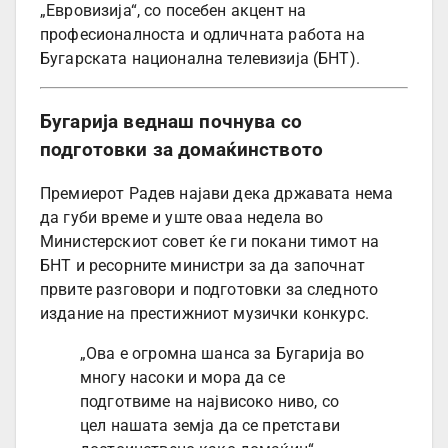
„Евровизија“, со посебен акцент на
професионалноста и одличната работа на
Бугарската национална телевизија (БНТ).
Бугарија веднаш почнува со
подготовки за домаќинството
Премиерот Радев најави дека државата нема
да губи време и уште оваа недела во
Министерскиот совет ќе ги покани тимот на
БНТ и ресорните министри за да започнат
првите разговори и подготовки за следното
издание на престижниот музички конкурс.
„Ова е огромна шанса за Бугарија во
многу насоки и мора да се
подготвиме на највисоко ниво, со
цел нашата земја да се претстави