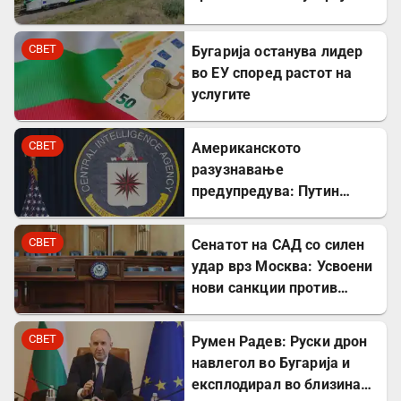
СВЕТ
Бугарија останува лидер
во ЕУ според растот на
услугите
СВЕТ
Американското
разузнавање
предупредува: Путин
може да го тестира НАТО
уште есенва
СВЕТ
Сенатот на САД со силен
удар врз Москва: Усвоени
нови санкции против
Русија
СВЕТ
Румен Радев: Руски дрон
навлегол во Бугарија и
експлодирал во близина