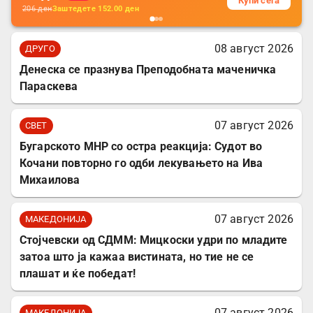
Купи сега
206
ден
Заштедете
152.00
ден
08 август 2026
ДРУГО
Денеска се празнува Преподобната маченичка
Параскева
07 август 2026
СВЕТ
Бугарското МНР со остра реакција: Судот во
Кочани повторно го одби лекувањето на Ива
Михаилова
07 август 2026
МАКЕДОНИЈА
Стојчевски од СДММ: Мицкоски удри по младите
затоа што ја кажаа вистината, но тие не се
плашат и ќе победат!
07 август 2026
МАКЕДОНИЈА