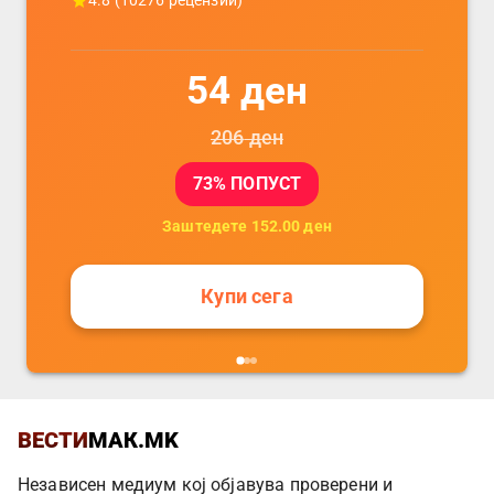
4.8
(
10276
рецензии)
54
ден
206
ден
73
% ПОПУСТ
Заштедете
152.00
ден
Купи сега
ВЕСТИ
МАК.MK
Независен медиум кој објавува проверени и