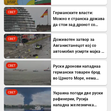
заштита на Бугарите во
Молдавија
СВЕТ
Германските власти:
Можно е странска држава
да стои зад дронот со
експлозив во Лајпциг
СВЕТ
Доживотен затвор за
Авганистанецот кој со
автомобил усмрти мајка и
двегодишно девојче во
Минхен
СВЕТ
Руски дронови нападнаа
германски товарен брод
во Црното Море, нема
повредени
СВЕТ
Украина погоди две руски
рафинерии, Русија
нападна железничка
станица и товарен брод