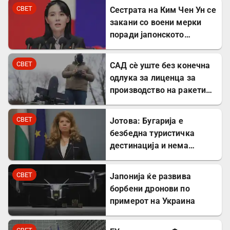
СВЕТ
Сестрата на Ким Чен Ун се
закани со воени мерки
поради јапонското
вооружување
СВЕТ
САД сè уште без конечна
одлука за лиценца за
производство на ракети
„Патриот“ во Украина
СВЕТ
Јотова: Бугарија е
безбедна туристичка
дестинација и нема
директни закани
СВЕТ
Јапонија ќе развива
борбени дронови по
примерот на Украина