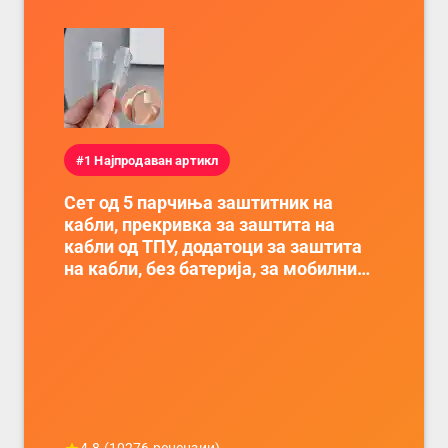
#1 Најпродаван артикл
Сет од 5 парчиња заштитник на
кабли, прекривка за заштита на
кабли од ТПУ, додатоци за заштита
на кабли, без батерија, за мобилни
телефони, комплет за заштита на
податочни линии