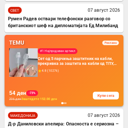
07 август 2026
СВЕТ
Румен Радев оствари телефонски разговор со
британскиот шеф на дипломатијата Ед Милибанд
TEMU
Реклама
#1 Најпродаван артикл
Сет од 5 парчиња заштитник на кабли,
прекривка за заштита на кабли од ТПУ,
додатоци за заштита на кабли, без
4.8
(
10276
)
батерија, за мобилни телефони, комплет
за заштита на податочни линии
54
ден
-73%
Купи сега
206
ден
Заштедете
152.00
ден
07 август 2026
МАКЕДОНИЈА
Д-р Даниловски апелира: Опасноста е сериозна –