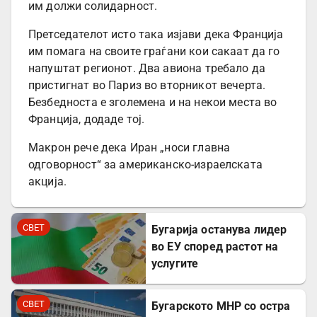
им должи солидарност.
Претседателот исто така изјави дека Франција
им помага на своите граѓани кои сакаат да го
напуштат регионот. Два авиона требало да
пристигнат во Париз во вторникот вечерта.
Безбедноста е зголемена и на некои места во
Франција, додаде тој.
Макрон рече дека Иран „носи главна
одговорност“ за американско-израелската
акција.
СВЕТ
Бугарија останува лидер
во ЕУ според растот на
услугите
СВЕТ
Бугарското МНР со остра