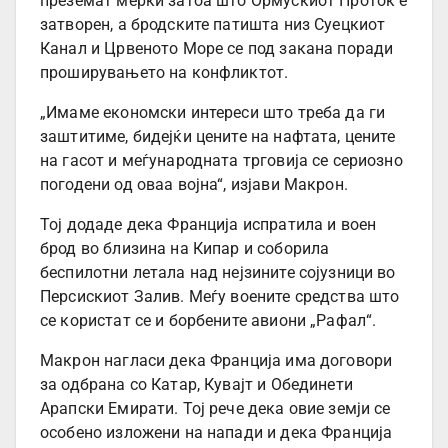
преземат мерки затоа што Ормускиот Проток е
затворен, а бродските патишта низ Суецкиот
Канал и Црвеното Море се под закана поради
проширувањето на конфликтот.
„Имаме економски интереси што треба да ги
заштитиме, бидејќи цените на нафтата, цените
на гасот и меѓународната трговија се сериозно
погодени од оваа војна“, изјави Макрон.
Тој додаде дека Франција испратила и воен
брод во близина на Кипар и соборила
беспилотни летала над нејзините сојузници во
Персискиот Залив. Меѓу воените средства што
се користат се и борбените авиони „Рафал“.
Макрон нагласи дека Франција има договори
за одбрана со Катар, Кувајт и Обединети
Арапски Емирати. Тој рече дека овие земји се
особено изложени на напади и дека Франција