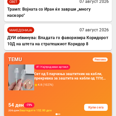
07 август 2026
СВЕТ
Трамп: Војната со Иран ќе заврши „многу
наскоро“
07 август 2026
МАКЕДОНИЈА
ДУИ обвинува: Владата го фаворизира Коридорот
10Д на штета на стратешкиот Коридор 8
TEMU
Реклама
#1 Најпродаван артикл
Сет од 5 парчиња заштитник на кабли,
прекривка за заштита на кабли од ТПУ,
додатоци за заштита на кабли, без
4.8
(
10276
)
батерија, за мобилни телефони, комплет
за заштита на податочни линии
54
ден
-73%
Купи сега
206
ден
Заштедете
152.00
ден