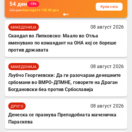
54
ден
-73%
Купи сега
206
ден
Заштедете
152.00
ден
08 август 2026
МАКЕДОНИЈА
Скандал во Липковско: Маало во Отља
именувано по командант на ОНА кој се бореше
против државата
08 август 2026
МАКЕДОНИЈА
Љубчо Георгиевски: Да ги разочарам денешните
србомани во ВМРО-ДПМНЕ, говорите на Драган
Богдановски беа против Србославија
08 август 2026
ДРУГО
Денеска се празнува Преподобната маченичка
Параскева