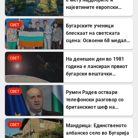
најевтините европски
дестинации за туристите
СВЕТ
Бугарските ученици
блескаат на светската
сцена: Освоени 68 медали
на меѓународни
олимпијади во 2026
СВЕТ
На денешен ден во 1981
година
година е лансиран првиот
бугарски вештачки
сателит
СВЕТ
Румен Радев оствари
телефонски разговор со
британскиот шеф на
дипломатијата Ед
Милибанд
СВЕТ
Мандрица: Единственото
албанско село во Бугарија