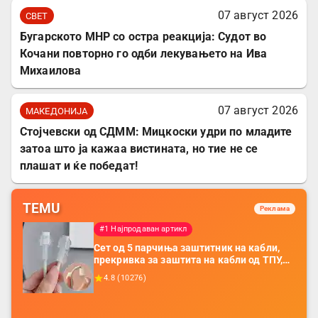
07 август 2026
СВЕТ
Бугарското МНР со остра реакција: Судот во
Кочани повторно го одби лекувањето на Ива
Михаилова
07 август 2026
МАКЕДОНИЈА
Стојчевски од СДММ: Мицкоски удри по младите
затоа што ја кажаа вистината, но тие не се
плашат и ќе победат!
TEMU
Реклама
#1 Најпродаван артикл
Сет од 5 парчиња заштитник на кабли,
прекривка за заштита на кабли од ТПУ,
додатоци за заштита на кабли, без
4.8
(
10276
)
батерија, за мобилни телефони, комплет
за заштита на податочни линии