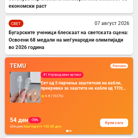
економски раст
07 август 2026
СВЕТ
Бугарските ученици блескаат на светската сцена:
Освоени 68 медали на меѓународни олимпијади
во 2026 година
TEMU
Реклама
#1 Најпродаван артикл
Сет од 5 парчиња заштитник на кабли,
прекривка за заштита на кабли од ТПУ,
додатоци за заштита на кабли, без
4.8
(
10276
)
батерија, за мобилни телефони, комплет
за заштита на податочни линии
54
ден
-73%
Купи сега
206
ден
Заштедете
152.00
ден