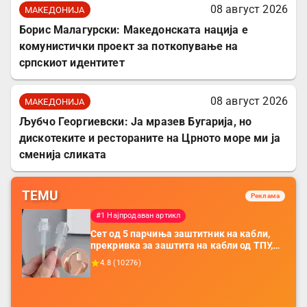
08 август 2026
МАКЕДОНИЈА
Борис Малагурски: Македонската нација е
комунистички проект за поткопување на
српскиот идентитет
08 август 2026
МАКЕДОНИЈА
Љубчо Георгиевски: Ја мразев Бугарија, но
дискотеките и рестораните на Црното море ми ја
сменија сликата
TEMU
Реклама
#1 Најпродаван артикл
Сет од 5 парчиња заштитник на кабли,
прекривка за заштита на кабли од ТПУ,
додатоци за заштита на кабли, без
4.8
(
10276
)
батерија, за мобилни телефони, комплет
за заштита на податочни линии