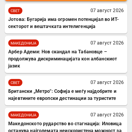
07 август 2026
СВЕТ
Јотова: Бугарија има огромен потенцијал во ИТ-
секторот и вештачката интелигенција
07 август 2026
МАКЕДОНИЈА
Арбер Адеми: Нов скандал на Табановце –
продолжува дискриминацијата кон албанскиот
јазик
07 август 2026
СВЕТ
Британски „Метро“: Софија е меѓу најдобрите и
најевтините европски дестинации за туристите
07 август 2026
МАКЕДОНИЈА
Македонското рударство во стагнација: Иловица
останува најголемата неискористена можност за