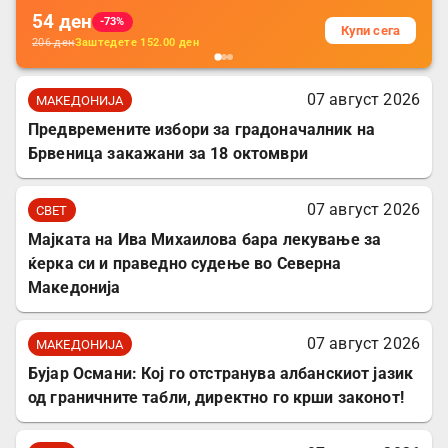
54
ден
-73%
Купи сега
206
ден
Заштедете
152.00
ден
07 август 2026
МАКЕДОНИЈА
Предвремените избори за градоначалник на
Брвеница закажани за 18 октомври
07 август 2026
СВЕТ
Мајката на Ива Михаилова бара лекување за
ќерка си и праведно судење во Северна
Македонија
07 август 2026
МАКЕДОНИЈА
Бујар Османи: Кој го отстранува албанскиот јазик
од граничните табли, директно го крши законот!