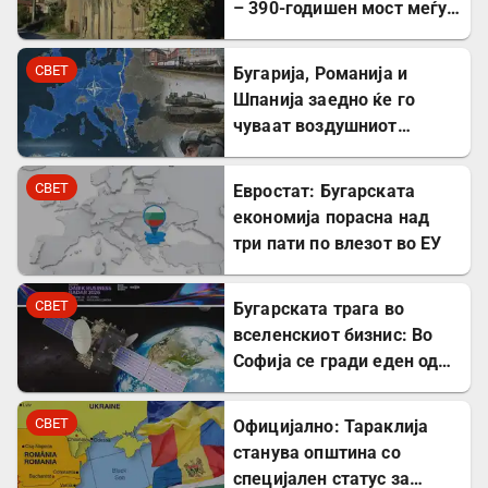
– 390-годишен мост меѓу
Бугарите и Албанците
СВЕТ
Бугарија, Романија и
Шпанија заедно ќе го
чуваат воздушниот
простор на НАТО
СВЕТ
Евростат: Бугарската
економија порасна над
три пати по влезот во ЕУ
СВЕТ
Бугарската трага во
вселенскиот бизнис: Во
Софија се гради еден од
најголемите вселенски
центри во Европа
СВЕТ
Официјално: Тараклија
станува општина со
специјален статус за