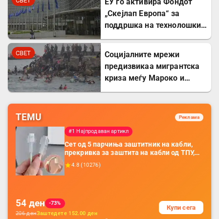
СВЕТ
ЕУ го активира Фондот
„Скејлап Европа“ за
поддршка на технолошки
компании
СВЕТ
Социјалните мрежи
предизвикаа мигрантска
криза меѓу Мароко и
Шпанија
TEMU
Реклама
#1 Најпродаван артикл
Сет од 5 парчиња заштитник на кабли,
прекривка за заштита на кабли од ТПУ,
додатоци за заштита на кабли, без
4.8
(
10276
)
батерија, за мобилни телефони, комплет
за заштита на податочни линии
54
ден
-73%
Купи сега
206
ден
Заштедете
152.00
ден