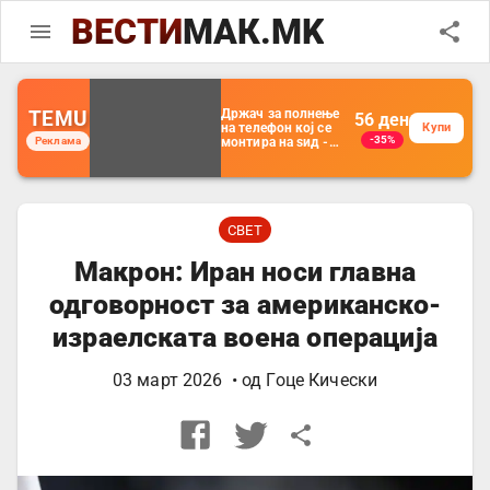
ВЕСТИ
МАК.MK
TEMU
Држач за полнење
56
ден
на телефон кој се
Купи
-35%
Реклама
монтира на ѕид -
Мултифункционален
пластичен
организатор за
чување на покрај
кревет и за ТВ
далечински
СВЕТ
управувач
Макрон: Иран носи главна
одговорност за американско-
израелската воена операција
03 март 2026
• од
Гоце Кически