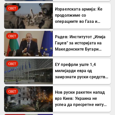
СВЕТ
Израелската армија: Ќе
продолжиме со
операциите во Газа и
покрај американскиот
план
СВЕТ
Радев: Институтот „Илија
Гаџев“ за историјата на
Македонските Бугари
стана државна
сопственост
СВЕТ
ЕУ префрли уште 1,4
милијарди евра од
замрзнати руски средства
за поддршка на Украина
СВЕТ
Нов руски ракетен напад
врз Киев: Украина не
успеа да пресретне ниту
една ракета