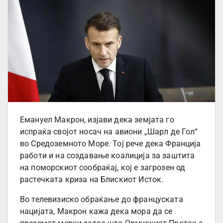
Емануел Макрон, изјави дека земјата го
испраќа својот носач на авиони „Шарл де Гол“
во Средоземното Море. Тој рече дека Франција
работи и на создавање коалиција за заштита
на поморскиот сообраќај, кој е загрозен од
растечката криза на Блискиот Исток.
Во телевизиско обраќање до француската
нацијата, Макрон кажа дека мора да се