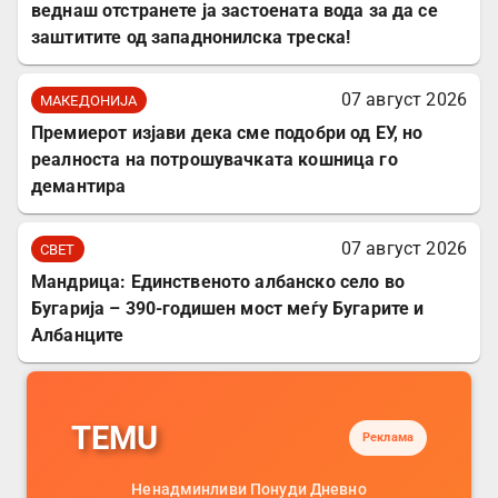
веднаш отстранете ја застоената вода за да се
заштитите од западнонилска треска!
07 август 2026
МАКЕДОНИЈА
Премиерот изјави дека сме подобри од ЕУ, но
реалноста на потрошувачката кошница го
демантира
07 август 2026
СВЕТ
Мандрица: Единственото албанско село во
Бугарија – 390-годишен мост меѓу Бугарите и
Албанците
TEMU
Реклама
Ненадминливи Понуди Дневно