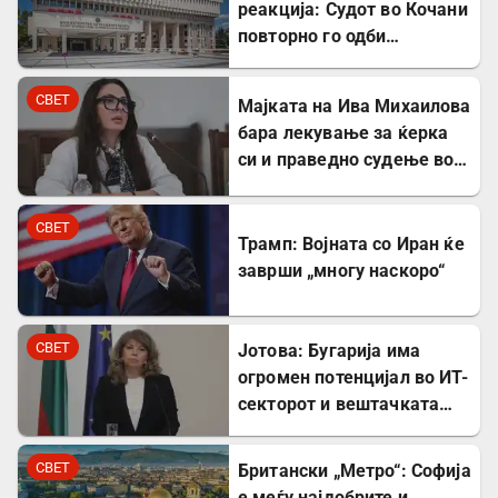
реакција: Судот во Кочани
повторно го одби
лекувањето на Ива
Михаилова
СВЕТ
Мајката на Ива Михаилова
бара лекување за ќерка
си и праведно судење во
Северна Македонија
СВЕТ
Трамп: Војната со Иран ќе
заврши „многу наскоро“
СВЕТ
Јотова: Бугарија има
огромен потенцијал во ИТ-
секторот и вештачката
интелигенција
СВЕТ
Британски „Метро“: Софија
е меѓу најдобрите и