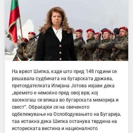
На врвот Шипка, каде што пред 148 години се
решавала судбината на бугарската држава,
претседателката Илијана Јотова изјави дека
„времето е немоќно пред овој врв, кој
засекогаш се впиша во бугарската меморија и
свест“. Обраќајќи се на свеченото
одбележување на Ослободувањето на Бугарија,
таа истакна дека Шипка останува тврдина на
историската вистина и националното