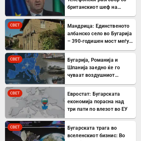
британскиот шеф на
дипломатијата Ед
Милибанд
СВЕТ
Мандрица: Единственото
албанско село во Бугарија
– 390-годишен мост меѓу
Бугарите и Албанците
СВЕТ
Бугарија, Романија и
Шпанија заедно ќе го
чуваат воздушниот
простор на НАТО
СВЕТ
Евростат: Бугарската
економија порасна над
три пати по влезот во ЕУ
СВЕТ
Бугарската трага во
вселенскиот бизнис: Во