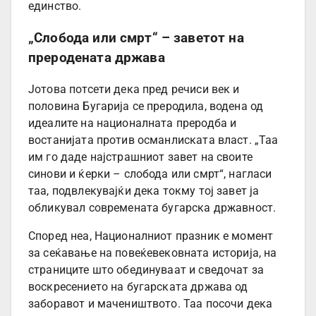
единство.
„Слобода или смрт“ – заветот на
преродената држава
Јотова потсети дека пред речиси век и
половина Бугарија се преродила, водена од
идеалите на националната преродба и
востанијата против османлиската власт. „Таа
им го даде најстрашниот завет на своите
синови и ќерки – слобода или смрт“, нагласи
таа, подвлекувајќи дека токму тој завет ја
обликувал современата бугарска државност.
Според неа, Националниот празник е момент
за сеќавање на повеќевековната историја, на
страниците што обединуваат и сведочат за
воскресението на бугарската држава од
заборавот и мачеништвото. Таа посочи дека