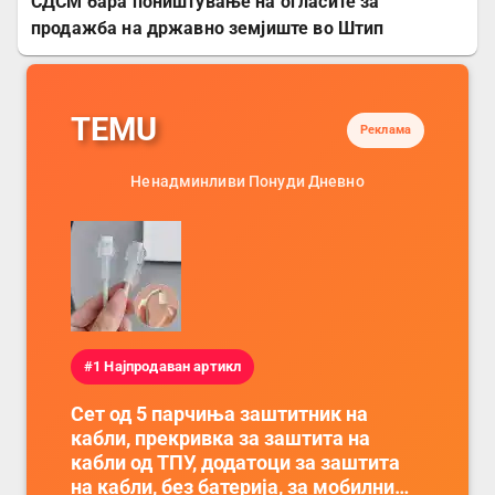
СДСМ бара поништување на огласите за
продажба на државно земјиште во Штип
TEMU
Реклама
Ненадминливи Понуди Дневно
#1 Најпродаван артикл
Сет од 5 парчиња заштитник на
кабли, прекривка за заштита на
кабли од ТПУ, додатоци за заштита
на кабли, без батерија, за мобилни