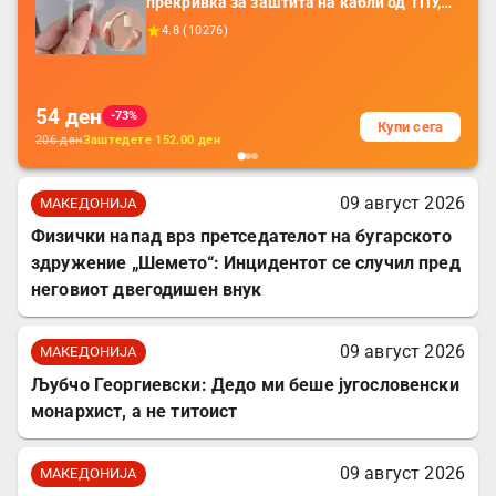
прекривка за заштита на кабли од ТПУ,
додатоци за заштита на кабли, без
4.8
(
10276
)
батерија, за мобилни телефони, комплет
за заштита на податочни линии
54
ден
-73%
Купи сега
206
ден
Заштедете
152.00
ден
09 август 2026
МАКЕДОНИЈА
Физички напад врз претседателот на бугарското
здружение „Шемето“: Инцидентот се случил пред
неговиот двегодишен внук
09 август 2026
МАКЕДОНИЈА
Љубчо Георгиевски: Дедо ми беше југословенски
монархист, а не титоист
09 август 2026
МАКЕДОНИЈА