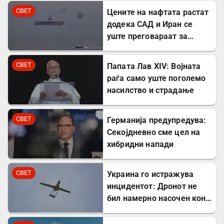
СВЕТ
Цените на нафтата растат
додека САД и Иран се
уште преговараат за
Ормутскиот Теснец
СВЕТ
Папата Лав XIV: Војната
раѓа само уште поголемо
насилство и страдање
СВЕТ
Германија предупредува:
Секојдневно сме цел на
хибридни напади
СВЕТ
Украина го истражува
инцидентот: Дронот не
бил намерно насочен кон
Бугарија