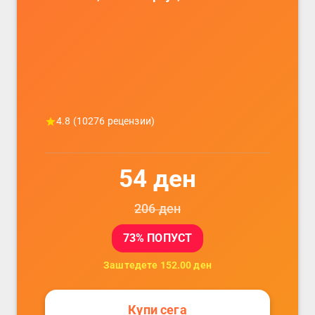
телефони, комплет за заштита на
податочни линии
4.8
(
10276
рецензии)
54
ден
206
ден
73
% ПОПУСТ
Заштедете
152.00
ден
Купи сега