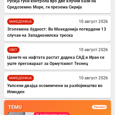
Русија губи контрола врз две клучни бази на
Средоземно Море, ги презема Сирија
10 август 2026
МАКЕДОНИЈА
Зголемена будност: Во Македонија потврдени 13
случаи на Западнонилска треска
10 август 2026
СВЕТ
Цените на нафтата растат додека САД и Иран се
уште преговараат за Ормутскиот Теснец
10 август 2026
МАКЕДОНИЈА
Уапсени двајца осомничени за разбојништво во
Илинден
TEMU
Реклама
#1 Најпродаван артикл