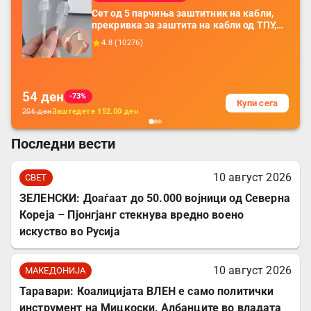
Сет од 5 парчиња заштитник на кабли,
прекривка за заштита на кабли од ТПУ,
додатоци за заштита на кабли, без
4.8
(
10276
)
батерија, за мобилни телефони, комплет
за заштита на податочни линии
54
ден
-73%
Купи сега
206
ден
Заштедете
152.00
ден
Последни вести
10 август 2026
СВЕТ
ЗЕЛЕНСКИ: Доаѓаат до 50.000 војници од Северна
Кореја – Пјонгјанг стекнува вредно воено
искуство во Русија
10 август 2026
МАКЕДОНИЈА
Таравари: Коалицијата ВЛЕН е само политички
инструмент на Мицкоски, Албанците во владата