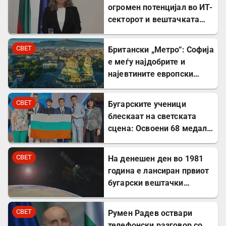
огромен потенцијал во ИТ-
секторот и вештачката
интелигенција
СВЕТ
Британски „Метро“: Софија
е меѓу најдобрите и
најевтините европски
дестинации за туристите
СВЕТ
Бугарските ученици
блескаат на светската
сцена: Освоени 68 медали
на меѓународни
олимпијади во 2026
СВЕТ
На денешен ден во 1981
година
година е лансиран првиот
бугарски вештачки
сателит
СВЕТ
Румен Радев оствари
телефонски разговор со