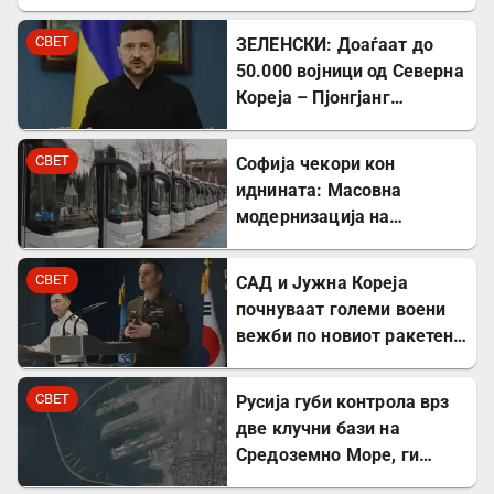
СВЕТ
ЗЕЛЕНСКИ: Доаѓаат до
50.000 војници од Северна
Кореја – Пјонгјанг
стекнува вредно воено
искуство во Русија
СВЕТ
Софија чекори кон
иднината: Масовна
модернизација на
градскиот транспорт со
350 нови автобуси
СВЕТ
САД и Јужна Кореја
почнуваат големи воени
вежби по новиот ракетен
тест на режимот во
Северна Кореја
СВЕТ
Русија губи контрола врз
две клучни бази на
Средоземно Море, ги
презема Сирија