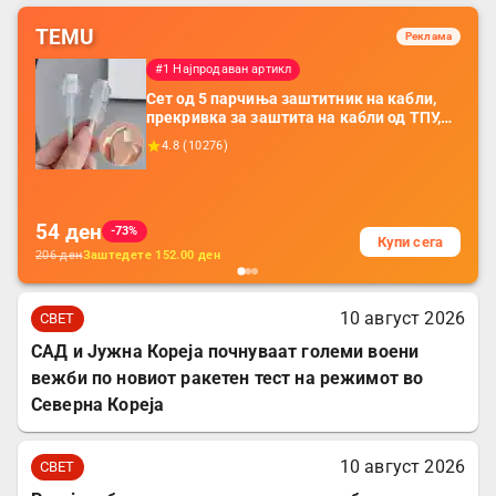
TEMU
Реклама
#1 Најпродаван артикл
Сет од 5 парчиња заштитник на кабли,
прекривка за заштита на кабли од ТПУ,
додатоци за заштита на кабли, без
4.8
(
10276
)
батерија, за мобилни телефони, комплет
за заштита на податочни линии
54
ден
-73%
Купи сега
206
ден
Заштедете
152.00
ден
10 август 2026
СВЕТ
САД и Јужна Кореја почнуваат големи воени
вежби по новиот ракетен тест на режимот во
Северна Кореја
10 август 2026
СВЕТ