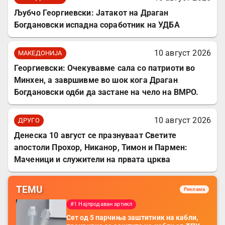
Љубчо Георгиевски: Јатакот на Драган
Богдановски испадна соработник на УДБА
10 август 2026
МАКЕДОНИЈА
Георгиевски: Очекувавме сала со патриоти во
Минхен, а завршивме во шок кога Драган
Богдановски одби да застане на чело на ВМРО.
10 август 2026
ДРУГО
Денеска 10 август се празнуваат Светите
апостоли Прохор, Никанор, Тимон и Пармен:
Маченици и служители на првата црква
TEMU
Реклама
#1 Најпродаван артикл
Сет од 5 парчиња заштитник на кабли,