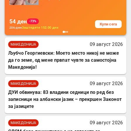
батерија, за мобилни телефони, комплет
за заштита на податочни линии
54
ден
-73%
Купи сега
206
ден
Заштедете
152.00
ден
09 август 2026
МАКЕДОНИЈА
Љубчо Георгиевски: Моето место никој не може
да го земе, од мене првпат чувте за самостојна
Македонија!
09 август 2026
МАКЕДОНИЈА
ДУИ обвинува: 83 владини седници по ред без
записници на албански јазик – прекршен Законот
за јазиците
09 август 2026
МАКЕДОНИЈА