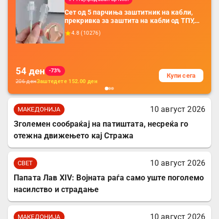
Сет од 5 парчиња заштитник на кабли,
прекривка за заштита на кабли од ТПУ,
додатоци за заштита на кабли, без
4.8
(
10276
)
батерија, за мобилни телефони, комплет
за заштита на податочни линии
54
ден
-73%
Купи сега
206
ден
Заштедете
152.00
ден
10 август 2026
МАКЕДОНИЈА
Зголемен сообраќај на патиштата, несреќа го
отежна движењето кај Стража
10 август 2026
СВЕТ
Папата Лав XIV: Војната раѓа само уште поголемо
насилство и страдање
10 август 2026
МАКЕДОНИЈА