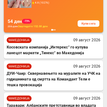
додатоци за заштита на кабли, без
4.8
(
10276
)
батерија, за мобилни телефони, комплет
за заштита на податочни линии
54
ден
-73%
Купи сега
206
ден
Заштедете
152.00
ден
09 август 2026
МАКЕДОНИЈА
Косовската компанија „Интерекс“ го купува
ланецот маркети „Тинекс“ во Македонија
09 август 2026
МАКЕДОНИЈА
ДУИ-Чаир: Сквернавењето на муралите на УЧК на
годишнината од смртта на Командант Тели е
тешка провокација
09 август 2026
МАКЕДОНИЈА
Таравари: Албанските претставници во владата