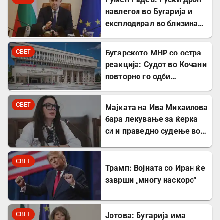
навлегол во Бугарија и
експлодирал во близина
на гасовод
СВЕТ
Бугарското МНР со остра
реакција: Судот во Кочани
повторно го одби
лекувањето на Ива
Михаилова
СВЕТ
Мајката на Ива Михаилова
бара лекување за ќерка
си и праведно судење во
Северна Македонија
СВЕТ
Трамп: Војната со Иран ќе
заврши „многу наскоро“
СВЕТ
Јотова: Бугарија има