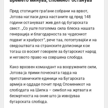
Времето минува, споменот останува
Пред стотиците граѓани собрани на врвот,
Јотова нагласи дека настаните од пред 148
години остануваат жив дел од бугарската
свест. „Со уште поголема сила блеска нашата
генерација и благодарноста за чудесниот
подвиг и храброст“, рече таа, потсетувајќи и на
сведоштвата на странските дописници кои
тогаш со восхит говореле за бугарскиот народ
и неговото право на совршена слобода.
Како врховен командант на вооружените сили,
Јотова ја прими почесната гарда на
претставничките единици на Бугарската
армија и оддаде почит пред Споменикот на
слободата на Шипка – симбол на жртвата и
бесмртноста на оние што ја извојуваа
бугарската слобода.