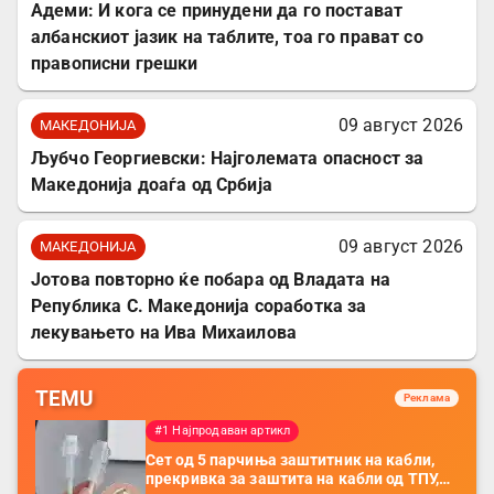
Адеми: И кога се принудени да го постават
албанскиот јазик на таблите, тоа го прават со
правописни грешки
09 август 2026
МАКЕДОНИЈА
Љубчо Георгиевски: Најголемата опасност за
Македонија доаѓа од Србија
09 август 2026
МАКЕДОНИЈА
Јотова повторно ќе побара од Владата на
Република С. Македонија соработка за
лекувањето на Ива Михаилова
TEMU
Реклама
#1 Најпродаван артикл
Сет од 5 парчиња заштитник на кабли,
прекривка за заштита на кабли од ТПУ,