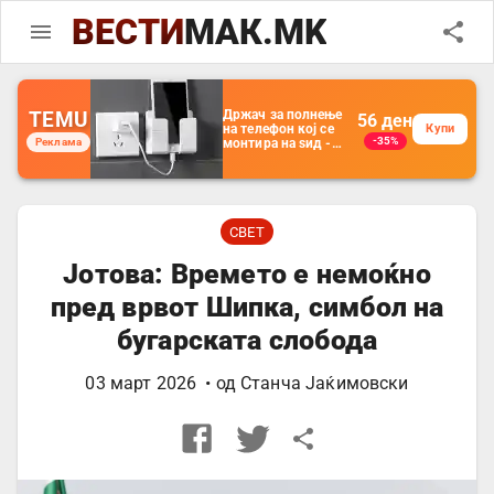
ВЕСТИ
МАК.MK
TEMU
Држач за полнење
56
ден
на телефон кој се
Купи
-35%
Реклама
монтира на ѕид -
Мултифункционален
пластичен
организатор за
чување на покрај
кревет и за ТВ
далечински
СВЕТ
управувач
Јотова: Времето е немоќно
пред врвот Шипка, симбол на
бугарската слобода
03 март 2026
• од
Станча Јаќимовски