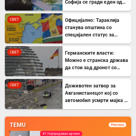
Софија се гради еден од
најголемите вселенски
центри во Европа
СВЕТ
Официјално: Тараклија
станува општина со
специјален статус за
заштита на Бугарите во
Молдавија
СВЕТ
Германските власти:
Можно е странска држава
да стои зад дронот со
експлозив во Лајпциг
СВЕТ
Доживотен затвор за
Авганистанецот кој со
автомобил усмрти мајка и
двегодишно девојче во
Минхен
TEMU
Реклама
#1 Најпродаван артикл