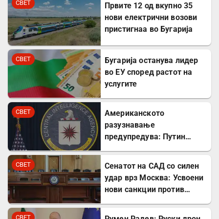
СВЕТ
Првите 12 од вкупно 35
нови електрични возови
пристигнаа во Бугарија
СВЕТ
Бугарија останува лидер
во ЕУ според растот на
услугите
СВЕТ
Американското
разузнавање
предупредува: Путин
може да го тестира НАТО
уште есенва
СВЕТ
Сенатот на САД со силен
удар врз Москва: Усвоени
нови санкции против
Русија
СВЕТ
Румен Радев: Руски дрон