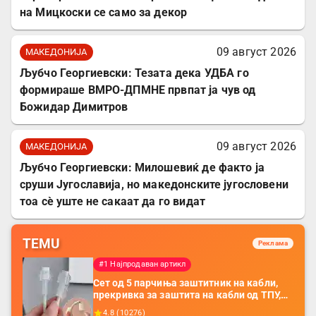
на Мицкоски се само за декор
09 август 2026
МАКЕДОНИЈА
Љубчо Георгиевски: Тезата дека УДБА го
формираше ВМРО-ДПМНЕ првпат ја чув од
Божидар Димитров
09 август 2026
МАКЕДОНИЈА
Љубчо Георгиевски: Милошевиќ де факто ја
сруши Југославија, но македонските југословени
тоа сè уште не сакаат да го видат
TEMU
Реклама
#1 Најпродаван артикл
Сет од 5 парчиња заштитник на кабли,
прекривка за заштита на кабли од ТПУ,
додатоци за заштита на кабли, без
4.8
(
10276
)