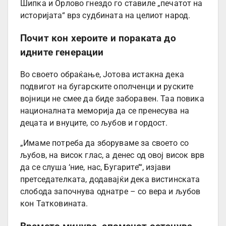
Шипка и Орлово гнездо го ставиле „печатот на
историјата“ врз судбината на целиот народ.
Почит кон хероите и пораката до
идните генерации
Во своето обраќање, Јотова истакна дека
подвигот на бугарските ополченци и руските
војници не смее да биде заборавен. Таа повика
националната меморија да се пренесува на
децата и внуците, со љубов и гордост.
„Имаме потреба да зборуваме за своето со
љубов, на висок глас, а денес од овој висок врв
да се слуша ‘ние, нас, Бугарите’“, изјави
претседателката, додавајќи дека вистинската
слобода започнува однатре – со вера и љубов
кон Татковината.