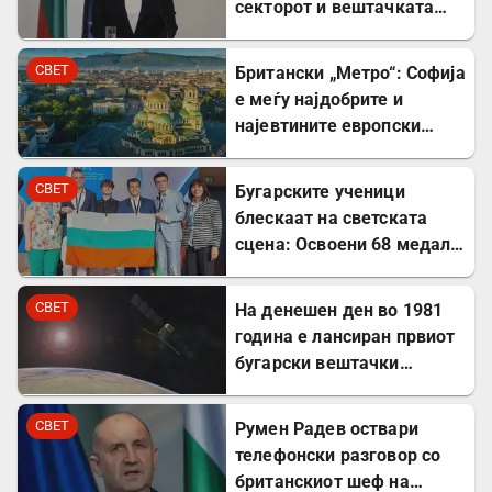
секторот и вештачката
интелигенција
СВЕТ
Британски „Метро“: Софија
е меѓу најдобрите и
најевтините европски
дестинации за туристите
СВЕТ
Бугарските ученици
блескаат на светската
сцена: Освоени 68 медали
на меѓународни
олимпијади во 2026
СВЕТ
На денешен ден во 1981
година
година е лансиран првиот
бугарски вештачки
сателит
СВЕТ
Румен Радев оствари
телефонски разговор со
британскиот шеф на