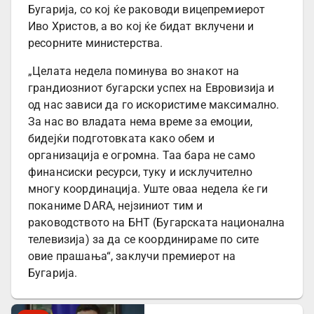
Бугарија, со кој ќе раководи вицепремиерот
Иво Христов, а во кој ќе бидат вклучени и
ресорните министерства.
„Целата недела поминува во знакот на
грандиозниот бугарски успех на Евровизија и
од нас зависи да го искористиме максимално.
За нас во владата нема време за емоции,
бидејќи подготовката како обем и
организација е огромна. Таа бара не само
финансиски ресурси, туку и исклучително
многу координација. Уште оваа недела ќе ги
поканиме DARA, нејзиниот тим и
раководството на БНТ (Бугарската национална
телевизија) за да се координираме по сите
овие прашања“, заклучи премиерот на
Бугарија.