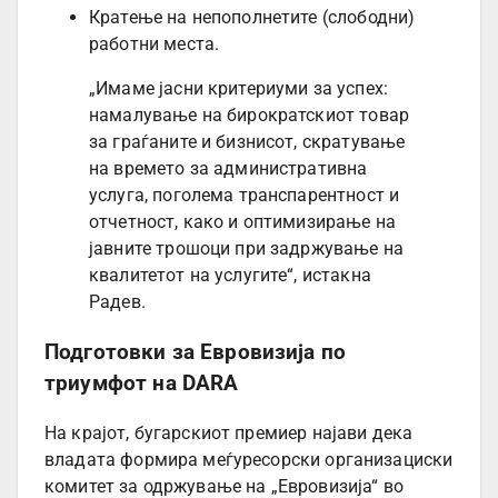
Кратење на непополнетите (слободни)
работни места.
„Имаме јасни критериуми за успех:
намалување на бирократскиот товар
за граѓаните и бизнисот, скратување
на времето за административна
услуга, поголема транспарентност и
отчетност, како и оптимизирање на
јавните трошоци при задржување на
квалитетот на услугите“, истакна
Радев.
Подготовки за Евровизија по
триумфот на DARA
На крајот, бугарскиот премиер најави дека
владата формира меѓуресорски организациски
комитет за одржување на „Евровизија“ во