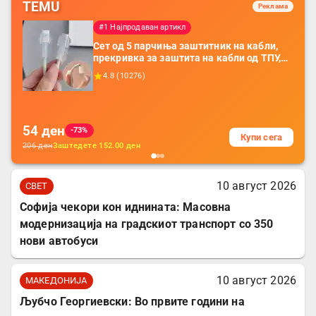
TEMU
Реклама
#1 Најпродаван артикл
Сет од 5 парчиња заштитник на кабли,
прекривка за заштита на кабли од ТПУ,
додатоци за заштита на кабли, без
4.8
(
10276
)
батерија, за мобилни телефони, комплет
за заштита на податочни линии
54
ден
-73%
Купи сега
206
ден
Заштедете
152.00
ден
10 август 2026
СВЕТ
Софија чекори кон иднината: Масовна
модернизација на градскиот транспорт со 350
нови автобуси
10 август 2026
МАКЕДОНИЈА
Љубчо Георгиевски: Во првите години на