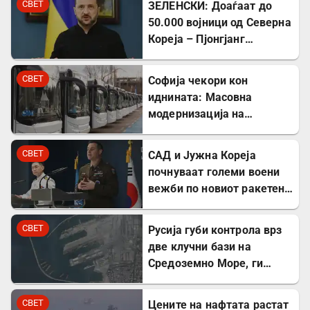
СВЕТ
ЗЕЛЕНСКИ: Доаѓаат до
50.000 војници од Северна
Кореја – Пјонгјанг
стекнува вредно воено
искуство во Русија
СВЕТ
Софија чекори кон
иднината: Масовна
модернизација на
градскиот транспорт со
350 нови автобуси
СВЕТ
САД и Јужна Кореја
почнуваат големи воени
вежби по новиот ракетен
тест на режимот во
Северна Кореја
СВЕТ
Русија губи контрола врз
две клучни бази на
Средоземно Море, ги
презема Сирија
СВЕТ
Цените на нафтата растат