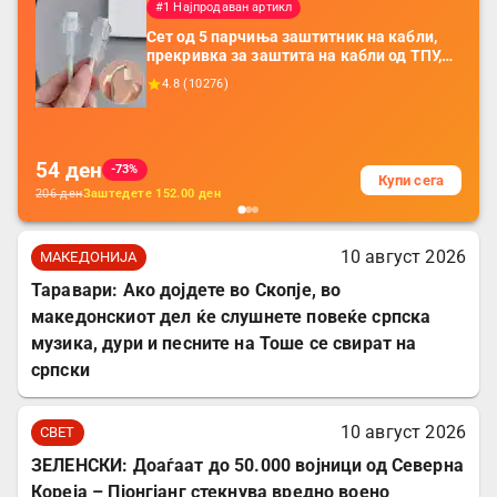
#1 Најпродаван артикл
Сет од 5 парчиња заштитник на кабли,
прекривка за заштита на кабли од ТПУ,
додатоци за заштита на кабли, без
4.8
(
10276
)
батерија, за мобилни телефони, комплет
за заштита на податочни линии
54
ден
-73%
Купи сега
206
ден
Заштедете
152.00
ден
10 август 2026
МАКЕДОНИЈА
Таравари: Ако дојдете во Скопје, во
македонскиот дел ќе слушнете повеќе српска
музика, дури и песните на Тоше се свират на
српски
10 август 2026
СВЕТ
ЗЕЛЕНСКИ: Доаѓаат до 50.000 војници од Северна
Кореја – Пјонгјанг стекнува вредно воено