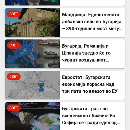
дипломатијата Ед
Милибанд
СВЕТ
Мандрица: Единственото
албанско село во Бугарија
– 390-годишен мост меѓу
Бугарите и Албанците
СВЕТ
Бугарија, Романија и
Шпанија заедно ќе го
чуваат воздушниот
простор на НАТО
СВЕТ
Евростат: Бугарската
економија порасна над
три пати по влезот во ЕУ
СВЕТ
Бугарската трага во
вселенскиот бизнис: Во
Софија се гради еден од
најголемите вселенски