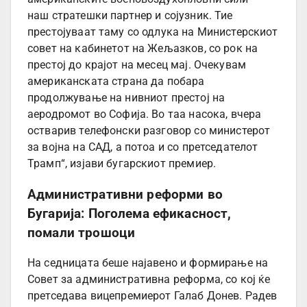
наш стратешки партнер и сојузник. Тие
престојуваат таму со одлука на Министерскиот
совет на кабинетот на Жељазков, со рок на
престој до крајот на месец мај. Очекувам
американската страна да побара
продолжување на нивниот престој на
аеродромот во Софија. Во таа насока, вчера
остварив телефонски разговор со министерот
за војна на САД, а потоа и со претседателот
Трамп“, изјави бугарскиот премиер.
Административни реформи во
Бугарија: Поголема ефикасност,
помали трошоци
На седницата беше најавено и формирање на
Совет за административна реформа, со кој ќе
претседава вицепремиерот Галаб Донев. Радев