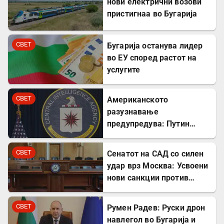
нови електрични возови
пристигнаа во Бугарија
СВЕТ
Бугарија останува лидер
во ЕУ според растот на
услугите
СВЕТ
Американското
разузнавање
предупредува: Путин
може да го тестира НАТО
уште есенва
СВЕТ
Сенатот на САД со силен
удар врз Москва: Усвоени
нови санкции против
Русија
СВЕТ
Румен Радев: Руски дрон
навлегол во Бугарија и