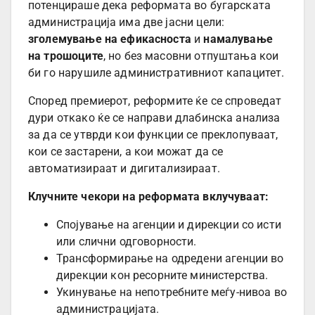
потенцираше дека реформата во бугарската
администрација има две јасни цели:
зголемување на ефикасноста
и
намалување
на трошоците
, но без масовни отпуштања кои
би го нарушиле административниот капацитет.
Според премиерот, реформите ќе се спроведат
дури откако ќе се направи длабинска анализа
за да се утврди кои функции се преклопуваат,
кои се застарени, а кои можат да се
автоматизираат и дигитализираат.
Клучните чекори на реформата вклучуваат:
Спојување на агенции и дирекции со исти
или слични одговорности.
Трансформирање на одредени агенции во
дирекции кон ресорните министерства.
Укинување на непотребните меѓу-нивоа во
администрацијата.