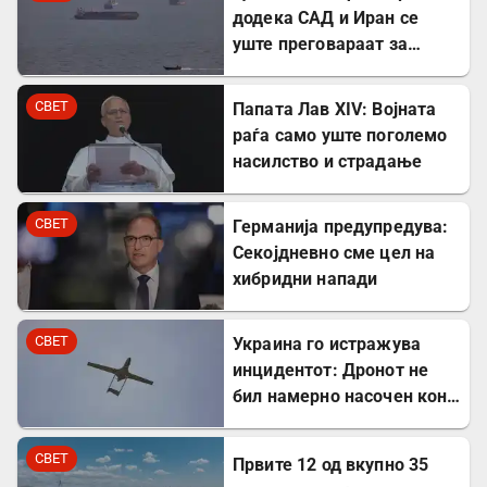
додека САД и Иран се
уште преговараат за
Ормутскиот Теснец
СВЕТ
Папата Лав XIV: Војната
раѓа само уште поголемо
насилство и страдање
СВЕТ
Германија предупредува:
Секојдневно сме цел на
хибридни напади
СВЕТ
Украина го истражува
инцидентот: Дронот не
бил намерно насочен кон
Бугарија
СВЕТ
Првите 12 од вкупно 35