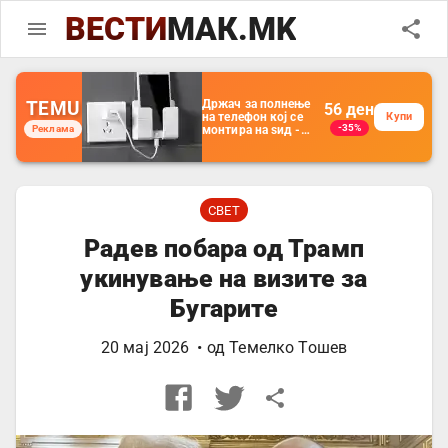
ВЕСТИ
МАК.MK
TEMU
Држач за полнење
56
ден
на телефон кој се
Купи
-35%
Реклама
монтира на ѕид -
Мултифункционален
пластичен
организатор за
чување на покрај
кревет и за ТВ
далечински
СВЕТ
управувач
Радев побара од Трамп
укинување на визите за
Бугарите
20 мај 2026
• од
Темелко Тошев