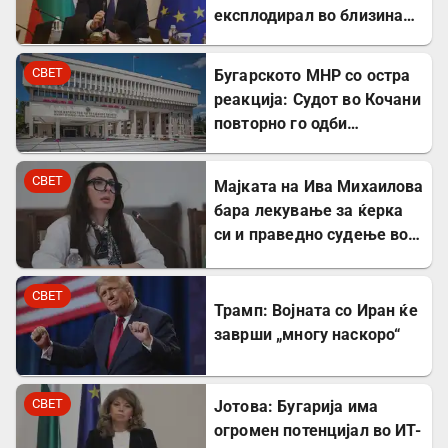
експлодирал во близина
на гасовод
СВЕТ
Бугарското МНР со остра
реакција: Судот во Кочани
повторно го одби
лекувањето на Ива
Михаилова
СВЕТ
Мајката на Ива Михаилова
бара лекување за ќерка
си и праведно судење во
Северна Македонија
СВЕТ
Трамп: Војната со Иран ќе
заврши „многу наскоро“
СВЕТ
Јотова: Бугарија има
огромен потенцијал во ИТ-