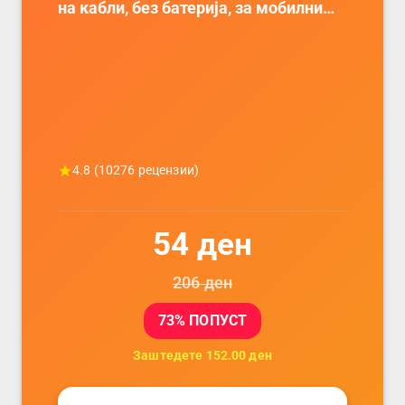
на кабли, без батерија, за мобилни
телефони, комплет за заштита на
податочни линии
4.8
(
10276
рецензии)
54
ден
206
ден
73
% ПОПУСТ
Заштедете
152.00
ден