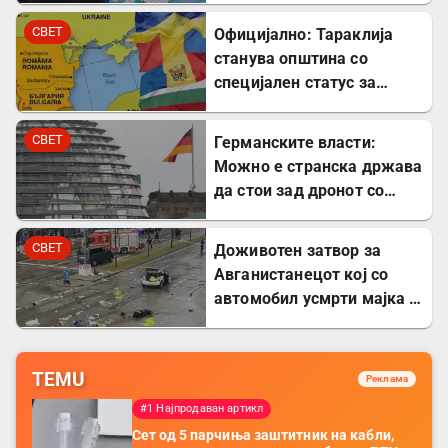
центри во Европа
СВЕТ
Официјално: Тараклија
станува општина со
специјален статус за
заштита на Бугарите во
Молдавија
СВЕТ
Германските власти:
Можно е странска држава
да стои зад дронот со
експлозив во Лајпциг
СВЕТ
Доживотен затвор за
Авганистанецот кој со
автомобил усмрти мајка и
двегодишно девојче во
Минхен
TEMU
Реклама
#1 Најпродаван артикл
Сет од 5 парчиња заштитник на кабли,