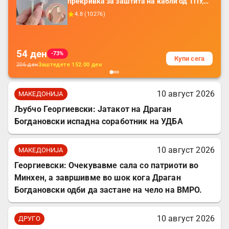
прекривка за заштита на кабли од ТПУ,
додатоци за заштита на кабли, без
4.8
(
10276
)
батерија, за мобилни телефони, комплет
за заштита на податочни линии
54
ден
-73%
Купи сега
206
ден
Заштедете
152.00
ден
10 август 2026
МАКЕДОНИЈА
Љубчо Георгиевски: Јатакот на Драган
Богдановски испадна соработник на УДБА
10 август 2026
МАКЕДОНИЈА
Георгиевски: Очекувавме сала со патриоти во
Минхен, а завршивме во шок кога Драган
Богдановски одби да застане на чело на ВМРО.
10 август 2026
ДРУГО