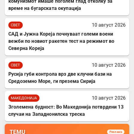
комунизмот имаше поголем глад отколку за
време на бугарската окупација
10 август 2026
СВЕТ
САД и Јужна Кореја почнуваат големи воени
вежби по новиот ракетен тест на режимот во
Северна Кореја
10 август 2026
СВЕТ
Русија губи контрола врз две клучни бази на
Средоземно Море, ги презема Сирија
10 август 2026
МАКЕДОНИЈА
Зголемена будност: Во Македонија потврдени 13
случаи на Западнонилска треска
TEMU
Реклама