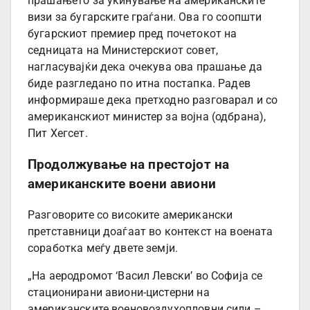
прашањето за укинување на американските
визи за бугарските граѓани. Ова го соопшти
бугарскиот премиер пред почетокот на
седницата на Министерскиот совет,
нагласувајќи дека очекува ова прашање да
биде разгледано по итна постапка. Радев
информираше дека претходно разговарал и со
американскиот министер за војна (одбрана),
Пит Хегсет.
Продолжување на престојот на
американските воени авиони
Разговорите со високите американски
претставници доаѓаат во контекст на воената
соработка меѓу двете земји.
„На аеродромот ‘Васил Левски’ во Софија се
стационирани авиони-цистерни на
американските военовоздухопловни сили –