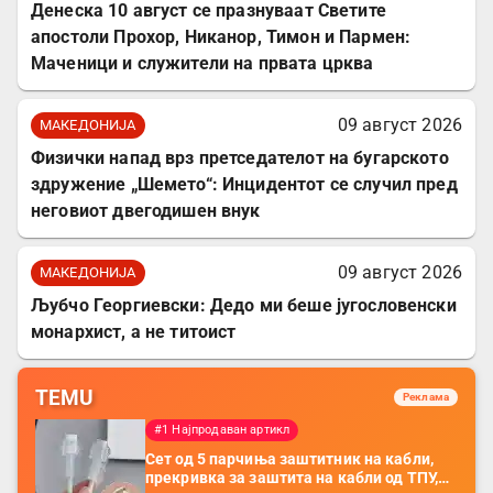
Денеска 10 август се празнуваат Светите
апостоли Прохор, Никанор, Тимон и Пармен:
Маченици и служители на првата црква
09 август 2026
МАКЕДОНИЈА
Физички напад врз претседателот на бугарското
здружение „Шемето“: Инцидентот се случил пред
неговиот двегодишен внук
09 август 2026
МАКЕДОНИЈА
Љубчо Георгиевски: Дедо ми беше југословенски
монархист, а не титоист
TEMU
Реклама
#1 Најпродаван артикл
Сет од 5 парчиња заштитник на кабли,
прекривка за заштита на кабли од ТПУ,