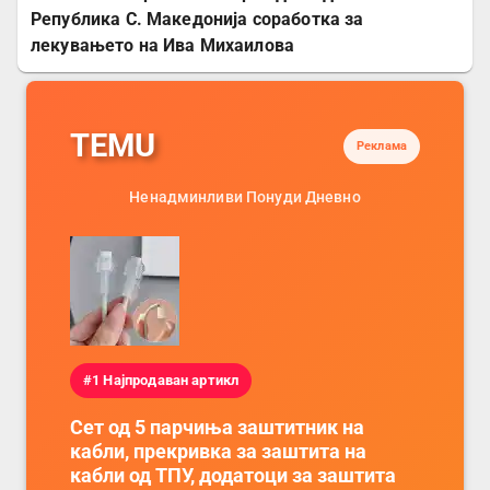
Република С. Македонија соработка за
лекувањето на Ива Михаилова
TEMU
Реклама
Ненадминливи Понуди Дневно
#1 Најпродаван артикл
Сет од 5 парчиња заштитник на
кабли, прекривка за заштита на
кабли од ТПУ, додатоци за заштита