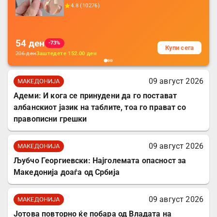
додатоци за заштита на кабли, без
4.8
(
10276
)
батерија, за мобилни телефони, комплет
за заштита на податочни линии
54
ден
-73%
Купи сега
206
ден
Заштедете
152.00
ден
09 август 2026
МАКЕДОНИЈА
Адеми: И кога се принудени да го постават
албанскиот јазик на таблите, тоа го прават со
правописни грешки
09 август 2026
МАКЕДОНИЈА
Љубчо Георгиевски: Најголемата опасност за
Македонија доаѓа од Србија
09 август 2026
МАКЕДОНИЈА
Јотова повторно ќе побара од Владата на