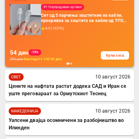
#1 Најпродаван артикл
Сет од 5 парчиња заштитник на кабли,
прекривка за заштита на кабли од ТПУ,
додатоци за заштита на кабли, без
4.8
(
10276
)
батерија, за мобилни телефони, комплет
за заштита на податочни линии
54
ден
-73%
Купи сега
206
ден
Заштедете
152.00
ден
10 август 2026
СВЕТ
Цените на нафтата растат додека САД и Иран се
уште преговараат за Ормутскиот Теснец
10 август 2026
МАКЕДОНИЈА
Уапсени двајца осомничени за разбојништво во
Илинден