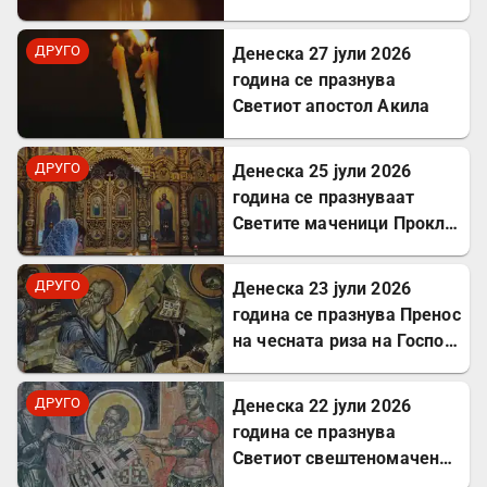
Јулита
ДРУГО
Денеска 27 јули 2026
година се празнува
Светиот апостол Акила
ДРУГО
Денеска 25 јули 2026
година се празнуваат
Светите маченици Прокл и
Илариј
ДРУГО
Денеска 23 јули 2026
година се празнува Пренос
на чесната риза на Господ
Исус Христос
ДРУГО
Денеска 22 јули 2026
година се празнува
Светиот свештеномаченик
Панкратиј, епископ