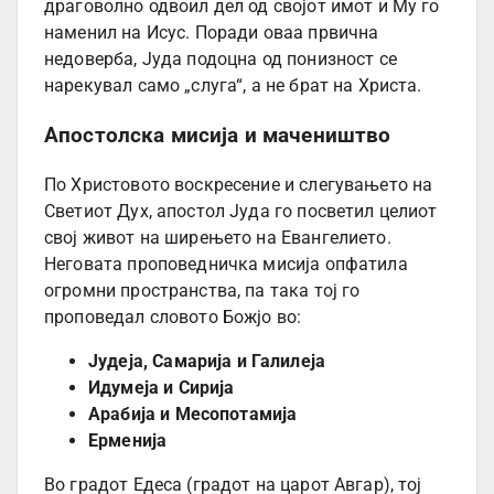
драговолно одвоил дел од својот имот и Му го
наменил на Исус. Поради оваа првична
недоверба, Јуда подоцна од понизност се
нарекувал само „слуга“, а не брат на Христа.
Апостолска мисија и мачеништво
По Христовото воскресение и слегувањето на
Светиот Дух, апостол Јуда го посветил целиот
свој живот на ширењето на Евангелието.
Неговата проповедничка мисија опфатила
огромни пространства, па така тој го
проповедал словото Божјо во:
Јудеја, Самарија и Галилеја
Идумеја и Сирија
Арабија и Месопотамија
Ерменија
Во градот Едеса (градот на царот Авгар), тој