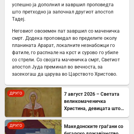
успешно ја дополнил и завршил проповедта
што претходно ја започнал другиот апостол
Тадеј.
Неговиот овоземен пат завршил со маченичка
смрт. Додека проповедал во пределите околу
планината Арарат, локалните незнабожци го
фатиле, го распнале на крст и сурово го убиле
со стрели. Со својата маченичка смрт, Светиот
апостол Јуда преминал во вечноста, за
засекогаш да царува во Царството Христово.
ДРУГО
7 август 2026 – Светата
великомаченичка
Христина, девицата што
пострада за Христовата
вера
ДРУГО
Mакедонските граѓани со
бугарско државјанство