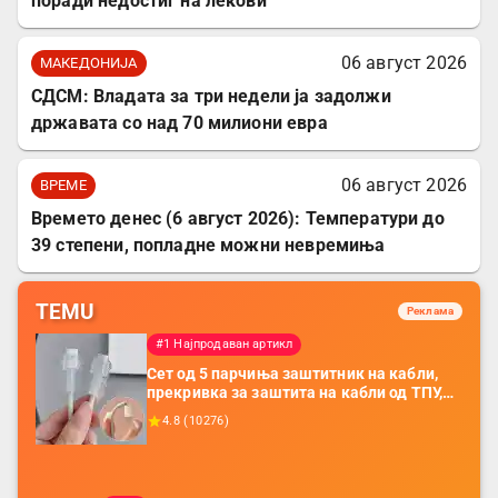
поради недостиг на лекови
06 август 2026
МАКЕДОНИЈА
СДСМ: Владата за три недели ја задолжи
државата со над 70 милиони евра
06 август 2026
ВРЕМЕ
Времето денес (6 август 2026): Температури до
39 степени, попладне можни невремиња
TEMU
Реклама
#1 Најпродаван артикл
Сет од 5 парчиња заштитник на кабли,
прекривка за заштита на кабли од ТПУ,
додатоци за заштита на кабли, без
4.8
(
10276
)
батерија, за мобилни телефони, комплет
за заштита на податочни линии