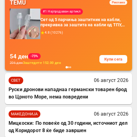
TEMU
Реклама
#1 Најпродаван артикл
Сет од 5 парчиња заштитник на кабли,
прекривка за заштита на кабли од ТПУ,
додатоци за заштита на кабли, без
4.8
(
10276
)
батерија, за мобилни телефони, комплет
за заштита на податочни линии
54
ден
-73%
Купи сега
206
ден
Заштедете
152.00
ден
06 август 2026
СВЕТ
Руски дронови нападнаа германски товарен брод
во Црното Море, нема повредени
06 август 2026
МАКЕДОНИЈА
Мицкоски: По повеќе од 30 години, источниот дел
од Коридорот 8 ќе биде завршен