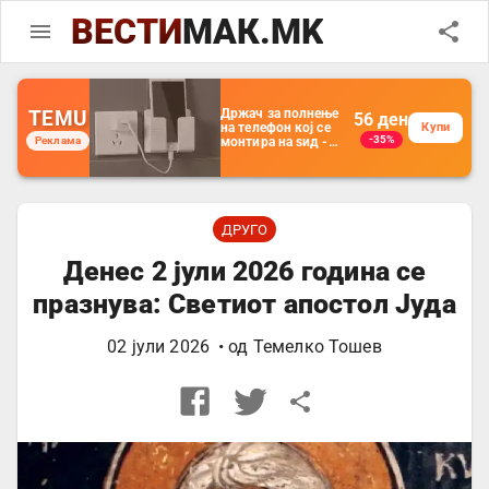
ВЕСТИ
МАК.MK
TEMU
Држач за полнење
56
ден
на телефон кој се
Купи
-35%
Реклама
монтира на ѕид -
Мултифункционален
пластичен
организатор за
чување на покрај
кревет и за ТВ
далечински
ДРУГО
управувач
Денес 2 јули 2026 година се
празнува: Светиот апостол Јуда
02 јули 2026
• од
Темелко Тошев