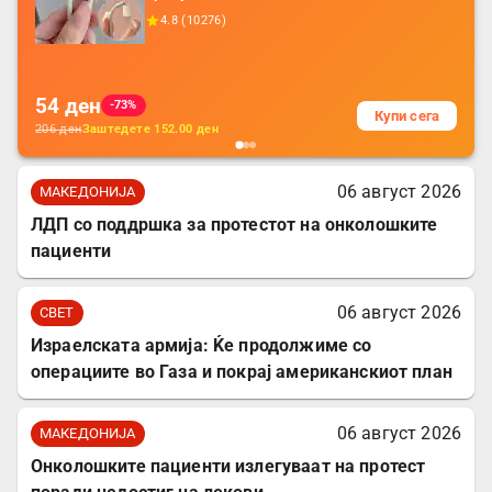
додатоци за заштита на кабли, без
4.8
(
10276
)
батерија, за мобилни телефони, комплет
за заштита на податочни линии
54
ден
-73%
Купи сега
206
ден
Заштедете
152.00
ден
06 август 2026
МАКЕДОНИЈА
ЛДП со поддршка за протестот на онколошките
пациенти
06 август 2026
СВЕТ
Израелската армија: Ќе продолжиме со
операциите во Газа и покрај американскиот план
06 август 2026
МАКЕДОНИЈА
Онколошките пациенти излегуваат на протест