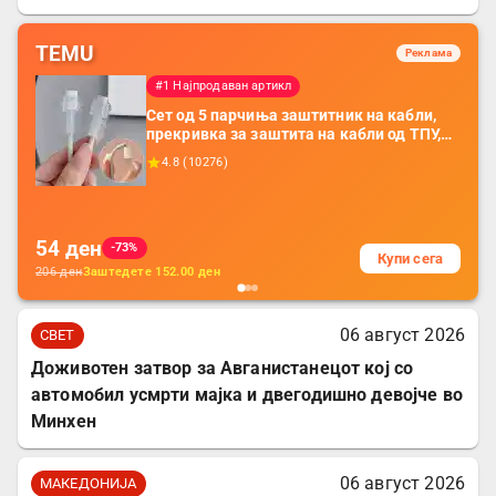
TEMU
Реклама
#1 Најпродаван артикл
Сет од 5 парчиња заштитник на кабли,
прекривка за заштита на кабли од ТПУ,
додатоци за заштита на кабли, без
4.8
(
10276
)
батерија, за мобилни телефони, комплет
за заштита на податочни линии
54
ден
-73%
Купи сега
206
ден
Заштедете
152.00
ден
06 август 2026
СВЕТ
Доживотен затвор за Авганистанецот кој со
автомобил усмрти мајка и двегодишно девојче во
Минхен
06 август 2026
МАКЕДОНИЈА