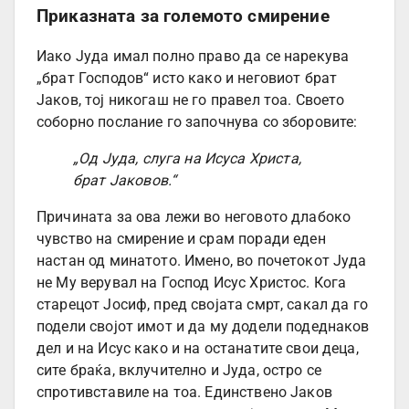
Приказната за големото смирение
Иако Јуда имал полно право да се нарекува
„брат Господов“ исто како и неговиот брат
Јаков, тој никогаш не го правел тоа. Своето
соборно послание го започнува со зборовите:
„Од Јуда, слуга на Исуса Христа,
брат Јаковов.“
Причината за ова лежи во неговото длабоко
чувство на смирение и срам поради еден
настан од минатото. Имено, во почетокот Јуда
не Му верувал на Господ Исус Христос. Кога
старецот Јосиф, пред својата смрт, сакал да го
подели својот имот и да му додели подеднаков
дел и на Исус како и на останатите свои деца,
сите браќа, вклучително и Јуда, остро се
спротивставиле на тоа. Единствено Јаков