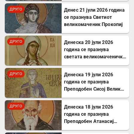
Тавромениски
ДРУГО
Денес 21 јули 2026 година
се празнува Светиот
великомаченик Прокопиј
ДРУГО
Денеска 20 јули 2026
година се празнува
светата великомаченичка
Недела
ДРУГО
Денеска 19 јули 2026
година се празнува
Преподобен Сисој Велики:
Подвижник кој
исцелуваше болни и
ДРУГО
Денеска 18 јули 2026
воскреснуваше мртви
година се празнува
Преподобен Атанасиј
Атонски