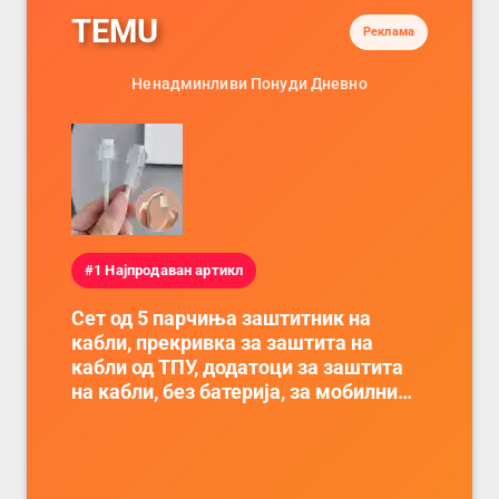
TEMU
Реклама
Ненадминливи Понуди Дневно
#1 Најпродаван артикл
Сет од 5 парчиња заштитник на
кабли, прекривка за заштита на
кабли од ТПУ, додатоци за заштита
на кабли, без батерија, за мобилни
телефони, комплет за заштита на
податочни линии