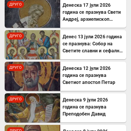
ДРУГО
Денеска 17 јули 2026
година се празнува Свети
Андреј, архиепископ
Критски
ДРУГО
Денес 13 јули 2026 година
се празнува: Собор на
Светите славни и сефални
Апостоли
ДРУГО
Денеска 12 јули 2026
година се празнува
Светиот апостол Петар
ДРУГО
Денеска 9 јули 2026
година се празнува
Преподобен Давид
ДРУГО