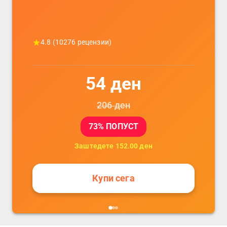
4.8
(
10276
рецензии)
54
ден
206
ден
73
% ПОПУСТ
Заштедете
152.00
ден
Купи сега