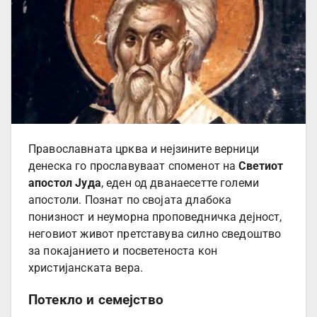
Православната црква и нејзините верници
денеска го прославуваат споменот на
Светиот
апостол Јуда
, еден од дванаесетте големи
апостоли. Познат по својата длабока
понизност и неуморна проповедничка дејност,
неговиот живот претставува силно сведоштво
за покајанието и посветеноста кон
христијанската вера.
Потекло и семејство