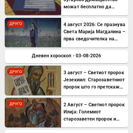
можат бесплатно да
користат ЕЗОК во 30
европски земји
ДРУГО
4 август 2026: Се празнува
Света Марија Магдалина –
прва сведочителка на
Христовото Воскресение
Дневен хороскоп - 03-08-2026
ДРУГО
ДРУГО
3 август – Светиот пророк
Језекиил: Старозаветниот
пророк што го претскажа
воскресението
ДРУГО
2 Август – Светиот пророк
Илија: Големиот
старозаветен пророк и
чудотворец