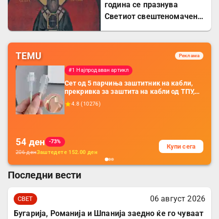
година се празнува
Светиот свештеномаченик
Евсевиј, епископ
Самосатски
TEMU
Реклама
#1 Најпродаван артикл
Сет од 5 парчиња заштитник на кабли,
прекривка за заштита на кабли од ТПУ,
додатоци за заштита на кабли, без
4.8
(
10276
)
батерија, за мобилни телефони, комплет
за заштита на податочни линии
54
ден
-73%
Купи сега
206
ден
Заштедете
152.00
ден
Последни вести
06 август 2026
СВЕТ
Бугарија, Романија и Шпанија заедно ќе го чуваат