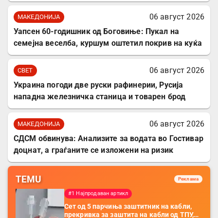
06 август 2026
МАКЕДОНИЈА
Уапсен 60-годишник од Боговиње: Пукал на
семејна веселба, куршум оштетил покрив на куќа
06 август 2026
СВЕТ
Украина погоди две руски рафинерии, Русија
нападна железничка станица и товарен брод
06 август 2026
МАКЕДОНИЈА
СДСМ обвинува: Анализите за водата во Гостивар
доцнат, а граѓаните се изложени на ризик
TEMU
Реклама
#1 Најпродаван артикл
Сет од 5 парчиња заштитник на кабли,
прекривка за заштита на кабли од ТПУ,