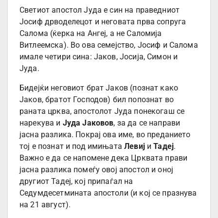
Светиот апостол Јуда е син на праведниот
Јосиф дрводелецот и неговата прва сопруга
Салома (ќерка на Ангеј, а не Саломија
Витлеемска). Во ова семејство, Јосиф и Салома
имале четири сина: Јаков, Јосија, Симон и
Јуда.
Бидејќи неговиот брат Јаков (познат како
Јаков, братот Господов) бил попознат во
раната црква, апостолот Јуда понекогаш се
нарекува и
Јуда Јаковов
, за да се направи
јасна разлика. Покрај ова име, во преданието
тој е познат и под имињата
Левиј
и
Тадеј
.
Важно е да се напомене дека Црквата прави
јасна разлика помеѓу овој апостол и оној
другиот Тадеј, кој припаѓал на
Седумдесетмината апостоли (и кој се празнува
на 21 август).