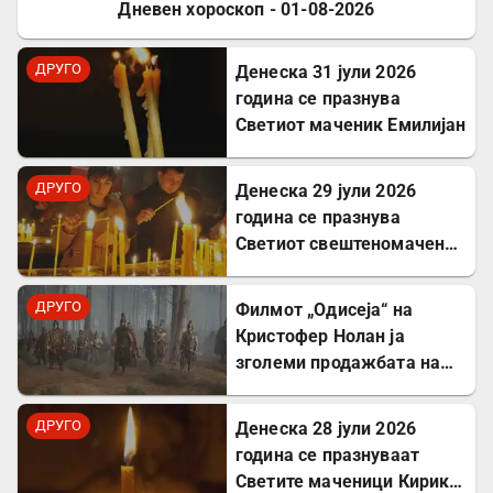
Дневен хороскоп - 01-08-2026
ДРУГО
ДРУГО
Денеска 31 јули 2026
година се празнува
Светиот маченик Емилијан
ДРУГО
Денеска 29 јули 2026
година се празнува
Светиот свештеномаченик
Атиноген, епископ
Севастиски во Ерменија
ДРУГО
Филмот „Одисеја“ на
Кристофер Нолан ја
зголеми продажбата на
Хомер и интересот за
грчкиот јазик
ДРУГО
Денеска 28 јули 2026
година се празнуваат
Светите маченици Кирик и