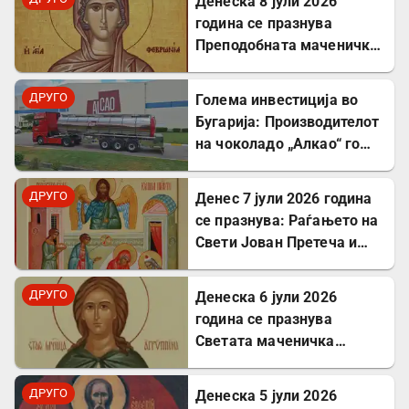
Денеска 8 јули 2026
година се празнува
Преподобната маченичка
Февронија
ДРУГО
Голема инвестиција во
Бугарија: Производителот
на чоколадо „Алкао“ го
проширува својот
капацитет во Првомај
ДРУГО
Денес 7 јули 2026 година
се празнува: Раѓањето на
Свети Јован Претеча и
Крстител Господов
ДРУГО
Денеска 6 јули 2026
година се празнува
Светата маченичка
Агрипина
ДРУГО
Денеска 5 јули 2026