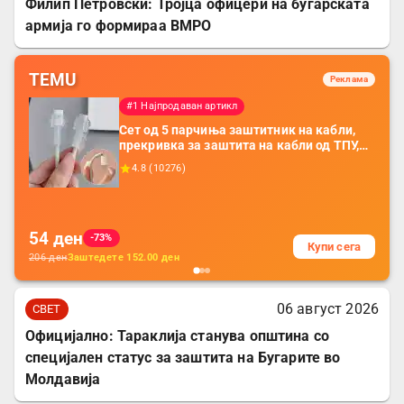
Филип Петровски: Тројца офицери на бугарската
армија го формираа ВМРО
TEMU
Реклама
#1 Најпродаван артикл
Сет од 5 парчиња заштитник на кабли,
прекривка за заштита на кабли од ТПУ,
додатоци за заштита на кабли, без
4.8
(
10276
)
батерија, за мобилни телефони, комплет
за заштита на податочни линии
54
ден
-73%
Купи сега
206
ден
Заштедете
152.00
ден
06 август 2026
СВЕТ
Официјално: Тараклија станува општина со
специјален статус за заштита на Бугарите во
Молдавија