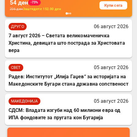
54
ден
-73%
Купи сега
206
ден
Заштедете
152.00
ден
06 август 2026
ДРУГО
7 август 2026 – Светата великомаченичка
Христина, девицата што пострада за Христовата
вера
05 август 2026
СВЕТ
Радев: Институтот „Илија Гаџев“ за историјата на
Македонските Бугари стана државна сопственост
05 август 2026
МАКЕДОНИЈА
СДСМ: Владата изгуби над 60 милиони евра од
ИПА фондовите за пругата кон Бугарија