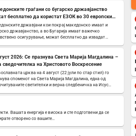
едонските граѓани со бугарско државјанство
ат бесплатно да користат ЕЗОК во 30 европски
ји
донските државјани кои покрај македонско имаат и
рско државјанство, а во Бугарија имаат важечко
вствено осигурување, можат бесплатно да извадат
опска…
вгуст 2026: Се празнува Света Марија Магдалина –
а сведочителка на Христовото Воскресение
ославната црква на 4 август (22 јули по стар стил) го
нува споменот на Света Марија Магдалина, една од
очитуваните светителки и верна следбеничка на Исус…
кти. Вашата енергија е висока и сте подготвени да се
ирате отворено со вашите…