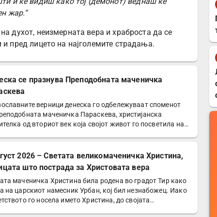
ти и ќе видиш како тој (демонот) веднаш ќе
ен жар.“
на духот, неизмерната вера и храброста да се
 и пред лицето на најголемите страдања.
еска се празнува Преподобната маченичка
аскева
ославните верници денеска го одбележуваат споменот
реподобната маченичка Параскева, христијанска
ителка од вториот век која својот живот го посветила на…
вгуст 2026 – Светата великомаченичка Христина,
ицата што пострада за Христовата вера
ата маченичка Христина била родена во градот Тир како
а на царскиот намесник Урбан, кој бил незнабожец. Иако
етството го носела името Христина, до својата…