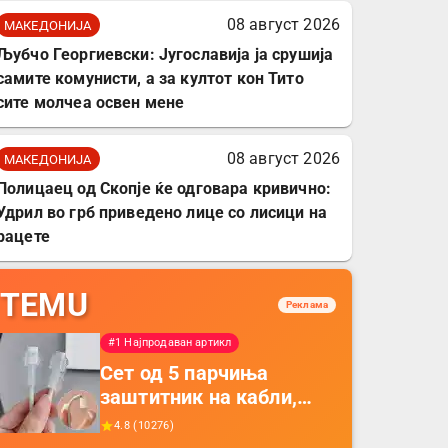
08 август 2026
МАКЕДОНИЈА
Љубчо Георгиевски: Југославија ја срушија
самите комунисти, а за култот кон Тито
сите молчеа освен мене
08 август 2026
МАКЕДОНИЈА
Полицаец од Скопје ќе одговара кривично:
Удрил во грб приведено лице со лисици на
рацете
TEMU
Реклама
#1 Најпродаван артикл
Сет од 5 парчиња
заштитник на кабли,
прекривка за заштита
4.8
(
10276
)
на кабли од ТПУ,