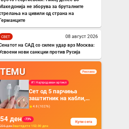
Македонија не зборува за бруталните
стрелања на цивили од страна на
Германците
08 август 2026
СВЕТ
Сенатот на САД со силен удар врз Москва:
Усвоени нови санкции против Русија
TEMU
Реклама
#1 Најпродаван артикл
Сет од 5 парчиња
заштитник на кабли,
прекривка за заштита
4.8
(
10276
)
на кабли од ТПУ,
54
ден
додатоци за заштита на
-73%
Купи сега
кабли, без батерија, за
206
ден
Заштедете
152.00
ден