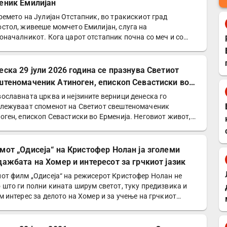
еник Емилијан
ремето на Јулијан Отстапник, во тракискиот град
стол, живееше момчето Емилијан, слуга на
оначалникот. Кога царот отстапник почна со меч и со
 да го сотира…
еска 29 јули 2026 година се празнува Светиот
штеномаченик Атиноген, епископ Севастиски во
енија
ославната црква и нејзините верници денеска го
лежуваат споменот на Светиот свештеномаченик
оген, епископ Севастиски во Ерменија. Неговиот живот,
етеност…
мот „Одисеја“ на Кристофер Нолан ја зголеми
дажбата на Хомер и интересот за грчкиот јазик
от филм „Одисеја“ на режисерот Кристофер Нолан не
 што ги полни кината ширум светот, туку предизвика и
м интерес за делото на Хомер и за учење на грчкиот…