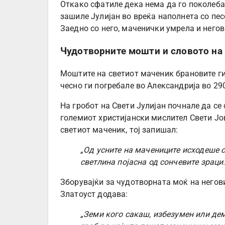
Откако сфатиле дека нема да го поколеба
зашиле Јулијан во вреќа наполнета со песо
Заедно со него, маченички умрела и негов
Чудотворните мошти и словото на 
Моштите на светиот маченик брановите ги
чесно ги погребале во Александрија во 290
На гробот на Свети Јулијан почнале да се
големиот христијански мислител Свети Јо
светиот маченик, тој запишал:
„Од усните на мачениците исходеше с
светлина појасна од сончевите зраци.
Зборувајќи за чудотворната моќ на негов
Златоуст додава:
„Земи кого сакаш, избезумен или дем