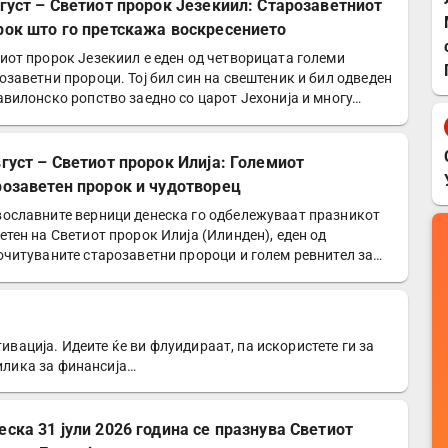
вгуст – Светиот пророк Језекиил: Старозаветниот
рок што го претскажа воскресението
иот пророк Језекиил е еден од четворицата големи
озаветни пророци. Тој бил син на свештеник и бил одведен
авилонско ропство заедно со царот Јехонија и многу…
вгуст – Светиот пророк Илија: Големиот
розаветен пророк и чудотворец
ославните верници денеска го одбележуваат празникот
етен на Светиот пророк Илија (Илинден), еден од
очитуваните старозаветни пророци и голем ревнител за…
тивација. Идеите ќе ви флуидираат, па искористете ги за
рилика за финансија…
еска 31 јули 2026 година се празнува Светиот