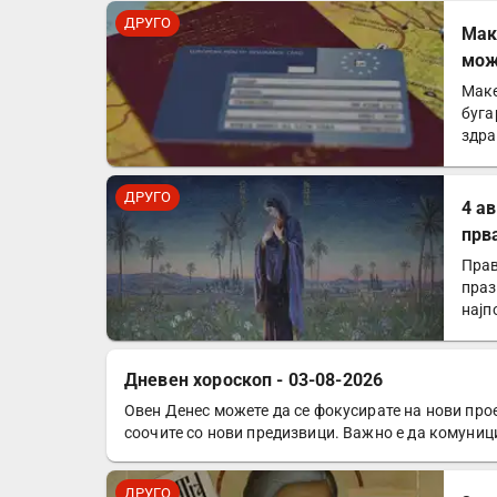
ДРУГО
Mак
мож
зем
Маке
буга
здра
Евр
ДРУГО
4 а
прв
Прав
праз
најп
Дневен хороскоп - 03-08-2026
Овен Денес можете да се фокусирате на нови прое
ДРУГО
соочите со нови предизвици. Важно е да комуниц
ДРУГО