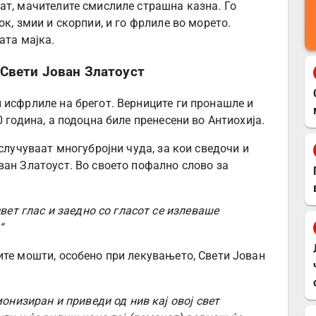
ат, мачителите смислиле страшна казна. Го
к, змии и скорпии, и го фрлиле во морето.
ата мајка.
Свети Јован Златоуст
 исфрлиле на брегот. Верниците ги пронашле и
 година, а подоцна биле пренесени во Антиохија.
 случуваат многубројни чуда, за кои сведочи и
ван Златоуст. Во своето пофално слово за
вет глас и заедно со гласот се излеваше
“
ите мошти, особено при лекувањето, Свети Јован
онизиран и приведи од нив кај овој свет