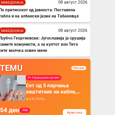
08 август 2026
МАКЕДОНИЈА
По притисокот од јавноста: Поставена
табла и на албански јазик на Табановце
08 август 2026
МАКЕДОНИЈА
Љубчо Георгиевски: Југославија ја срушија
самите комунисти, а за култот кон Тито
сите молчеа освен мене
TEMU
Реклама
#1 Најпродаван артикл
Сет од 5 парчиња
заштитник на кабли,
прекривка за заштита
4.8
(
10276
)
на кабли од ТПУ,
54
ден
додатоци за заштита на
-73%
Купи сега