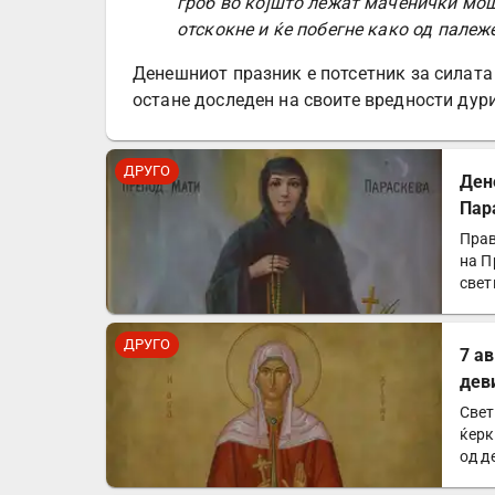
гроб во којшто лежат маченички мош
отскокне и ќе побегне како од палеж
Денешниот празник е потсетник за силата 
остане доследен на своите вредности дури
ДРУГО
Ден
Пар
Прав
на П
свет
ДРУГО
7 а
дев
Свет
ќерк
од д