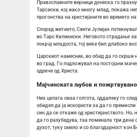
Православните верници денеска го празну
Тарсиски, кој иако многу млад, покажа не
прогонства на христијаните во времето на
Според житието, Свети Јулијан потекнувал
во Тарс Киликиски. Неговото страдање за
покрај младоста, тој веќе бил длабоко во
Царскиот намесник, во обид да го скрши не
во град. Го подложувал на постојани маче
одрече од Христа.
Мајчинската љубов и пожртвувано
Низ целата оваа голгота, оддалеку го след
обидел да ја искористи за да го премисли
син да се откаже од христијанството. Но,
да го разубедува, таа поминала три дена с
духот, туку смело и со благодарност кон 