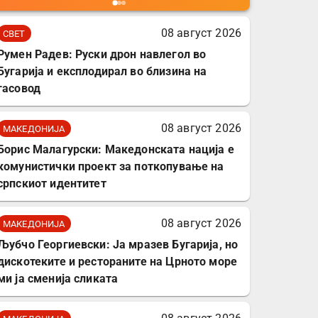
мобилни телефони,
комплет за заштита на
08 август 2026
СВЕТ
податочни линии
Румен Радев: Руски дрон навлегол во
Бугарија и експлодирал во близина на
гасовод
08 август 2026
МАКЕДОНИЈА
Борис Малагурски: Македонската нација е
комунистички проект за поткопување на
српскиот идентитет
08 август 2026
МАКЕДОНИЈА
Љубчо Георгиевски: Ја мразев Бугарија, но
дискотеките и рестораните на Црното море
ми ја сменија сликата