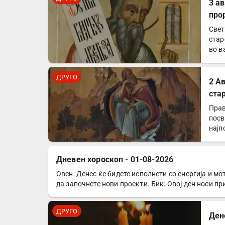
3 а
про
Свет
стар
во в
ДРУГО
2 А
ста
Прав
посв
најп
Дневен хороскоп - 01-08-2026
Овен: Денес ќе бидете исполнети со енергија и мо
ДРУГО
да започнете нови проекти. Бик: Овој ден носи п
ДРУГО
Ден