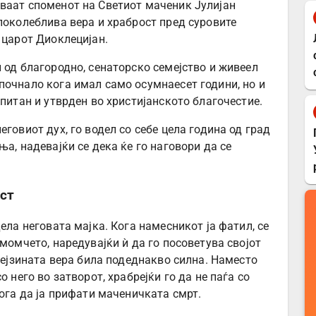
ваат споменот на Светиот маченик Јулијан
поколеблива вера и храброст пред суровите
 царот Диоклецијан.
 од благородно, сенаторско семејство и живеел
почнало кога имал само осумнаесет години, но и
спитан и утврден во христијанското благочестие.
говиот дух, го водел со себе цела година од град
ња, надевајќи се дека ќе го наговори да се
ст
ела неговата мајка. Кога намесникот ја фатил, се
 момчето, наредувајќи ѝ да го посоветува својот
 нејзината вера била подеднакво силна. Наместо
о него во затворот, храбрејќи го да не паѓа со
Бога да ја прифати маченичката смрт.