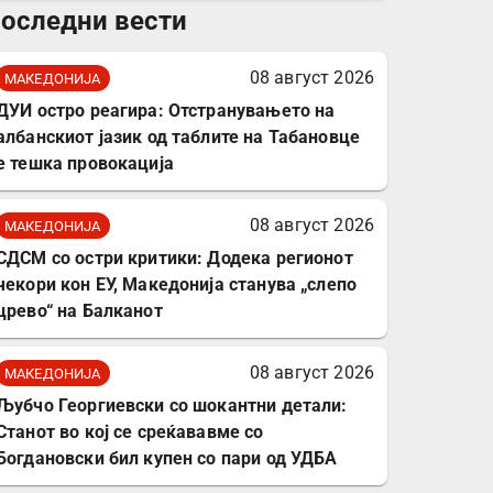
оследни вести
комплет за заштита на
податочни линии
08 август 2026
МАКЕДОНИЈА
ДУИ остро реагира: Отстранувањето на
албанскиот јазик од таблите на Табановце
е тешка провокација
08 август 2026
МАКЕДОНИЈА
СДСМ со остри критики: Додека регионот
чекори кон ЕУ, Македонија станува „слепо
црево“ на Балканот
08 август 2026
МАКЕДОНИЈА
Љубчо Георгиевски со шокантни детали:
Станот во кој се среќававме со
Богдановски бил купен со пари од УДБА