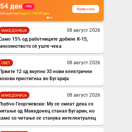
54
ден
додатоци за заштита на
-73%
Купи сега
кабли, без батерија, за
206
ден
Заштедете
152.00
ден
мобилни телефони,
комплет за заштита на
08 август 2026
МАКЕДОНИЈА
податочни линии
Само 15% од работниците добиле К-15,
мнозинството сè уште чека
08 август 2026
СВЕТ
Првите 12 од вкупно 35 нови електрични
возови пристигнаа во Бугарија
08 август 2026
МАКЕДОНИЈА
Љубчо Георгиевски: Му се смеат дека со
читање од Македонец станал Бугарин, но
само со читање се станува интелектуалец